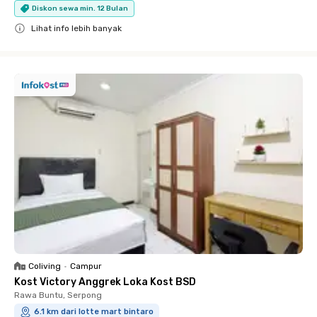
Diskon sewa min. 12 Bulan
Lihat info lebih banyak
Close
Coliving
•
Campur
Kost Victory Anggrek Loka Kost BSD
Rawa Buntu, Serpong
6.1 km dari lotte mart bintaro