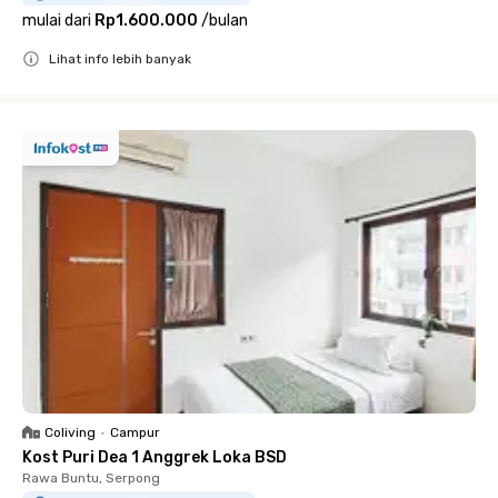
mulai dari
Rp1.600.000
/
bulan
Lihat info lebih banyak
Close
Coliving
•
Campur
Kost Puri Dea 1 Anggrek Loka BSD
Rawa Buntu, Serpong