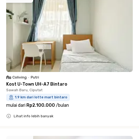
Coliving
•
Putri
Kost U-Town UH-A7 Bintaro
Sawah Baru, Ciputat
1.9 km dari lotte mart bintaro
mulai dari
Rp2.100.000
/
bulan
Lihat info lebih banyak
Close