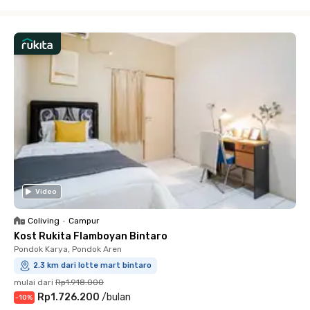
Close
Video
Coliving
•
Campur
Kost Rukita Flamboyan Bintaro
Pondok Karya, Pondok Aren
2.3 km dari lotte mart bintaro
mulai dari
Rp1.918.000
Rp1.726.200
/
bulan
-
10
%