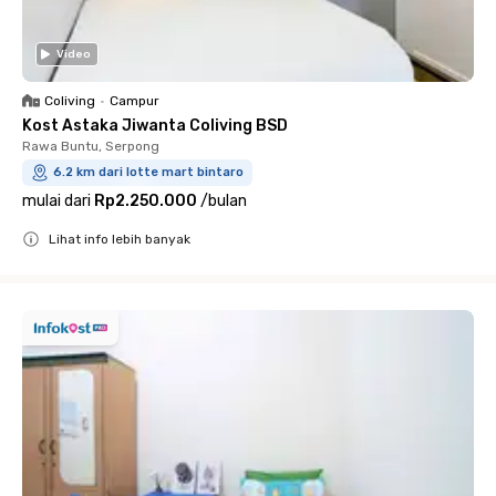
Video
Coliving
•
Campur
Kost Astaka Jiwanta Coliving BSD
Rawa Buntu, Serpong
6.2 km dari lotte mart bintaro
mulai dari
Rp2.250.000
/
bulan
Lihat info lebih banyak
Close