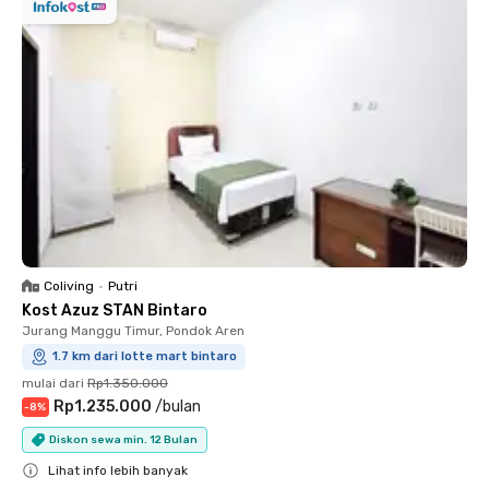
Coliving
•
Putri
Kost Azuz STAN Bintaro
Jurang Manggu Timur, Pondok Aren
1.7 km dari lotte mart bintaro
mulai dari
Rp1.350.000
Rp1.235.000
/
bulan
-
8
%
Diskon sewa min. 12 Bulan
Lihat info lebih banyak