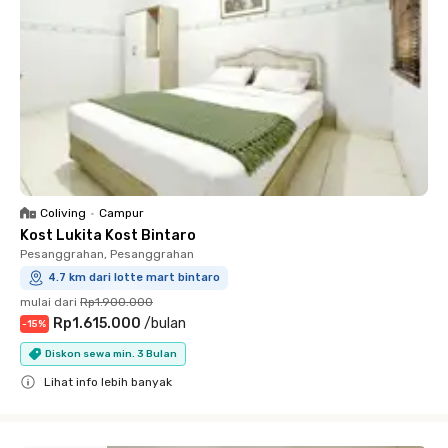
Coliving
•
Campur
Kost Lukita Kost Bintaro
Pesanggrahan, Pesanggrahan
4.7 km dari lotte mart bintaro
mulai dari
Rp1.900.000
Rp1.615.000
/
bulan
-
15
%
Diskon sewa min. 3 Bulan
Lihat info lebih banyak
Close