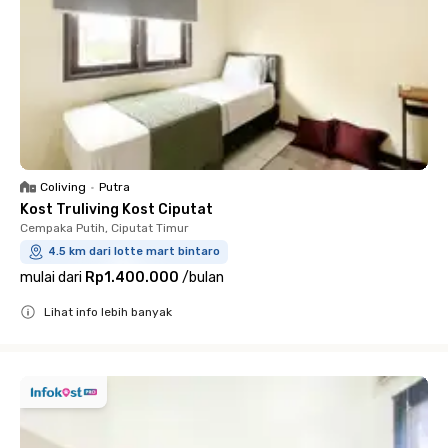
Coliving
•
Putra
Kost Truliving Kost Ciputat
Cempaka Putih, Ciputat Timur
4.5 km dari lotte mart bintaro
mulai dari
Rp1.400.000
/
bulan
Lihat info lebih banyak
Close