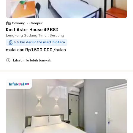
Coliving
•
Campur
Kost Aster House 49 BSD
Lengkong Gudang Timur, Serpong
5.5 km dari lotte mart bintaro
mulai dari
Rp1.500.000
/
bulan
Lihat info lebih banyak
Close