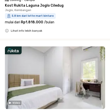
Coliving
•
Campur
Kost Rukita Laguna Joglo Ciledug
Joglo, Kembangan
5.8 km dari lotte mart bintaro
mulai dari
Rp1.818.000
/
bulan
Lihat info lebih banyak
Close
Video