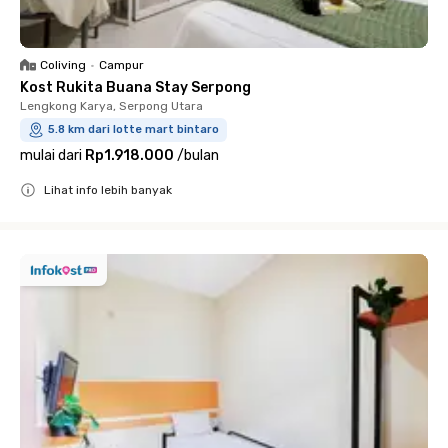
Coliving
•
Campur
Kost Rukita Buana Stay Serpong
Lengkong Karya, Serpong Utara
5.8 km dari lotte mart bintaro
mulai dari
Rp1.918.000
/
bulan
Lihat info lebih banyak
Close