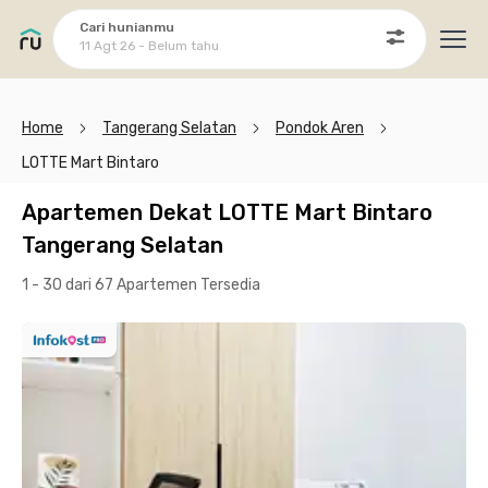
Cari hunianmu
11 Agt 26 - Belum tahu
Ope
Home
Tangerang Selatan
Pondok Aren
LOTTE Mart Bintaro
Apartemen Dekat LOTTE Mart Bintaro
Tangerang Selatan
1 - 30 dari 67 Apartemen
Tersedia