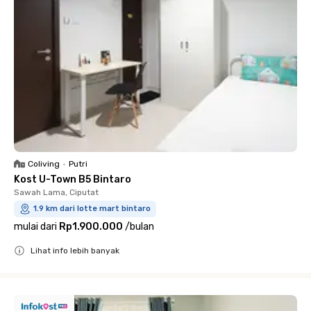
Coliving
•
Putri
Kost U-Town B5 Bintaro
Sawah Lama, Ciputat
1.9 km dari lotte mart bintaro
mulai dari
Rp1.900.000
/
bulan
Lihat info lebih banyak
Close