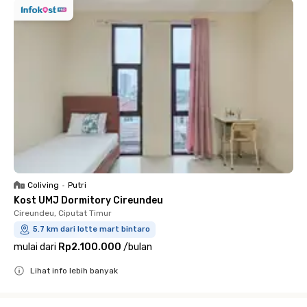
Coliving
•
Putri
Kost UMJ Dormitory Cireundeu
Cireundeu, Ciputat Timur
5.7 km dari lotte mart bintaro
mulai dari
Rp2.100.000
/
bulan
Lihat info lebih banyak
Close