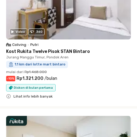
Video
360
Coliving
•
Putri
Kost Rukita Twelve Pisok STAN Bintaro
Jurang Manggu Timur, Pondok Aren
1.1 km dari lotte mart bintaro
mulai dari
Rp1.468.000
Rp1.321.200
/
bulan
-
10
%
Diskon di bulan pertama
Lihat info lebih banyak
Close