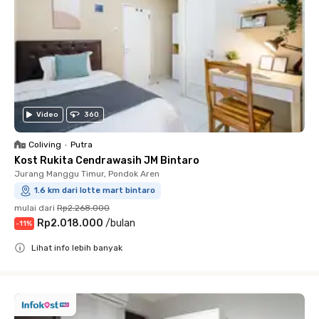
Video
360
Coliving
•
Putra
Kost Rukita Cendrawasih JM Bintaro
Jurang Manggu Timur, Pondok Aren
1.6 km dari lotte mart bintaro
mulai dari
Rp2.268.000
Rp2.018.000
/
bulan
-
11
%
Lihat info lebih banyak
Close