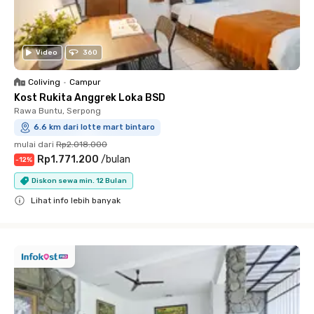
Video
360
Coliving
•
Campur
Kost Rukita Anggrek Loka BSD
Rawa Buntu, Serpong
6.6 km dari lotte mart bintaro
mulai dari
Rp2.018.000
Rp1.771.200
/
bulan
-
12
%
Diskon sewa min. 12 Bulan
Lihat info lebih banyak
Close