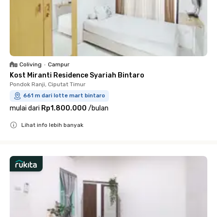
Coliving
•
Campur
Kost Miranti Residence Syariah Bintaro
Pondok Ranji, Ciputat Timur
661 m dari lotte mart bintaro
mulai dari
Rp1.800.000
/
bulan
Lihat info lebih banyak
Close