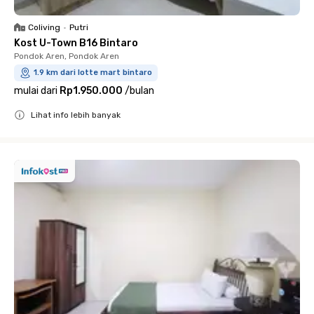
Coliving
•
Putri
Kost U-Town B16 Bintaro
Pondok Aren, Pondok Aren
1.9 km dari lotte mart bintaro
mulai dari
Rp1.950.000
/
bulan
Lihat info lebih banyak
Close