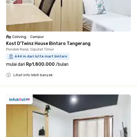
Coliving
•
Campur
Kost D'Twinz House Bintaro Tangerang
Pondok Ranji, Ciputat Timur
644 m dari lotte mart bintaro
mulai dari
Rp1.800.000
/
bulan
Lihat info lebih banyak
Close