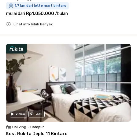
1.7 km dari lotte mart bintaro
mulai dari
Rp1.050.000
/
bulan
Lihat info lebih banyak
Close
Video
360
Coliving
•
Campur
Kost Rukita Deplu 11 Bintaro