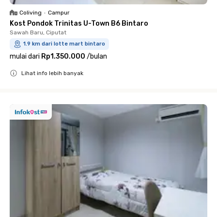
Coliving
•
Campur
Kost Pondok Trinitas U-Town B6 Bintaro
Sawah Baru, Ciputat
1.9 km dari lotte mart bintaro
mulai dari
Rp1.350.000
/
bulan
Lihat info lebih banyak
Close