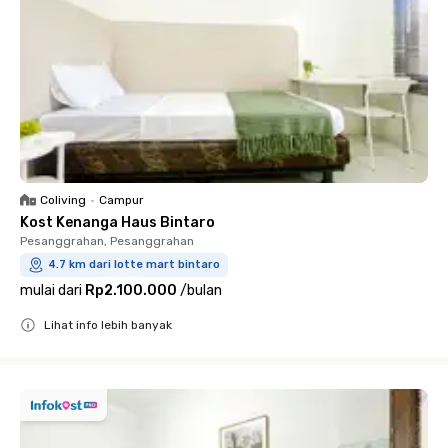
Coliving
•
Campur
Kost Kenanga Haus Bintaro
Pesanggrahan, Pesanggrahan
4.7 km dari lotte mart bintaro
mulai dari
Rp2.100.000
/
bulan
Lihat info lebih banyak
Close