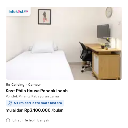
Coliving
•
Campur
Kost Philo House Pondok Indah
Pondok Pinang, Kebayoran Lama
6.1 km dari lotte mart bintaro
mulai dari
Rp3.100.000
/
bulan
Lihat info lebih banyak
Close