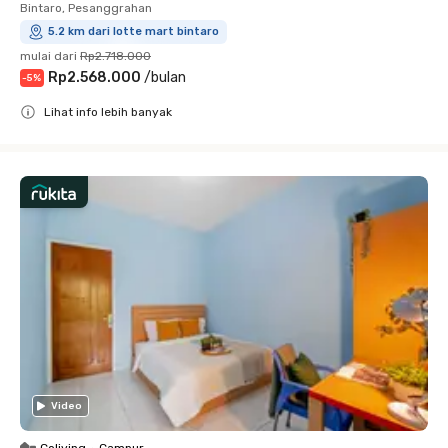
Bintaro, Pesanggrahan
5.2 km dari lotte mart bintaro
mulai dari
Rp2.718.000
Rp2.568.000
/
bulan
-
5
%
Lihat info lebih banyak
Close
Video