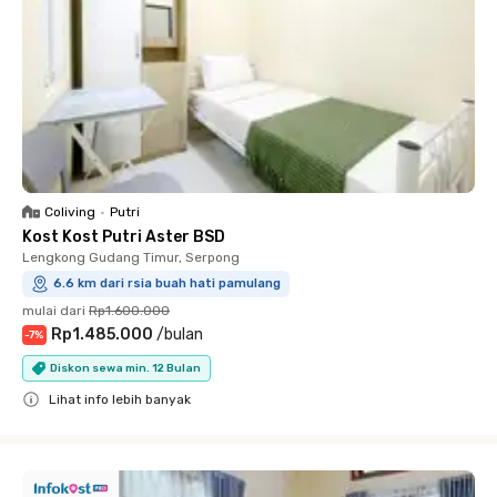
Coliving
•
Putri
Kost Kost Putri Aster BSD
Lengkong Gudang Timur, Serpong
6.6 km dari rsia buah hati pamulang
mulai dari
Rp1.600.000
Rp1.485.000
/
bulan
-
7
%
Diskon sewa min. 12 Bulan
Lihat info lebih banyak
Close