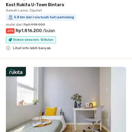
Kost Rukita U-Town Bintaro
Sawah Lama, Ciputat
5.8 km dari rsia buah hati pamulang
mulai dari
Rp2.518.000
Rp1.816.200
/
bulan
-
27
%
Diskon sewa min. 12 Bulan
Lihat info lebih banyak
Close