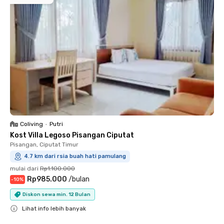
Coliving
•
Putri
Kost Villa Legoso Pisangan Ciputat
Pisangan, Ciputat Timur
4.7 km dari rsia buah hati pamulang
mulai dari
Rp1.100.000
Rp985.000
/
bulan
-
10
%
Diskon sewa min. 12 Bulan
Lihat info lebih banyak
Close