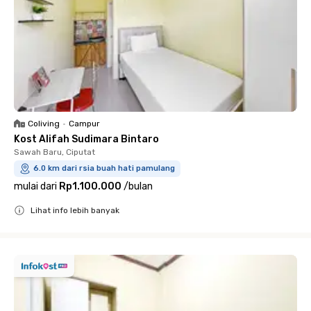
Coliving
•
Campur
Kost Alifah Sudimara Bintaro
Sawah Baru, Ciputat
6.0 km dari rsia buah hati pamulang
mulai dari
Rp1.100.000
/
bulan
Lihat info lebih banyak
Close