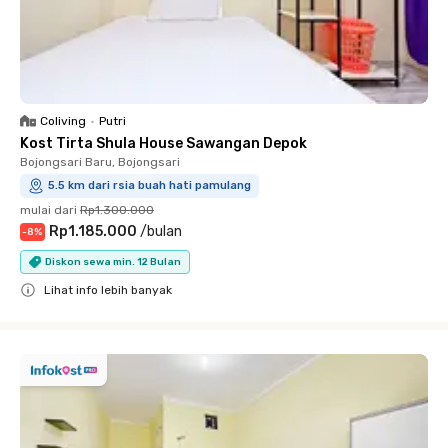
Coliving
•
Putri
Kost Tirta Shula House Sawangan Depok
Bojongsari Baru, Bojongsari
5.5 km dari rsia buah hati pamulang
mulai dari
Rp1.300.000
Rp1.185.000
/
bulan
-
8
%
Diskon sewa min. 12 Bulan
Lihat info lebih banyak
Close