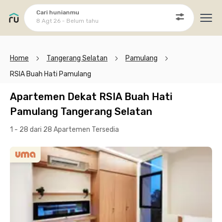
Cari hunianmu
8 Agt 26 - Belum tahu
Ope
Home
Tangerang Selatan
Pamulang
RSIA Buah Hati Pamulang
Apartemen Dekat RSIA Buah Hati
Pamulang Tangerang Selatan
1 - 28 dari 28 Apartemen
Tersedia