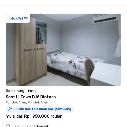
Close
Coliving
•
Putri
Kost U-Town B16 Bintaro
Pondok Aren, Pondok Aren
5.8 km dari rsia buah hati pamulang
mulai dari
Rp1.950.000
/
bulan
Lihat info lebih banyak