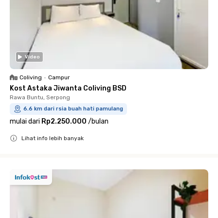
Video
Coliving
•
Campur
Kost Astaka Jiwanta Coliving BSD
Rawa Buntu, Serpong
6.6 km dari rsia buah hati pamulang
mulai dari
Rp2.250.000
/
bulan
Lihat info lebih banyak
Close