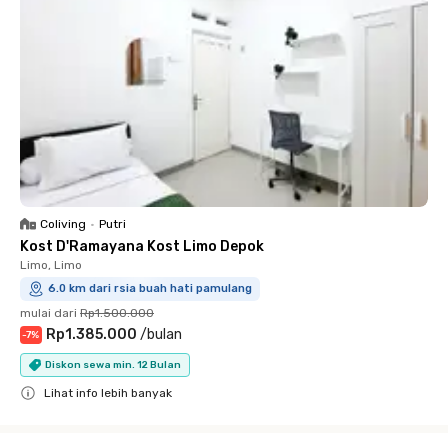
Coliving
•
Putri
Kost D'Ramayana Kost Limo Depok
Limo, Limo
6.0 km dari rsia buah hati pamulang
mulai dari
Rp1.500.000
Rp1.385.000
/
bulan
-
7
%
Diskon sewa min. 12 Bulan
Lihat info lebih banyak
Close