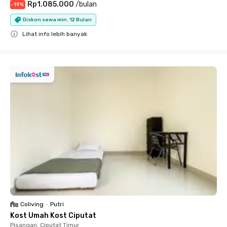
Rp1.085.000
/
bulan
-
19
%
Diskon sewa min. 12 Bulan
Lihat info lebih banyak
Close
Coliving
•
Putri
Kost Umah Kost Ciputat
Pisangan, Ciputat Timur