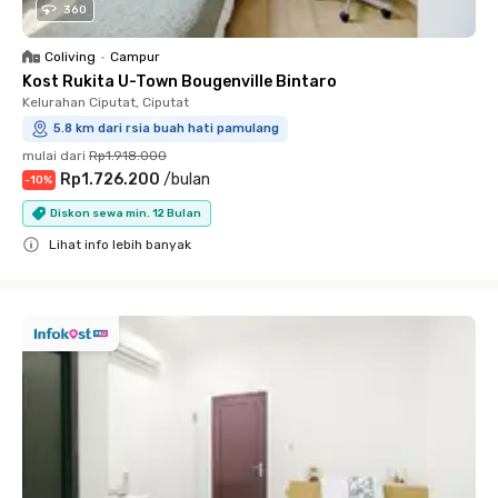
360
Coliving
•
Campur
Kost Rukita U-Town Bougenville Bintaro
Kelurahan Ciputat, Ciputat
5.8 km dari rsia buah hati pamulang
mulai dari
Rp1.918.000
Rp1.726.200
/
bulan
-
10
%
Diskon sewa min. 12 Bulan
Lihat info lebih banyak
Close