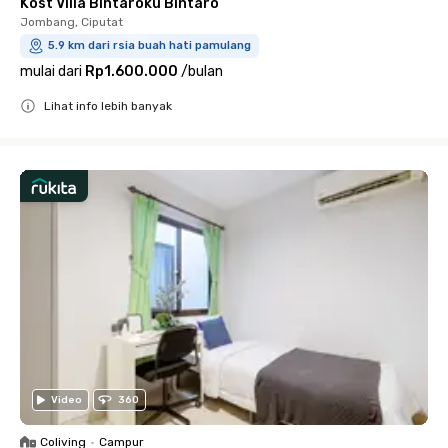
Kost Villa Bintaroku Bintaro
Jombang, Ciputat
5.9 km dari rsia buah hati pamulang
mulai dari
Rp1.600.000
/
bulan
Lihat info lebih banyak
Close
Video
360
Coliving
•
Campur