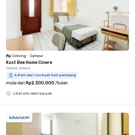
Coliving
•
Campur
Kost Bee Home Cinere
Cinere, Cinere
6.8 km dari rsia buah hati pamulang
mulai dari
Rp2.300.000
/
bulan
Lihat info lebih banyak
Close