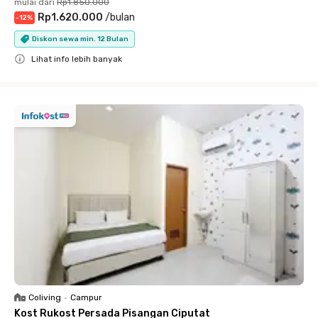
mulai dari
Rp1.850.000
Rp1.620.000
/
bulan
-
12
%
Diskon sewa min. 12 Bulan
Lihat info lebih banyak
Close
Coliving
•
Campur
Kost Rukost Persada Pisangan Ciputat