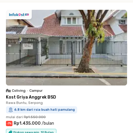
Coliving
•
Campur
Kost Griya Anggrek BSD
Rawa Buntu, Serpong
6.8 km dari rsia buah hati pamulang
mulai dari
Rp1.550.000
Rp1.435.000
/
bulan
-
7
%
Diskon sewa min. 12 Bulan