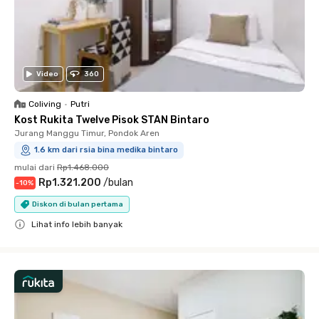
Video
360
Coliving
•
Putri
Kost Rukita Twelve Pisok STAN Bintaro
Jurang Manggu Timur, Pondok Aren
1.6 km dari rsia bina medika bintaro
mulai dari
Rp1.468.000
Rp1.321.200
/
bulan
-
10
%
Diskon di bulan pertama
Lihat info lebih banyak
Close