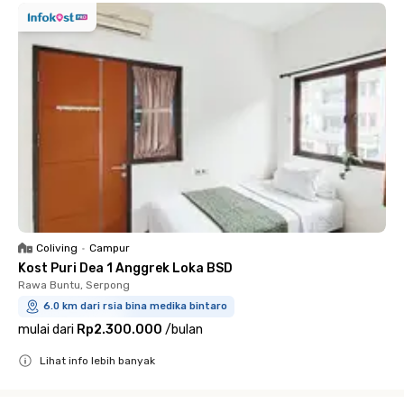
Coliving
•
Campur
Kost Puri Dea 1 Anggrek Loka BSD
Rawa Buntu, Serpong
6.0 km dari rsia bina medika bintaro
mulai dari
Rp2.300.000
/
bulan
Lihat info lebih banyak
Close