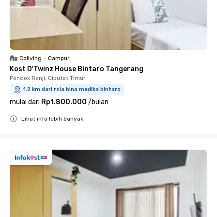
Coliving
•
Campur
Kost D'Twinz House Bintaro Tangerang
Pondok Ranji, Ciputat Timur
1.2 km dari rsia bina medika bintaro
mulai dari
Rp1.800.000
/
bulan
Lihat info lebih banyak
Close