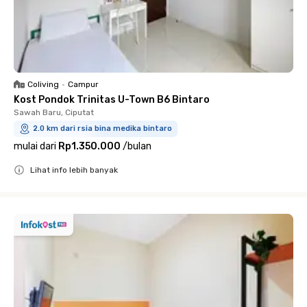
Coliving
•
Campur
Kost Pondok Trinitas U-Town B6 Bintaro
Sawah Baru, Ciputat
2.0 km dari rsia bina medika bintaro
mulai dari
Rp1.350.000
/
bulan
Lihat info lebih banyak
Close