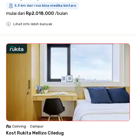
5.3 km dari rsia bina medika bintaro
mulai dari
Rp2.018.000
/
bulan
Lihat info lebih banyak
Close
Coliving
•
Campur
Kost Rukita Mellizo Ciledug