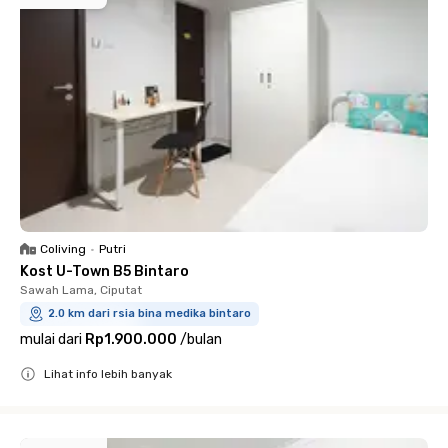
Coliving
•
Putri
Kost U-Town B5 Bintaro
Sawah Lama, Ciputat
2.0 km dari rsia bina medika bintaro
mulai dari
Rp1.900.000
/
bulan
Lihat info lebih banyak
Close