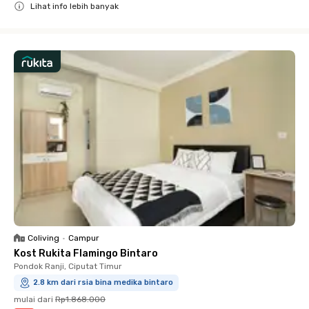
Lihat info lebih banyak
Close
Coliving
•
Campur
Kost Rukita Flamingo Bintaro
Pondok Ranji, Ciputat Timur
2.8 km dari rsia bina medika bintaro
mulai dari
Rp1.868.000