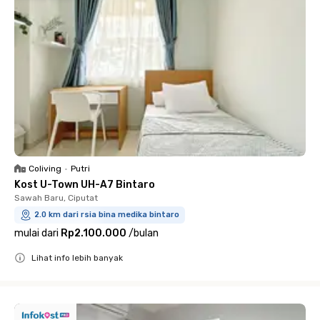
Coliving
•
Putri
Kost U-Town UH-A7 Bintaro
Sawah Baru, Ciputat
2.0 km dari rsia bina medika bintaro
mulai dari
Rp2.100.000
/
bulan
Lihat info lebih banyak
Close