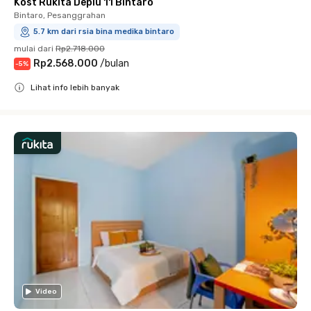
Kost Rukita Deplu 11 Bintaro
Bintaro, Pesanggrahan
5.7 km dari rsia bina medika bintaro
mulai dari
Rp2.718.000
Rp2.568.000
/
bulan
-
5
%
Lihat info lebih banyak
Close
Video