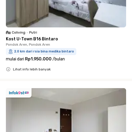
Coliving
•
Putri
Kost U-Town B16 Bintaro
Pondok Aren, Pondok Aren
2.0 km dari rsia bina medika bintaro
mulai dari
Rp1.950.000
/
bulan
Lihat info lebih banyak
Close