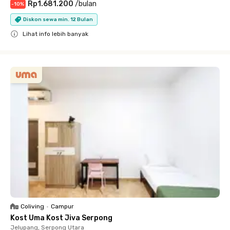
Rp1.681.200
/
bulan
-
10
%
Diskon sewa min. 12 Bulan
Lihat info lebih banyak
Close
Coliving
•
Campur
Kost Uma Kost Jiva Serpong
Jelupang, Serpong Utara