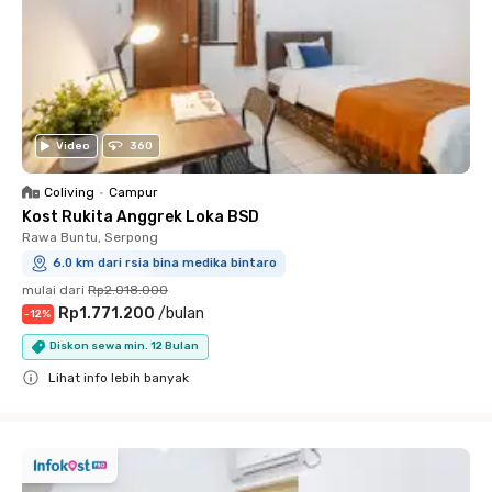
Video
360
Coliving
•
Campur
Kost Rukita Anggrek Loka BSD
Rawa Buntu, Serpong
6.0 km dari rsia bina medika bintaro
mulai dari
Rp2.018.000
Rp1.771.200
/
bulan
-
12
%
Diskon sewa min. 12 Bulan
Lihat info lebih banyak
Close