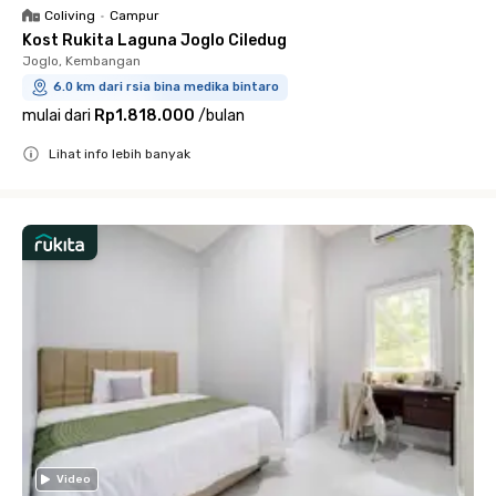
Coliving
•
Campur
Kost Rukita Laguna Joglo Ciledug
Joglo, Kembangan
6.0 km dari rsia bina medika bintaro
mulai dari
Rp1.818.000
/
bulan
Lihat info lebih banyak
Close
Video