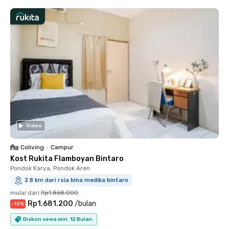
Video
Coliving
•
Campur
Kost Rukita Flamboyan Bintaro
Pondok Karya, Pondok Aren
2.8 km dari rsia bina medika bintaro
mulai dari
Rp1.868.000
Rp1.681.200
/
bulan
-
10
%
Diskon sewa min. 12 Bulan