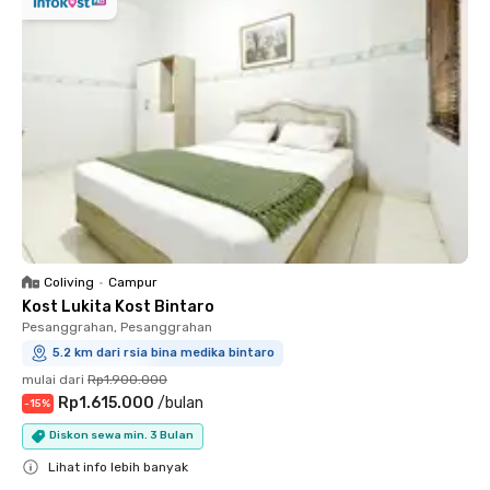
Coliving
•
Campur
Kost Lukita Kost Bintaro
Pesanggrahan, Pesanggrahan
5.2 km dari rsia bina medika bintaro
mulai dari
Rp1.900.000
Rp1.615.000
/
bulan
-
15
%
Diskon sewa min. 3 Bulan
Lihat info lebih banyak