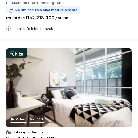
Petukangan Utara, Pesanggrahan
5.6 km dari rsia bina medika bintaro
mulai dari
Rp2.218.000
/
bulan
Lihat info lebih banyak
Close
Video
360
Coliving
•
Campur