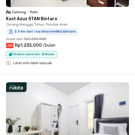
Coliving
•
Putri
Kost Azuz STAN Bintaro
Jurang Manggu Timur, Pondok Aren
2.3 km dari rsia bina medika bintaro
mulai dari
Rp1.350.000
Rp1.235.000
/
bulan
-
8
%
Diskon sewa min. 12 Bulan
Lihat info lebih banyak
Close