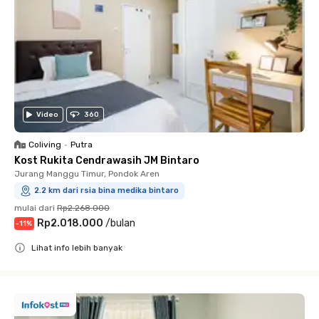
Video
360
Coliving
•
Putra
Kost Rukita Cendrawasih JM Bintaro
Jurang Manggu Timur, Pondok Aren
2.2 km dari rsia bina medika bintaro
mulai dari
Rp2.268.000
Rp2.018.000
/
bulan
-
11
%
Lihat info lebih banyak
Close