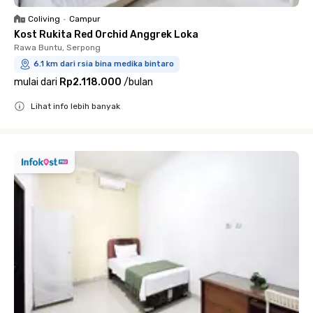
Coliving
•
Campur
Kost Rukita Red Orchid Anggrek Loka
Rawa Buntu, Serpong
6.1 km dari rsia bina medika bintaro
mulai dari
Rp2.118.000
/
bulan
Lihat info lebih banyak
Close