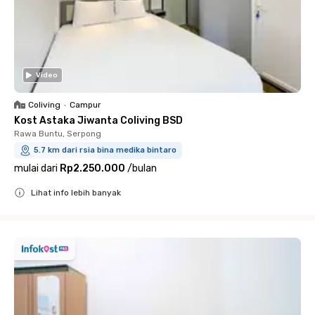
Video
Coliving
•
Campur
Kost Astaka Jiwanta Coliving BSD
Rawa Buntu, Serpong
5.7 km dari rsia bina medika bintaro
mulai dari
Rp2.250.000
/
bulan
Lihat info lebih banyak
Close