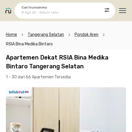
Cari hunianmu
8 Agt 26 - Belum tahu
Ope
Home
Tangerang Selatan
Pondok Aren
RSIA Bina Medika Bintaro
Apartemen Dekat RSIA Bina Medika
Bintaro Tangerang Selatan
1 - 30 dari 66 Apartemen
Tersedia