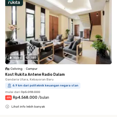
Video
360
Coliving
•
Campur
Kost Rukita Antene Radio Dalam
Gandaria Utara, Kebayoran Baru
6.9 km dari politeknik keuangan negara stan
mulai dari
Rp5.018.000
Rp4.568.000
/
bulan
-
8
%
Lihat info lebih banyak
Close