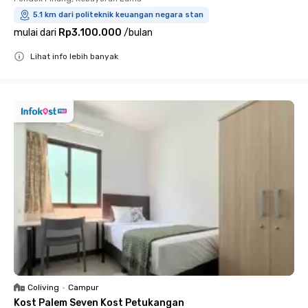
5.1 km dari politeknik keuangan negara stan
mulai dari
Rp3.100.000
/
bulan
Lihat info lebih banyak
Close
Coliving
•
Campur
Kost Palem Seven Kost Petukangan