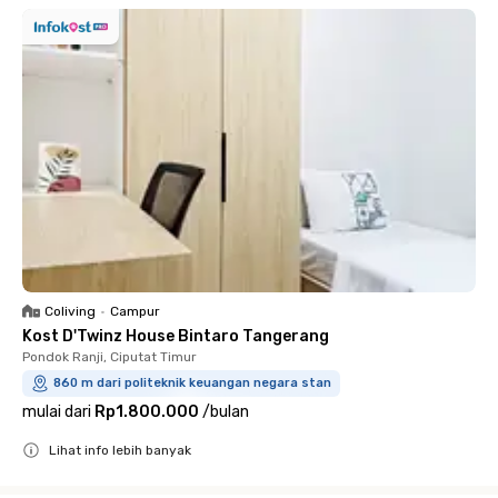
Coliving
•
Campur
Kost D'Twinz House Bintaro Tangerang
Pondok Ranji, Ciputat Timur
860 m dari politeknik keuangan negara stan
mulai dari
Rp1.800.000
/
bulan
Lihat info lebih banyak
Close