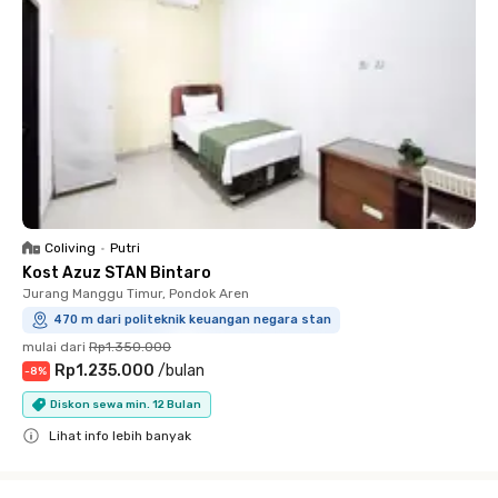
Coliving
•
Putri
Kost Azuz STAN Bintaro
Jurang Manggu Timur, Pondok Aren
470 m dari politeknik keuangan negara stan
mulai dari
Rp1.350.000
Rp1.235.000
/
bulan
-
8
%
Diskon sewa min. 12 Bulan
Lihat info lebih banyak
Close