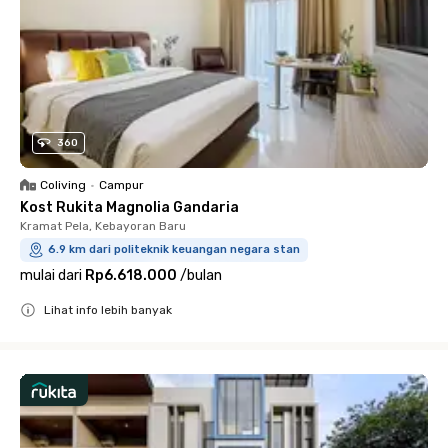
360
Coliving
•
Campur
Kost Rukita Magnolia Gandaria
Kramat Pela, Kebayoran Baru
6.9 km dari politeknik keuangan negara stan
mulai dari
Rp6.618.000
/
bulan
Lihat info lebih banyak
Close