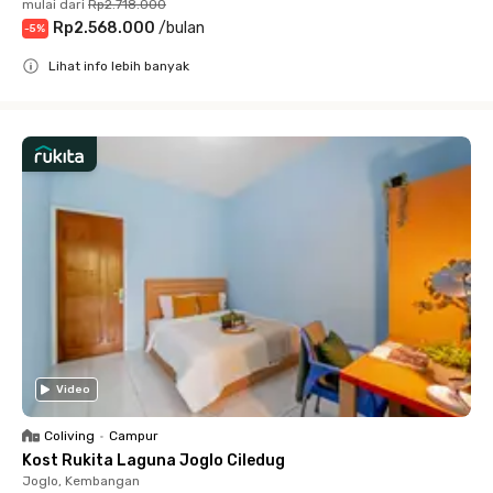
mulai dari
Rp2.718.000
Rp2.568.000
/
bulan
-
5
%
Lihat info lebih banyak
Close
Video
Coliving
•
Campur
Kost Rukita Laguna Joglo Ciledug
Joglo, Kembangan