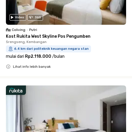
Video
360
Coliving
•
Putri
Kost Rukita West Skyline Pos Pengumben
Srengseng, Kembangan
6.4 km dari politeknik keuangan negara stan
mulai dari
Rp2.118.000
/
bulan
Lihat info lebih banyak
Close