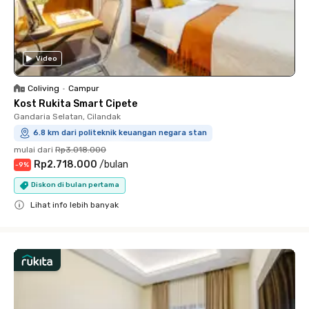
Video
Coliving
•
Campur
Kost Rukita Smart Cipete
Gandaria Selatan, Cilandak
6.8 km dari politeknik keuangan negara stan
mulai dari
Rp3.018.000
Rp2.718.000
/
bulan
-
9
%
Diskon di bulan pertama
Lihat info lebih banyak
Close