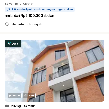
Sawah Baru, Ciputat
2.8 km dari politeknik keuangan negara stan
mulai dari
Rp2.100.000
/
bulan
Lihat info lebih banyak
Close
Video
360
Coliving
•
Campur