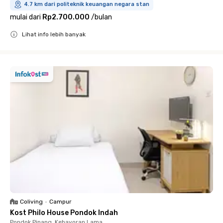
4.7 km dari politeknik keuangan negara stan
mulai dari
Rp2.700.000
/
bulan
Lihat info lebih banyak
Close
Coliving
•
Campur
Kost Philo House Pondok Indah
Pondok Pinang, Kebayoran Lama