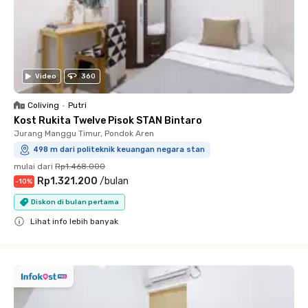
Video
360
Coliving
•
Putri
Kost Rukita Twelve Pisok STAN Bintaro
Jurang Manggu Timur, Pondok Aren
498 m dari politeknik keuangan negara stan
mulai dari
Rp1.468.000
Rp1.321.200
/
bulan
-
10
%
Diskon di bulan pertama
Lihat info lebih banyak
Close