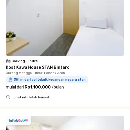
Coliving
•
Putra
Kost Kawa House STAN Bintaro
Jurang Manggu Timur, Pondok Aren
381 m dari politeknik keuangan negara stan
mulai dari
Rp1.100.000
/
bulan
Lihat info lebih banyak
Close