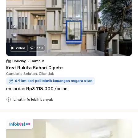
Video
360
Coliving
•
Campur
Kost Rukita Bahari Cipete
Gandaria Selatan, Cilandak
6.9 km dari politeknik keuangan negara stan
mulai dari
Rp3.118.000
/
bulan
Lihat info lebih banyak
Close