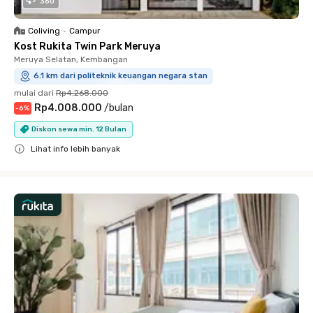
360
Coliving
•
Campur
Kost Rukita Twin Park Meruya
Meruya Selatan, Kembangan
6.1 km dari politeknik keuangan negara stan
mulai dari
Rp4.268.000
Rp4.008.000
/
bulan
-
6
%
Diskon sewa min. 12 Bulan
Lihat info lebih banyak
Close