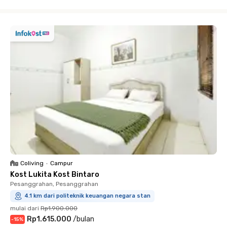
Close
Coliving
•
Campur
Kost Lukita Kost Bintaro
Pesanggrahan, Pesanggrahan
4.1 km dari politeknik keuangan negara stan
mulai dari
Rp1.900.000
Rp1.615.000
/
bulan
-
15
%