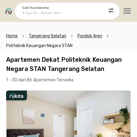
Cari hunianmu
9 Agt 26 - Belum tahu
Ope
Home
Tangerang Selatan
Pondok Aren
Politeknik Keuangan Negara STAN
Apartemen Dekat Politeknik Keuangan
Negara STAN Tangerang Selatan
1 - 30 dari 86 Apartemen
Tersedia