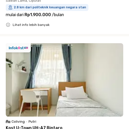
Sawah Lama, Ciputat
2.8 km dari politeknik keuangan negara stan
mulai dari
Rp1.900.000
/
bulan
Lihat info lebih banyak
Close
Coliving
•
Putri
Kost U-Town UH-A7 Bintaro