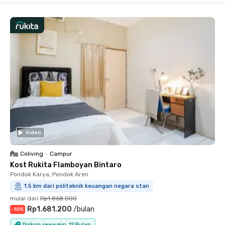
Video
Coliving
•
Campur
Kost Rukita Flamboyan Bintaro
Pondok Karya, Pondok Aren
1.5 km dari politeknik keuangan negara stan
mulai dari
Rp1.868.000
Rp1.681.200
/
bulan
-
10
%
Diskon sewa min. 12 Bulan