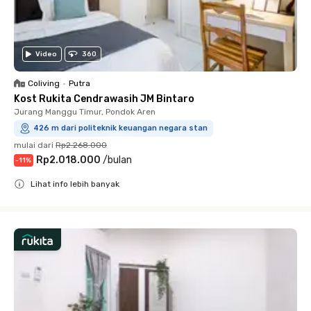
Video
360
Coliving
•
Putra
Kost Rukita Cendrawasih JM Bintaro
Jurang Manggu Timur, Pondok Aren
426 m dari politeknik keuangan negara stan
mulai dari
Rp2.268.000
Rp2.018.000
/
bulan
-
11
%
Lihat info lebih banyak
Close