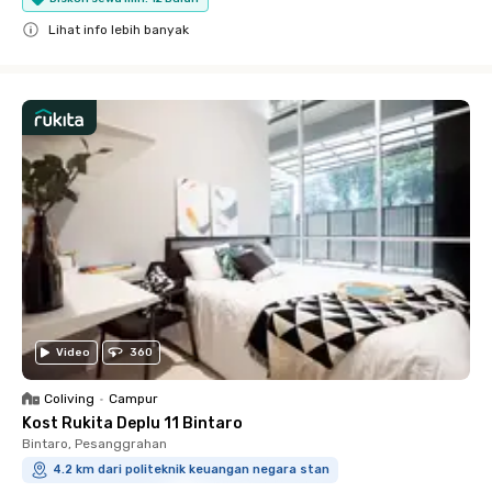
Lihat info lebih banyak
Close
Video
360
Coliving
•
Campur
Kost Rukita Deplu 11 Bintaro
Bintaro, Pesanggrahan
4.2 km dari politeknik keuangan negara stan