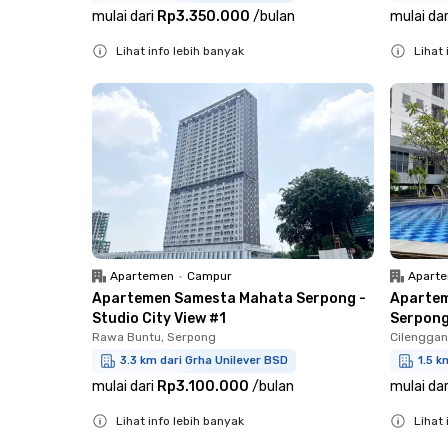
mulai dari
Rp3.350.000
/
bulan
mulai dar
Lihat info lebih banyak
Lihat 
Close
Close
Apartemen
•
Campur
Apart
Apartemen Samesta Mahata Serpong -
Apartem
Studio City View #1
Serpong 
Rawa Buntu, Serpong
Cilenggan
3.3 km dari Grha Unilever BSD
1.5 k
mulai dari
Rp3.100.000
/
bulan
mulai dar
Lihat info lebih banyak
Lihat 
Close
Close