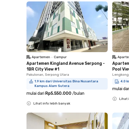
Apartemen
•
Campur
Apart
Apartemen Kingland Avenue Serpong -
Apartem
1BR City View #1
Pool Vie
Pakulonan, Serpong Utara
Lengkong
1.9 km dari Universitas Bina Nusantara
4.0 k
Kampus Alam Sutera
mulai dar
mulai dari
Rp5.550.000
/
bulan
Lihat 
Lihat info lebih banyak
Close
Close