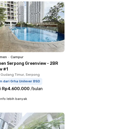
emen
•
Campur
en Serpong Greenview - 2BR
w #1
 Gudang Timur, Serpong
m dari Grha Unilever BSD
i
Rp4.600.000
/
bulan
info lebih banyak