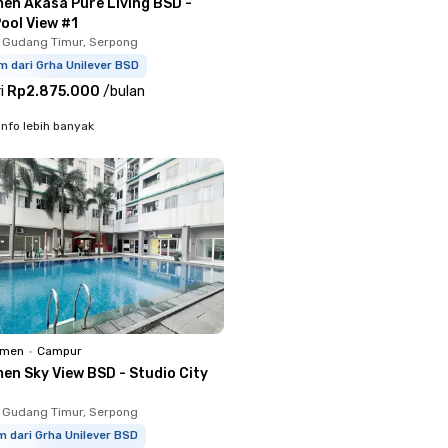
en Akasa Pure Living BSD -
ool View #1
 Gudang Timur, Serpong
m dari Grha Unilever BSD
i
Rp2.875.000
/
bulan
info lebih banyak
emen
•
Campur
en Sky View BSD - Studio City
 Gudang Timur, Serpong
m dari Grha Unilever BSD