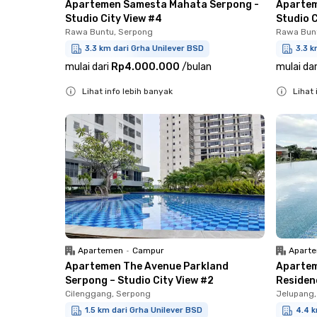
Apartemen Samesta Mahata Serpong -
Apartem
Studio City View #4
Studio C
Rawa Buntu, Serpong
Rawa Bun
3.3 km dari Grha Unilever BSD
3.3 k
mulai dari
Rp4.000.000
/
bulan
mulai dar
Lihat info lebih banyak
Lihat 
Close
Close
Apartemen
•
Campur
Apart
Apartemen The Avenue Parkland
Aparte
Serpong – Studio City View #2
Residenc
Cilenggang, Serpong
Jelupang,
1.5 km dari Grha Unilever BSD
4.4 k