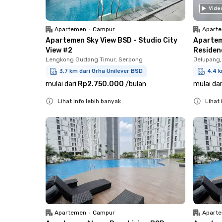
Vide
Apartemen
•
Campur
Apart
Apartemen Sky View BSD - Studio City
Aparte
View #2
Residenc
Lengkong Gudang Timur, Serpong
Jelupang,
3.7 km dari Grha Unilever BSD
4.4 k
mulai dari
Rp2.750.000
/
bulan
mulai dar
Lihat info lebih banyak
Lihat 
Close
Close
Apartemen
•
Campur
Apart