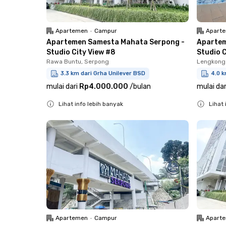
Apartemen
•
Campur
Apart
Apartemen Samesta Mahata Serpong -
Apartem
Studio City View #8
Studio C
Rawa Buntu, Serpong
Lengkong
3.3 km dari Grha Unilever BSD
4.0 k
mulai dari
Rp4.000.000
/
bulan
mulai dar
Lihat info lebih banyak
Lihat 
Close
Close
Apartemen
•
Campur
Apart