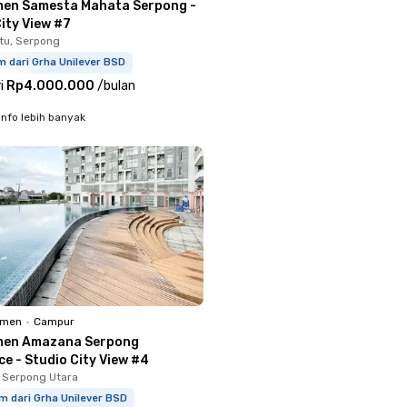
en Samesta Mahata Serpong -
ity View #7
tu, Serpong
m dari Grha Unilever BSD
i
Rp4.000.000
/
bulan
info lebih banyak
emen
•
Campur
men Amazana Serpong
e - Studio City View #4
 Serpong Utara
m dari Grha Unilever BSD