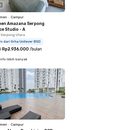
o
emen
•
Campur
men Amazana Serpong
e Studio - A
 Serpong Utara
m dari Grha Unilever BSD
i
Rp2.936.000
/
bulan
info lebih banyak
emen
•
Campur