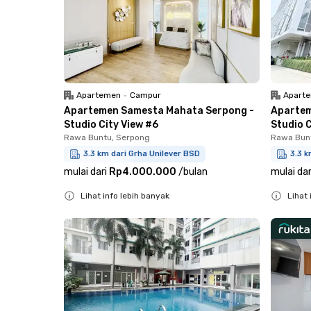
Apartemen
•
Campur
Apart
Apartemen Samesta Mahata Serpong -
Apartem
Studio City View #6
Studio C
Rawa Buntu, Serpong
Rawa Bun
3.3 km dari Grha Unilever BSD
3.3 k
mulai dari
Rp4.000.000
/
bulan
mulai dar
Lihat info lebih banyak
Lihat 
Close
Close