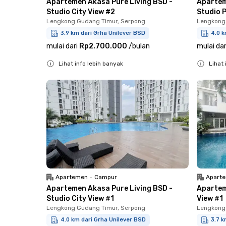
Apartemen Akasa Pure Living BSD -
Apartem
Studio City View #2
Studio P
Lengkong Gudang Timur, Serpong
Lengkong
3.9 km dari Grha Unilever BSD
4.0 k
mulai dari
Rp2.700.000
/
bulan
mulai dar
Lihat info lebih banyak
Lihat 
Close
Close
Apartemen
•
Campur
Apart
Apartemen Akasa Pure Living BSD -
Apartem
Studio City View #1
View #1
Lengkong Gudang Timur, Serpong
Lengkong
4.0 km dari Grha Unilever BSD
3.7 k