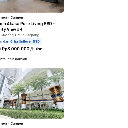
emen
•
Campur
en Akasa Pure Living BSD -
ity View #4
 Gudang Timur, Serpong
m dari Grha Unilever BSD
i
Rp3.000.000
/
bulan
info lebih banyak
emen
•
Campur