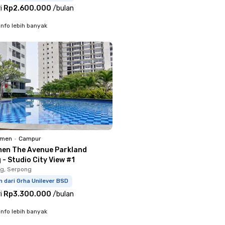
i
Rp2.600.000
/
bulan
info lebih banyak
emen
•
Campur
en The Avenue Parkland
- Studio City View #1
g, Serpong
m dari Grha Unilever BSD
i
Rp3.300.000
/
bulan
info lebih banyak