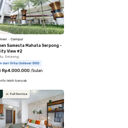
emen
•
Campur
en Samesta Mahata Serpong -
ity View #2
tu, Serpong
m dari Grha Unilever BSD
i
Rp4.000.000
/
bulan
info lebih banyak
Full Service