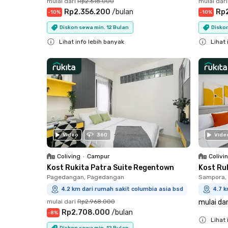
mulai dari
Rp2.618.000
mulai dari
Rp2.356.200
/
bulan
Rp
-
10
%
-
10
%
Diskon sewa min. 12 Bulan
Diskon
Lihat info lebih banyak
Lihat 
Close
Close
Video
360
Vide
Coliving
•
Campur
Colivi
Kost Rukita Patra Suite Regentown
Kost Ru
Pagedangan, Pagedangan
Sampora, 
4.2 km dari rumah sakit columbia asia bsd
4.7 k
mulai dari
Rp2.968.000
mulai dar
Rp2.708.000
/
bulan
-
8
%
Lihat 
Diskon sewa min. 12 Bulan