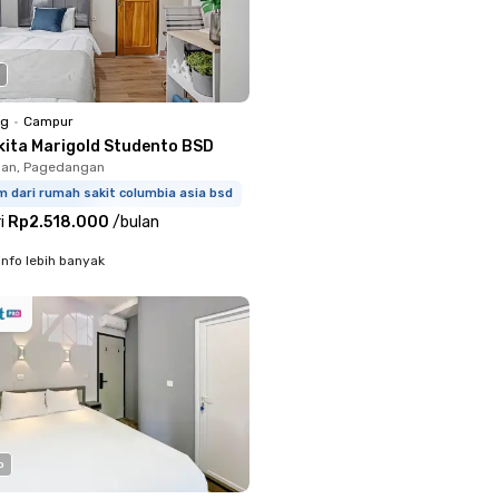
ng
•
Campur
kita Marigold Studento BSD
an, Pagedangan
m dari rumah sakit columbia asia bsd
i
Rp2.518.000
/
bulan
info lebih banyak
o