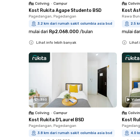
Coliving
•
Campur
Colivi
Kost Rukita Agape Studento BSD
Kost As
Pagedangan, Pagedangan
Rawa Bun
3.2 km dari rumah sakit columbia asia bsd
2.5 k
mulai dari
Rp2.068.000
/
bulan
mulai dar
Lihat info lebih banyak
Lihat 
Close
Close
360
Vide
Coliving
•
Campur
Colivi
Kost Rukita D'Laurel BSD
Kost Ru
Pagedangan, Pagedangan
Pagedang
3.8 km dari rumah sakit columbia asia bsd
4.0 k