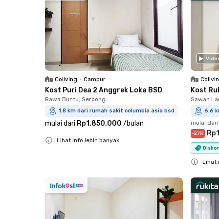
Vide
Coliving
•
Campur
Colivi
Kost Puri Dea 2 Anggrek Loka BSD
Kost Ru
Rawa Buntu, Serpong
Sawah Lam
1.8 km dari rumah sakit columbia asia bsd
6.6 k
mulai dari
Rp1.850.000
/
bulan
mulai dari
Rp1
-
27
%
Lihat info lebih banyak
Diskon
Close
Lihat 
Close