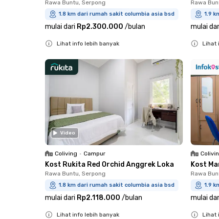
Rawa Buntu, Serpong
Rawa Bun
1.8 km dari rumah sakit columbia asia bsd
1.9 k
mulai dari
Rp2.300.000
/
bulan
mulai dar
Lihat info lebih banyak
Lihat 
Close
Close
Video
Coliving
•
Campur
Colivi
Kost Rukita Red Orchid Anggrek Loka
Kost Ma
Rawa Buntu, Serpong
Rawa Bun
1.8 km dari rumah sakit columbia asia bsd
1.9 k
mulai dari
Rp2.118.000
/
bulan
mulai dar
Lihat info lebih banyak
Lihat 