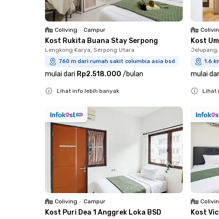
Coliving
•
Campur
Colivi
Kost Rukita Buana Stay Serpong
Kost Um
Lengkong Karya, Serpong Utara
Jelupang,
760 m dari rumah sakit columbia asia bsd
1.6 k
mulai dari
Rp2.518.000
/
bulan
mulai dar
Lihat info lebih banyak
Lihat 
Close
Close
Coliving
•
Campur
Colivi
Kost Puri Dea 1 Anggrek Loka BSD
Kost Vi