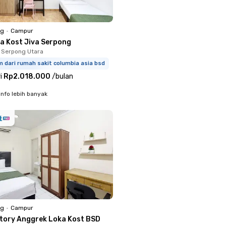
ng
•
Campur
a Kost Jiva Serpong
 Serpong Utara
m dari rumah sakit columbia asia bsd
i
Rp2.018.000
/
bulan
info lebih banyak
ng
•
Campur
ctory Anggrek Loka Kost BSD