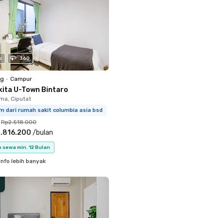
o
360
ng
•
Campur
kita U-Town Bintaro
a, Ciputat
m dari rumah sakit columbia asia bsd
Rp2.518.000
.816.200
/
bulan
 sewa min. 12 Bulan
info lebih banyak