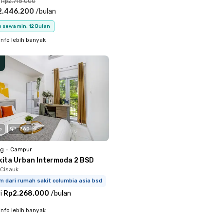
Rp2.718.000
2.446.200
/
bulan
 sewa min. 12 Bulan
info lebih banyak
o
360
ng
•
Campur
kita Urban Intermoda 2 BSD
Cisauk
m dari rumah sakit columbia asia bsd
i
Rp2.268.000
/
bulan
info lebih banyak