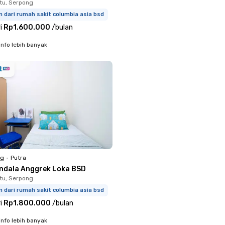
tu, Serpong
m dari rumah sakit columbia asia bsd
i
Rp1.600.000
/
bulan
info lebih banyak
ng
•
Putra
ndala Anggrek Loka BSD
tu, Serpong
m dari rumah sakit columbia asia bsd
i
Rp1.800.000
/
bulan
info lebih banyak