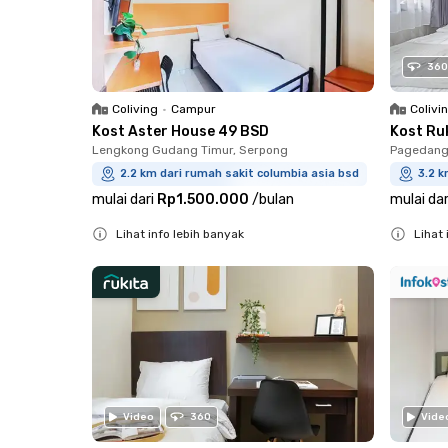
360
Coliving
•
Campur
Colivi
Kost Aster House 49 BSD
Kost Ru
Lengkong Gudang Timur, Serpong
Pagedang
2.2 km dari rumah sakit columbia asia bsd
3.2 k
mulai dari
Rp1.500.000
/
bulan
mulai dar
Lihat info lebih banyak
Lihat 
Close
Close
Video
360
Vide