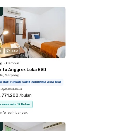
o
360
ng
•
Campur
kita Anggrek Loka BSD
tu, Serpong
m dari rumah sakit columbia asia bsd
Rp2.018.000
.771.200
/
bulan
 sewa min. 12 Bulan
info lebih banyak