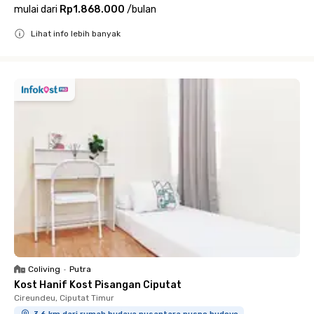
mulai dari
Rp1.868.000
/
bulan
Lihat info lebih banyak
Close
Coliving
•
Putra
Kost Hanif Kost Pisangan Ciputat
Cireundeu, Ciputat Timur