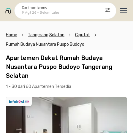
Cari hunianmu
9 Agt 26 - Belum tahu
Ope
Home
Tangerang Selatan
Ciputat
Rumah Budaya Nusantara Puspo Budoyo
Apartemen Dekat Rumah Budaya
Nusantara Puspo Budoyo Tangerang
Selatan
1 - 30 dari 60 Apartemen
Tersedia