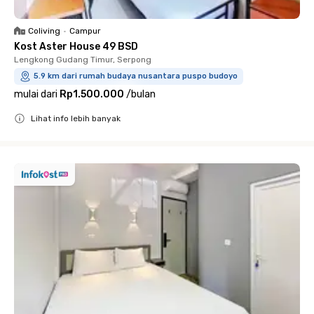
Coliving
•
Campur
Kost Aster House 49 BSD
Lengkong Gudang Timur, Serpong
5.9 km dari rumah budaya nusantara puspo budoyo
mulai dari
Rp1.500.000
/
bulan
Lihat info lebih banyak
Close