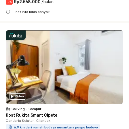
Rp2.568.000
/
bulan
-
5
%
Lihat info lebih banyak
Close
Video
Coliving
•
Campur
Kost Rukita Smart Cipete
Gandaria Selatan, Cilandak
6.9 km dari rumah budaya nusantara puspo budoyo