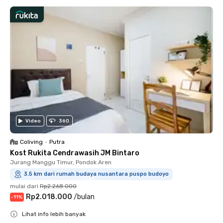
Video
360
Coliving
•
Putra
Kost Rukita Cendrawasih JM Bintaro
Jurang Manggu Timur, Pondok Aren
3.5 km dari rumah budaya nusantara puspo budoyo
mulai dari
Rp2.268.000
Rp2.018.000
/
bulan
-
11
%
Lihat info lebih banyak