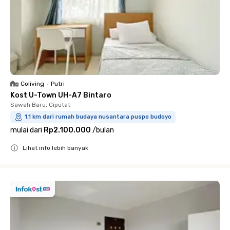
Coliving
•
Putri
Kost U-Town UH-A7 Bintaro
Sawah Baru, Ciputat
1.1 km dari rumah budaya nusantara puspo budoyo
mulai dari
Rp2.100.000
/
bulan
Lihat info lebih banyak
Close