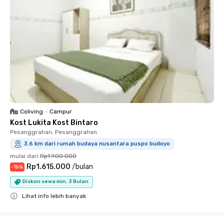
Coliving
•
Campur
Kost Lukita Kost Bintaro
Pesanggrahan, Pesanggrahan
3.6 km dari rumah budaya nusantara puspo budoyo
mulai dari
Rp1.900.000
Rp1.615.000
/
bulan
-
15
%
Diskon sewa min. 3 Bulan
Lihat info lebih banyak
Close