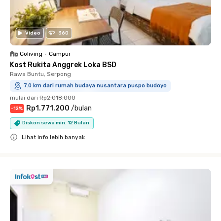
Video
360
Coliving
•
Campur
Kost Rukita Anggrek Loka BSD
Rawa Buntu, Serpong
7.0 km dari rumah budaya nusantara puspo budoyo
mulai dari
Rp2.018.000
Rp1.771.200
/
bulan
-
12
%
Diskon sewa min. 12 Bulan
Lihat info lebih banyak
Close