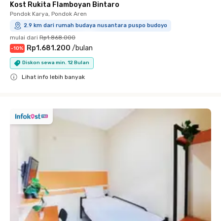
Kost Rukita Flamboyan Bintaro
Pondok Karya, Pondok Aren
2.9 km dari rumah budaya nusantara puspo budoyo
mulai dari
Rp1.868.000
Rp1.681.200
/
bulan
-
10
%
Diskon sewa min. 12 Bulan
Lihat info lebih banyak
Close