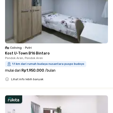
Coliving
•
Putri
Kost U-Town B16 Bintaro
Pondok Aren, Pondok Aren
1.1 km dari rumah budaya nusantara puspo budoyo
mulai dari
Rp1.950.000
/
bulan
Lihat info lebih banyak
Close