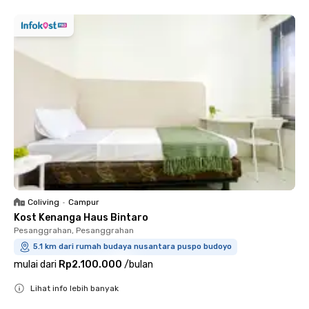
Coliving
•
Campur
Kost Kenanga Haus Bintaro
Pesanggrahan, Pesanggrahan
5.1 km dari rumah budaya nusantara puspo budoyo
mulai dari
Rp2.100.000
/
bulan
Lihat info lebih banyak
Close