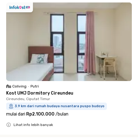
Coliving
•
Putri
Kost UMJ Dormitory Cireundeu
Cireundeu, Ciputat Timur
3.9 km dari rumah budaya nusantara puspo budoyo
mulai dari
Rp2.100.000
/
bulan
Lihat info lebih banyak
Close