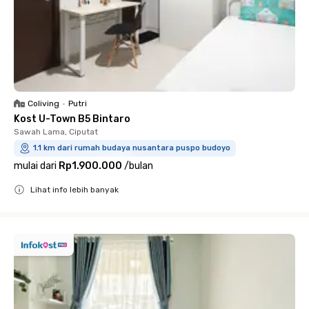
Coliving
•
Putri
Kost U-Town B5 Bintaro
Sawah Lama, Ciputat
1.1 km dari rumah budaya nusantara puspo budoyo
mulai dari
Rp1.900.000
/
bulan
Lihat info lebih banyak
Close