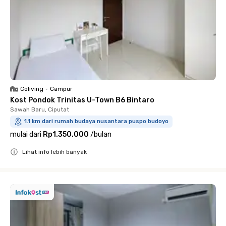
Coliving
•
Campur
Kost Pondok Trinitas U-Town B6 Bintaro
Sawah Baru, Ciputat
1.1 km dari rumah budaya nusantara puspo budoyo
mulai dari
Rp1.350.000
/
bulan
Lihat info lebih banyak
Close