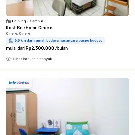
Coliving
•
Campur
Kost Bee Home Cinere
Cinere, Cinere
6.5 km dari rumah budaya nusantara puspo budoyo
mulai dari
Rp2.300.000
/
bulan
Lihat info lebih banyak
Close