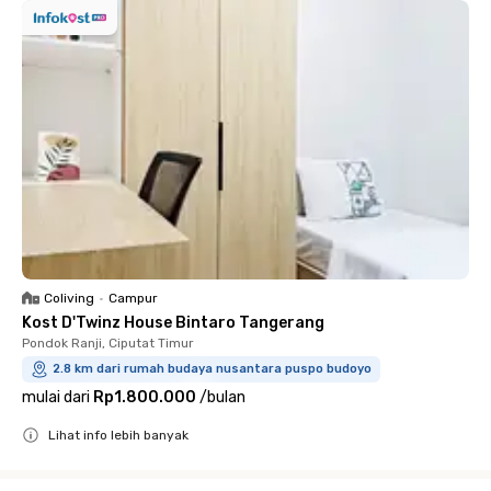
Coliving
•
Campur
Kost D'Twinz House Bintaro Tangerang
Pondok Ranji, Ciputat Timur
2.8 km dari rumah budaya nusantara puspo budoyo
mulai dari
Rp1.800.000
/
bulan
Lihat info lebih banyak
Close