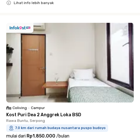
Lihat info lebih banyak
Close
Coliving
•
Campur
Kost Puri Dea 2 Anggrek Loka BSD
Rawa Buntu, Serpong
7.0 km dari rumah budaya nusantara puspo budoyo
mulai dari
Rp1.850.000
/
bulan