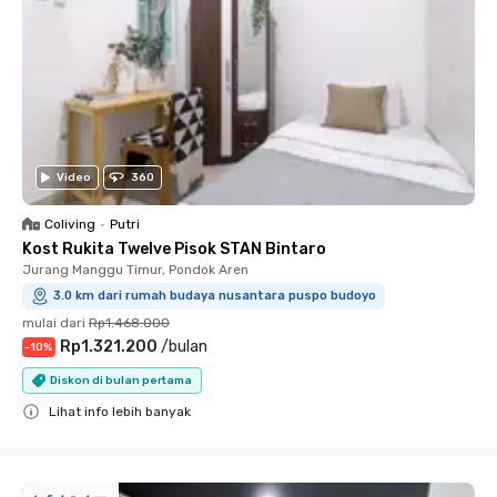
Video
360
Coliving
•
Putri
Kost Rukita Twelve Pisok STAN Bintaro
Jurang Manggu Timur, Pondok Aren
3.0 km dari rumah budaya nusantara puspo budoyo
mulai dari
Rp1.468.000
Rp1.321.200
/
bulan
-
10
%
Diskon di bulan pertama
Lihat info lebih banyak
Close