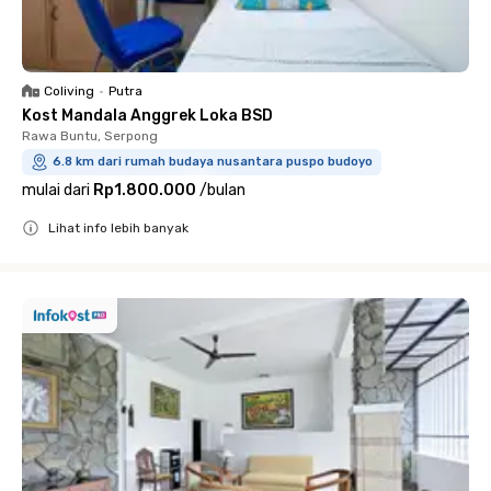
Coliving
•
Putra
Kost Mandala Anggrek Loka BSD
Rawa Buntu, Serpong
6.8 km dari rumah budaya nusantara puspo budoyo
mulai dari
Rp1.800.000
/
bulan
Lihat info lebih banyak
Close