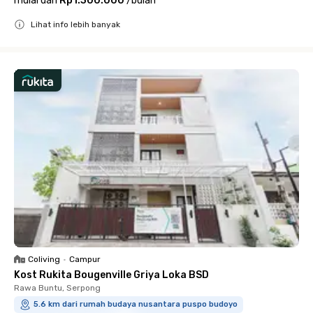
mulai dari
Rp1.300.000
/
bulan
Lihat info lebih banyak
Close
Coliving
•
Campur
Kost Rukita Bougenville Griya Loka BSD
Rawa Buntu, Serpong
5.6 km dari rumah budaya nusantara puspo budoyo