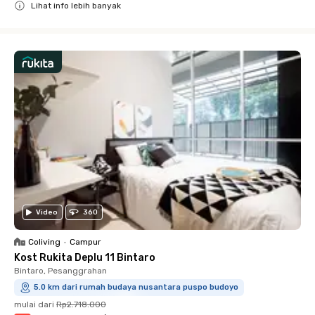
Lihat info lebih banyak
Close
Video
360
Coliving
•
Campur
Kost Rukita Deplu 11 Bintaro
Bintaro, Pesanggrahan
5.0 km dari rumah budaya nusantara puspo budoyo
mulai dari
Rp2.718.000