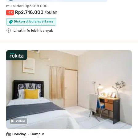
mulai dari
Rp3.018.000
Rp2.718.000
/
bulan
-
9
%
Diskon di bulan pertama
Lihat info lebih banyak
Close
Video
Coliving
•
Campur