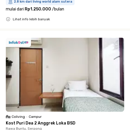
2.8 km dari living world alam sutera
mulai dari
Rp1.250.000
/
bulan
Lihat info lebih banyak
Close
Coliving
•
Campur
Kost Puri Dea 2 Anggrek Loka BSD
Rawa Buntu, Serpong