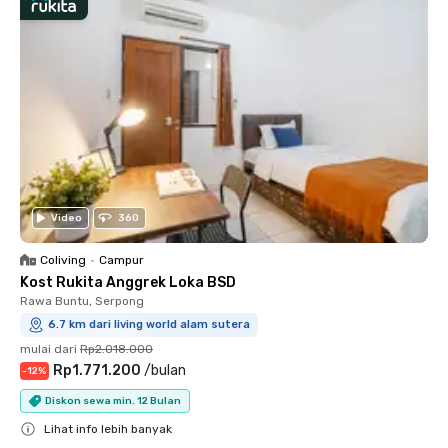
Video
360
Coliving
•
Campur
Kost Rukita Anggrek Loka BSD
Rawa Buntu, Serpong
6.7 km dari living world alam sutera
mulai dari
Rp2.018.000
Rp1.771.200
/
bulan
-
12
%
Diskon sewa min. 12 Bulan
Lihat info lebih banyak