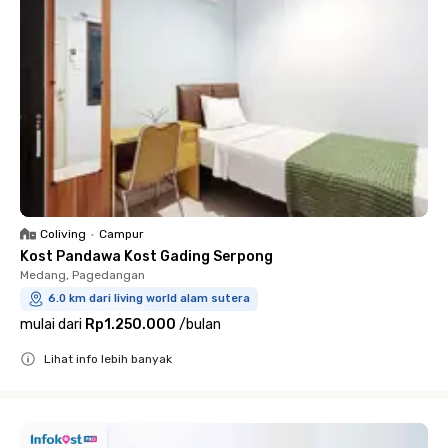
Coliving
•
Campur
Kost Pandawa Kost Gading Serpong
Medang, Pagedangan
6.0 km dari living world alam sutera
mulai dari
Rp1.250.000
/
bulan
Lihat info lebih banyak
Close