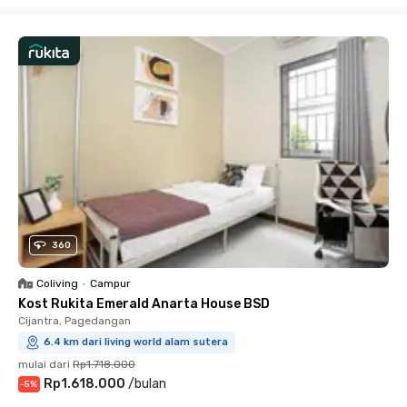
Close
360
Coliving
•
Campur
Kost Rukita Emerald Anarta House BSD
Cijantra, Pagedangan
6.4 km dari living world alam sutera
mulai dari
Rp1.718.000
Rp1.618.000
/
bulan
-
5
%