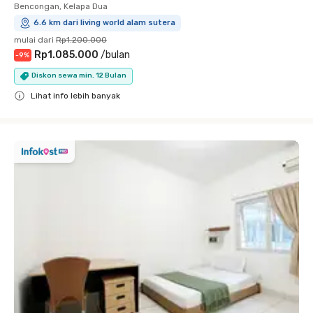
Bencongan, Kelapa Dua
6.6 km dari living world alam sutera
mulai dari
Rp1.200.000
Rp1.085.000
/
bulan
-
9
%
Diskon sewa min. 12 Bulan
Lihat info lebih banyak
Close