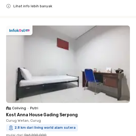
Lihat info lebih banyak
Close
Coliving
•
Putri
Kost Anna House Gading Serpong
Curug Wetan, Curug
2.8 km dari living world alam sutera
mulai dari
Rp1.200.000