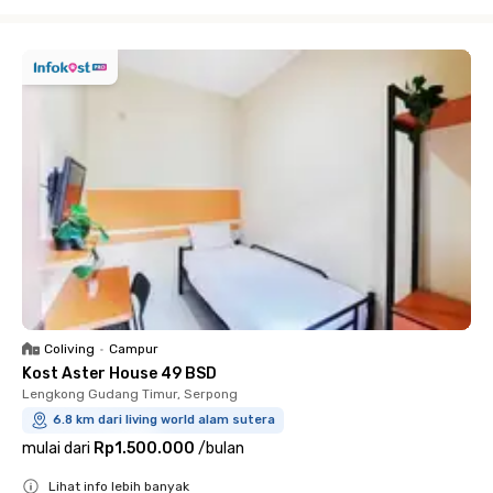
Close
Coliving
•
Campur
Kost Aster House 49 BSD
Lengkong Gudang Timur, Serpong
6.8 km dari living world alam sutera
mulai dari
Rp1.500.000
/
bulan
Lihat info lebih banyak