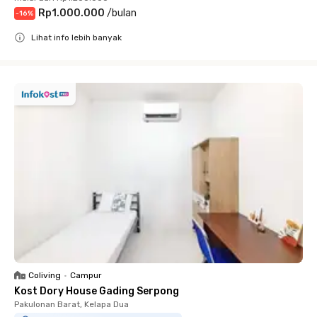
Rp1.000.000
/
bulan
-
16
%
Lihat info lebih banyak
Close
Coliving
•
Campur
Kost Dory House Gading Serpong
Pakulonan Barat, Kelapa Dua