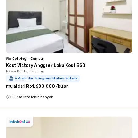
Coliving
•
Campur
Kost Victory Anggrek Loka Kost BSD
Rawa Buntu, Serpong
6.6 km dari living world alam sutera
mulai dari
Rp1.600.000
/
bulan
Lihat info lebih banyak
Close