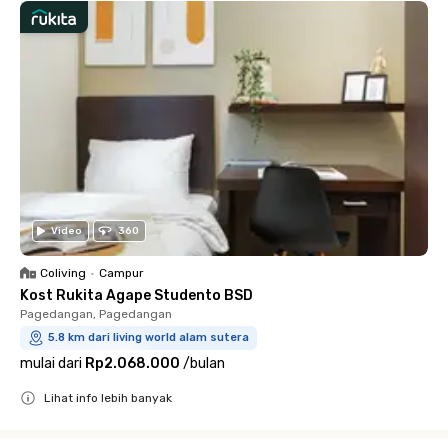
Video
360
Coliving
•
Campur
Kost Rukita Agape Studento BSD
Pagedangan, Pagedangan
5.8 km dari living world alam sutera
mulai dari
Rp2.068.000
/
bulan
Lihat info lebih banyak
Close