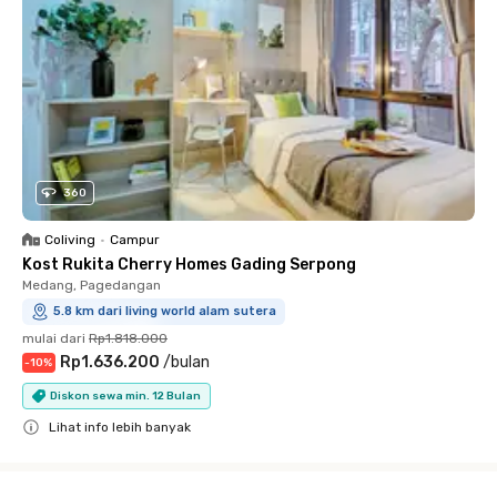
360
Coliving
•
Campur
Kost Rukita Cherry Homes Gading Serpong
Medang, Pagedangan
5.8 km dari living world alam sutera
mulai dari
Rp1.818.000
Rp1.636.200
/
bulan
-
10
%
Diskon sewa min. 12 Bulan
Lihat info lebih banyak
Close