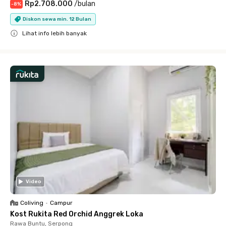
Rp2.708.000
/
bulan
-
8
%
Diskon sewa min. 12 Bulan
Lihat info lebih banyak
Close
Video
Coliving
•
Campur
Kost Rukita Red Orchid Anggrek Loka
Rawa Buntu, Serpong