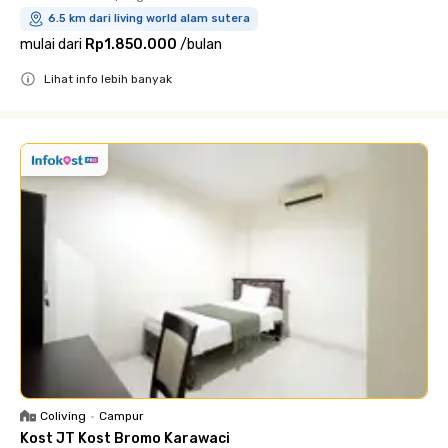
6.5 km dari living world alam sutera
mulai dari
Rp1.850.000
/
bulan
Lihat info lebih banyak
Close
Coliving
•
Campur
Kost JT Kost Bromo Karawaci