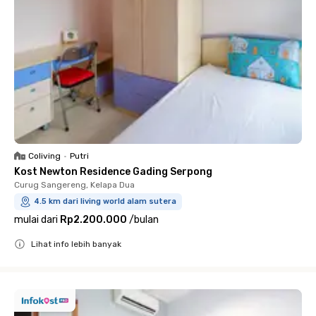
Coliving
•
Putri
Kost Newton Residence Gading Serpong
Curug Sangereng, Kelapa Dua
4.5 km dari living world alam sutera
mulai dari
Rp2.200.000
/
bulan
Lihat info lebih banyak
Close