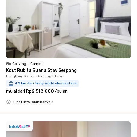
Coliving
•
Campur
Kost Rukita Buana Stay Serpong
Lengkong Karya, Serpong Utara
4.2 km dari living world alam sutera
mulai dari
Rp2.518.000
/
bulan
Lihat info lebih banyak
Close