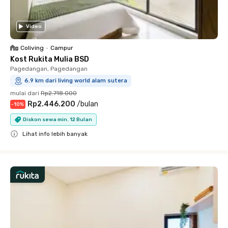
Video
Coliving
•
Campur
Kost Rukita Mulia BSD
Pagedangan, Pagedangan
6.9 km dari living world alam sutera
mulai dari
Rp2.718.000
Rp2.446.200
/
bulan
-
10
%
Diskon sewa min. 12 Bulan
Lihat info lebih banyak
Close