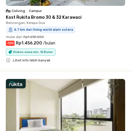
Coliving
•
Campur
Kost Rukita Bromo 30 & 32 Karawaci
Bencongan, Kelapa Dua
6.7 km dari living world alam sutera
mulai dari
Rp1.618.000
Rp1.456.200
/
bulan
-
10
%
Diskon sewa min. 12 Bulan
Lihat info lebih banyak
Close