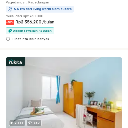
Pagedangan, Pagedangan
6.6 km dari living world alam sutera
mulai dari
Rp2.618.000
Rp2.356.200
/
bulan
-
10
%
Diskon sewa min. 12 Bulan
Lihat info lebih banyak
Close
Video
360