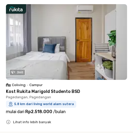
360
Coliving
•
Campur
Kost Rukita Marigold Studento BSD
Pagedangan, Pagedangan
5.8 km dari living world alam sutera
mulai dari
Rp2.518.000
/
bulan
Lihat info lebih banyak
Close