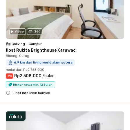
Video
360
Coliving
•
Campur
Kost Rukita Brighthouse Karawaci
Binong, Curug
6.9 km dari living world alam sutera
mulai dari
Rp2.768.000
Rp2.508.000
/
bulan
-
9
%
Diskon sewa min. 12 Bulan
Lihat info lebih banyak
Close