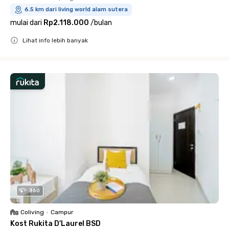
6.5 km dari living world alam sutera
mulai dari
Rp2.118.000
/
bulan
Lihat info lebih banyak
Close
360
Coliving
•
Campur
Kost Rukita D'Laurel BSD