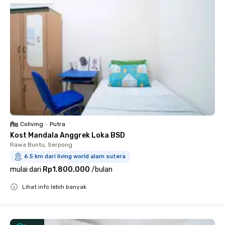
Coliving
•
Putra
Kost Mandala Anggrek Loka BSD
Rawa Buntu, Serpong
6.5 km dari living world alam sutera
mulai dari
Rp1.800.000
/
bulan
Lihat info lebih banyak
Close