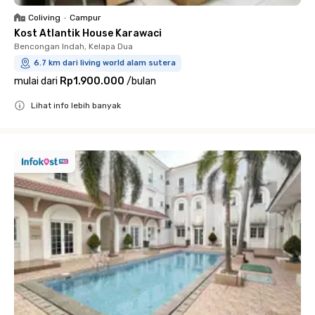
Coliving
•
Campur
Kost Atlantik House Karawaci
Bencongan Indah, Kelapa Dua
6.7 km dari living world alam sutera
mulai dari
Rp1.900.000
/
bulan
Lihat info lebih banyak
Close