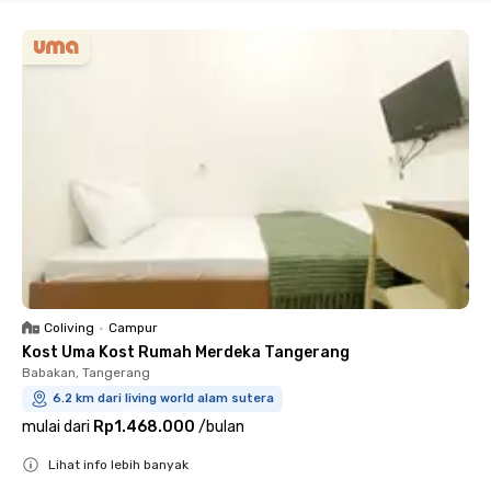
Coliving
•
Campur
Kost Uma Kost Rumah Merdeka Tangerang
Babakan, Tangerang
6.2 km dari living world alam sutera
mulai dari
Rp1.468.000
/
bulan
Lihat info lebih banyak