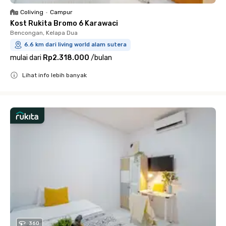
Coliving
•
Campur
Kost Rukita Bromo 6 Karawaci
Bencongan, Kelapa Dua
6.6 km dari living world alam sutera
mulai dari
Rp2.318.000
/
bulan
Lihat info lebih banyak
Close
360