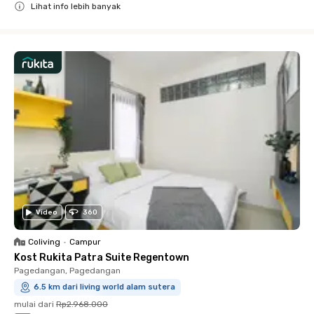
Lihat info lebih banyak
Close
Video
360
Coliving
•
Campur
Kost Rukita Patra Suite Regentown
Pagedangan, Pagedangan
6.5 km dari living world alam sutera
mulai dari
Rp2.968.000