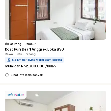
Coliving
•
Campur
Kost Puri Dea 1 Anggrek Loka BSD
Rawa Buntu, Serpong
6.5 km dari living world alam sutera
mulai dari
Rp2.300.000
/
bulan
Lihat info lebih banyak
Close