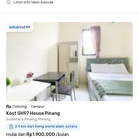
Lihat info lebih banyak
Close
Coliving
•
Campur
Kost GH97 House Pinang
Sudimara Pinang, Pinang
3.9 km dari living world alam sutera
mulai dari
Rp1.900.000
/
bulan