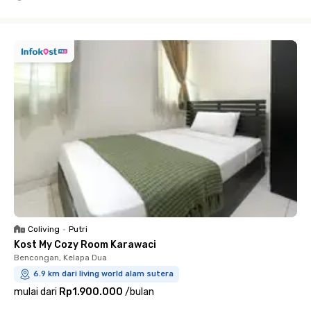
Close
Coliving
•
Putri
Kost My Cozy Room Karawaci
Bencongan, Kelapa Dua
6.9 km dari living world alam sutera
mulai dari
Rp1.900.000
/
bulan