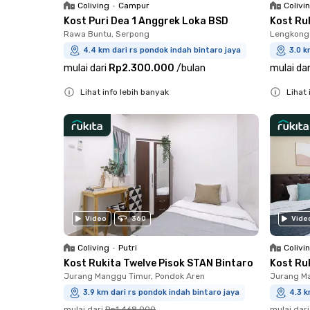
Coliving
•
Campur
Colivi
Kost Puri Dea 1 Anggrek Loka BSD
Kost Ru
Rawa Buntu, Serpong
Lengkong 
4.4 km dari rs pondok indah bintaro jaya
3.0 k
mulai dari
Rp2.300.000
/
bulan
mulai dar
Lihat info lebih banyak
Lihat 
Close
Close
Video
360
Vide
Coliving
•
Putri
Colivi
Kost Rukita Twelve Pisok STAN Bintaro
Kost Ru
Jurang Manggu Timur, Pondok Aren
Jurang Ma
3.9 km dari rs pondok indah bintaro jaya
4.3 k
mulai dari
Rp1.468.000
mulai dari