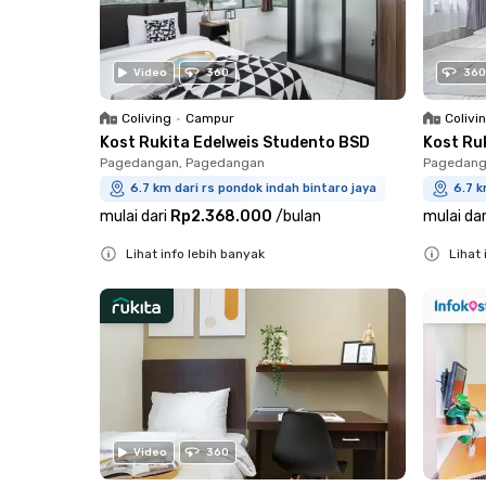
Video
360
360
Coliving
•
Campur
Colivi
Kost Rukita Edelweis Studento BSD
Kost Ru
Pagedangan, Pagedangan
Pagedang
6.7 km dari rs pondok indah bintaro jaya
6.7 k
mulai dari
Rp2.368.000
/
bulan
mulai dar
Lihat info lebih banyak
Lihat 
Close
Close
Video
360