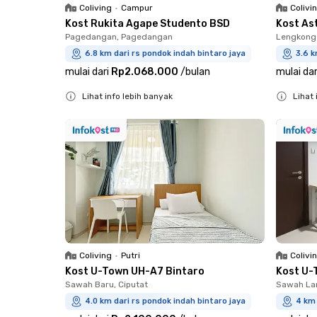
Coliving
•
Campur
Colivi
Kost Rukita Agape Studento BSD
Kost As
Pagedangan, Pagedangan
Lengkong
6.8 km dari rs pondok indah bintaro jaya
3.6 k
mulai dari
Rp2.068.000
/
bulan
mulai dar
Lihat info lebih banyak
Lihat 
Close
Close
Coliving
•
Putri
Colivi
Kost U-Town UH-A7 Bintaro
Kost U-
Sawah Baru, Ciputat
Sawah Lam
4.0 km dari rs pondok indah bintaro jaya
4 km 