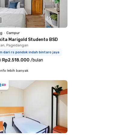
ng
•
Campur
kita Marigold Studento BSD
an, Pagedangan
m dari rs pondok indah bintaro jaya
i
Rp2.518.000
/
bulan
info lebih banyak