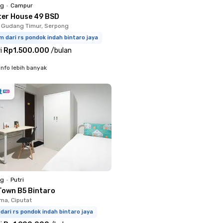
ng
•
Campur
ter House 49 BSD
 Gudang Timur, Serpong
m dari rs pondok indah bintaro jaya
i
Rp1.500.000
/
bulan
info lebih banyak
ng
•
Putri
Town B5 Bintaro
a, Ciputat
dari rs pondok indah bintaro jaya