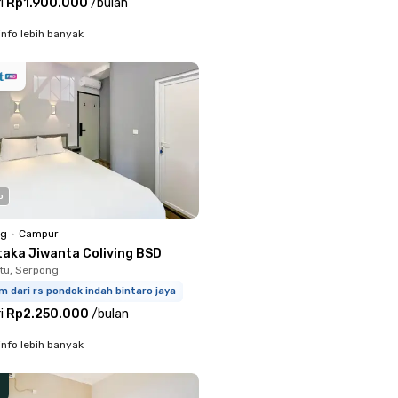
i
Rp1.900.000
/
bulan
info lebih banyak
o
ng
•
Campur
taka Jiwanta Coliving BSD
tu, Serpong
m dari rs pondok indah bintaro jaya
i
Rp2.250.000
/
bulan
info lebih banyak