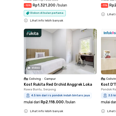
Rp1.321.200
/
bulan
Rp2
-
10
%
-
11
%
Diskon di bulan pertama
Lihat 
Lihat info lebih banyak
Close
Close
Video
Coliving
•
Campur
Colivi
Kost Rukita Red Orchid Anggrek Loka
Kost D'
Rawa Buntu, Serpong
Pondok Ra
4.5 km dari rs pondok indah bintaro jaya
3.5 k
mulai dari
Rp2.118.000
/
bulan
mulai dar
Lihat info lebih banyak
Lihat 