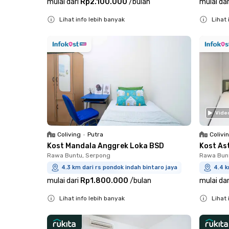
mulai dari
Rp2.100.000
/
bulan
mulai dar
Lihat info lebih banyak
Lihat 
Close
Close
Vide
Coliving
•
Putra
Colivi
Kost Mandala Anggrek Loka BSD
Kost As
Rawa Buntu, Serpong
Rawa Bun
4.3 km dari rs pondok indah bintaro jaya
4.4 k
mulai dari
Rp1.800.000
/
bulan
mulai dar
Lihat info lebih banyak
Lihat 
Close
Close