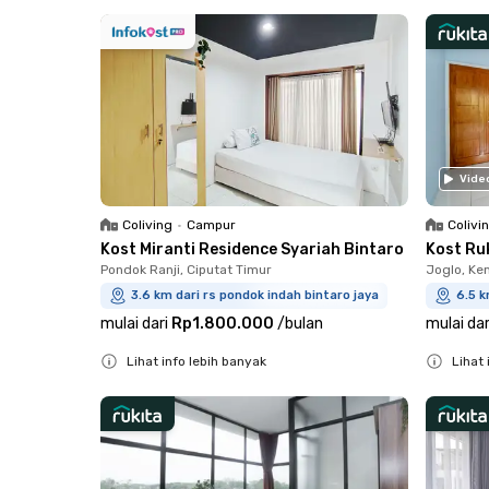
Close
Close
Vide
Coliving
•
Campur
Colivi
Kost Miranti Residence Syariah Bintaro
Kost Ru
Pondok Ranji, Ciputat Timur
Joglo, K
3.6 km dari rs pondok indah bintaro jaya
6.5 k
mulai dari
Rp1.800.000
/
bulan
mulai dar
Lihat info lebih banyak
Lihat 
Close
Close