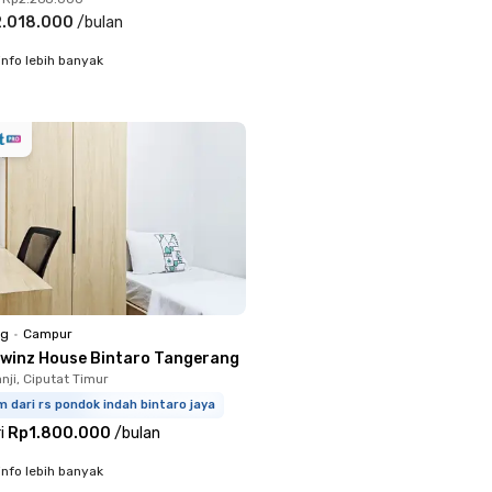
.018.000
/
bulan
info lebih banyak
ng
•
Campur
Twinz House Bintaro Tangerang
nji, Ciputat Timur
m dari rs pondok indah bintaro jaya
i
Rp1.800.000
/
bulan
info lebih banyak