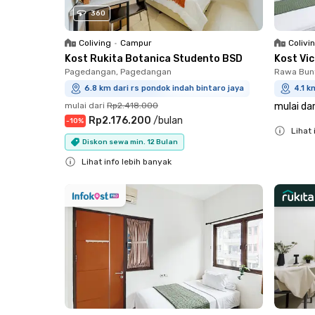
360
Coliving
•
Campur
Colivi
Kost Rukita Botanica Studento BSD
Kost Vi
Pagedangan, Pagedangan
Rawa Bun
6.8 km dari rs pondok indah bintaro jaya
4.1 k
mulai dari
Rp2.418.000
mulai dar
Rp2.176.200
/
bulan
-
10
%
Lihat 
Diskon sewa min. 12 Bulan
Close
Lihat info lebih banyak
Close