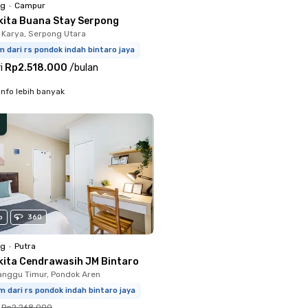
ng
•
Campur
kita Buana Stay Serpong
Karya, Serpong Utara
m dari rs pondok indah bintaro jaya
i
Rp2.518.000
/
bulan
info lebih banyak
o
360
ng
•
Putra
kita Cendrawasih JM Bintaro
nggu Timur, Pondok Aren
m dari rs pondok indah bintaro jaya
Rp2.268.000