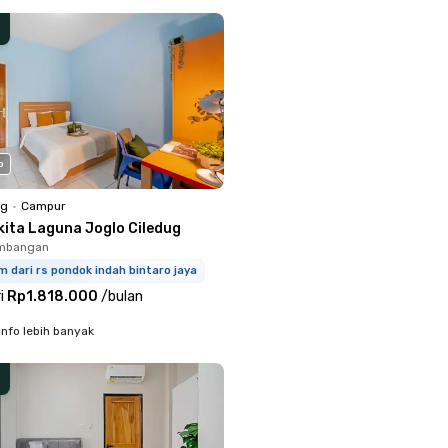
o
ng
•
Campur
kita Laguna Joglo Ciledug
embangan
m dari rs pondok indah bintaro jaya
i
Rp1.818.000
/
bulan
info lebih banyak