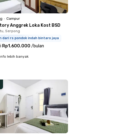
ng
•
Campur
ctory Anggrek Loka Kost BSD
tu, Serpong
m dari rs pondok indah bintaro jaya
i
Rp1.600.000
/
bulan
info lebih banyak