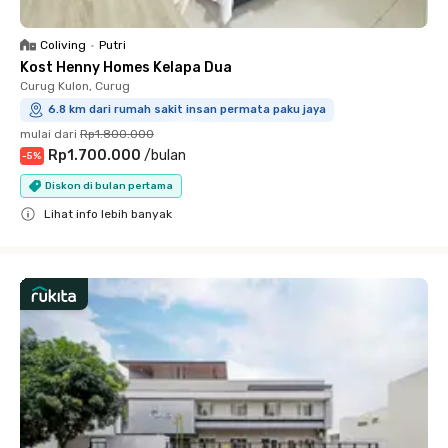
Coliving
•
Putri
Kost Henny Homes Kelapa Dua
Curug Kulon, Curug
6.8 km dari rumah sakit insan permata paku jaya
mulai dari
Rp1.800.000
Rp1.700.000
/
bulan
-
5
%
Diskon di bulan pertama
Lihat info lebih banyak
Close