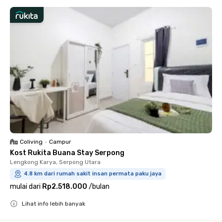
Coliving
•
Campur
Kost Rukita Buana Stay Serpong
Lengkong Karya, Serpong Utara
4.8 km dari rumah sakit insan permata paku jaya
mulai dari
Rp2.518.000
/
bulan
Lihat info lebih banyak
Close