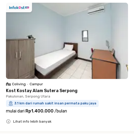
Coliving
•
Campur
Kost Kostay Alam Sutera Serpong
Pakulonan, Serpong Utara
3.1 km dari rumah sakit insan permata paku jaya
mulai dari
Rp1.400.000
/
bulan
Lihat info lebih banyak
Close