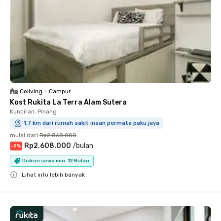
Coliving
•
Campur
Kost Rukita La Terra Alam Sutera
Kunciran, Pinang
1.7 km dari rumah sakit insan permata paku jaya
mulai dari
Rp2.868.000
Rp2.608.000
/
bulan
-
9
%
Diskon sewa min. 12 Bulan
Lihat info lebih banyak
Close