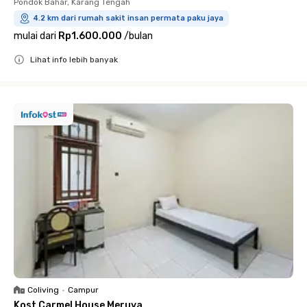
Pondok Bahar, Karang Tengah
4.2 km dari rumah sakit insan permata paku jaya
mulai dari
Rp1.600.000
/
bulan
Lihat info lebih banyak
Close
Coliving
•
Campur
Kost Carmel House Meruya