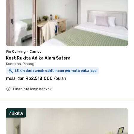
Coliving
•
Campur
Kost Rukita Adika Alam Sutera
Kunciran, Pinang
1.5 km dari rumah sakit insan permata paku jaya
mulai dari
Rp2.518.000
/
bulan
Lihat info lebih banyak
Close