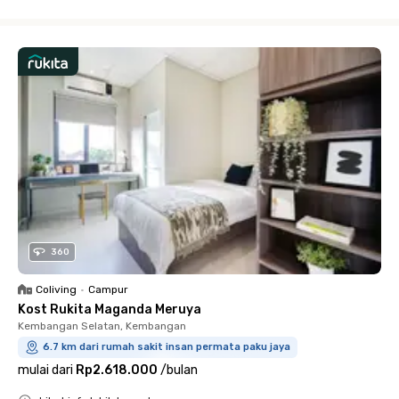
Close
360
Coliving
•
Campur
Kost Rukita Maganda Meruya
Kembangan Selatan, Kembangan
6.7 km dari rumah sakit insan permata paku jaya
mulai dari
Rp2.618.000
/
bulan