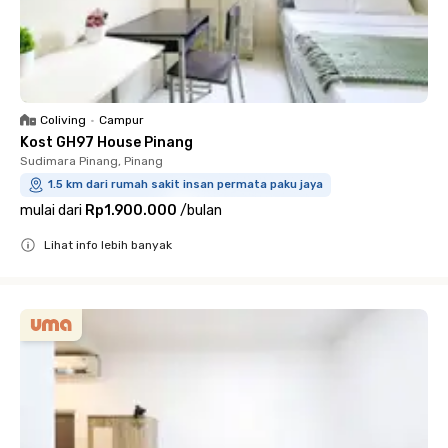
Coliving
•
Campur
Kost GH97 House Pinang
Sudimara Pinang, Pinang
1.5 km dari rumah sakit insan permata paku jaya
mulai dari
Rp1.900.000
/
bulan
Lihat info lebih banyak
Close