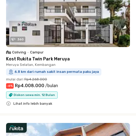
360
Coliving
•
Campur
Kost Rukita Twin Park Meruya
Meruya Selatan, Kembangan
6.8 km dari rumah sakit insan permata paku jaya
mulai dari
Rp4.268.000
Rp4.008.000
/
bulan
-
6
%
Diskon sewa min. 12 Bulan
Lihat info lebih banyak
Close