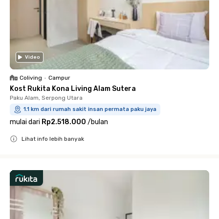
Video
Coliving
•
Campur
Kost Rukita Kona Living Alam Sutera
Paku Alam, Serpong Utara
1.1 km dari rumah sakit insan permata paku jaya
mulai dari
Rp2.518.000
/
bulan
Lihat info lebih banyak
Close