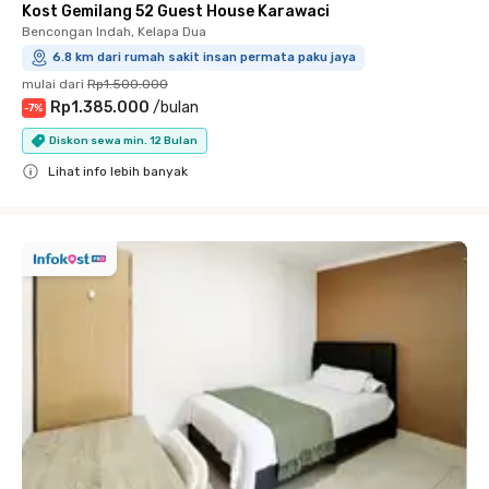
Kost Gemilang 52 Guest House Karawaci
Bencongan Indah, Kelapa Dua
6.8 km dari rumah sakit insan permata paku jaya
mulai dari
Rp1.500.000
Rp1.385.000
/
bulan
-
7
%
Diskon sewa min. 12 Bulan
Lihat info lebih banyak
Close