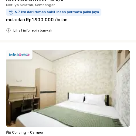
Meruya Selatan, Kembangan
6.7 km dari rumah sakit insan permata paku jaya
mulai dari
Rp1.900.000
/
bulan
Lihat info lebih banyak
Close
Coliving
•
Campur