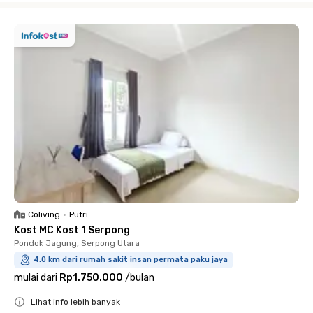
Coliving
•
Putri
Kost MC Kost 1 Serpong
Pondok Jagung, Serpong Utara
4.0 km dari rumah sakit insan permata paku jaya
mulai dari
Rp1.750.000
/
bulan
Lihat info lebih banyak