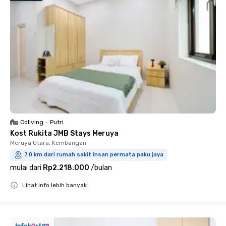
Coliving
•
Putri
Kost Rukita JMB Stays Meruya
Meruya Utara, Kembangan
7.0 km dari rumah sakit insan permata paku jaya
mulai dari
Rp2.218.000
/
bulan
Lihat info lebih banyak
Close