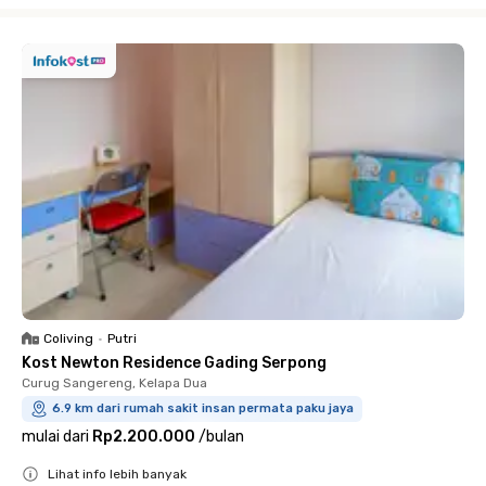
Close
Coliving
•
Putri
Kost Newton Residence Gading Serpong
Curug Sangereng, Kelapa Dua
6.9 km dari rumah sakit insan permata paku jaya
mulai dari
Rp2.200.000
/
bulan
Lihat info lebih banyak