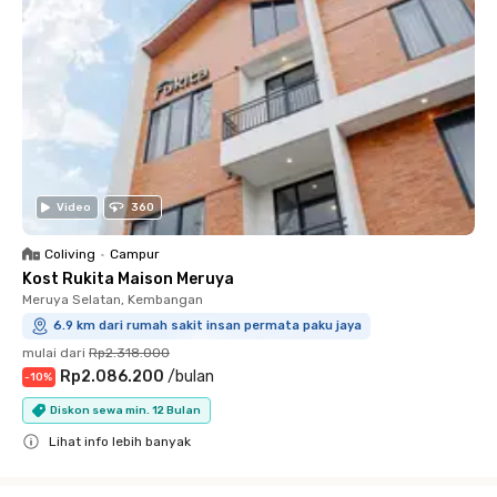
Video
360
Coliving
•
Campur
Kost Rukita Maison Meruya
Meruya Selatan, Kembangan
6.9 km dari rumah sakit insan permata paku jaya
mulai dari
Rp2.318.000
Rp2.086.200
/
bulan
-
10
%
Diskon sewa min. 12 Bulan
Lihat info lebih banyak
Close