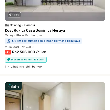
360
Coliving
•
Campur
Kost Rukita Casa Dominica Meruya
Meruya Utara, Kembangan
6.9 km dari rumah sakit insan permata paku jaya
mulai dari
Rp2.768.000
Rp2.508.000
/
bulan
-
9
%
Diskon sewa min. 12 Bulan
Lihat info lebih banyak
Close