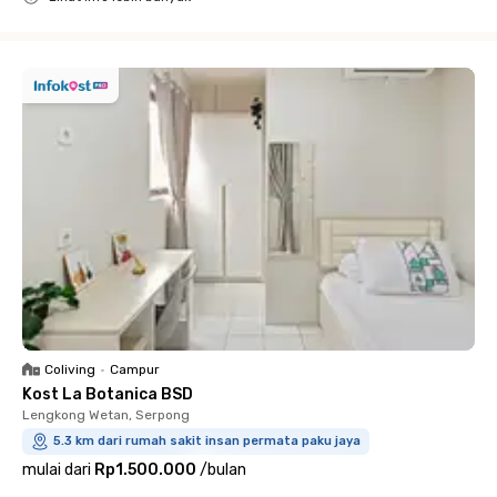
Close
Coliving
•
Campur
Kost La Botanica BSD
Lengkong Wetan, Serpong
5.3 km dari rumah sakit insan permata paku jaya
mulai dari
Rp1.500.000
/
bulan