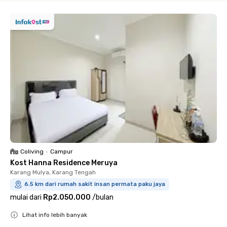
Coliving
•
Campur
Kost Hanna Residence Meruya
Karang Mulya, Karang Tengah
6.5 km dari rumah sakit insan permata paku jaya
mulai dari
Rp2.050.000
/
bulan
Lihat info lebih banyak