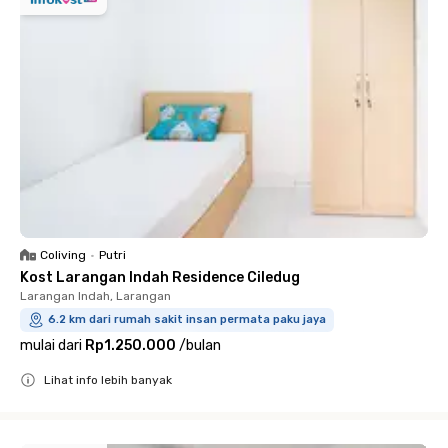
Coliving
•
Putri
Kost Larangan Indah Residence Ciledug
Larangan Indah, Larangan
6.2 km dari rumah sakit insan permata paku jaya
mulai dari
Rp1.250.000
/
bulan
Lihat info lebih banyak
Close