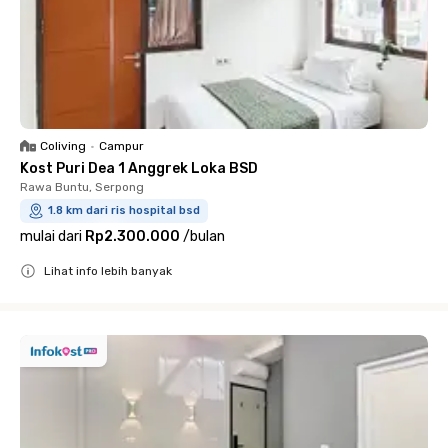
Coliving
•
Campur
Kost Puri Dea 1 Anggrek Loka BSD
Rawa Buntu, Serpong
1.8 km dari ris hospital bsd
mulai dari
Rp2.300.000
/
bulan
Lihat info lebih banyak
Close