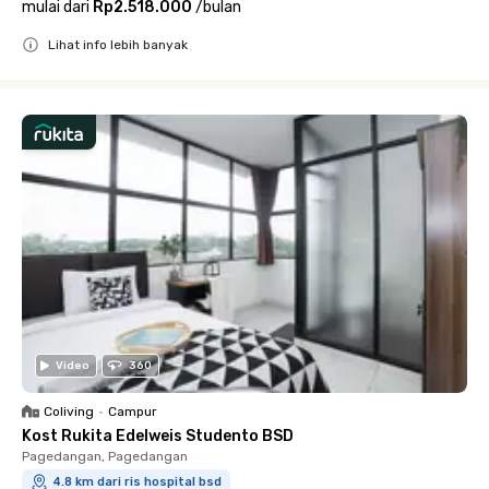
mulai dari
Rp2.518.000
/
bulan
Lihat info lebih banyak
Close
Video
360
Coliving
•
Campur
Kost Rukita Edelweis Studento BSD
Pagedangan, Pagedangan
4.8 km dari ris hospital bsd