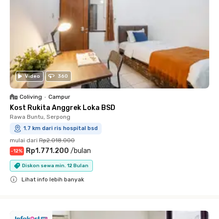
Video
360
Coliving
•
Campur
Kost Rukita Anggrek Loka BSD
Rawa Buntu, Serpong
1.7 km dari ris hospital bsd
mulai dari
Rp2.018.000
Rp1.771.200
/
bulan
-
12
%
Diskon sewa min. 12 Bulan
Lihat info lebih banyak
Close