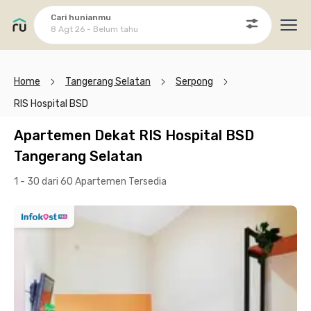
Cari hunianmu
8 Agt 26 - Belum tahu
Ope
Home
Tangerang Selatan
Serpong
RIS Hospital BSD
Apartemen Dekat RIS Hospital BSD
Tangerang Selatan
1 - 30 dari 60 Apartemen
Tersedia