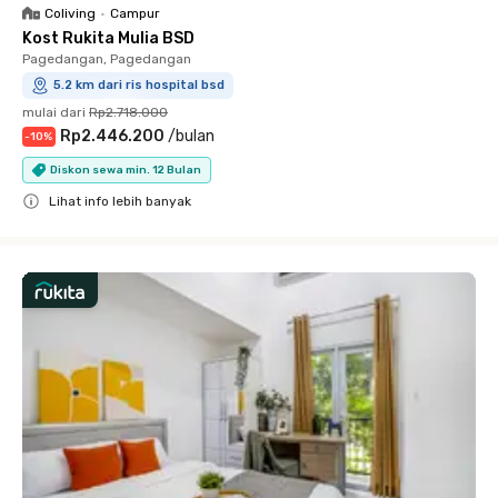
Coliving
•
Campur
Kost Rukita Mulia BSD
Pagedangan, Pagedangan
5.2 km dari ris hospital bsd
mulai dari
Rp2.718.000
Rp2.446.200
/
bulan
-
10
%
Diskon sewa min. 12 Bulan
Lihat info lebih banyak
Close