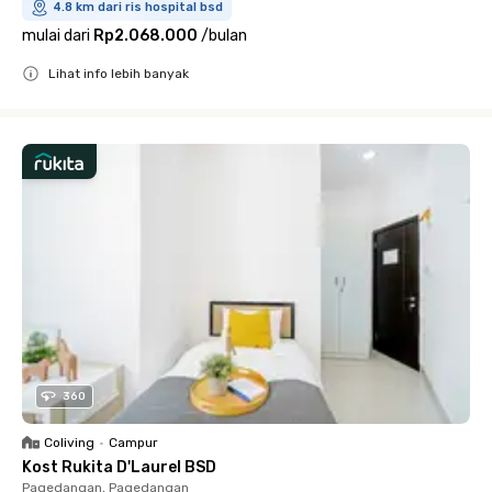
4.8 km dari ris hospital bsd
mulai dari
Rp2.068.000
/
bulan
Lihat info lebih banyak
Close
360
Coliving
•
Campur
Kost Rukita D'Laurel BSD
Pagedangan, Pagedangan