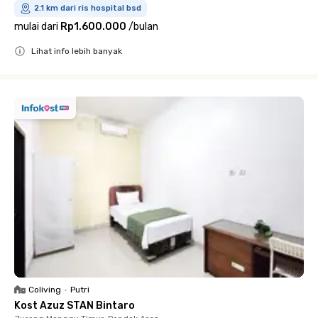
2.1 km dari ris hospital bsd
mulai dari
Rp1.600.000
/
bulan
Lihat info lebih banyak
Close
Coliving
•
Putri
Kost Azuz STAN Bintaro