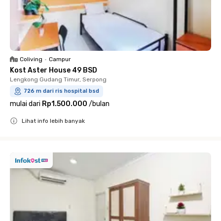
Coliving
•
Campur
Kost Aster House 49 BSD
Lengkong Gudang Timur, Serpong
726 m dari ris hospital bsd
mulai dari
Rp1.500.000
/
bulan
Lihat info lebih banyak
Close