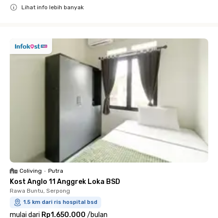
Lihat info lebih banyak
Close
Coliving
•
Putra
Kost Anglo 11 Anggrek Loka BSD
Rawa Buntu, Serpong
1.5 km dari ris hospital bsd
mulai dari
Rp1.650.000
/
bulan