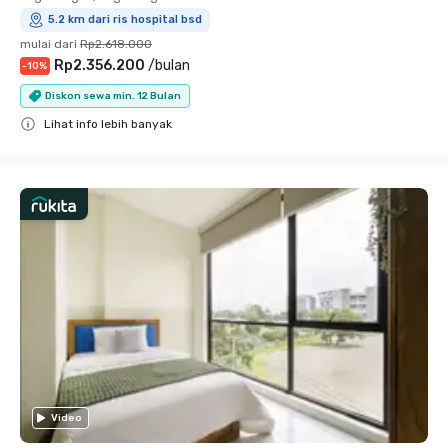
5.2 km dari ris hospital bsd
mulai dari
Rp2.618.000
Rp2.356.200
/
bulan
-
10
%
Diskon sewa min. 12 Bulan
Lihat info lebih banyak
Close
Video