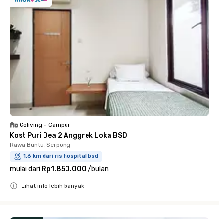
Coliving
•
Campur
Kost Puri Dea 2 Anggrek Loka BSD
Rawa Buntu, Serpong
1.6 km dari ris hospital bsd
mulai dari
Rp1.850.000
/
bulan
Lihat info lebih banyak
Close