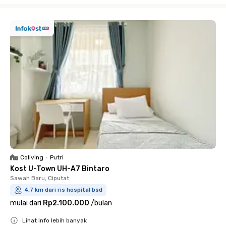
Close
Coliving
•
Putri
Kost U-Town UH-A7 Bintaro
Sawah Baru, Ciputat
4.7 km dari ris hospital bsd
mulai dari
Rp2.100.000
/
bulan
Lihat info lebih banyak