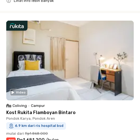
Lihat info lebih banyak
Close
Video
Coliving
•
Campur
Kost Rukita Flamboyan Bintaro
Pondok Karya, Pondok Aren
6.9 km dari ris hospital bsd
mulai dari
Rp1.868.000