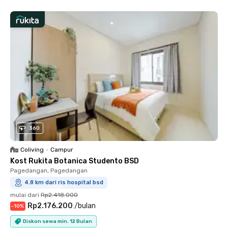
360
Coliving
•
Campur
Kost Rukita Botanica Studento BSD
Pagedangan, Pagedangan
4.8 km dari ris hospital bsd
mulai dari
Rp2.418.000
Rp2.176.200
/
bulan
-
10
%
Diskon sewa min. 12 Bulan