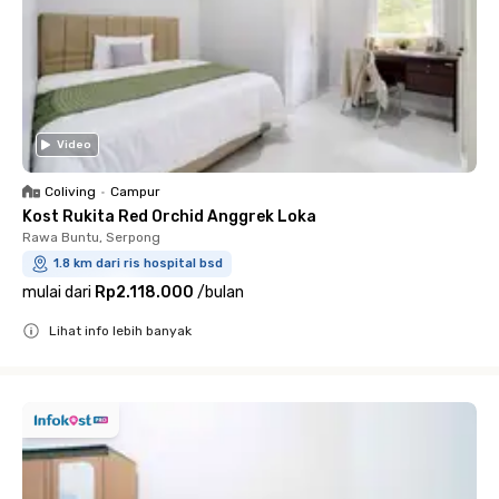
Video
Coliving
•
Campur
Kost Rukita Red Orchid Anggrek Loka
Rawa Buntu, Serpong
1.8 km dari ris hospital bsd
mulai dari
Rp2.118.000
/
bulan
Lihat info lebih banyak
Close