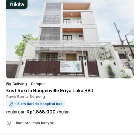
Coliving
•
Campur
Kost Rukita Bougenville Griya Loka BSD
Rawa Buntu, Serpong
1.5 km dari ris hospital bsd
mulai dari
Rp1.868.000
/
bulan
Lihat info lebih banyak
Close