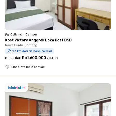
Coliving
•
Campur
Kost Victory Anggrek Loka Kost BSD
Rawa Buntu, Serpong
1.3 km dari ris hospital bsd
mulai dari
Rp1.600.000
/
bulan
Lihat info lebih banyak
Close