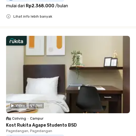
mulai dari
Rp2.368.000
/
bulan
Lihat info lebih banyak
Close
Video
360
Coliving
•
Campur
Kost Rukita Agape Studento BSD
Pagedangan, Pagedangan