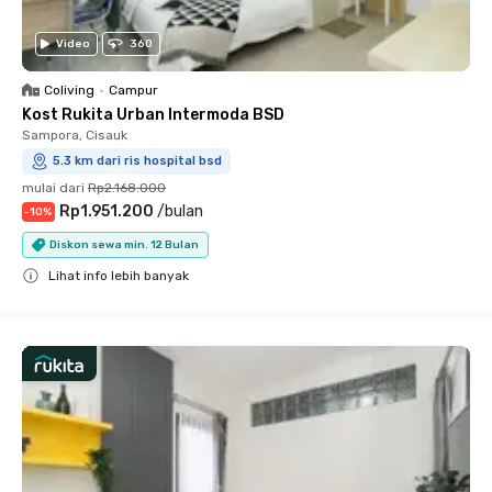
Video
360
Coliving
•
Campur
Kost Rukita Urban Intermoda BSD
Sampora, Cisauk
5.3 km dari ris hospital bsd
mulai dari
Rp2.168.000
Rp1.951.200
/
bulan
-
10
%
Diskon sewa min. 12 Bulan
Lihat info lebih banyak
Close