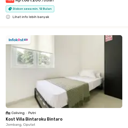
Rp1.681.200
/
bulan
-
10
%
Diskon sewa min. 12 Bulan
Lihat info lebih banyak
Close
Coliving
•
Putri
Kost Villa Bintaroku Bintaro
Jombang, Ciputat