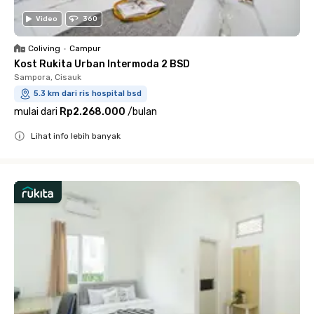
Video
360
Coliving
•
Campur
Kost Rukita Urban Intermoda 2 BSD
Sampora, Cisauk
5.3 km dari ris hospital bsd
mulai dari
Rp2.268.000
/
bulan
Lihat info lebih banyak
Close