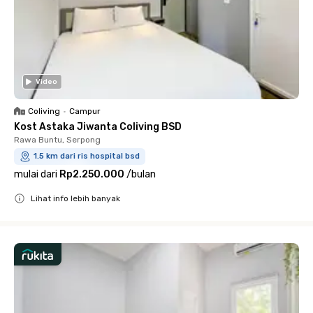
Video
Coliving
•
Campur
Kost Astaka Jiwanta Coliving BSD
Rawa Buntu, Serpong
1.5 km dari ris hospital bsd
mulai dari
Rp2.250.000
/
bulan
Lihat info lebih banyak
Close