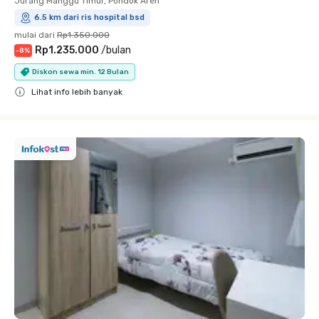
Jurang Manggu Timur, Pondok Aren
6.5 km dari ris hospital bsd
mulai dari
Rp1.350.000
Rp1.235.000
/
bulan
-
8
%
Diskon sewa min. 12 Bulan
Lihat info lebih banyak
Close