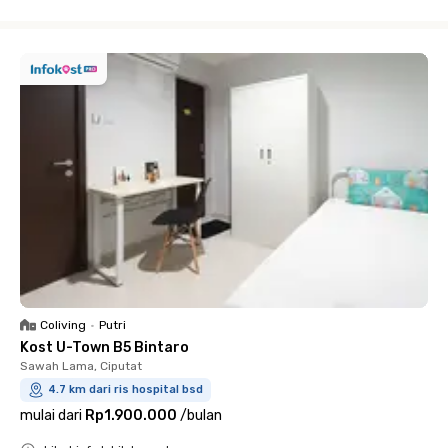
Close
Coliving
•
Putri
Kost U-Town B5 Bintaro
Sawah Lama, Ciputat
4.7 km dari ris hospital bsd
mulai dari
Rp1.900.000
/
bulan