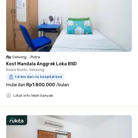
Coliving
•
Putra
Kost Mandala Anggrek Loka BSD
Rawa Buntu, Serpong
1.6 km dari ris hospital bsd
mulai dari
Rp1.800.000
/
bulan
Lihat info lebih banyak
Close