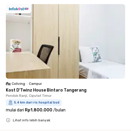
Coliving
•
Campur
Kost D'Twinz House Bintaro Tangerang
Pondok Ranji, Ciputat Timur
5.4 km dari ris hospital bsd
mulai dari
Rp1.800.000
/
bulan
Lihat info lebih banyak
Close