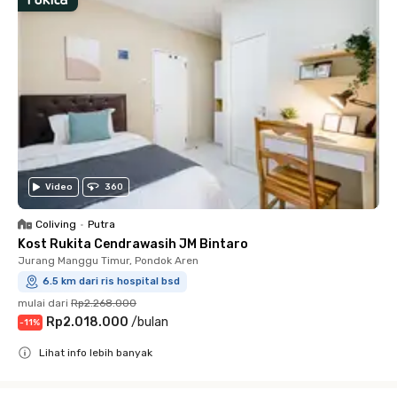
Video
360
Coliving
•
Putra
Kost Rukita Cendrawasih JM Bintaro
Jurang Manggu Timur, Pondok Aren
6.5 km dari ris hospital bsd
mulai dari
Rp2.268.000
Rp2.018.000
/
bulan
-
11
%
Lihat info lebih banyak
Close