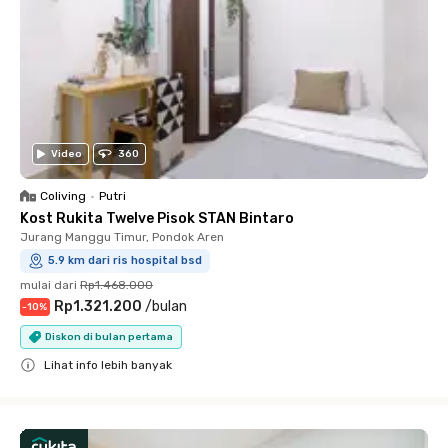
Video
360
Coliving
•
Putri
Kost Rukita Twelve Pisok STAN Bintaro
Jurang Manggu Timur, Pondok Aren
5.9 km dari ris hospital bsd
mulai dari
Rp1.468.000
Rp1.321.200
/
bulan
-
10
%
Diskon di bulan pertama
Lihat info lebih banyak
Close