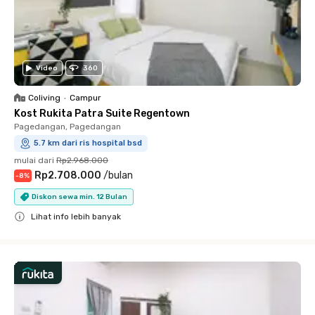
Video
360
Coliving
•
Campur
Kost Rukita Patra Suite Regentown
Pagedangan, Pagedangan
5.7 km dari ris hospital bsd
mulai dari
Rp2.968.000
Rp2.708.000
/
bulan
-
8
%
Diskon sewa min. 12 Bulan
Lihat info lebih banyak
Close