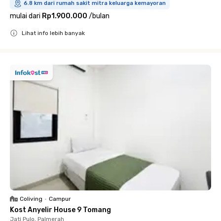
6.8 km dari rumah sakit mitra keluarga kemayoran
mulai dari
Rp1.900.000
/
bulan
Lihat info lebih banyak
Close
Coliving
•
Campur
Kost Anyelir House 9 Tomang
Jati Pulo, Palmerah