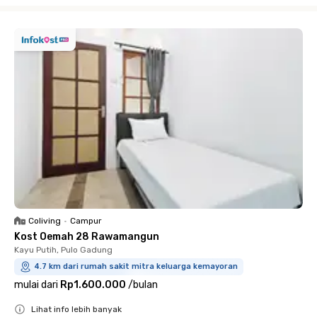
Close
Coliving
•
Campur
Kost Oemah 28 Rawamangun
Kayu Putih, Pulo Gadung
4.7 km dari rumah sakit mitra keluarga kemayoran
mulai dari
Rp1.600.000
/
bulan
Lihat info lebih banyak