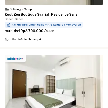
Coliving
•
Campur
Kost Zen Boutique Syariah Residence Senen
Senen, Senen
4.5 km dari rumah sakit mitra keluarga kemayoran
mulai dari
Rp2.700.000
/
bulan
Lihat info lebih banyak
Close