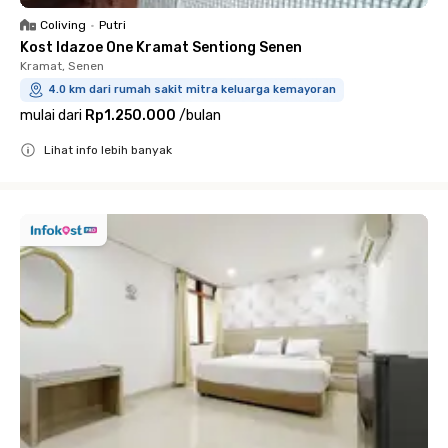
Coliving
•
Putri
Kost Idazoe One Kramat Sentiong Senen
Kramat, Senen
4.0 km dari rumah sakit mitra keluarga kemayoran
mulai dari
Rp1.250.000
/
bulan
Lihat info lebih banyak
Close