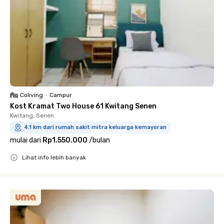
Coliving
•
Campur
Kost Kramat Two House 61 Kwitang Senen
Kwitang, Senen
4.1 km dari rumah sakit mitra keluarga kemayoran
mulai dari
Rp1.550.000
/
bulan
Lihat info lebih banyak
Close