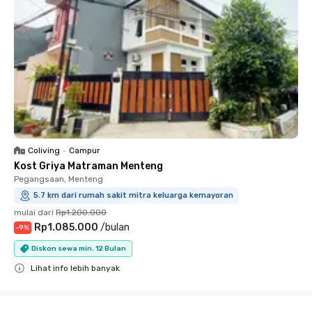
Coliving
•
Campur
Kost Griya Matraman Menteng
Pegangsaan, Menteng
5.7 km dari rumah sakit mitra keluarga kemayoran
mulai dari
Rp1.200.000
Rp1.085.000
/
bulan
-
9
%
Diskon sewa min. 12 Bulan
Lihat info lebih banyak
Close