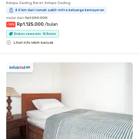
Kelapa Gading Barat, Kelapa Gading
4.0 km dari rumah sakit mitra keluarga kemayoran
mulai dari
Rp1.250.000
Rp1.125.000
/
bulan
-
10
%
Diskon sewa min. 12 Bulan
Lihat info lebih banyak
Close