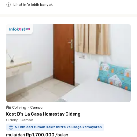
Lihat info lebih banyak
Close
Coliving
•
Campur
Kost D's La Casa Homestay Cideng
Cideng, Gambir
6.1 km dari rumah sakit mitra keluarga kemayoran
mulai dari
Rp1.700.000
/
bulan