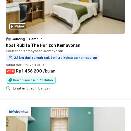
Video
Coliving
•
Campur
Kost Rukita The Horizon Kemayoran
Kelurahan Kemayoran, Kemayoran
2.1 km dari rumah sakit mitra keluarga kemayoran
mulai dari
Rp1.618.000
Rp1.456.200
/
bulan
-
10
%
Diskon sewa min. 12 Bulan
Lihat info lebih banyak
Close