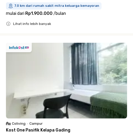
7.0 km dari rumah sakit mitra keluarga kemayoran
mulai dari
Rp1.900.000
/
bulan
Lihat info lebih banyak
Close
Coliving
•
Campur
Kost One Pasifik Kelapa Gading