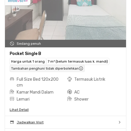
Sedang penuh
Pocket Single B
Harga untuk 1 orang
7 m² (belum termasuk luas k. mandi)
Tambahan penghuni tidak diperbolehkan
Full Size Bed 120x200
Termasuk Listrik
cm
Kamar Mandi Dalam
AC
Lemari
Shower
Lihat Detail
Jadwalkan Visit