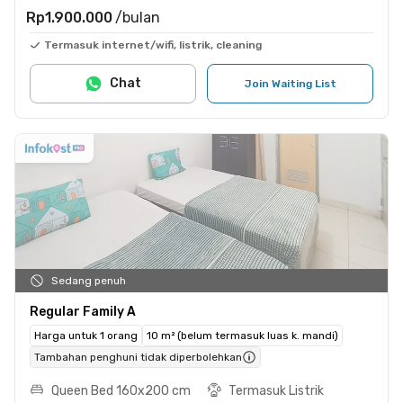
Rp1.900.000
/bulan
Termasuk internet/wifi, listrik, cleaning
Chat
Join Waiting List
Sedang penuh
Regular Family A
Harga untuk 1 orang
10 m² (belum termasuk luas k. mandi)
Tambahan penghuni tidak diperbolehkan
Queen Bed 160x200 cm
Termasuk Listrik