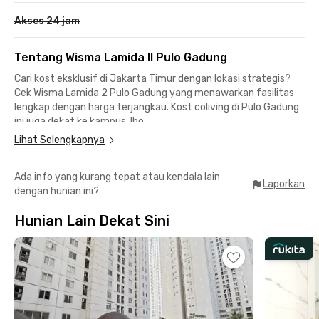
Akses 24 jam
Tentang Wisma Lamida II Pulo Gadung
Cari kost eksklusif di Jakarta Timur dengan lokasi strategis?
Cek Wisma Lamida 2 Pulo Gadung yang menawarkan fasilitas
lengkap dengan harga terjangkau. Kost coliving di Pulo Gadung
ini juga dekat ke kampus, lho.
Lihat Selengkapnya
Cuma 1 menit atau 350 meter menuju STEI Rawamangun dan
STIE Indonesia Jakarta dari kost coliving di Pulo Gadung ini.
Ada info yang kurang tepat atau kendala lain
Dalam 3 menit berkendara kamu dapat mencapai Universitas
Laporkan
dengan hunian ini?
Negeri Jakarta dan Universitas Bina Sarana Informatika
Kampus Pemuda.
Hunian Lain Dekat Sini
Kost coliving Pulo Gadung ini juga cocok bagi pekerja kantoran
karena area Rawamangun, Cempaka Putih, dan Kelapa Gading
dapat dicapai nggak lebih dari 10 menit berkendara. Akses
transportasi juga mudah, lho, ada bus TransJakarta dari Halte
Pulo Gadung dan KRL Commuter Line dari Stasiun Kramat.
Wisma Lamida 2 Pulo Gadung menawarkan kamar nyaman