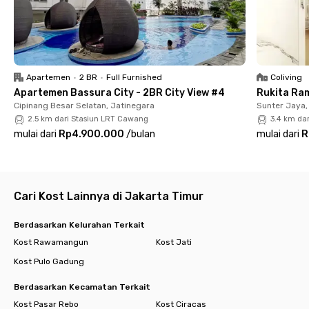
dengan kamar mandi dalam dan Wi-Fi. Beberapa kamar
dilengkapi AC dan kamu pun bisa request jasa pembersihan
kamar untuk menambah kenyamanan beristirahat.
Tersedia area komunal, dapur bersama, dan parkiran bagi kamu
yang membawa kendaraan pribadi ke kost coliving di Pulo
Apartemen
•
2 BR
•
Full Furnished
Coliving
Gadung ini. Tagihan bulanan sudah termasuk listrik yang akan
Apartemen Bassura City - 2BR City View #4
Rukita Ra
menghemat pengeluaranmu. Yuk, pindah ke Rukita!
Cipinang Besar Selatan, Jatinegara
Sunter Jaya,
Cari kost lain di Jakarta Timur.
2.5 km dari Stasiun LRT Cawang
3.4 km da
mulai dari
Rp4.900.000
/
bulan
mulai dari
R
Cari Kost Lainnya di Jakarta Timur
Berdasarkan Kelurahan Terkait
Kost Rawamangun
Kost Jati
Kost Pulo Gadung
Berdasarkan Kecamatan Terkait
Kost Pasar Rebo
Kost Ciracas