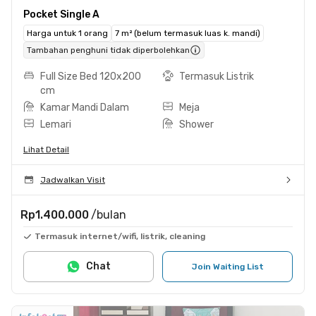
Pocket Single A
Harga untuk 1 orang
7 m² (belum termasuk luas k. mandi)
Tambahan penghuni tidak diperbolehkan
Full Size Bed 120x200
Termasuk Listrik
cm
Kamar Mandi Dalam
Meja
Lemari
Shower
Lihat Detail
Jadwalkan Visit
Rp1.400.000
/bulan
Termasuk internet/wifi, listrik, cleaning
Chat
Join Waiting List