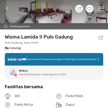
8 Agt 26 - Belum tahu
+
8
Ope
Foto
Fasilitas bersama
Lokasi
Kamar
Atura
Sedang penuh
Wisma Lamida II Pulo Gadung
Pulo Gadung, Kayu Putih
Coliving
Operasional & layanan penghuni ditangani pemilik properti
Widya
Pemilik/Pengelola
•
Sejak Agustus 2022
Fasilitas bersama
Wifi
Parkir Mobil
Parkir Motor
Dapur