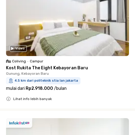
Video
Coliving
•
Campur
Kost Rukita The Eight Kebayoran Baru
Gunung, Kebayoran Baru
4.5 km dari politeknik stia lan jakarta
mulai dari
Rp2.918.000
/
bulan
Lihat info lebih banyak
Close