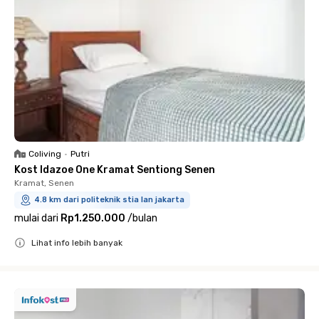
Coliving
•
Putri
Kost Idazoe One Kramat Sentiong Senen
Kramat, Senen
4.8 km dari politeknik stia lan jakarta
mulai dari
Rp1.250.000
/
bulan
Lihat info lebih banyak
Close