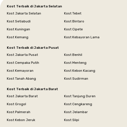
Kost Terbaik di Jakarta Selatan
Kost Jakarta Selatan
Kost Tebet
Kost Setiabudi
Kost Bintaro
Kost Kuningan
Kost Cipete
Kost Kemang
Kost Kebayoran Lama
Kost Terbaik di Jakarta Pusat
Kost Jakarta Pusat
Kost Benhil
Kost Cempaka Putih
Kost Menteng
Kost Kemayoran
Kost Kebon Kacang
Kost Tanah Abang
Kost Sudirman
Kost Terbaik di Jakarta Barat
Kost Jakarta Barat
Kost Tanjung Duren
Kost Grogol
Kost Cengkareng
Kost Palmerah
Kost Jelambar
Kost Kebon Jeruk
Kost Slipi