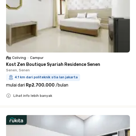
Coliving
•
Campur
Kost Zen Boutique Syariah Residence Senen
Senen, Senen
4.1 km dari politeknik stia lan jakarta
mulai dari
Rp2.700.000
/
bulan
Lihat info lebih banyak
Close