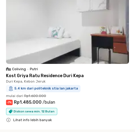
Coliving
•
Putri
Kost Griya Ratu Residence Duri Kepa
Duri Kepa, Kebon Jeruk
5.4 km dari politeknik stia lan jakarta
mulai dari
Rp1.600.000
Rp1.485.000
/
bulan
-
7
%
Diskon sewa min. 12 Bulan
Lihat info lebih banyak
Close