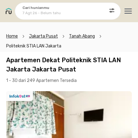
Cari hunianmu
7 Agt 26 - Belum tahu
Ope
Home
Jakarta Pusat
Tanah Abang
Politeknik STIA LAN Jakarta
Apartemen Dekat Politeknik STIA LAN
Jakarta Jakarta Pusat
1 - 30 dari 249 Apartemen
Tersedia