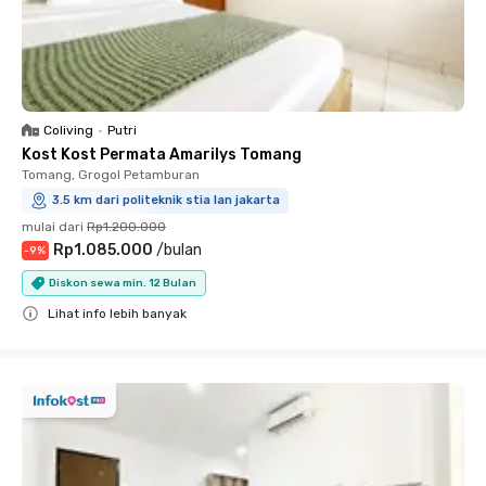
Coliving
•
Putri
Kost Kost Permata Amarilys Tomang
Tomang, Grogol Petamburan
3.5 km dari politeknik stia lan jakarta
mulai dari
Rp1.200.000
Rp1.085.000
/
bulan
-
9
%
Diskon sewa min. 12 Bulan
Lihat info lebih banyak
Close