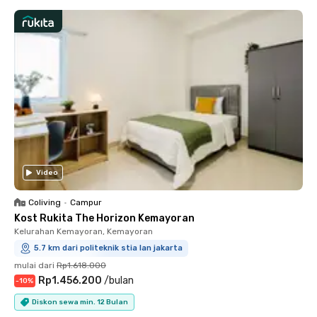
Video
Coliving
•
Campur
Kost Rukita The Horizon Kemayoran
Kelurahan Kemayoran, Kemayoran
5.7 km dari politeknik stia lan jakarta
mulai dari
Rp1.618.000
Rp1.456.200
/
bulan
-
10
%
Diskon sewa min. 12 Bulan