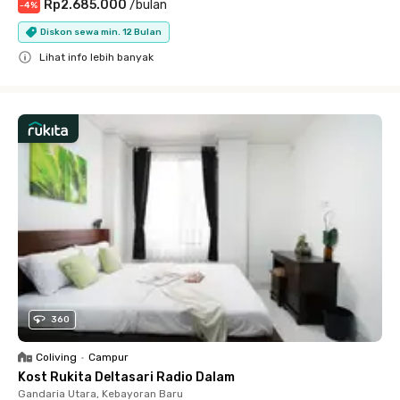
Rp2.685.000
/
bulan
-
4
%
Diskon sewa min. 12 Bulan
Lihat info lebih banyak
Close
360
Coliving
•
Campur
Kost Rukita Deltasari Radio Dalam
Gandaria Utara, Kebayoran Baru