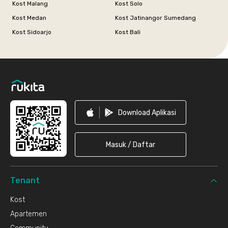
Kost Malang
Kost Solo
Kost Medan
Kost Jatinangor Sumedang
Kost Sidoarjo
Kost Bali
Footer
Download Aplikasi
Masuk / Daftar
Tenant
Kost
Apartemen