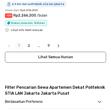
6.5 km dari politeknik stia lan jakarta
mulai dari
Rp2.518.000
Rp2.266.200
/
bulan
-
10
%
Diskon sewa min. 12 Bulan
Lihat info lebih banyak
Close
1
2
...
9
Lihat Semua Hunian
Filter Pencarian Sewa Apartemen Dekat Politeknik
STIA LAN Jakarta Jakarta Pusat
Berdasarkan Preferensi