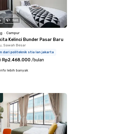
o
360
ng
•
Campur
kita Kelinci Bunder Pasar Baru
u, Sawah Besar
m dari politeknik stia lan jakarta
i
Rp2.468.000
/
bulan
info lebih banyak