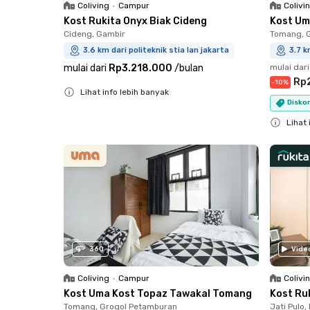
Coliving
•
Campur
Colivi
Kost Rukita Onyx Biak Cideng
Kost Um
Cideng, Gambir
Tomang, 
3.6 km dari politeknik stia lan jakarta
3.7 k
mulai dari
Rp3.218.000
/
bulan
mulai dari
Rp
-
10
%
Lihat info lebih banyak
Diskon
Close
Lihat 
Close
360
Vide
Coliving
•
Campur
Colivi
Kost Uma Kost Topaz Tawakal Tomang
Kost Ru
Tomang, Grogol Petamburan
Jati Pulo,