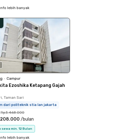
info lebih banyak
0
ng
•
Campur
kita Ezoshika Ketapang Gajah
i, Taman Sari
m dari politeknik stia lan jakarta
Rp3.468.000
.208.000
/
bulan
 sewa min. 12 Bulan
info lebih banyak