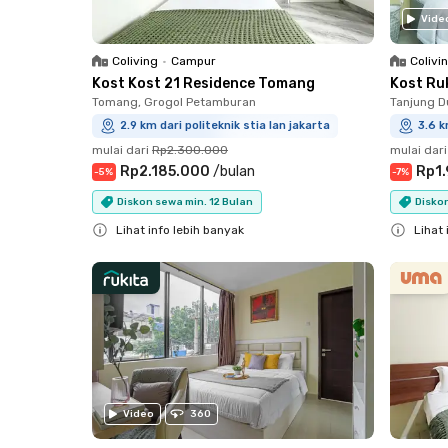
Vide
Coliving
•
Campur
Colivi
Kost Kost 21 Residence Tomang
Kost Ru
Tomang, Grogol Petamburan
Tanjung D
2.9 km dari politeknik stia lan jakarta
3.6 k
mulai dari
Rp2.300.000
mulai dari
Rp2.185.000
/
bulan
Rp1
-
5
%
-
7
%
Diskon sewa min. 12 Bulan
Disko
Lihat info lebih banyak
Lihat 
Close
Close
Video
360