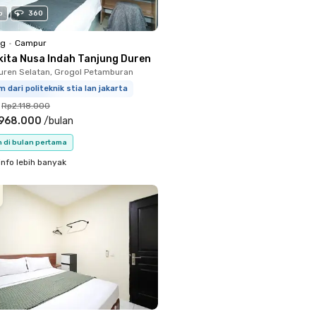
o
360
ng
•
Campur
kita Nusa Indah Tanjung Duren
uren Selatan, Grogol Petamburan
m dari politeknik stia lan jakarta
Rp2.118.000
.968.000
/
bulan
n di bulan pertama
info lebih banyak