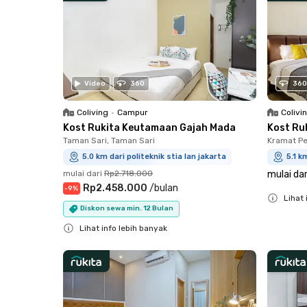
Video
360
360
Coliving
•
Campur
Colivi
Kost Rukita Keutamaan Gajah Mada
Kost Ru
Taman Sari, Taman Sari
Kramat Pe
5.0 km dari politeknik stia lan jakarta
5.1 k
mulai dari
Rp2.718.000
mulai dar
Rp2.458.000
/
bulan
-
9
%
Lihat 
Diskon sewa min. 12 Bulan
Close
Lihat info lebih banyak
Close