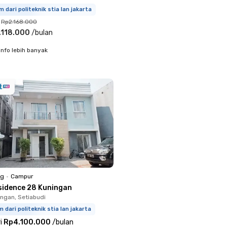
m dari politeknik stia lan jakarta
Rp2.168.000
.118.000
/
bulan
info lebih banyak
ng
•
Campur
sidence 28 Kuningan
ingan, Setiabudi
m dari politeknik stia lan jakarta
i
Rp4.100.000
/
bulan