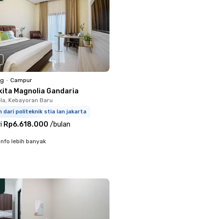
ng
•
Campur
kita Magnolia Gandaria
la, Kebayoran Baru
m dari politeknik stia lan jakarta
i
Rp6.618.000
/
bulan
info lebih banyak