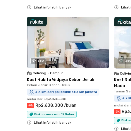
Lihat info lebih banyak
Lihat 
Close
Close
36
360
Coliving
•
Campur
Colivi
Kost Rukita Widjaya Kebon Jeruk
Kost Ru
Kebon Jeruk, Kebon Jeruk
Mada
Taman Sar
4.6 km dari politeknik stia lan jakarta
4.7 k
mulai dari
Rp2.868.000
Rp2.608.000
/
bulan
mulai dari
-
9
%
Rp3
-
7
%
Diskon sewa min. 12 Bulan
Diskon
Lihat info lebih banyak
Lihat 
Close