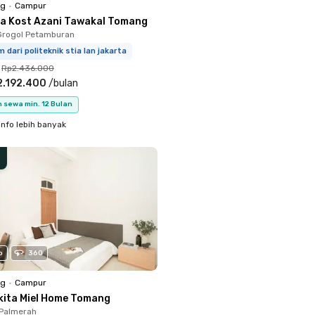
ng
•
Campur
a Kost Azani Tawakal Tomang
Grogol Petamburan
m dari politeknik stia lan jakarta
Rp2.436.000
2.192.400
/
bulan
 sewa min. 12 Bulan
info lebih banyak
o
360
ng
•
Campur
kita Miel Home Tomang
 Palmerah