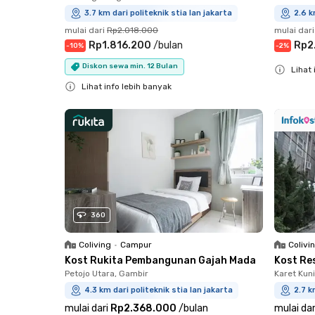
3.7 km dari politeknik stia lan jakarta
2.6 k
mulai dari
Rp2.018.000
mulai dari
Rp1.816.200
/
bulan
Rp2
-
10
%
-
2
%
Diskon sewa min. 12 Bulan
Lihat 
Lihat info lebih banyak
Close
Close
360
Coliving
•
Campur
Colivi
Kost Rukita Pembangunan Gajah Mada
Kost Re
Petojo Utara, Gambir
Karet Kun
4.3 km dari politeknik stia lan jakarta
2.7 k
mulai dari
Rp2.368.000
/
bulan
mulai dar