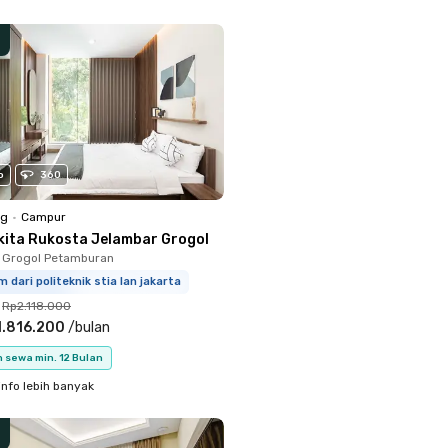
o
360
ng
•
Campur
kita Rukosta Jelambar Grogol
 Grogol Petamburan
m dari politeknik stia lan jakarta
Rp2.118.000
1.816.200
/
bulan
 sewa min. 12 Bulan
info lebih banyak