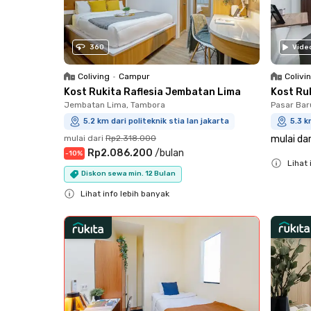
360
Vide
Coliving
•
Campur
Colivi
Kost Rukita Raflesia Jembatan Lima
Kost Ru
Jembatan Lima, Tambora
Pasar Bar
5.2 km dari politeknik stia lan jakarta
5.3 k
mulai dari
Rp2.318.000
mulai dar
Rp2.086.200
/
bulan
-
10
%
Lihat 
Diskon sewa min. 12 Bulan
Close
Lihat info lebih banyak
Close