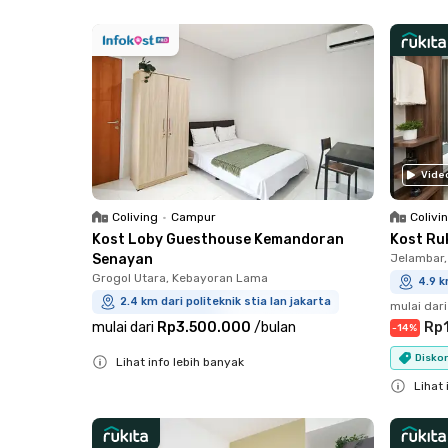
Close
Vide
Coliving
•
Campur
Colivi
Kost Loby Guesthouse Kemandoran
Kost Ru
Senayan
Jelambar,
Grogol Utara, Kebayoran Lama
4.9 k
2.4 km dari politeknik stia lan jakarta
mulai dari
mulai dari
Rp3.500.000
/
bulan
Rp
-
14
%
Diskon
Lihat info lebih banyak
Close
Lihat 
Close