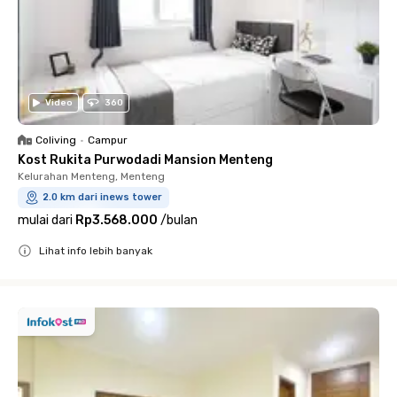
Video
360
Coliving
•
Campur
Kost Rukita Purwodadi Mansion Menteng
Kelurahan Menteng, Menteng
2.0 km dari inews tower
mulai dari
Rp3.568.000
/
bulan
Lihat info lebih banyak
Close