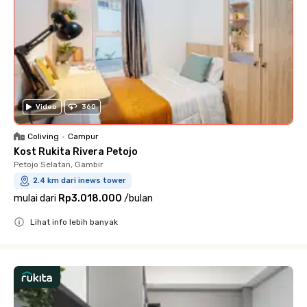
Video
360
Coliving
•
Campur
Kost Rukita Rivera Petojo
Petojo Selatan, Gambir
2.4 km dari inews tower
mulai dari
Rp3.018.000
/
bulan
Lihat info lebih banyak
Close