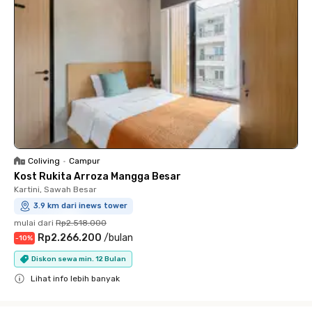
Coliving
•
Campur
Kost Rukita Arroza Mangga Besar
Kartini, Sawah Besar
3.9 km dari inews tower
mulai dari
Rp2.518.000
Rp2.266.200
/
bulan
-
10
%
Diskon sewa min. 12 Bulan
Lihat info lebih banyak
Close