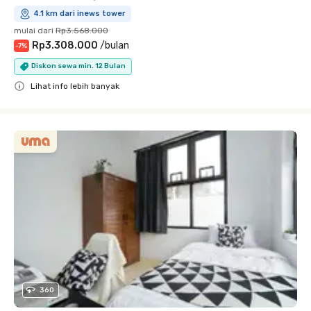
4.1 km dari inews tower
mulai dari
Rp3.568.000
Rp3.308.000
/
bulan
-
7
%
Diskon sewa min. 12 Bulan
Lihat info lebih banyak
Close
360