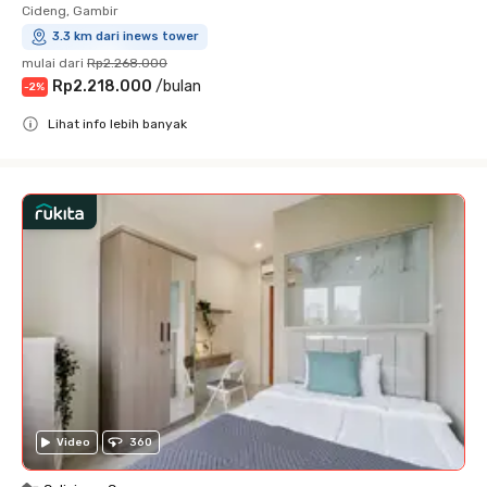
Cideng, Gambir
3.3 km dari inews tower
mulai dari
Rp2.268.000
Rp2.218.000
/
bulan
-
2
%
Lihat info lebih banyak
Close
Video
360