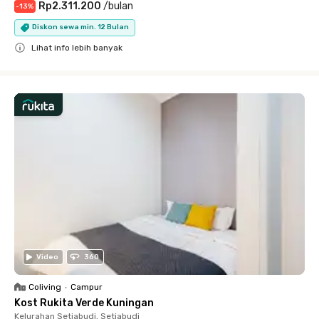
Rp2.311.200
/
bulan
-
13
%
Diskon sewa min. 12 Bulan
Lihat info lebih banyak
Close
Video
360
Coliving
•
Campur
Kost Rukita Verde Kuningan
Kelurahan Setiabudi, Setiabudi