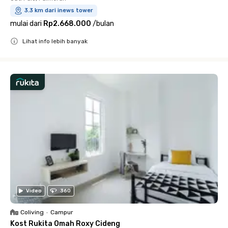
3.3 km dari inews tower
mulai dari
Rp2.668.000
/
bulan
Lihat info lebih banyak
Close
Video
360
Coliving
•
Campur
Kost Rukita Omah Roxy Cideng