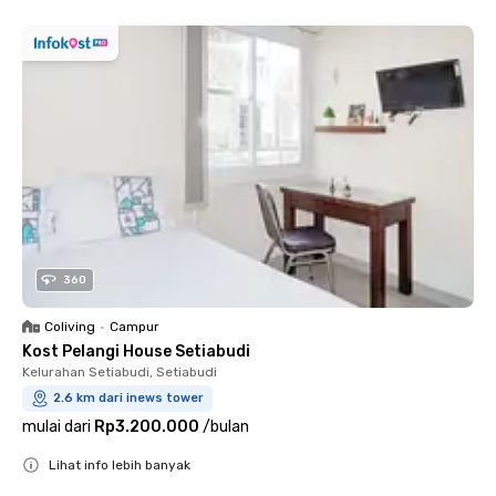
360
Coliving
•
Campur
Kost Pelangi House Setiabudi
Kelurahan Setiabudi, Setiabudi
2.6 km dari inews tower
mulai dari
Rp3.200.000
/
bulan
Lihat info lebih banyak
Close