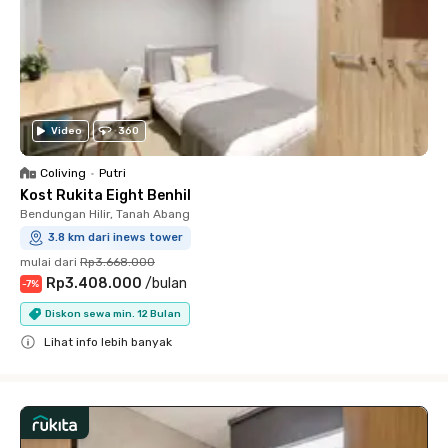
Video
360
Coliving
•
Putri
Kost Rukita Eight Benhil
Bendungan Hilir, Tanah Abang
3.8 km dari inews tower
mulai dari
Rp3.668.000
Rp3.408.000
/
bulan
-
7
%
Diskon sewa min. 12 Bulan
Lihat info lebih banyak
Close