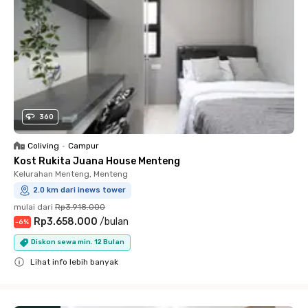
360
Coliving
•
Campur
Kost Rukita Juana House Menteng
Kelurahan Menteng, Menteng
2.0 km dari inews tower
mulai dari
Rp3.918.000
Rp3.658.000
/
bulan
-
6
%
Diskon sewa min. 12 Bulan
Lihat info lebih banyak
Close