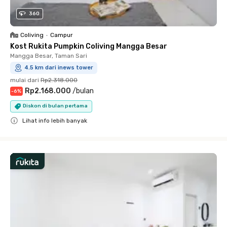
360
Coliving
•
Campur
Kost Rukita Pumpkin Coliving Mangga Besar
Mangga Besar, Taman Sari
4.5 km dari inews tower
mulai dari
Rp2.318.000
Rp2.168.000
/
bulan
-
6
%
Diskon di bulan pertama
Lihat info lebih banyak
Close