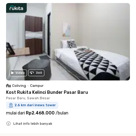
Video
360
Coliving
•
Campur
Kost Rukita Kelinci Bunder Pasar Baru
Pasar Baru, Sawah Besar
2.6 km dari inews tower
mulai dari
Rp2.468.000
/
bulan
Lihat info lebih banyak
Close