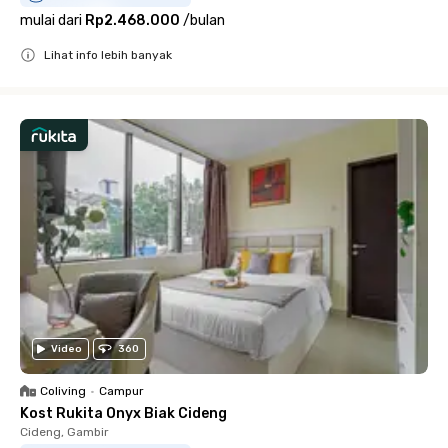
mulai dari
Rp2.468.000
/
bulan
Lihat info lebih banyak
Close
Video
360
Coliving
•
Campur
Kost Rukita Onyx Biak Cideng
Cideng, Gambir