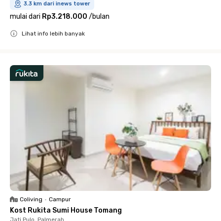
3.3 km dari inews tower
mulai dari
Rp3.218.000
/
bulan
Lihat info lebih banyak
Close
Coliving
•
Campur
Kost Rukita Sumi House Tomang
Jati Pulo, Palmerah