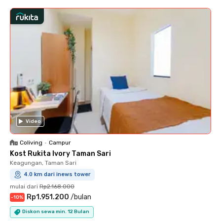
Video
Coliving
•
Campur
Kost Rukita Ivory Taman Sari
Keagungan, Taman Sari
4.0 km dari inews tower
mulai dari
Rp2.168.000
Rp1.951.200
/
bulan
-
10
%
Diskon sewa min. 12 Bulan