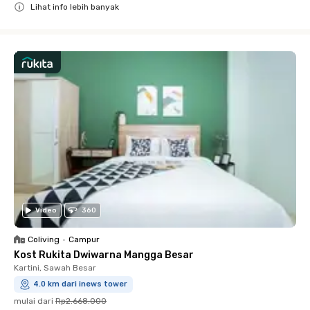
Lihat info lebih banyak
Close
Video
360
Coliving
•
Campur
Kost Rukita Dwiwarna Mangga Besar
Kartini, Sawah Besar
4.0 km dari inews tower
mulai dari
Rp2.668.000