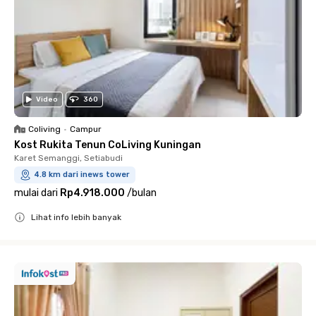
Video
360
Coliving
•
Campur
Kost Rukita Tenun CoLiving Kuningan
Karet Semanggi, Setiabudi
4.8 km dari inews tower
mulai dari
Rp4.918.000
/
bulan
Lihat info lebih banyak
Close