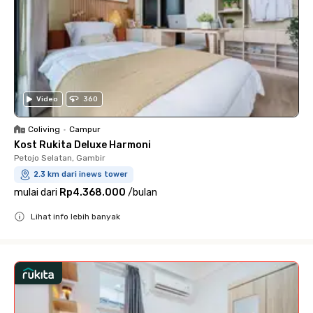
Video
360
Coliving
•
Campur
Kost Rukita Deluxe Harmoni
Petojo Selatan, Gambir
2.3 km dari inews tower
mulai dari
Rp4.368.000
/
bulan
Lihat info lebih banyak
Close