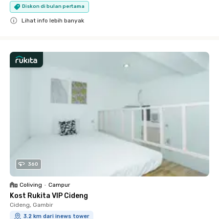
Diskon di bulan pertama
Lihat info lebih banyak
Close
360
Coliving
•
Campur
Kost Rukita VIP Cideng
Cideng, Gambir
3.2 km dari inews tower