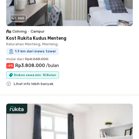
360
Coliving
•
Campur
Kost Rukita Kudus Menteng
Kelurahan Menteng, Menteng
1.9 km dari inews tower
mulai dari
Rp4.068.000
Rp3.808.000
/
bulan
-
6
%
Diskon sewa min. 12 Bulan
Lihat info lebih banyak
Close