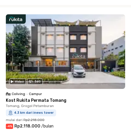
Close
Video
360
Coliving
•
Campur
Kost Rukita Permata Tomang
Tomang, Grogol Petamburan
4.3 km dari inews tower
mulai dari
Rp2.218.000
Rp2.118.000
/
bulan
-
4
%