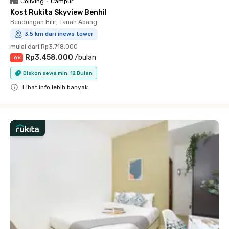
Coliving
•
Campur
Kost Rukita Skyview Benhil
Bendungan Hilir, Tanah Abang
3.5 km dari inews tower
mulai dari
Rp3.718.000
Rp3.458.000
/
bulan
-
6
%
Diskon sewa min. 12 Bulan
Lihat info lebih banyak
Close