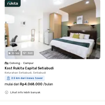
Video
360
Coliving
•
Campur
Kost Rukita Capital Setiabudi
Kelurahan Setiabudi, Setiabudi
2.5 km dari inews tower
mulai dari
Rp4.068.000
/
bulan
Lihat info lebih banyak
Close