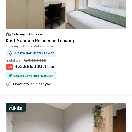
Coliving
•
Campur
Kost Mandala Residence Tomang
Tomang, Grogol Petamburan
3.7 km dari inews tower
mulai dari
Rp3.000.000
Rp2.885.000
/
bulan
-
3
%
Diskon sewa min. 12 Bulan
Lihat info lebih banyak
Close