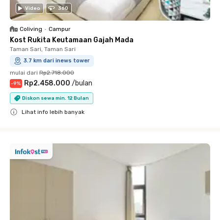
Video
360
Coliving
•
Campur
Kost Rukita Keutamaan Gajah Mada
Taman Sari, Taman Sari
3.7 km dari inews tower
mulai dari
Rp2.718.000
Rp2.458.000
/
bulan
-
9
%
Diskon sewa min. 12 Bulan
Lihat info lebih banyak
Close