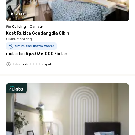
Video
Coliving
•
Campur
Kost Rukita Gondangdia Cikini
Cikini, Menteng
491 m dari inews tower
mulai dari
Rp5.036.000
/
bulan
Lihat info lebih banyak
Close