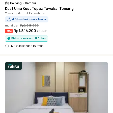
Coliving
•
Campur
Kost Uma Kost Topaz Tawakal Tomang
Tomang, Grogol Petamburan
4.5 km dari inews tower
mulai dari
Rp2.018.000
Rp1.816.200
/
bulan
-
10
%
Diskon sewa min. 12 Bulan
Lihat info lebih banyak
Close