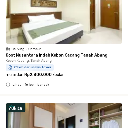
Coliving
•
Campur
Kost Nusantara Indah Kebon Kacang Tanah Abang
Kebon Kacang, Tanah Abang
2.1 km dari inews tower
mulai dari
Rp2.800.000
/
bulan
Lihat info lebih banyak
Close