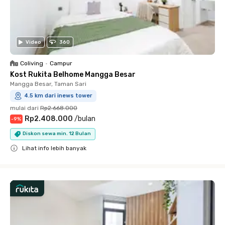
Video
360
Coliving
•
Campur
Kost Rukita Belhome Mangga Besar
Mangga Besar, Taman Sari
4.5 km dari inews tower
mulai dari
Rp2.668.000
Rp2.408.000
/
bulan
-
9
%
Diskon sewa min. 12 Bulan
Lihat info lebih banyak
Close