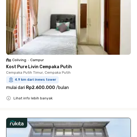
Coliving
•
Campur
Kost Pure Livin Cempaka Putih
Cempaka Putih Timur, Cempaka Putih
4.9 km dari inews tower
mulai dari
Rp2.600.000
/
bulan
Lihat info lebih banyak
Close