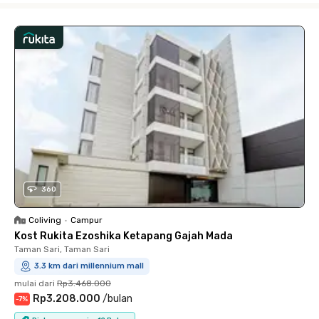
360
Coliving
•
Campur
Kost Rukita Ezoshika Ketapang Gajah Mada
Taman Sari, Taman Sari
3.3 km dari millennium mall
mulai dari
Rp3.468.000
Rp3.208.000
/
bulan
-
7
%