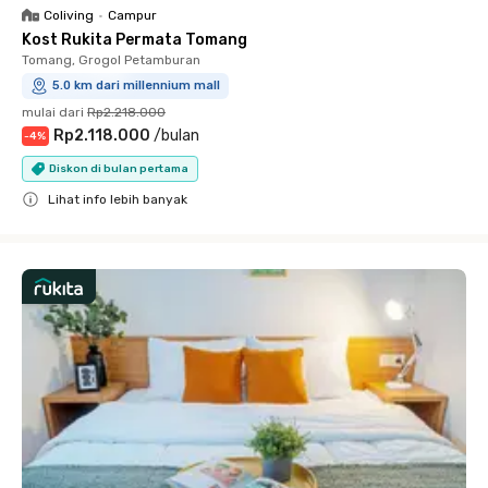
Coliving
•
Campur
Kost Rukita Permata Tomang
Tomang, Grogol Petamburan
5.0 km dari millennium mall
mulai dari
Rp2.218.000
Rp2.118.000
/
bulan
-
4
%
Diskon di bulan pertama
Lihat info lebih banyak
Close