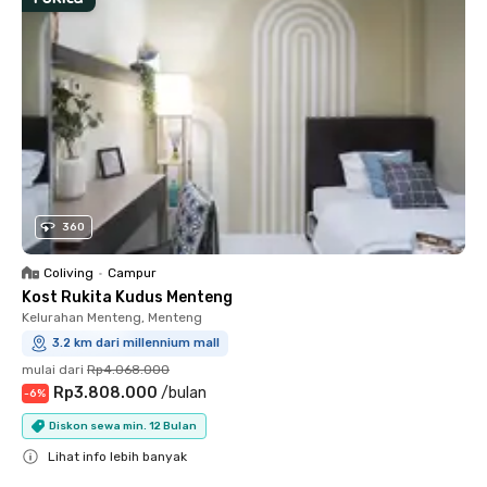
360
Coliving
•
Campur
Kost Rukita Kudus Menteng
Kelurahan Menteng, Menteng
3.2 km dari millennium mall
mulai dari
Rp4.068.000
Rp3.808.000
/
bulan
-
6
%
Diskon sewa min. 12 Bulan
Lihat info lebih banyak
Close