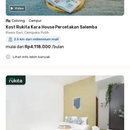
Video
Coliving
•
Campur
Kost Rukita Kara House Percetakan Salemba
Rawa Sari, Cempaka Putih
2.5 km dari millennium mall
mulai dari
Rp4.118.000
/
bulan
Lihat info lebih banyak
Close