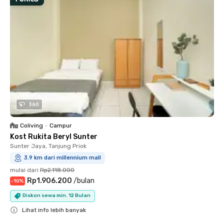
360
Coliving
•
Campur
Kost Rukita Beryl Sunter
Sunter Jaya, Tanjung Priok
3.9 km dari millennium mall
mulai dari
Rp2.118.000
Rp1.906.200
/
bulan
-
10
%
Diskon sewa min. 12 Bulan
Lihat info lebih banyak
Close