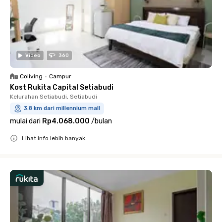
Video
360
Coliving
•
Campur
Kost Rukita Capital Setiabudi
Kelurahan Setiabudi, Setiabudi
3.8 km dari millennium mall
mulai dari
Rp4.068.000
/
bulan
Lihat info lebih banyak
Close