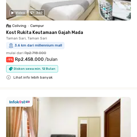
Video
360
Coliving
•
Campur
Kost Rukita Keutamaan Gajah Mada
Taman Sari, Taman Sari
3.6 km dari millennium mall
mulai dari
Rp2.718.000
Rp2.458.000
/
bulan
-
9
%
Diskon sewa min. 12 Bulan
Lihat info lebih banyak
Close