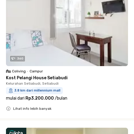
360
Coliving
•
Campur
Kost Pelangi House Setiabudi
Kelurahan Setiabudi, Setiabudi
3.8 km dari millennium mall
mulai dari
Rp3.200.000
/
bulan
Lihat info lebih banyak
Close