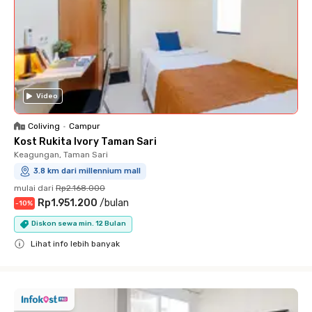
Video
Coliving
•
Campur
Kost Rukita Ivory Taman Sari
Keagungan, Taman Sari
3.8 km dari millennium mall
mulai dari
Rp2.168.000
Rp1.951.200
/
bulan
-
10
%
Diskon sewa min. 12 Bulan
Lihat info lebih banyak
Close