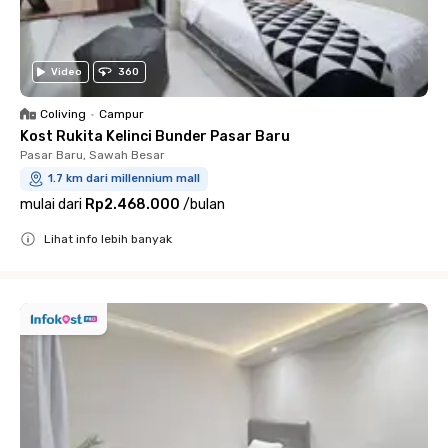
Video
360
Coliving
•
Campur
Kost Rukita Kelinci Bunder Pasar Baru
Pasar Baru, Sawah Besar
1.7 km dari millennium mall
mulai dari
Rp2.468.000
/
bulan
Lihat info lebih banyak
Close