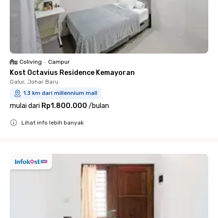
Coliving
•
Campur
Kost Octavius Residence Kemayoran
Galur, Johar Baru
1.3 km dari millennium mall
mulai dari
Rp1.800.000
/
bulan
Lihat info lebih banyak
Close