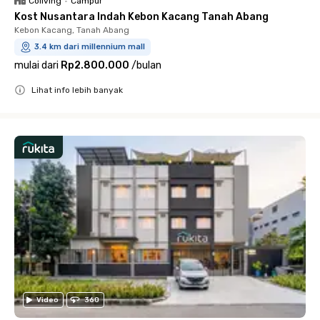
Coliving
•
Campur
Kost Nusantara Indah Kebon Kacang Tanah Abang
Kebon Kacang, Tanah Abang
3.4 km dari millennium mall
mulai dari
Rp2.800.000
/
bulan
Lihat info lebih banyak
Close
Video
360