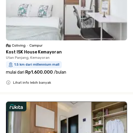
Coliving
•
Campur
Kost ISK House Kemayoran
Utan Panjang, Kemayoran
1.5 km dari millennium mall
mulai dari
Rp1.600.000
/
bulan
Lihat info lebih banyak
Close