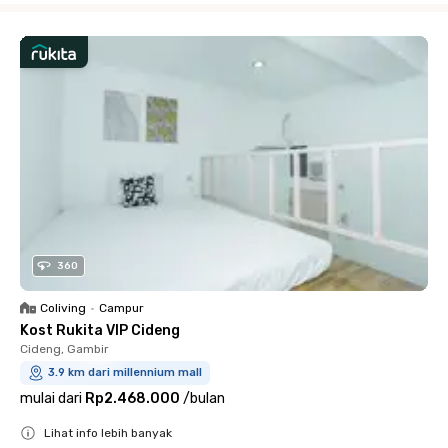
360
Coliving
•
Campur
Kost Rukita VIP Cideng
Cideng, Gambir
3.9 km dari millennium mall
mulai dari
Rp2.468.000
/
bulan
Lihat info lebih banyak