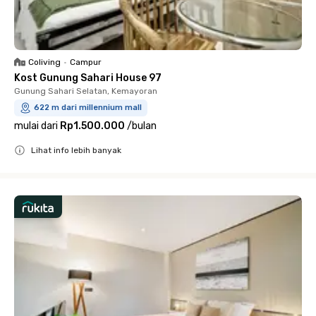
Coliving
•
Campur
Kost Gunung Sahari House 97
Gunung Sahari Selatan, Kemayoran
622 m dari millennium mall
mulai dari
Rp1.500.000
/
bulan
Lihat info lebih banyak
Close