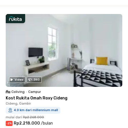
Close
Video
360
Coliving
•
Campur
Kost Rukita Omah Roxy Cideng
Cideng, Gambir
4.0 km dari millennium mall
mulai dari
Rp2.268.000
Rp2.218.000
/
bulan
-
2
%