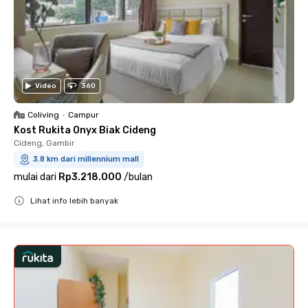
Video
360
Coliving
•
Campur
Kost Rukita Onyx Biak Cideng
Cideng, Gambir
3.8 km dari millennium mall
mulai dari
Rp3.218.000
/
bulan
Lihat info lebih banyak
Close