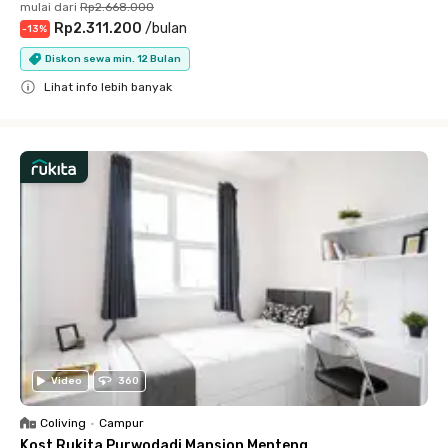
mulai dari
Rp2.668.000
Rp2.311.200
/
bulan
-
13
%
Diskon sewa min. 12 Bulan
Lihat info lebih banyak
Close
Video
360
Coliving
•
Campur
Kost Rukita Purwodadi Mansion Menteng