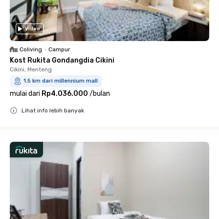
Video
Coliving
•
Campur
Kost Rukita Gondangdia Cikini
Cikini, Menteng
1.5 km dari millennium mall
mulai dari
Rp4.036.000
/
bulan
Lihat info lebih banyak
Close