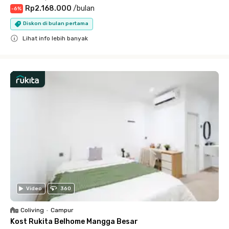
Rp2.168.000
/
bulan
-
6
%
Diskon di bulan pertama
Lihat info lebih banyak
Close
Video
360
Coliving
•
Campur
Kost Rukita Belhome Mangga Besar