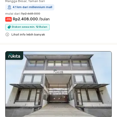
Mangga Besar, Taman Sari
4.1 km dari millennium mall
mulai dari
Rp2.668.000
Rp2.408.000
/
bulan
-
9
%
Diskon sewa min. 12 Bulan
Lihat info lebih banyak
Close