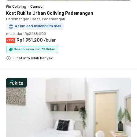
Coliving
•
Campur
Kost Rukita Urban Coliving Pademangan
Pademangan Barat, Pademangan
4.1 km dari millennium mall
mulai dari
Rp2.168.000
Rp1.951.200
/
bulan
-
10
%
Diskon sewa min. 12 Bulan
Lihat info lebih banyak
Close