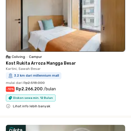
Coliving
•
Campur
Kost Rukita Arroza Mangga Besar
Kartini, Sawah Besar
3.2 km dari millennium mall
mulai dari
Rp2.518.000
Rp2.266.200
/
bulan
-
10
%
Diskon sewa min. 12 Bulan
Lihat info lebih banyak
Close