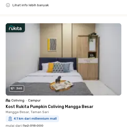
Lihat info lebih banyak
Close
360
Coliving
•
Campur
Kost Rukita Pumpkin Coliving Mangga Besar
Mangga Besar, Taman Sari
4.1 km dari millennium mall
mulai dari
Rp2.318.000