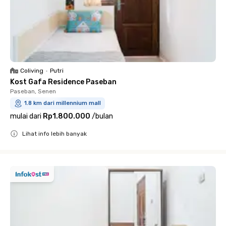
Coliving
•
Putri
Kost Gafa Residence Paseban
Paseban, Senen
1.8 km dari millennium mall
mulai dari
Rp1.800.000
/
bulan
Lihat info lebih banyak
Close