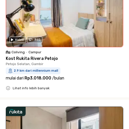
Video
360
Coliving
•
Campur
Kost Rukita Rivera Petojo
Petojo Selatan, Gambir
2.9 km dari millennium mall
mulai dari
Rp3.018.000
/
bulan
Lihat info lebih banyak
Close