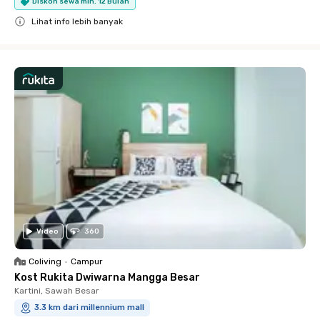
Diskon sewa min. 12 Bulan
Lihat info lebih banyak
Close
Video
360
Coliving
•
Campur
Kost Rukita Dwiwarna Mangga Besar
Kartini, Sawah Besar
3.3 km dari millennium mall