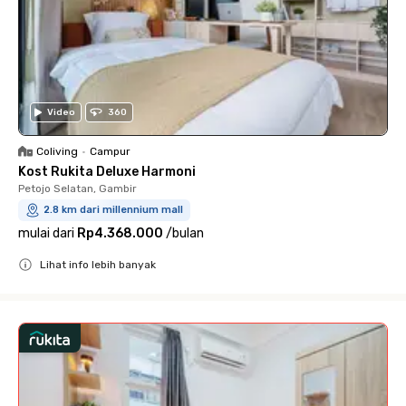
Video
360
Coliving
•
Campur
Kost Rukita Deluxe Harmoni
Petojo Selatan, Gambir
2.8 km dari millennium mall
mulai dari
Rp4.368.000
/
bulan
Lihat info lebih banyak
Close