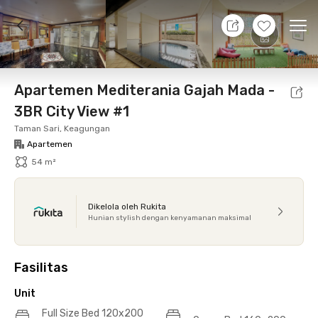
10 Agt 26 - Belum tahu
+
31
Ope
Foto
Fasilitas bersama
Lokasi
Aturan Tambahan
Apartemen Mediterania Gajah Mada -
3BR City View #1
Taman Sari, Keagungan
Apartemen
54 m²
Dikelola oleh Rukita
Hunian stylish dengan kenyamanan maksimal
Fasilitas
Unit
Full Size Bed 120x200