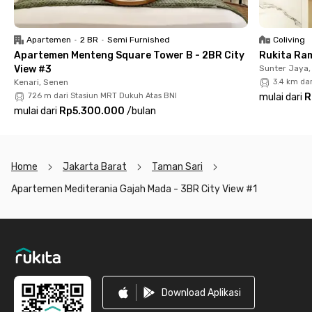
cocok juga dihuni oleh pasutri dan keluarga muda dengan
fasilitas gedung termasuk lift, lobi, playground, gym, dan kolam
renang. Keamanan terjamin karena gedung menggunakan
Apartemen
•
2 BR
•
Semi Furnished
Coliving
access card dengan staf keamanan 24 jam. Booking sekarang
Apartemen Menteng Square Tower B - 2BR City
Rukita Ra
sebelum kehabisan!
View #3
Sunter Jaya,
Kenari, Senen
3.4 km da
726 m dari Stasiun MRT Dukuh Atas BNI
mulai dari
R
mulai dari
Rp5.300.000
/
bulan
Home
Jakarta Barat
Taman Sari
Apartemen Mediterania Gajah Mada - 3BR City View #1
Footer
Download Aplikasi