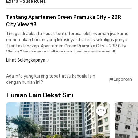
Extra House Rules
Tentang Apartemen Green Pramuka City - 2BR
City View #3
Tinggal di Jakarta Pusat tentu terasa lebih nyaman jika kamu
menemukan hunian yang lokasinya strategis sekaligus punya
fasilitas lengkap. Apartemen Green Pramuka City – 2BR City
View #3 hadir sebagai pilihan untuk sewa apartemen di
Cempaka Putih yang cocok untuk kamu yang menginginkan
Lihat Selengkapnya
kehidupan praktis di tengah kota.
Ada info yang kurang tepat atau kendala lain
Lokasinya sangat menguntungkan, terutama bagi kamu yang
Laporkan
dengan hunian ini?
bekerja di area Rawamangun, Salemba, Thamrin, hingga Kelapa
Gading. Dari apartemen ini, perjalanan ke kantor bisa ditempuh
Hunian Lain Dekat Sini
kurang dari 15 menit berkendara, sehingga waktumu jadi lebih
efisien dan tidak habis di jalan.
Mobilitas juga semakin mudah berkat akses transportasi umum
yang lengkap. Halte TransJakarta Kayu Putih Rawasari dapat
dijangkau hanya dengan berjalan kaki sekitar 2 menit,
sementara Stasiun Kramat bisa dicapai dalam waktu sekitar 8