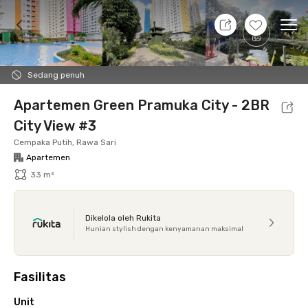
9 Agt 26 - Belum tahu
+
15
Ope
Foto
Fasilitas bersama
Lokasi
Aturan Tambahan
Sedang penuh
Apartemen Green Pramuka City - 2BR
City View #3
Cempaka Putih, Rawa Sari
Apartemen
33 m²
Dikelola oleh Rukita
Hunian stylish dengan kenyamanan maksimal
Fasilitas
Unit