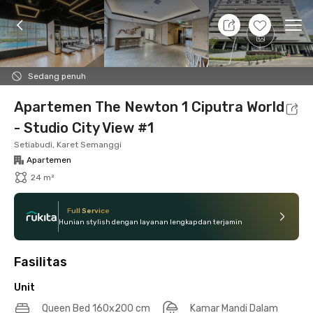
8 Agt 26 - Belum tahu
+
15
Ope
Foto
Fasilitas bersama
Lokasi
Aturan Tambahan
Sedang penuh
Apartemen The Newton 1 Ciputra World
- Studio City View #1
Setiabudi, Karet Semanggi
Apartemen
24 m²
Full Service
Hunian stylish dengan layanan lengkap dan terjamin
Fasilitas
Unit
Queen Bed 160x200 cm
Kamar Mandi Dalam