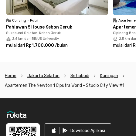
professionals or students who want style, location, and
convenience all in one.
Coliving
•
Putri
Aparteme
Pahlawan 5 House Kebon Jeruk
Apartemen 
Sukabumi Selatan, Kebon Jeruk
Cipinang Bes
2.6 km dari BINUS University
2.5 km da
mulai dari
Rp1.700.000
/
bulan
mulai dari
R
Home
Jakarta Selatan
Setiabudi
Kuningan
Apartemen The Newton 1 Ciputra World - Studio City View #1
Footer
Download Aplikasi