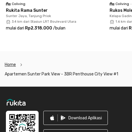
Coliving
Coliving
•
Rukita Rama Sunter
Rukos Mole
Sunter Jaya, Tanjung Priok
Kelapa Gadin
3.4 km dari Stasiun LRT Boulevard Utara
1.6 km dar
mulai dari
Rp2.318.000
/
bulan
mulai dari
R
Home
Apartemen Sunter Park View - 3BR Penthouse City View #1
Footer
Download Aplikasi