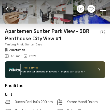
8 Agt 26 - Belum tahu
+
22
Ope
Foto
Fasilitas bersama
Lokasi
Aturan Tambahan
Apartemen Sunter Park View - 3BR
Penthouse City View #1
Tanjung Priok, Sunter Jaya
Apartemen
•
170 m²
Lt 29
Full Service
Hunian stylish dengan layanan lengkap dan terjamin
Fasilitas
Unit
Queen Bed 160x200 cm
Kamar Mandi Dalam