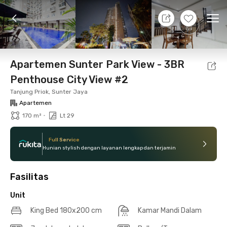
8 Agt 26 - Belum tahu
+
26
Ope
Foto
Fasilitas bersama
Lokasi
Aturan Tambahan
Apartemen Sunter Park View - 3BR
Penthouse City View #2
Tanjung Priok, Sunter Jaya
Apartemen
•
170 m²
Lt 29
Full Service
Hunian stylish dengan layanan lengkap dan terjamin
Fasilitas
Unit
King Bed 180x200 cm
Kamar Mandi Dalam