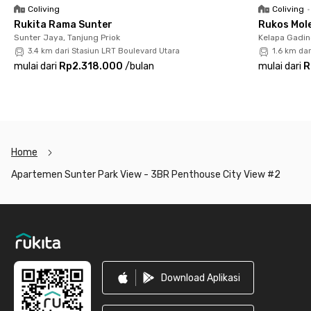
Coliving
Coliving
•
Rukita Rama Sunter
Rukos Mole
Sunter Jaya, Tanjung Priok
Kelapa Gadin
3.4 km dari Stasiun LRT Boulevard Utara
1.6 km dar
mulai dari
Rp2.318.000
/
bulan
mulai dari
R
Home
Apartemen Sunter Park View - 3BR Penthouse City View #2
Footer
Download Aplikasi