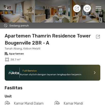
10 Agt 26 - Belum tahu
+
12
Ope
Foto
Fasilitas bersama
Lokasi
Aturan Tambahan
Sedang penuh
Apartemen Thamrin Residence Tower
Bougenville 2BR - A
Tanah Abang, Kebon Melati
Apartemen
38.7 m²
Full Service
Hunian stylish dengan layanan lengkap dan terjamin
Fasilitas
Unit
Kamar Mandi Dalam
Kamar Mandi