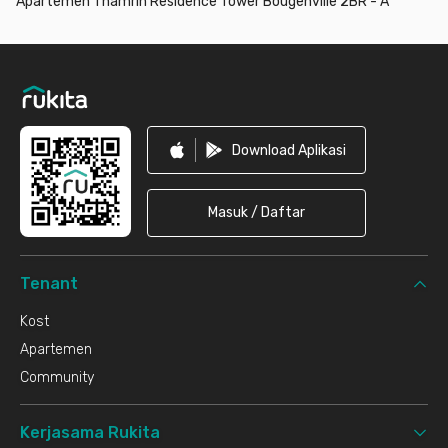
Apartemen Thamrin Residence Tower Bougenville 2BR - A
Footer
Download Aplikasi
Masuk / Daftar
Tenant
Kost
Apartemen
Community
Kerjasama Rukita