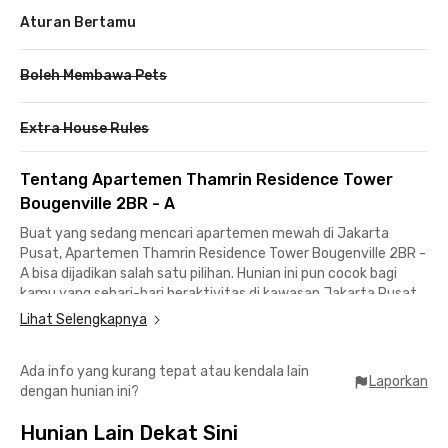
Aturan Bertamu
Boleh Membawa Pets
Extra House Rules
Tentang Apartemen Thamrin Residence Tower
Bougenville 2BR - A
Buat yang sedang mencari apartemen mewah di Jakarta
Pusat, Apartemen Thamrin Residence Tower Bougenville 2BR -
A bisa dijadikan salah satu pilihan. Hunian ini pun cocok bagi
kamu yang sehari-hari beraktivitas di kawasan Jakarta Pusat,
khususnya di sepanjang jalan Sudirman-Thamrin.
Lihat Selengkapnya
Berada di lokasi strategis, berbagai macam kebutuhan bisa
Ada info yang kurang tepat atau kendala lain
dengan mudah kamu dapatkan. Mulai dari pusat perbelanjaan
Laporkan
dengan hunian ini?
seperti Grand Indonesia dan Plaza Indonesia, hingga akses
transportasi umum dari Stasiun BNI City, Halte TransJakarta
Hunian Lain Dekat Sini
Bundaran HI, hingga Stasiun MRT Dukuh Atas sangat mudah