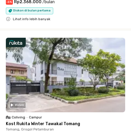
Rp2.368.000
/
bulan
-
5
%
Diskon di bulan pertama
Lihat info lebih banyak
Close
Video
Coliving
•
Campur
Kost Rukita Winter Tawakal Tomang
Tomang, Grogol Petamburan