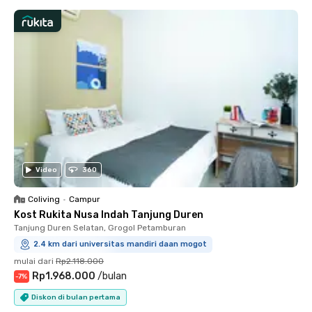
Video
360
Coliving
•
Campur
Kost Rukita Nusa Indah Tanjung Duren
Tanjung Duren Selatan, Grogol Petamburan
2.4 km dari universitas mandiri daan mogot
mulai dari
Rp2.118.000
Rp1.968.000
/
bulan
-
7
%
Diskon di bulan pertama