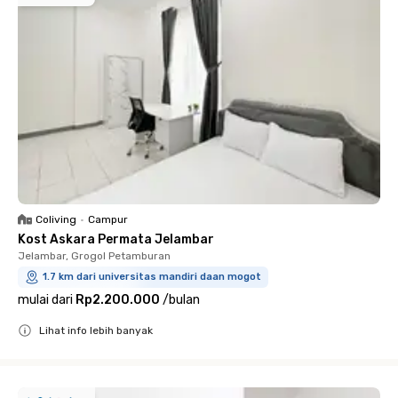
Coliving
•
Campur
Kost Askara Permata Jelambar
Jelambar, Grogol Petamburan
1.7 km dari universitas mandiri daan mogot
mulai dari
Rp2.200.000
/
bulan
Lihat info lebih banyak
Close