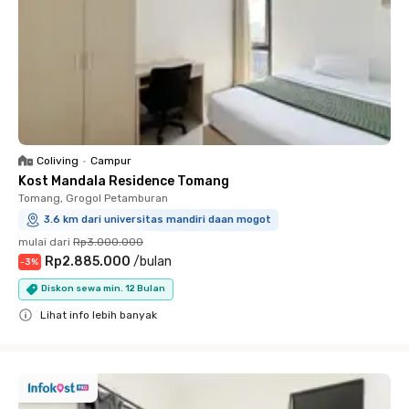
Coliving
•
Campur
Kost Mandala Residence Tomang
Tomang, Grogol Petamburan
3.6 km dari universitas mandiri daan mogot
mulai dari
Rp3.000.000
Rp2.885.000
/
bulan
-
3
%
Diskon sewa min. 12 Bulan
Lihat info lebih banyak
Close