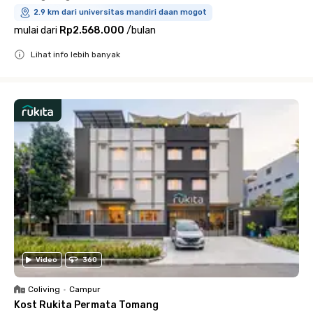
2.9 km dari universitas mandiri daan mogot
mulai dari
Rp2.568.000
/
bulan
Lihat info lebih banyak
Close
Video
360
Coliving
•
Campur
Kost Rukita Permata Tomang