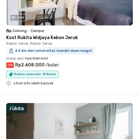
360
Coliving
•
Campur
Kost Rukita Widjaya Kebon Jeruk
Kebon Jeruk, Kebon Jeruk
4.5 km dari universitas mandiri daan mogot
mulai dari
Rp2.868.000
Rp2.608.000
/
bulan
-
9
%
Diskon sewa min. 12 Bulan
Lihat info lebih banyak
Close