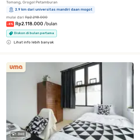
Tomang, Grogol Petamburan
2.9 km dari universitas mandiri daan mogot
mulai dari
Rp2.218.000
Rp2.118.000
/
bulan
-
4
%
Diskon di bulan pertama
Lihat info lebih banyak
Close
360