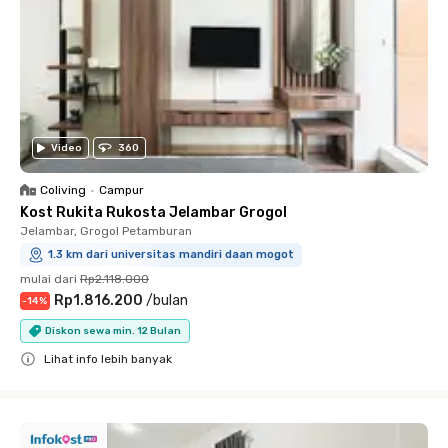
Video
360
Coliving
•
Campur
Kost Rukita Rukosta Jelambar Grogol
Jelambar, Grogol Petamburan
1.3 km dari universitas mandiri daan mogot
mulai dari
Rp2.118.000
Rp1.816.200
/
bulan
-
14
%
Diskon sewa min. 12 Bulan
Lihat info lebih banyak
Close