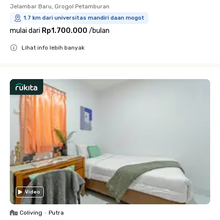
Jelambar Baru, Grogol Petamburan
1.7 km dari universitas mandiri daan mogot
mulai dari
Rp1.700.000
/
bulan
Lihat info lebih banyak
Close
Video
Coliving
•
Putra