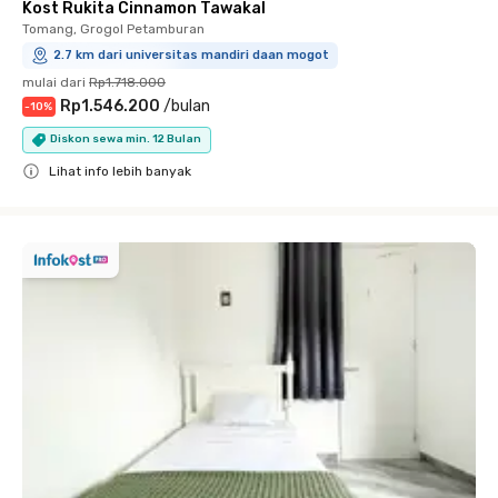
Kost Rukita Cinnamon Tawakal
Tomang, Grogol Petamburan
2.7 km dari universitas mandiri daan mogot
mulai dari
Rp1.718.000
Rp1.546.200
/
bulan
-
10
%
Diskon sewa min. 12 Bulan
Lihat info lebih banyak
Close