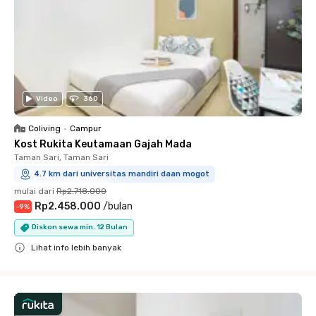
Video
360
Coliving
•
Campur
Kost Rukita Keutamaan Gajah Mada
Taman Sari, Taman Sari
4.7 km dari universitas mandiri daan mogot
mulai dari
Rp2.718.000
Rp2.458.000
/
bulan
-
9
%
Diskon sewa min. 12 Bulan
Lihat info lebih banyak
Close