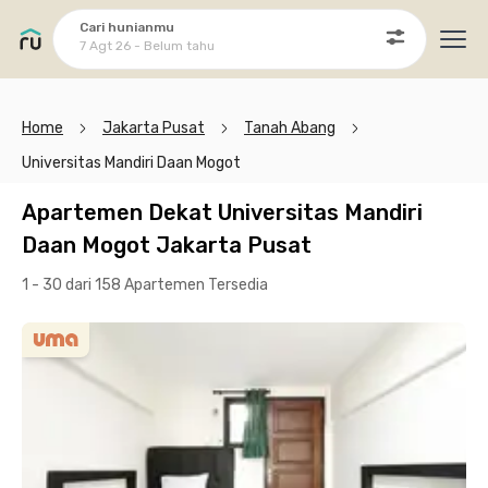
Cari hunianmu
7 Agt 26 - Belum tahu
Ope
Home
Jakarta Pusat
Tanah Abang
Universitas Mandiri Daan Mogot
Apartemen Dekat Universitas Mandiri
Daan Mogot Jakarta Pusat
1 - 30 dari 158 Apartemen
Tersedia