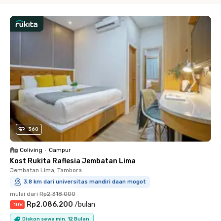
360
Coliving
•
Campur
Kost Rukita Raflesia Jembatan Lima
Jembatan Lima, Tambora
3.8 km dari universitas mandiri daan mogot
mulai dari
Rp2.318.000
Rp2.086.200
/
bulan
-
10
%
Diskon sewa min. 12 Bulan