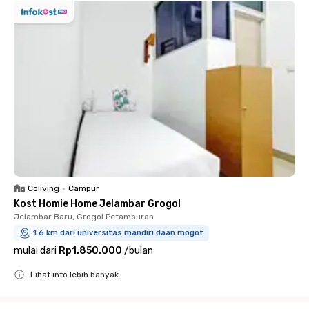
Coliving
•
Campur
Kost Homie Home Jelambar Grogol
Jelambar Baru, Grogol Petamburan
1.6 km dari universitas mandiri daan mogot
mulai dari
Rp1.850.000
/
bulan
Lihat info lebih banyak
Close