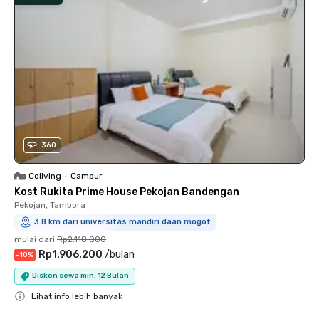
360
Coliving
•
Campur
Kost Rukita Prime House Pekojan Bandengan
Pekojan, Tambora
3.8 km dari universitas mandiri daan mogot
mulai dari
Rp2.118.000
Rp1.906.200
/
bulan
-
10
%
Diskon sewa min. 12 Bulan
Lihat info lebih banyak
Close