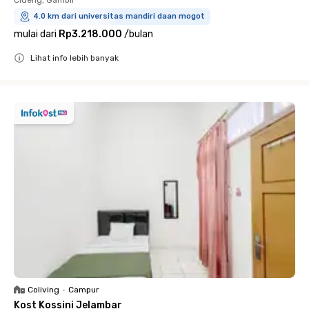
4.0 km dari universitas mandiri daan mogot
mulai dari
Rp3.218.000
/
bulan
Lihat info lebih banyak
Close
Coliving
•
Campur
Kost Kossini Jelambar