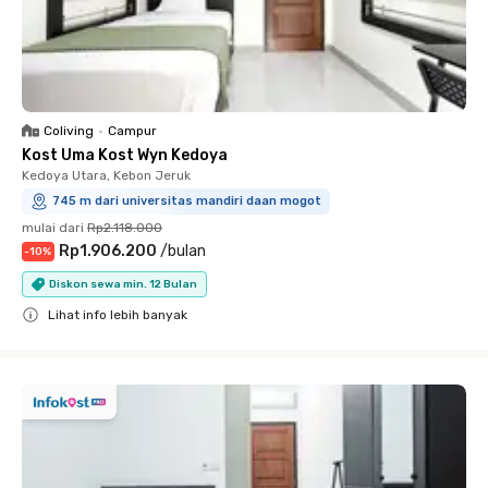
Coliving
•
Campur
Kost Uma Kost Wyn Kedoya
Kedoya Utara, Kebon Jeruk
745 m dari universitas mandiri daan mogot
mulai dari
Rp2.118.000
Rp1.906.200
/
bulan
-
10
%
Diskon sewa min. 12 Bulan
Lihat info lebih banyak
Close