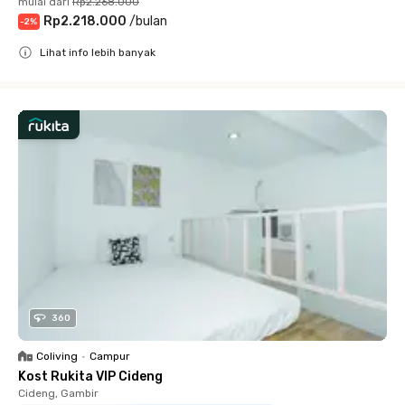
mulai dari
Rp2.268.000
Rp2.218.000
/
bulan
-
2
%
Lihat info lebih banyak
Close
360
Coliving
•
Campur
Kost Rukita VIP Cideng
Cideng, Gambir