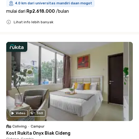
4.0 km dari universitas mandiri daan mogot
mulai dari
Rp2.618.000
/
bulan
Lihat info lebih banyak
Close
Video
360
Coliving
•
Campur
Kost Rukita Onyx Biak Cideng
Cideng, Gambir