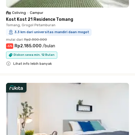
Coliving
•
Campur
Kost Kost 21 Residence Tomang
Tomang, Grogol Petamburan
3.3 km dari universitas mandiri daan mogot
mulai dari
Rp2.300.000
Rp2.185.000
/
bulan
-
5
%
Diskon sewa min. 12 Bulan
Lihat info lebih banyak
Close