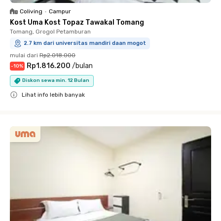
Coliving
•
Campur
Kost Uma Kost Topaz Tawakal Tomang
Tomang, Grogol Petamburan
2.7 km dari universitas mandiri daan mogot
mulai dari
Rp2.018.000
Rp1.816.200
/
bulan
-
10
%
Diskon sewa min. 12 Bulan
Lihat info lebih banyak
Close