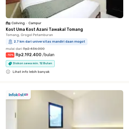
Coliving
•
Campur
Kost Uma Kost Azani Tawakal Tomang
Tomang, Grogol Petamburan
2.7 km dari universitas mandiri daan mogot
mulai dari
Rp2.436.000
Rp2.192.400
/
bulan
-
10
%
Diskon sewa min. 12 Bulan
Lihat info lebih banyak
Close