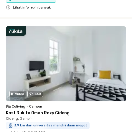
Lihat info lebih banyak
Close
Video
360
Coliving
•
Campur
Kost Rukita Omah Roxy Cideng
Cideng, Gambir
3.9 km dari universitas mandiri daan mogot