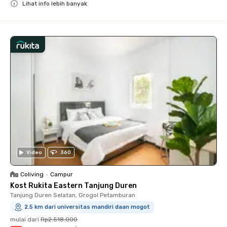
Lihat info lebih banyak
Close
Video
360
Coliving
•
Campur
Kost Rukita Eastern Tanjung Duren
Tanjung Duren Selatan, Grogol Petamburan
2.5 km dari universitas mandiri daan mogot
mulai dari
Rp2.518.000