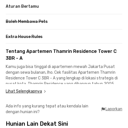
Aturan Bertamu
Boleh Membawa Pets
Extra House Rules
Tentang Apartemen Thamrin Residence Tower C
3BR - A
Kamu juga bisa tinggal di apartemen mewah Jakarta Pusat
dengan sewa bulanan, lho. Cek fasilitas Apartemen Thamrin
Residence Tower C 3BR - A yang lengkap di lokasi strategis di
pusat kota. Thamrin Residence yang dibangun tahun 2005
oleh PT Jakarta Realty sebagai pengembangnya ini menjadi
Lihat Selengkapnya
hunian favorit banyak pekerja kantoran maupun ekspat.
Ada info yang kurang tepat atau kendala lain
Apartemen 3BR di Jakarta Pusat ini memiliki kamar nyaman
Laporkan
dengan hunian ini?
berdesain modern terdiri atas tiga kamar tidur berfurnitur
lengkap dengan pemandangan kota dari ketinggian lantai 38.
Hunian Lain Dekat Sini
Fasilitasnya termasuk AC, Wi-Fi, TV kabel, water heater,