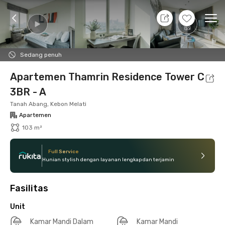
8 Agt 26 - Belum tahu
+
18
Ope
Foto
Fasilitas bersama
Lokasi
Aturan Tambahan
Sedang penuh
Apartemen Thamrin Residence Tower C
3BR - A
Tanah Abang, Kebon Melati
Apartemen
103 m²
Full Service
Hunian stylish dengan layanan lengkap dan terjamin
Fasilitas
Unit
Kamar Mandi Dalam
Kamar Mandi