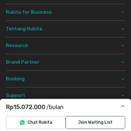
Rukita for Business
Tentang Rukita
Resource
Brand Partner
Booking
Support
Rp15.072.000
/bulan
Syarat & Ketentuan
Kebijakan Privasi
©
2026 Rukita. All rights reserved.
Termasuk IPL, laundry, cleaning
Chat Rukita
Join Waiting List
Facebook
Instagram
Twitter
TikTok