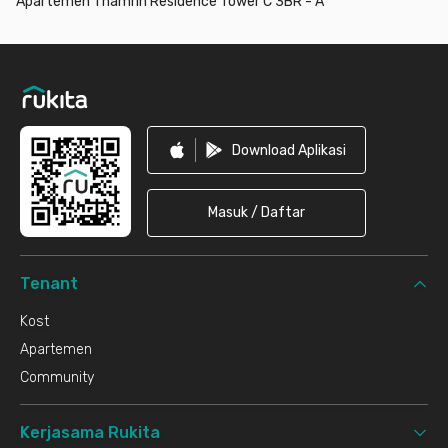
Apartemen Thamrin Residence Tower C 3BR - A
Footer
Download Aplikasi
Masuk / Daftar
Tenant
Kost
Apartemen
Community
Kerjasama Rukita