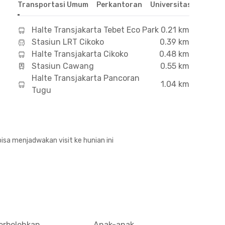
Transportasi Umum
Perkantoran
Universitas
Hospit
Halte Transjakarta Tebet Eco Park
0.21 km
Stasiun LRT Cikoko
0.39 km
Halte Transjakarta Cikoko
0.48 km
Stasiun Cawang
0.55 km
Halte Transjakarta Pancoran
1.04 km
Tugu
isa menjadwakan visit ke hunian ini
perbolehkan
Anak-anak