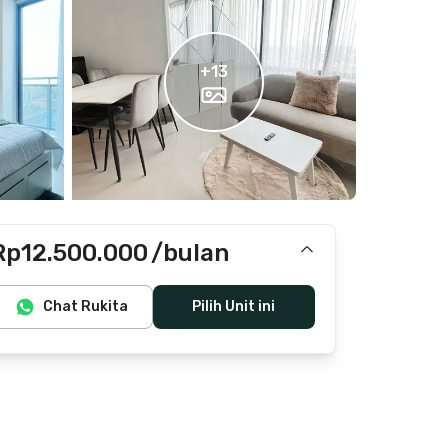
+
13
Rp12.500.000
/bulan
Termasuk IPL, air, laundry, cleaning
Chat Rukita
Pilih Unit ini
Tidak termasuk internet/wifi, listrik