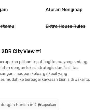
 jam
Aturan Menginap
ertamu
Extra House Rules
 2BR City View #1
merupakan pilihan tepat bagi kamu yang sedang
atan dengan lokasi strategis dan fasilitas
pasangan, maupun keluarga kecil yang
s mudah ke berbagai kawasan bisnis di Jakarta.
n, apartemen dua kamar tidur ini menawarkan
ran seperti Gatot Subroto, Sudirman, Kuningan,
is bagi kamu yang bekerja di area Jakarta
n dengan hunian ini?
Laporkan