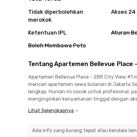
Tidak diperbolehkan
Akses 24
merokok
Ketentuan IPL
Aturan B
Boleh Membawa Pets
Tentang Apartemen Bellevue Place -
Apartemen Bellevue Place - 2BR City View #1 
mencari apartemen sewa bulanan di Jakarta Sel
lengkap. Hunian ini cocok untuk profesional, 
menginginkan kenyamanan tinggal dengan akse
Lihat Selengkapnya
Berlokasi di Jalan MT Haryono, Jakarta Selata
kemudahan mobilitas menuju kawasan perkanto
hingga Senayan. Lokasinya juga sangat strateg
Ada info yang kurang tepat atau kendala lai
Selatan maupun Jakarta Pusat.