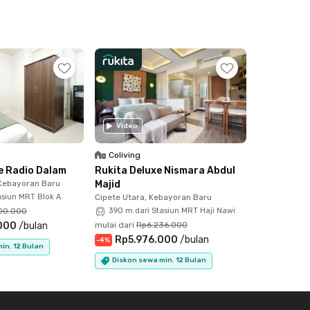
Video
Coliving
 Radio Dalam
Rukita Deluxe Nismara Abdul
 Kebayoran Baru
Majid
asiun MRT Blok A
Cipete Utara, Kebayoran Baru
00.000
390 m dari Stasiun MRT Haji Nawi
000
/
bulan
mulai dari
Rp6.236.000
Rp5.976.000
/
bulan
-
4
%
in. 12 Bulan
Diskon sewa min. 12 Bulan