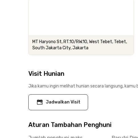
MT Haryono St, RT.10/RW.10, West Tebet, Tebet,
South Jakarta City, Jakarta
Visit Hunian
Jika kamu ingin melihat hunian secara langsung, kamu b
Jadwalkan Visit
Aturan Tambahan Penghuni
Jumlah penghuni maks.
Pasutri Di