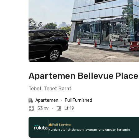
Apartemen Bellevue Place 
Tebet, Tebet Barat
Apartemen
•
Full Furnished
53 m²
•
Lt 19
Full Service
Hunian stylish dengan layanan lengkap dan terjamin