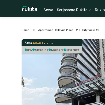
Sewa
Kerjasama Rukita
Rukit
Home
Apartemen Bellevue Place - 2BR City View #1
Full Service
IPL
Cleaning
Laundry
Internet