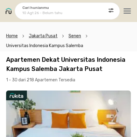
Cari hunianmu
10 Agt 26 - Belum tahu
Ope
Home
Jakarta Pusat
Senen
Universitas Indonesia Kampus Salemba
Apartemen Dekat Universitas Indonesia
Kampus Salemba Jakarta Pusat
1 - 30 dari 218 Apartemen
Tersedia