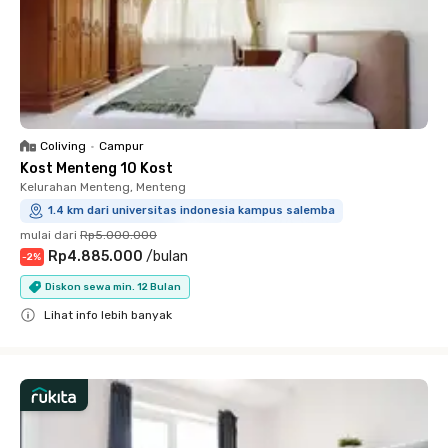
Coliving
•
Campur
Kost Menteng 10 Kost
Kelurahan Menteng, Menteng
1.4 km dari universitas indonesia kampus salemba
mulai dari
Rp5.000.000
Rp4.885.000
/
bulan
-
2
%
Diskon sewa min. 12 Bulan
Lihat info lebih banyak
Close