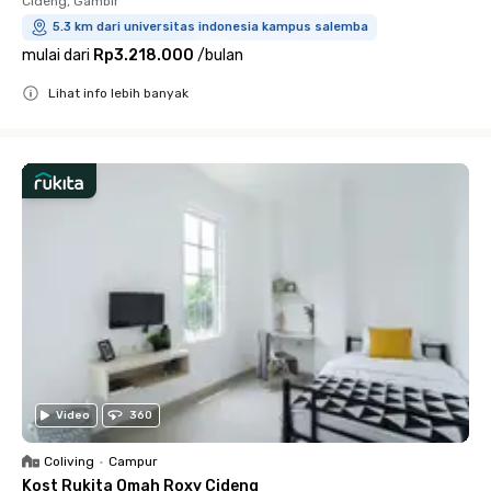
Cideng, Gambir
5.3 km dari universitas indonesia kampus salemba
mulai dari
Rp3.218.000
/
bulan
Lihat info lebih banyak
Close
Video
360
Coliving
•
Campur
Kost Rukita Omah Roxy Cideng