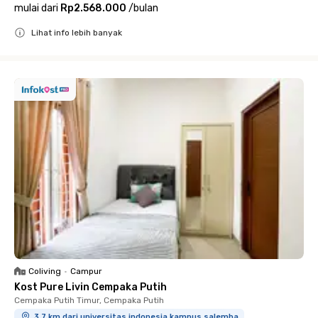
mulai dari
Rp2.568.000
/
bulan
Lihat info lebih banyak
Close
Coliving
•
Campur
Kost Pure Livin Cempaka Putih
Cempaka Putih Timur, Cempaka Putih
3.7 km dari universitas indonesia kampus salemba