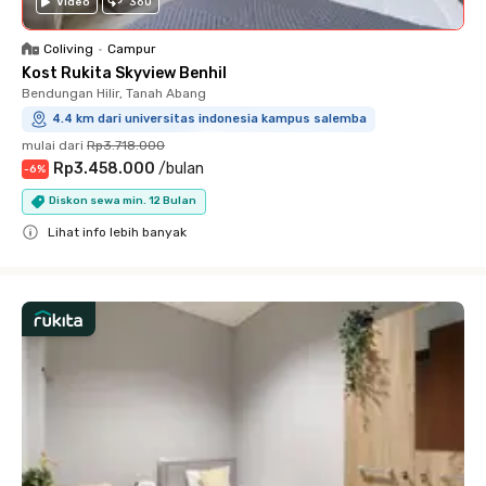
Video
360
Coliving
•
Campur
Kost Rukita Skyview Benhil
Bendungan Hilir, Tanah Abang
4.4 km dari universitas indonesia kampus salemba
mulai dari
Rp3.718.000
Rp3.458.000
/
bulan
-
6
%
Diskon sewa min. 12 Bulan
Lihat info lebih banyak
Close