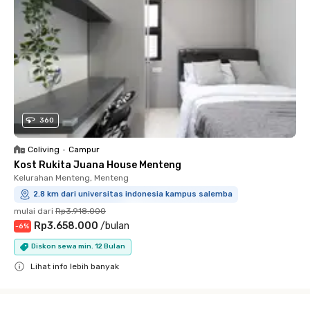
360
Coliving
•
Campur
Kost Rukita Juana House Menteng
Kelurahan Menteng, Menteng
2.8 km dari universitas indonesia kampus salemba
mulai dari
Rp3.918.000
Rp3.658.000
/
bulan
-
6
%
Diskon sewa min. 12 Bulan
Lihat info lebih banyak
Close