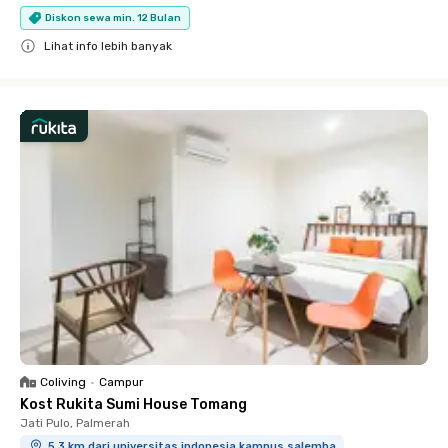
Diskon sewa min. 12 Bulan
Lihat info lebih banyak
Close
Coliving
•
Campur
Kost Rukita Sumi House Tomang
Jati Pulo, Palmerah
5.3 km dari universitas indonesia kampus salemba