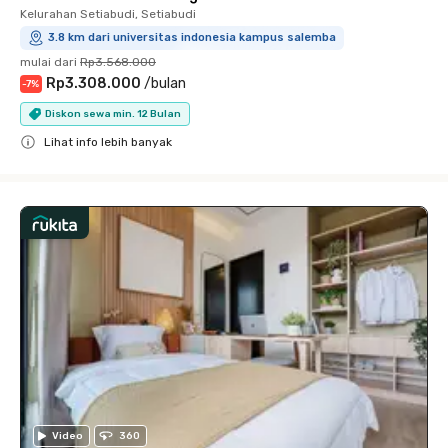
Kelurahan Setiabudi, Setiabudi
3.8 km dari universitas indonesia kampus salemba
mulai dari
Rp3.568.000
Rp3.308.000
/
bulan
-
7
%
Diskon sewa min. 12 Bulan
Lihat info lebih banyak
Close
Video
360