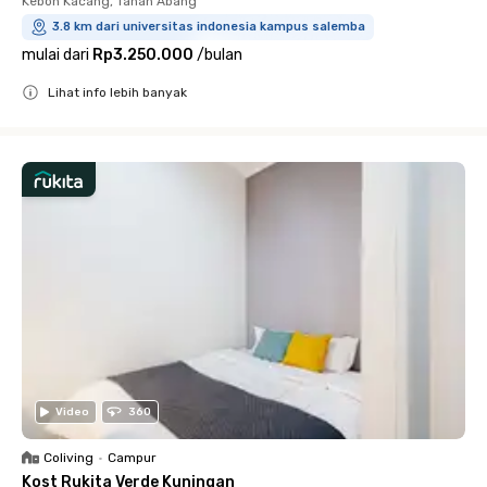
Kebon Kacang, Tanah Abang
3.8 km dari universitas indonesia kampus salemba
mulai dari
Rp3.250.000
/
bulan
Lihat info lebih banyak
Close
Video
360
Coliving
•
Campur
Kost Rukita Verde Kuningan