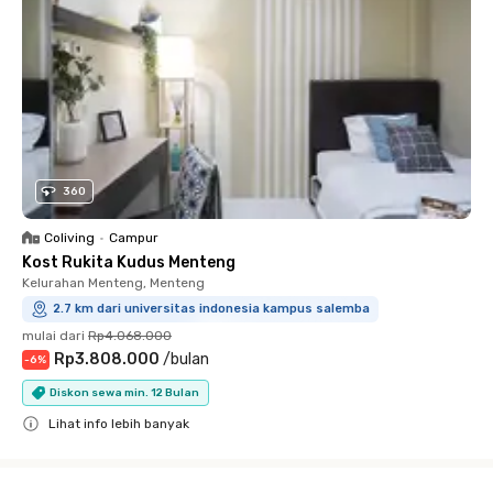
360
Coliving
•
Campur
Kost Rukita Kudus Menteng
Kelurahan Menteng, Menteng
2.7 km dari universitas indonesia kampus salemba
mulai dari
Rp4.068.000
Rp3.808.000
/
bulan
-
6
%
Diskon sewa min. 12 Bulan
Lihat info lebih banyak
Close