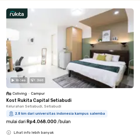
Video
360
Coliving
•
Campur
Kost Rukita Capital Setiabudi
Kelurahan Setiabudi, Setiabudi
2.8 km dari universitas indonesia kampus salemba
mulai dari
Rp4.068.000
/
bulan
Lihat info lebih banyak