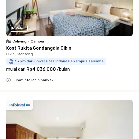
Video
Coliving
•
Campur
Kost Rukita Gondangdia Cikini
Cikini, Menteng
1.7 km dari universitas indonesia kampus salemba
mulai dari
Rp4.036.000
/
bulan
Lihat info lebih banyak
Close