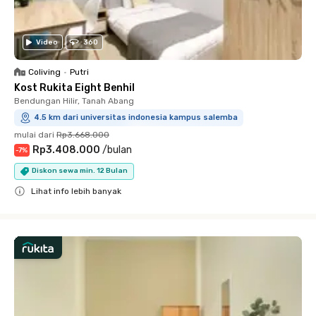
Video
360
Coliving
•
Putri
Kost Rukita Eight Benhil
Bendungan Hilir, Tanah Abang
4.5 km dari universitas indonesia kampus salemba
mulai dari
Rp3.668.000
Rp3.408.000
/
bulan
-
7
%
Diskon sewa min. 12 Bulan
Lihat info lebih banyak
Close