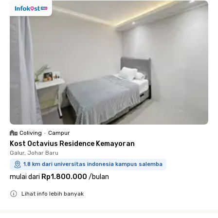
Coliving
•
Campur
Kost Octavius Residence Kemayoran
Galur, Johar Baru
1.8 km dari universitas indonesia kampus salemba
mulai dari
Rp1.800.000
/
bulan
Lihat info lebih banyak
Close