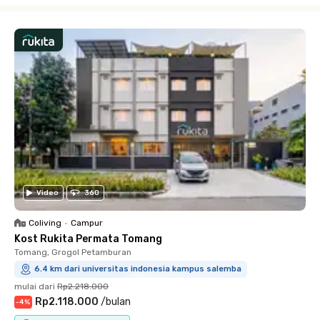
Close
Video
360
Coliving
•
Campur
Kost Rukita Permata Tomang
Tomang, Grogol Petamburan
6.4 km dari universitas indonesia kampus salemba
mulai dari
Rp2.218.000
Rp2.118.000
/
bulan
-
4
%