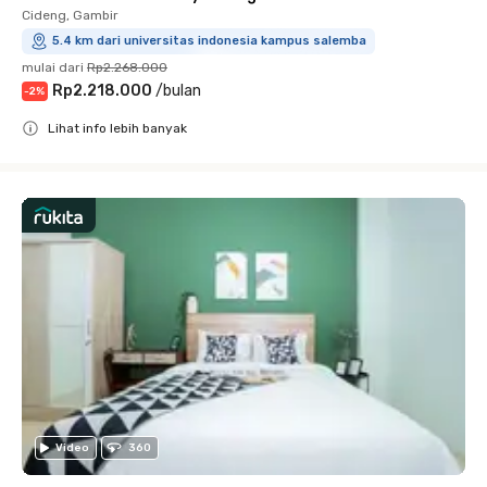
Cideng, Gambir
5.4 km dari universitas indonesia kampus salemba
mulai dari
Rp2.268.000
Rp2.218.000
/
bulan
-
2
%
Lihat info lebih banyak
Close
Video
360