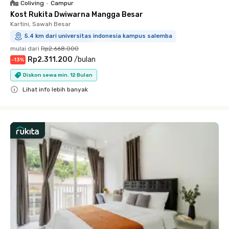
Coliving
•
Campur
Kost Rukita Dwiwarna Mangga Besar
Kartini, Sawah Besar
5.4 km dari universitas indonesia kampus salemba
mulai dari
Rp2.668.000
Rp2.311.200
/
bulan
-
13
%
Diskon sewa min. 12 Bulan
Lihat info lebih banyak
Close