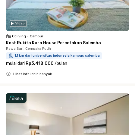
Video
Coliving
•
Campur
Kost Rukita Kara House Percetakan Salemba
Rawa Sari, Cempaka Putih
1.1 km dari universitas indonesia kampus salemba
mulai dari
Rp3.418.000
/
bulan
Lihat info lebih banyak
Close