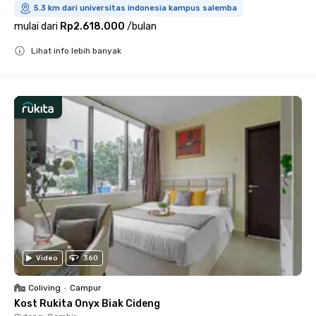
5.3 km dari universitas indonesia kampus salemba
mulai dari
Rp2.618.000
/
bulan
Lihat info lebih banyak
Close
Video
360
Coliving
•
Campur
Kost Rukita Onyx Biak Cideng