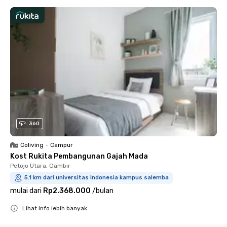
360
Coliving
•
Campur
Kost Rukita Pembangunan Gajah Mada
Petojo Utara, Gambir
5.1 km dari universitas indonesia kampus salemba
mulai dari
Rp2.368.000
/
bulan
Lihat info lebih banyak
Close