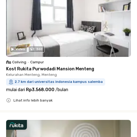
Video
360
Coliving
•
Campur
Kost Rukita Purwodadi Mansion Menteng
Kelurahan Menteng, Menteng
2.7 km dari universitas indonesia kampus salemba
mulai dari
Rp3.568.000
/
bulan
Lihat info lebih banyak
Close