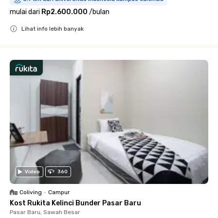
mulai dari
Rp2.600.000
/
bulan
Lihat info lebih banyak
Close
Video
360
Coliving
•
Campur
Kost Rukita Kelinci Bunder Pasar Baru
Pasar Baru, Sawah Besar