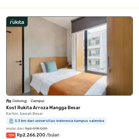
Close
Coliving
•
Campur
Kost Rukita Arroza Mangga Besar
Kartini, Sawah Besar
5.3 km dari universitas indonesia kampus salemba
mulai dari
Rp2.518.000
Rp2.266.200
/
bulan
-
10
%