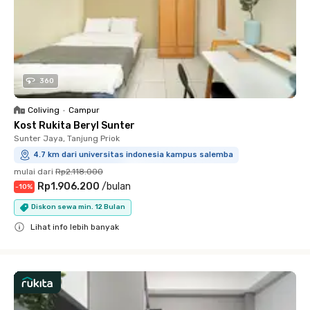
360
Coliving
•
Campur
Kost Rukita Beryl Sunter
Sunter Jaya, Tanjung Priok
4.7 km dari universitas indonesia kampus salemba
mulai dari
Rp2.118.000
Rp1.906.200
/
bulan
-
10
%
Diskon sewa min. 12 Bulan
Lihat info lebih banyak
Close