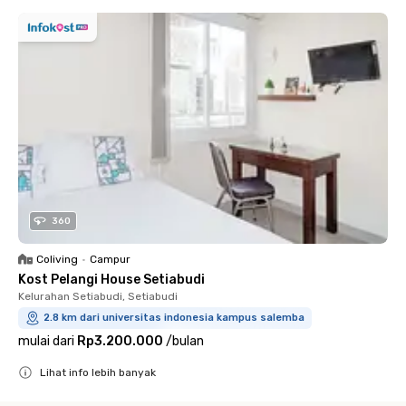
360
Coliving
•
Campur
Kost Pelangi House Setiabudi
Kelurahan Setiabudi, Setiabudi
2.8 km dari universitas indonesia kampus salemba
mulai dari
Rp3.200.000
/
bulan
Lihat info lebih banyak
Close