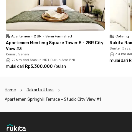
Apartemen
•
2 BR
•
Semi Furnished
Coliving
Apartemen Menteng Square Tower B - 2BR City
Rukita Ra
View #3
Sunter Jaya,
Kenari, Senen
3.4 km da
726 m dari Stasiun MRT Dukuh Atas BNI
mulai dari
R
mulai dari
Rp5.300.000
/
bulan
Home
Jakarta Utara
Apartemen Springhill Terrace - Studio City View #1
Footer