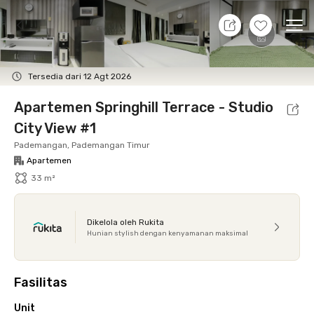
7 Agt 26 - Belum tahu
+
12
Ope
Foto
Fasilitas bersama
Lokasi
Aturan Tambahan
Tersedia dari 12 Agt 2026
Apartemen Springhill Terrace - Studio
City View #1
Pademangan, Pademangan Timur
Apartemen
33 m²
Dikelola oleh Rukita
Hunian stylish dengan kenyamanan maksimal
Fasilitas
Unit