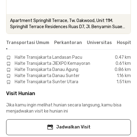
Apartment Springhill Terrace, Tw. Oakwood, Unit 11M.
Springhill Terrace Residences Ruas D7, Jl. Benyamin Suaeb
Blok D6, RT.12/RW.10, Daerah Khusus Ibukota Jakarta
Transportasi Umum
Perkantoran
Universitas
Hospital
Halte Transjakarta Landasan Pacu
0.47 km
Halte Transjakarta JIEXPO Kemayoran
0.61 km
Halte Transjakarta Danau Agung
0.86 km
Halte Transjakarta Danau Sunter
1.16 km
Halte Transjakarta Sunter Utara
1.51 km
Visit Hunian
Jika kamu ingin melihat hunian secara langsung, kamu bisa
menjadwakan visit ke hunian ini
Jadwalkan Visit