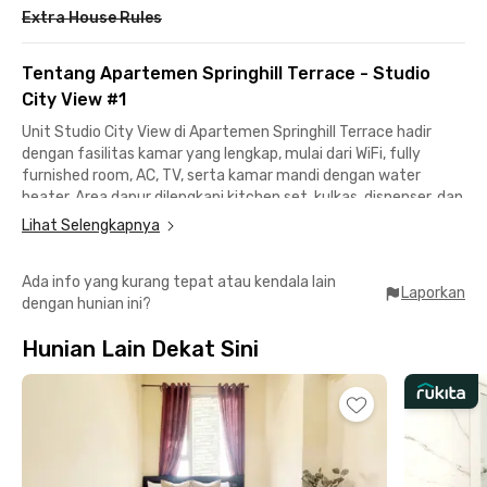
Extra House Rules
Tentang Apartemen Springhill Terrace - Studio
City View #1
Unit Studio City View di Apartemen Springhill Terrace hadir
dengan fasilitas kamar yang lengkap, mulai dari WiFi, fully
furnished room, AC, TV, serta kamar mandi dengan water
heater. Area dapur dilengkapi kitchen set, kulkas, dispenser, dan
microwave untuk menunjang kenyamanan sehari-hari.
Lihat Selengkapnya
Apartemen Jakarta Pusat ini juga menyediakan fasilitas
Ada info yang kurang tepat atau kendala lain
gedung seperti parking area, lobby, swimming pool, fitness
Laporkan
dengan hunian ini?
center, business center, serta CCTV demi keamanan dan
kenyamanan penghuni.
Hunian Lain Dekat Sini
Berlokasi strategis di kawasan Kemayoran, unit ini memiliki
akses mudah ke berbagai fasilitas penting seperti JIEXPO
Kemayoran (2 menit), K Mall at Menara Jakarta (4 menit),
Lapangan Golf Bandar Kemayoran (4 menit), serta sekolah dan
rumah sakit di sekitarnya.