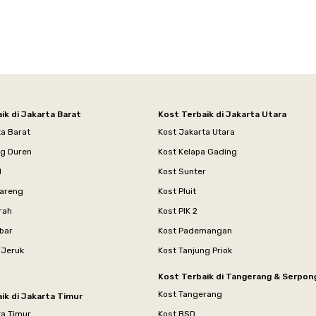
ik di Jakarta Barat
Kost Terbaik di Jakarta Utara
ta Barat
Kost Jakarta Utara
ng Duren
Kost Kelapa Gading
l
Kost Sunter
areng
Kost Pluit
rah
Kost PIK 2
bar
Kost Pademangan
 Jeruk
Kost Tanjung Priok
Kost Terbaik di Tangerang & Serpon
Kost Tangerang
ik di Jakarta Timur
ta Timur
Kost BSD