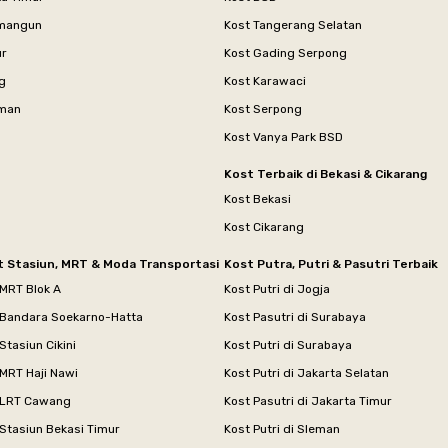
mangun
Kost Tangerang Selatan
ur
Kost Gading Serpong
g
Kost Karawaci
aman
Kost Serpong
Kost Vanya Park BSD
Kost Terbaik di Bekasi & Cikarang
Kost Bekasi
Kost Cikarang
t Stasiun, MRT & Moda Transportasi
Kost Putra, Putri & Pasutri Terbaik
 MRT Blok A
Kost Putri di Jogja
 Bandara Soekarno-Hatta
Kost Pasutri di Surabaya
Stasiun Cikini
Kost Putri di Surabaya
MRT Haji Nawi
Kost Putri di Jakarta Selatan
 LRT Cawang
Kost Pasutri di Jakarta Timur
Stasiun Bekasi Timur
Kost Putri di Sleman