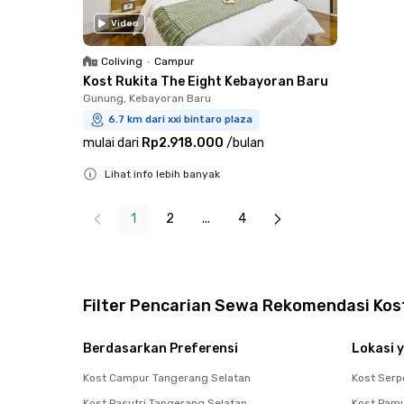
Video
Coliving
•
Campur
Kost Rukita The Eight Kebayoran Baru
Gunung, Kebayoran Baru
6.7 km dari xxi bintaro plaza
mulai dari
Rp2.918.000
/
bulan
Lihat info lebih banyak
Close
1
2
...
4
Filter Pencarian Sewa Rekomendasi Kost
Berdasarkan Preferensi
Lokasi y
Kost Campur Tangerang Selatan
Kost Ser
Kost Pasutri Tangerang Selatan
Kost Pam