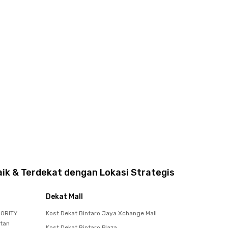
aik & Terdekat dengan Lokasi Strategis
Dekat Mall
IORITY
Kost Dekat Bintaro Jaya Xchange Mall
atan
Kost Dekat Bintaro Plaza