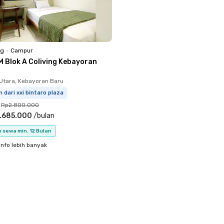
ng
•
Campur
M Blok A Coliving Kebayoran
Utara, Kebayoran Baru
m dari xxi bintaro plaza
Rp2.800.000
.685.000
/
bulan
 sewa min. 12 Bulan
info lebih banyak