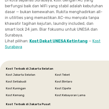
Di kota sepanas Surabaya, kost dengan AC yang
berfungsi baik dan WiFi yang stabil adalah kebutuhan
dasar — bukan kemewahan. Rukita menghadirkan all-
in utilities yang memastikan AC-mu menyala tanpa
khawatir tagihan kejutan, laundry included, dan
smart lock 24 jam. Biar fokusmu untuk UNESA dan
Surabaya.
Lihat pilihan:
Kost Dekat UNESA Ketintang
—
Kost
Surabaya
Kost Terbaik di Jakarta Selatan
Kost Jakarta Selatan
Kost Tebet
Kost Setiabudi
Kost Bintaro
Kost Kuningan
Kost Cipete
Kost Kemang
Kost Kebayoran Lama
Kost Terbaik di Jakarta Pusat