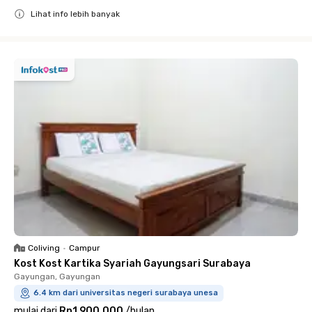
Lihat info lebih banyak
Close
Coliving
•
Campur
Kost Kost Kartika Syariah Gayungsari Surabaya
Gayungan, Gayungan
6.4 km dari universitas negeri surabaya unesa
mulai dari
Rp1.900.000
/
bulan