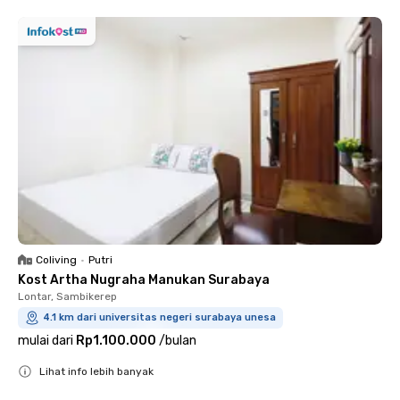
Coliving
•
Putri
Kost Artha Nugraha Manukan Surabaya
Lontar, Sambikerep
4.1 km dari universitas negeri surabaya unesa
mulai dari
Rp1.100.000
/
bulan
Lihat info lebih banyak
Close