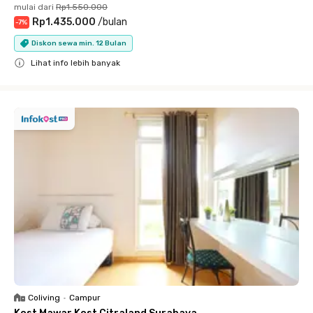
mulai dari
Rp1.550.000
Rp1.435.000
/
bulan
-
7
%
Diskon sewa min. 12 Bulan
Lihat info lebih banyak
Close
Coliving
•
Campur