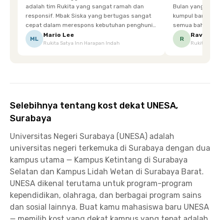
adalah tim Rukita yang sangat ramah dan
Bulan yang super happy! banyak tem
responsif. Mbak Siska yang bertugas sangat
kumpul bareng mak
cepat dalam merespons kebutuhan penghuni.
semua bahagia ad
Ketika saya meminta keset karena sempat
mgkn saran dari air aja & kebersihan lebih di
Mario Lee
Ravena
ML
R
Rukita Satya Inn Harapan Indah
Rukita Dimi
terpeleset, permintaan tersebut langsung
tingkatka
dipenuhi dengan cepat. Terima kasih Mbak
Siska.
Selebihnya tentang kost dekat UNESA,
Surabaya
Universitas Negeri Surabaya (UNESA) adalah
universitas negeri terkemuka di Surabaya dengan dua
kampus utama — Kampus Ketintang di Surabaya
Selatan dan Kampus Lidah Wetan di Surabaya Barat.
UNESA dikenal terutama untuk program-program
kependidikan, olahraga, dan berbagai program sains
dan sosial lainnya. Buat kamu mahasiswa baru UNESA
— memilih kost yang dekat kampus yang tepat adalah