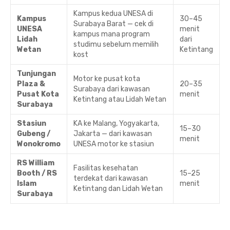
Kampus kedua UNESA di
Kampus
30–45
Surabaya Barat — cek di
UNESA
menit
kampus mana program
Lidah
dari
studimu sebelum memilih
Wetan
Ketintang
kost
Tunjungan
Motor ke pusat kota
Plaza &
20–35
Surabaya dari kawasan
Pusat Kota
menit
Ketintang atau Lidah Wetan
Surabaya
Stasiun
KA ke Malang, Yogyakarta,
15–30
Gubeng /
Jakarta — dari kawasan
menit
Wonokromo
UNESA motor ke stasiun
RS William
Fasilitas kesehatan
Booth / RS
15–25
terdekat dari kawasan
Islam
menit
Ketintang dan Lidah Wetan
Surabaya