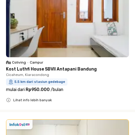
Coliving
•
Campur
Kost Luthfi House SBVII Antapani Bandung
Cicaheum, Kiaracondong
5.5 km dari stasiun gedebage
mulai dari
Rp950.000
/
bulan
Lihat info lebih banyak
Close