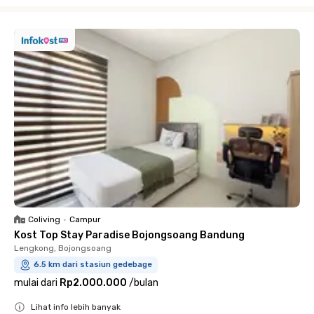
Close
Coliving
•
Campur
Kost Top Stay Paradise Bojongsoang Bandung
Lengkong, Bojongsoang
6.5 km dari stasiun gedebage
mulai dari
Rp2.000.000
/
bulan
Lihat info lebih banyak