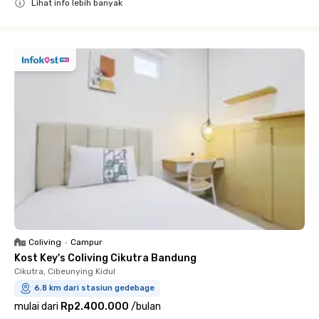
Lihat info lebih banyak
Close
Coliving
•
Campur
Kost Key's Coliving Cikutra Bandung
Cikutra, Cibeunying Kidul
6.8 km dari stasiun gedebage
mulai dari
Rp2.400.000
/
bulan