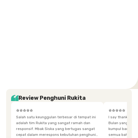
Kuningan
Petamburan
Menteng
Jeruk
Bandung
Surabaya
Malang
Solo
Karawaci
Jakarta
Jakarta
Jakarta
Jakarta
Jawa
Jawa
Jawa
Jawa
Selatan
Barat
Tangerang
Pusat
Barat
Barat
Timur
Timur
Tengah
Setiabudi
Cilandak
Depok
Kemanggisan
Semarang
Medan
Tangerang
Bali
Yogyakarta
Jakarta
Jakarta
Jawa
Jakarta
Jawa
Sumatera
Selatan
Banten
Selatan
Barat
Barat
Bali
Yogyakarta
Tengah
Utara
Review Penghuni Rukita
⭐⭐⭐⭐⭐
⭐⭐⭐⭐⭐
Salah satu keunggulan terbesar di tempat ini
I say thankyou s
adalah tim Rukita yang sangat ramah dan
Bulan yang super happy! banyak tem
responsif. Mbak Siska yang bertugas sangat
kumpul bareng mak
cepat dalam merespons kebutuhan penghuni.
semua bahagia ad