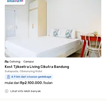
Coliving
•
Campur
Kost Tjikoetra Living Cikutra Bandung
Sukapada, Cibeunying Kidul
6.9 km dari stasiun gedebage
mulai dari
Rp2.100.000
/
bulan
Lihat info lebih banyak
Close