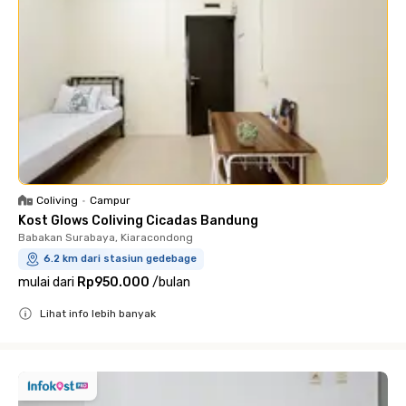
Coliving
•
Campur
Kost Glows Coliving Cicadas Bandung
Babakan Surabaya, Kiaracondong
6.2 km dari stasiun gedebage
mulai dari
Rp950.000
/
bulan
Lihat info lebih banyak
Close