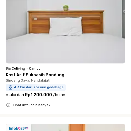
Coliving
•
Campur
Kost Arif Sukaasih Bandung
Sindang Jaya, Mandalajati
4.3 km dari stasiun gedebage
mulai dari
Rp1.200.000
/
bulan
Lihat info lebih banyak
Close