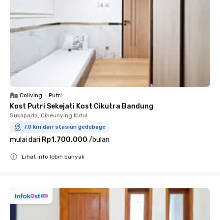
Coliving
•
Putri
Kost Putri Sekejati Kost Cikutra Bandung
Sukapada, Cibeunying Kidul
7.0 km dari stasiun gedebage
mulai dari
Rp1.700.000
/
bulan
Lihat info lebih banyak
Close