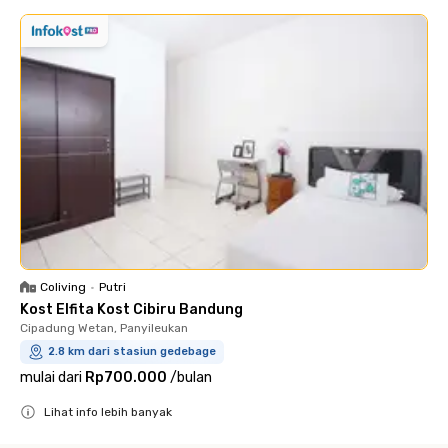
Coliving
•
Putri
Kost Elfita Kost Cibiru Bandung
Cipadung Wetan, Panyileukan
2.8 km dari stasiun gedebage
mulai dari
Rp700.000
/
bulan
Lihat info lebih banyak
Close