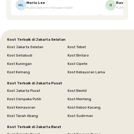
Ketika saya meminta keset karena sempat
mgkn saran dari air aja & kebersihan lebih di
Mario Lee
Ravena
ML
R
Rukita Satya Inn Harapan Indah
Rukita Dimi
terpeleset, permintaan tersebut langsung
tingkatka
dipenuhi dengan cepat. Terima kasih Mbak
Siska.
Kost Terbaik di Jakarta Selatan
Kost Jakarta Selatan
Kost Tebet
Kost Setiabudi
Kost Bintaro
Kost Kuningan
Kost Cipete
Kost Kemang
Kost Kebayoran Lama
Kost Terbaik di Jakarta Pusat
Kost Jakarta Pusat
Kost Benhil
Kost Cempaka Putih
Kost Menteng
Kost Kemayoran
Kost Kebon Kacang
Kost Tanah Abang
Kost Sudirman
Kost Terbaik di Jakarta Barat