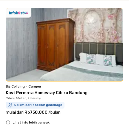
Coliving
•
Campur
Kost Permata Homestay Cibiru Bandung
Cibiru Wetan, Cileunyi
3.8 km dari stasiun gedebage
mulai dari
Rp750.000
/
bulan
Lihat info lebih banyak