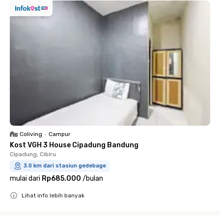
Coliving
•
Campur
Kost VGH 3 House Cipadung Bandung
Cipadung, Cibiru
3.0 km dari stasiun gedebage
mulai dari
Rp685.000
/
bulan
Lihat info lebih banyak
Close