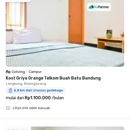
Coliving
•
Campur
Kost Griya Orange Telkom Buah Batu Bandung
Lengkong, Bojongsoang
6.8 km dari stasiun gedebage
mulai dari
Rp1.100.000
/
bulan
Lihat info lebih banyak
Close