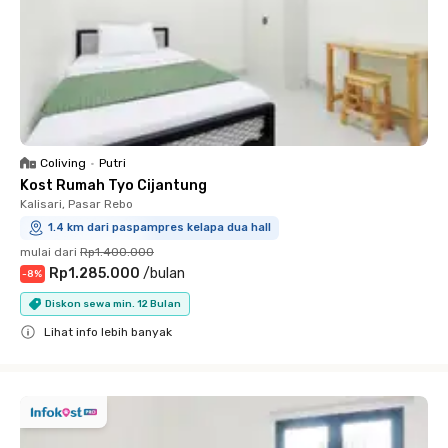
Coliving
•
Putri
Kost Rumah Tyo Cijantung
Kalisari, Pasar Rebo
1.4 km dari paspampres kelapa dua hall
mulai dari
Rp1.400.000
Rp1.285.000
/
bulan
-
8
%
Diskon sewa min. 12 Bulan
Lihat info lebih banyak
Close