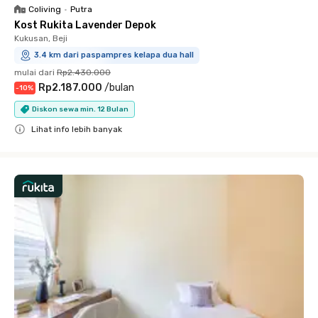
Coliving
•
Putra
Kost Rukita Lavender Depok
Kukusan, Beji
3.4 km dari paspampres kelapa dua hall
mulai dari
Rp2.430.000
Rp2.187.000
/
bulan
-
10
%
Diskon sewa min. 12 Bulan
Lihat info lebih banyak
Close