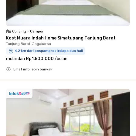
Coliving
•
Campur
Kost Muara Indah Home Simatupang Tanjung Barat
Tanjung Barat, Jagakarsa
4.2 km dari paspampres kelapa dua hall
mulai dari
Rp1.500.000
/
bulan
Lihat info lebih banyak
Close