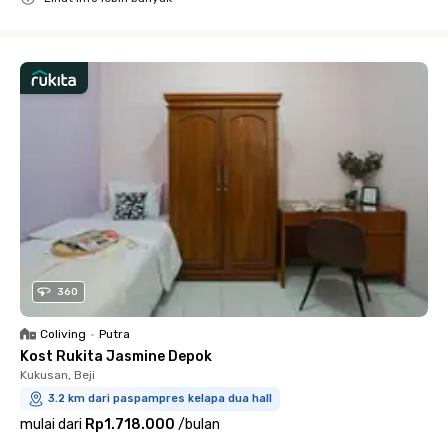
Close
360
Coliving
•
Putra
Kost Rukita Jasmine Depok
Kukusan, Beji
3.2 km dari paspampres kelapa dua hall
mulai dari
Rp1.718.000
/
bulan