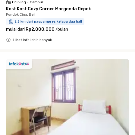
Coliving
•
Campur
Kost Kost Cozy Corner Margonda Depok
Pondok Cina, Beji
2.3 km dari paspampres kelapa dua hall
mulai dari
Rp2.000.000
/
bulan
Lihat info lebih banyak
Close