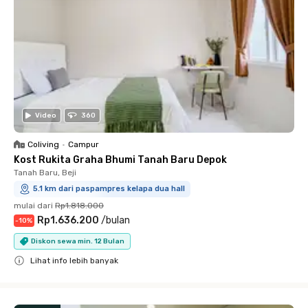
Video
360
Coliving
•
Campur
Kost Rukita Graha Bhumi Tanah Baru Depok
Tanah Baru, Beji
5.1 km dari paspampres kelapa dua hall
mulai dari
Rp1.818.000
Rp1.636.200
/
bulan
-
10
%
Diskon sewa min. 12 Bulan
Lihat info lebih banyak
Close