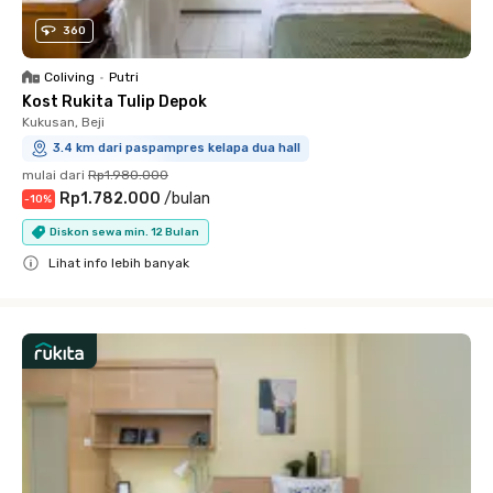
360
Coliving
•
Putri
Kost Rukita Tulip Depok
Kukusan, Beji
3.4 km dari paspampres kelapa dua hall
mulai dari
Rp1.980.000
Rp1.782.000
/
bulan
-
10
%
Diskon sewa min. 12 Bulan
Lihat info lebih banyak
Close