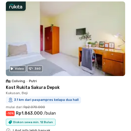
Video
360
Coliving
•
Putri
Kost Rukita Sakura Depok
Kukusan, Beji
3.1 km dari paspampres kelapa dua hall
mulai dari
Rp2.070.000
Rp1.863.000
/
bulan
-
10
%
Diskon sewa min. 12 Bulan
Lihat info lebih banyak