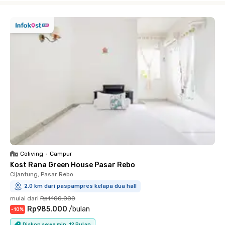
Coliving
•
Campur
Kost Rana Green House Pasar Rebo
Cijantung, Pasar Rebo
2.0 km dari paspampres kelapa dua hall
mulai dari
Rp1.100.000
Rp985.000
/
bulan
-
10
%
Diskon sewa min. 12 Bulan