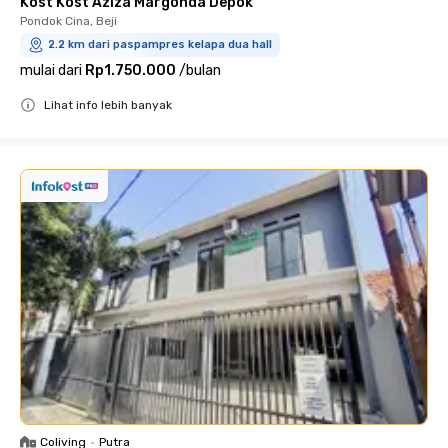
Kost Kost Aziza Margonda Depok
Pondok Cina, Beji
2.2 km dari paspampres kelapa dua hall
mulai dari
Rp1.750.000
/
bulan
Lihat info lebih banyak
Close
Coliving
•
Putra