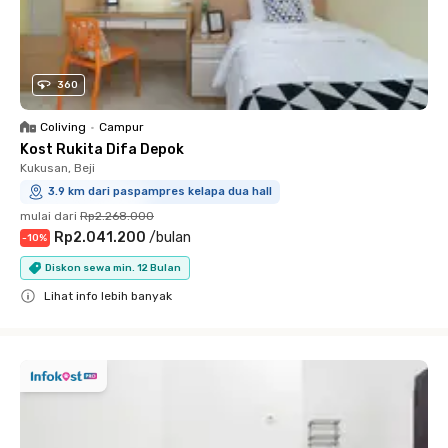
360
Coliving
•
Campur
Kost Rukita Difa Depok
Kukusan, Beji
3.9 km dari paspampres kelapa dua hall
mulai dari
Rp2.268.000
Rp2.041.200
/
bulan
-
10
%
Diskon sewa min. 12 Bulan
Lihat info lebih banyak
Close