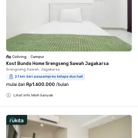
Coliving
•
Campur
Kost Bundo Home Srengseng Sawah Jagakarsa
Srengseng Sawah, Jagakarsa
2.1 km dari paspampres kelapa dua hall
mulai dari
Rp1.600.000
/
bulan
Lihat info lebih banyak
Close