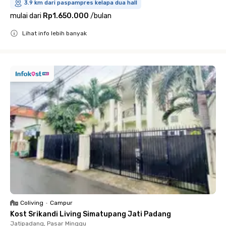
3.9 km dari paspampres kelapa dua hall
mulai dari
Rp1.650.000
/
bulan
Lihat info lebih banyak
Close
Coliving
•
Campur
Kost Srikandi Living Simatupang Jati Padang
Jatipadang, Pasar Minggu