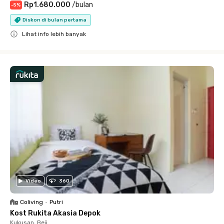
Rp1.680.000
/
bulan
-
5
%
Diskon di bulan pertama
Lihat info lebih banyak
Close
Video
360
Coliving
•
Putri
Kost Rukita Akasia Depok
Kukusan, Beji