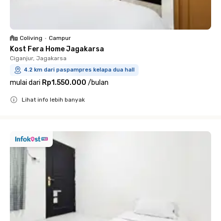
Coliving
•
Campur
Kost Fera Home Jagakarsa
Ciganjur, Jagakarsa
4.2 km dari paspampres kelapa dua hall
mulai dari
Rp1.550.000
/
bulan
Lihat info lebih banyak
Close