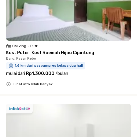
Coliving
•
Putri
Kost Puteri Kost Roemah Hijau Cijantung
Baru, Pasar Rebo
1.6 km dari paspampres kelapa dua hall
mulai dari
Rp1.300.000
/
bulan
Lihat info lebih banyak
Close