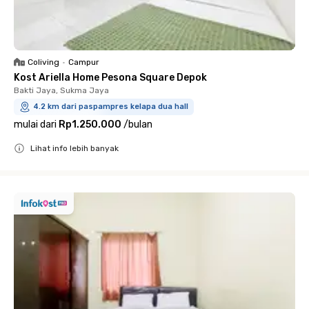
Coliving
•
Campur
Kost Ariella Home Pesona Square Depok
Bakti Jaya, Sukma Jaya
4.2 km dari paspampres kelapa dua hall
mulai dari
Rp1.250.000
/
bulan
Lihat info lebih banyak
Close