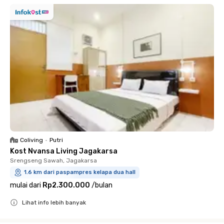
Coliving
•
Putri
Kost Nvansa Living Jagakarsa
Srengseng Sawah, Jagakarsa
1.6 km dari paspampres kelapa dua hall
mulai dari
Rp2.300.000
/
bulan
Lihat info lebih banyak
Close