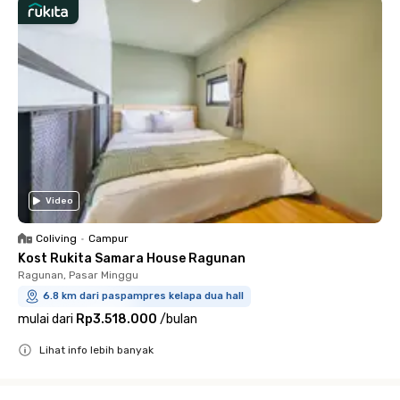
Video
Coliving
•
Campur
Kost Rukita Samara House Ragunan
Ragunan, Pasar Minggu
6.8 km dari paspampres kelapa dua hall
mulai dari
Rp3.518.000
/
bulan
Lihat info lebih banyak
Close