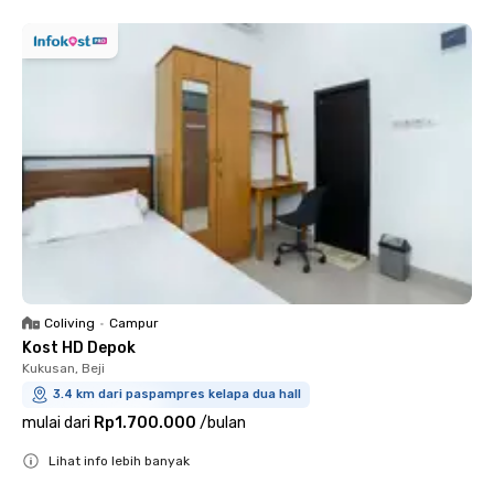
Coliving
•
Campur
Kost HD Depok
Kukusan, Beji
3.4 km dari paspampres kelapa dua hall
mulai dari
Rp1.700.000
/
bulan
Lihat info lebih banyak
Close