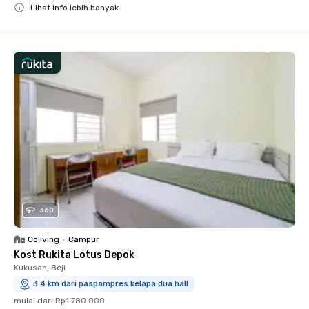
Lihat info lebih banyak
Close
360
Coliving
•
Campur
Kost Rukita Lotus Depok
Kukusan, Beji
3.4 km dari paspampres kelapa dua hall
mulai dari
Rp1.780.000