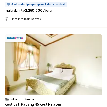
5.6 km dari paspampres kelapa dua hall
mulai dari
Rp2.250.000
/
bulan
Lihat info lebih banyak
Close
Coliving
•
Campur
Kost Jati Padang 45 Kost Pejaten