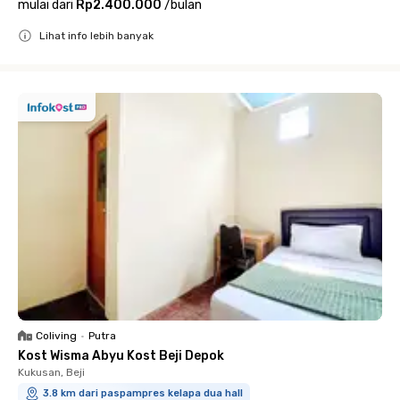
mulai dari
Rp2.400.000
/
bulan
Lihat info lebih banyak
Close
Coliving
•
Putra
Kost Wisma Abyu Kost Beji Depok
Kukusan, Beji
3.8 km dari paspampres kelapa dua hall