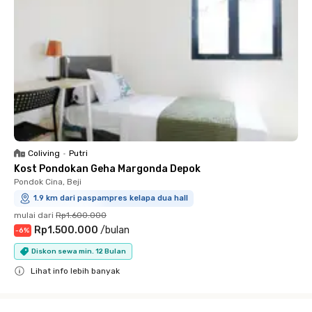
Coliving
•
Putri
Kost Pondokan Geha Margonda Depok
Pondok Cina, Beji
1.9 km dari paspampres kelapa dua hall
mulai dari
Rp1.600.000
Rp1.500.000
/
bulan
-
6
%
Diskon sewa min. 12 Bulan
Lihat info lebih banyak
Close