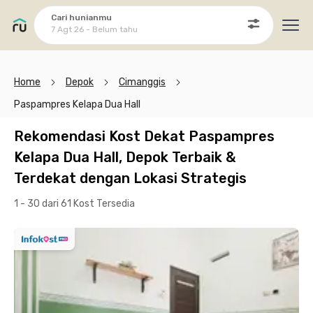
Cari hunianmu
7 Agt 26 - Belum tahu
Ope
Home
Depok
Cimanggis
Paspampres Kelapa Dua Hall
Rekomendasi Kost Dekat Paspampres
Kelapa Dua Hall, Depok Terbaik &
Terdekat dengan Lokasi Strategis
1 - 30 dari 61 Kost
Tersedia