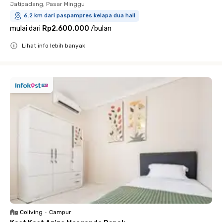
Jatipadang, Pasar Minggu
6.2 km dari paspampres kelapa dua hall
mulai dari
Rp2.600.000
/
bulan
Lihat info lebih banyak
Close
Coliving
•
Campur