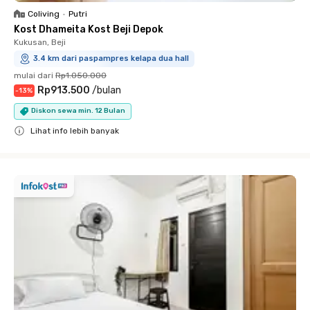
Coliving
•
Putri
Kost Dhameita Kost Beji Depok
Kukusan, Beji
3.4 km dari paspampres kelapa dua hall
mulai dari
Rp1.050.000
Rp913.500
/
bulan
-
13
%
Diskon sewa min. 12 Bulan
Lihat info lebih banyak
Close