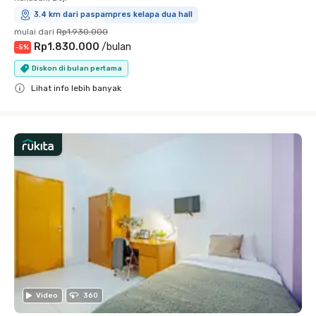
3.4 km dari paspampres kelapa dua hall
mulai dari
Rp1.930.000
Rp1.830.000
/
bulan
-
5
%
Diskon di bulan pertama
Lihat info lebih banyak
Close
Video
360