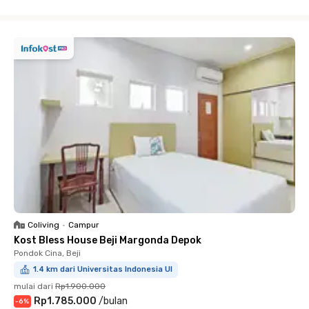
Close
Coliving
•
Campur
Kost Bless House Beji Margonda Depok
Pondok Cina, Beji
1.4 km dari Universitas Indonesia UI
mulai dari
Rp1.900.000
Rp1.785.000
/
bulan
-
6
%