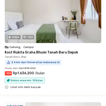
Video
360
Coliving
•
Campur
Kost Rukita Graha Bhumi Tanah Baru Depok
Tanah Baru, Beji
2.4 km dari Universitas Indonesia UI
mulai dari
Rp1.818.000
Rp1.636.200
/
bulan
-
10
%
Diskon sewa min. 12 Bulan
Lihat info lebih banyak
Close