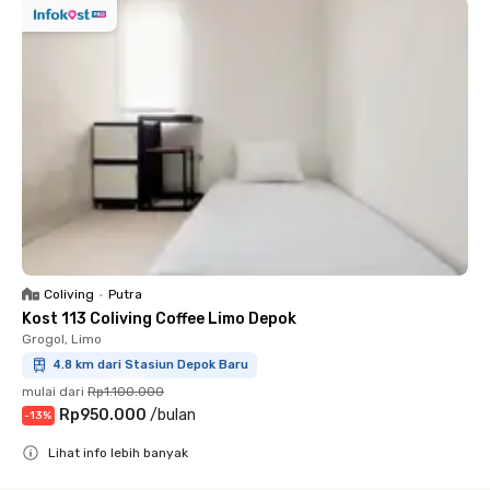
Coliving
•
Putra
Kost 113 Coliving Coffee Limo Depok
Grogol, Limo
4.8 km dari Stasiun Depok Baru
mulai dari
Rp1.100.000
Rp950.000
/
bulan
-
13
%
Lihat info lebih banyak
Close