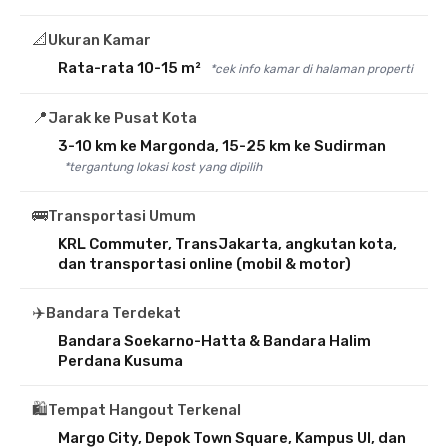
📐
Ukuran Kamar
Rata-rata 10-15 m²
*cek info kamar di halaman properti
📍
Jarak ke Pusat Kota
3-10 km ke Margonda, 15-25 km ke Sudirman
*tergantung lokasi kost yang dipilih
🚌
Transportasi Umum
KRL Commuter, TransJakarta, angkutan kota,
dan transportasi online (mobil & motor)
✈️
Bandara Terdekat
Bandara Soekarno-Hatta & Bandara Halim
Perdana Kusuma
🛍️
Tempat Hangout Terkenal
Margo City, Depok Town Square, Kampus UI, dan