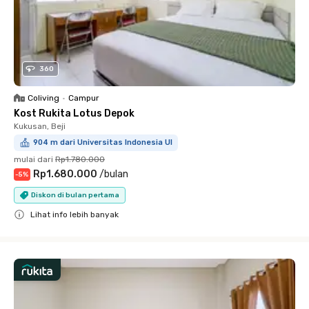
360
Coliving
•
Campur
Kost Rukita Lotus Depok
Kukusan, Beji
904 m dari Universitas Indonesia UI
mulai dari
Rp1.780.000
Rp1.680.000
/
bulan
-
5
%
Diskon di bulan pertama
Lihat info lebih banyak
Close