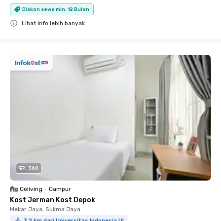
Diskon sewa min. 12 Bulan
Lihat info lebih banyak
Close
360
Coliving
•
Campur
Kost Jerman Kost Depok
Mekar Jaya, Sukma Jaya
3.2 km dari Universitas Indonesia UI