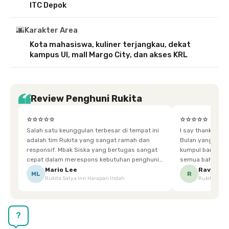
ITC Depok
🌆
Karakter Area
Kota mahasiswa, kuliner terjangkau, dekat
kampus UI, mall Margo City, dan akses KRL
Review Penghuni Rukita
⭐⭐⭐⭐⭐
⭐⭐⭐⭐⭐
Salah satu keunggulan terbesar di tempat ini
I say thankyou s
adalah tim Rukita yang sangat ramah dan
Bulan yang super happy! banyak tem
responsif. Mbak Siska yang bertugas sangat
kumpul bareng mak
cepat dalam merespons kebutuhan penghuni.
semua bahagia ad
Ketika saya meminta keset karena sempat
mgkn saran dari air aja & kebersihan lebih di
Mario Lee
Ravena
ML
R
Rukita Satya Inn Harapan Indah
Rukita Dimi
terpeleset, permintaan tersebut langsung
tingkatka
dipenuhi dengan cepat. Terima kasih Mbak
Siska.
?