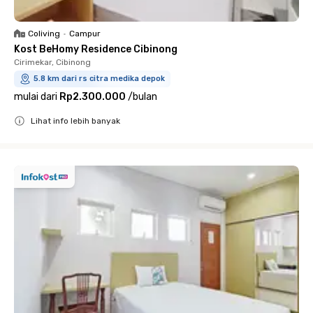
Coliving
•
Campur
Kost BeHomy Residence Cibinong
Cirimekar, Cibinong
5.8 km dari rs citra medika depok
mulai dari
Rp2.300.000
/
bulan
Lihat info lebih banyak
Close