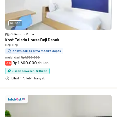
360
Coliving
•
Putra
Kost Toledo House Beji Depok
Beji, Beji
6.1 km dari rs citra medika depok
mulai dari
Rp1.700.000
Rp1.600.000
/
bulan
-
5
%
Diskon sewa min. 12 Bulan
Lihat info lebih banyak
Close