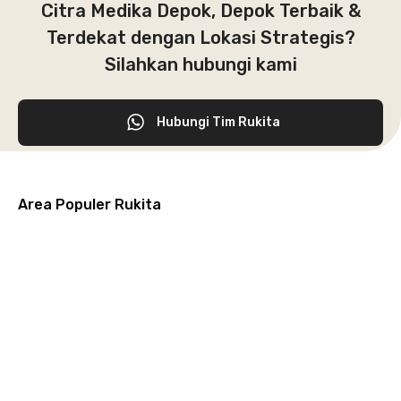
Citra Medika Depok, Depok Terbaik &
Terdekat dengan Lokasi Strategis?
Silahkan hubungi kami
Hubungi Tim Rukita
Area Populer Rukita
Grogol
Kebon
Kuningan
Petamburan
Menteng
Jeruk
Bandung
Surabaya
Malang
Solo
Karawaci
Jakarta
Jakarta
Jakarta
Jakarta
Jawa
Jawa
Jawa
Jawa
Selatan
Barat
Tangerang
Pusat
Barat
Barat
Timur
Timur
Tengah