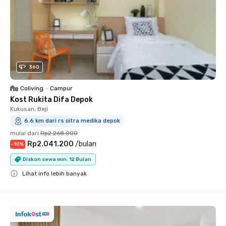
360
Coliving
•
Campur
Kost Rukita Difa Depok
Kukusan, Beji
6.6 km dari rs citra medika depok
mulai dari
Rp2.268.000
Rp2.041.200
/
bulan
-
10
%
Diskon sewa min. 12 Bulan
Lihat info lebih banyak
Close