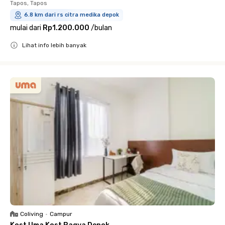
Tapos, Tapos
6.8 km dari rs citra medika depok
mulai dari
Rp1.200.000
/
bulan
Lihat info lebih banyak
Close
Coliving
•
Campur