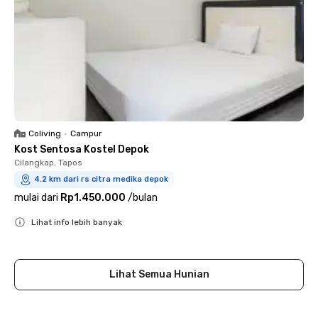
Coliving
•
Campur
Kost Sentosa Kostel Depok
Cilangkap, Tapos
4.2 km dari rs citra medika depok
mulai dari
Rp1.450.000
/
bulan
Lihat info lebih banyak
Close
Lihat Semua Hunian