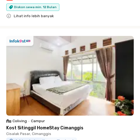
Diskon sewa min. 12 Bulan
Lihat info lebih banyak
Close
Coliving
•
Campur
Kost Sitinggil HomeStay Cimanggis
Cisalak Pasar, Cimanggis