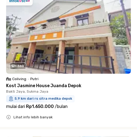
360
Coliving
•
Putri
Kost Jasmine House Juanda Depok
Bakti Jaya, Sukma Jaya
5.9 km dari rs citra medika depok
mulai dari
Rp1.650.000
/
bulan
Lihat info lebih banyak
Close