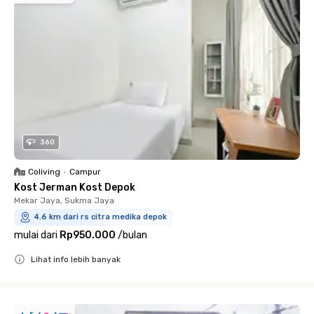
360
Coliving
•
Campur
Kost Jerman Kost Depok
Mekar Jaya, Sukma Jaya
4.6 km dari rs citra medika depok
mulai dari
Rp950.000
/
bulan
Lihat info lebih banyak
Close