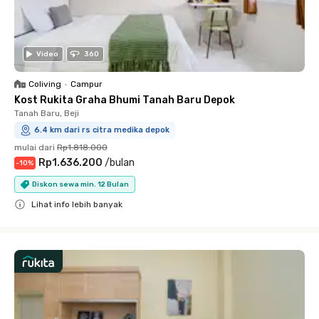
Video
360
Coliving
•
Campur
Kost Rukita Graha Bhumi Tanah Baru Depok
Tanah Baru, Beji
6.4 km dari rs citra medika depok
mulai dari
Rp1.818.000
Rp1.636.200
/
bulan
-
10
%
Diskon sewa min. 12 Bulan
Lihat info lebih banyak
Close