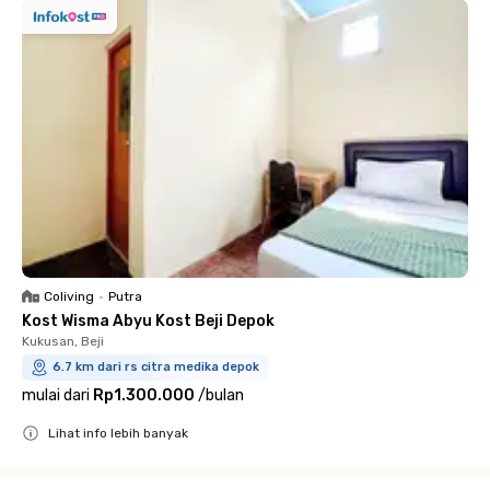
Coliving
•
Putra
Kost Wisma Abyu Kost Beji Depok
Kukusan, Beji
6.7 km dari rs citra medika depok
mulai dari
Rp1.300.000
/
bulan
Lihat info lebih banyak
Close