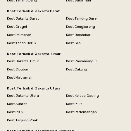
Kost Tanah Abang
Kost Sudirman
Kost Terbaik di Jakarta Barat
Kost Jakarta Barat
Kost Tanjung Duren
Kost Grogol
Kost Cengkareng
Kost Palmerah
Kost Jelambar
Kost Kebon Jeruk
Kost Slipi
Kost Terbaik di Jakarta Timur
Kost Jakarta Timur
Kost Rawamangun
Kost Cibubur
Kost Cakung
Kost Matraman
Kost Terbaik di Jakarta Utara
Kost Jakarta Utara
Kost Kelapa Gading
Kost Sunter
Kost Pluit
Kost PIK 2
Kost Pademangan
Kost Tanjung Priok