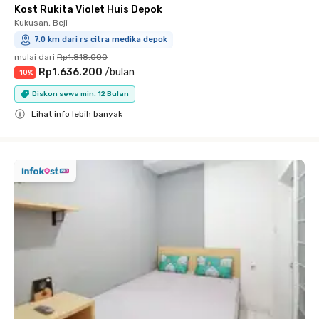
Kost Rukita Violet Huis Depok
Kukusan, Beji
7.0 km dari rs citra medika depok
mulai dari
Rp1.818.000
Rp1.636.200
/
bulan
-
10
%
Diskon sewa min. 12 Bulan
Lihat info lebih banyak
Close