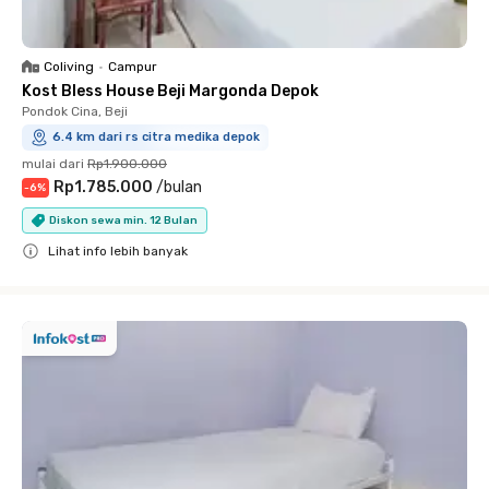
Coliving
•
Campur
Kost Bless House Beji Margonda Depok
Pondok Cina, Beji
6.4 km dari rs citra medika depok
mulai dari
Rp1.900.000
Rp1.785.000
/
bulan
-
6
%
Diskon sewa min. 12 Bulan
Lihat info lebih banyak
Close