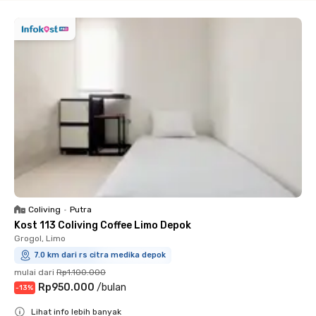
Coliving
•
Putra
Kost 113 Coliving Coffee Limo Depok
Grogol, Limo
7.0 km dari rs citra medika depok
mulai dari
Rp1.100.000
Rp950.000
/
bulan
-
13
%
Lihat info lebih banyak