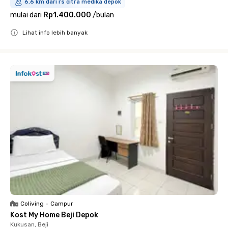
6.6 km dari rs citra medika depok
mulai dari
Rp1.400.000
/
bulan
Lihat info lebih banyak
Close
Coliving
•
Campur
Kost My Home Beji Depok
Kukusan, Beji