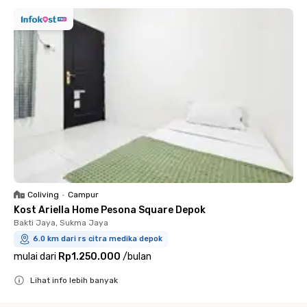
Coliving
•
Campur
Kost Ariella Home Pesona Square Depok
Bakti Jaya, Sukma Jaya
6.0 km dari rs citra medika depok
mulai dari
Rp1.250.000
/
bulan
Lihat info lebih banyak
Close