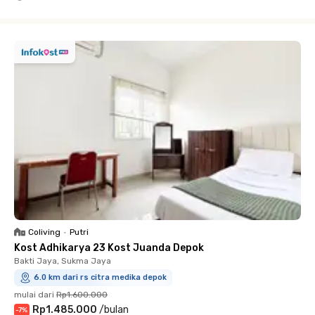
Close
Coliving
•
Putri
Kost Adhikarya 23 Kost Juanda Depok
Bakti Jaya, Sukma Jaya
6.0 km dari rs citra medika depok
mulai dari
Rp1.600.000
Rp1.485.000
/
bulan
-
7
%