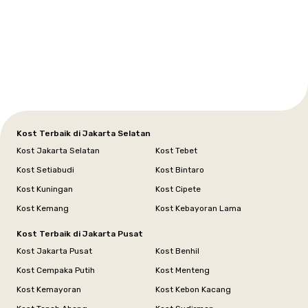
Setiabudi
Cilandak
Depok
Kemanggisan
Semarang
Medan
Tangerang
Bali
Yogyakarta
Jakarta
Jakarta
Jawa
Jakarta
Jawa
Sumatera
Selatan
Banten
Selatan
Barat
Barat
Bali
Yogyakarta
Tengah
Utara
Kost Terbaik di Jakarta Selatan
Kost Jakarta Selatan
Kost Tebet
Kost Setiabudi
Kost Bintaro
Kost Kuningan
Kost Cipete
Kost Kemang
Kost Kebayoran Lama
Kost Terbaik di Jakarta Pusat
Kost Jakarta Pusat
Kost Benhil
Kost Cempaka Putih
Kost Menteng
Kost Kemayoran
Kost Kebon Kacang