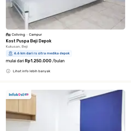
Coliving
•
Campur
Kost Puspa Beji Depok
Kukusan, Beji
6.6 km dari rs citra medika depok
mulai dari
Rp1.250.000
/
bulan
Lihat info lebih banyak
Close