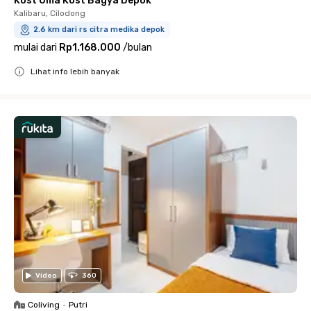
Kost Uma Kost Bagya Depok
Kalibaru, Cilodong
2.6 km dari rs citra medika depok
mulai dari
Rp1.168.000
/
bulan
Lihat info lebih banyak
Close
Video
360
Coliving
•
Putri