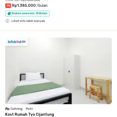
Rp1.385.000
/
bulan
-
7
%
Diskon sewa min. 12 Bulan
Lihat info lebih banyak
Close
Coliving
•
Putri
Kost Rumah Tyo Cijantung