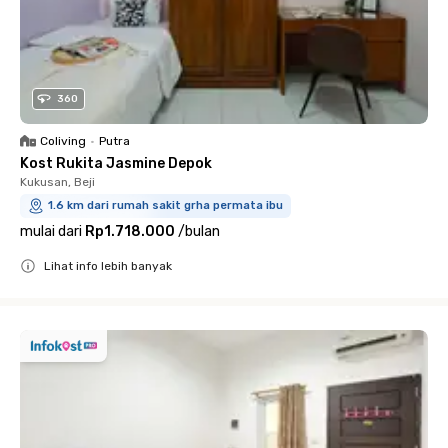
360
Coliving
•
Putra
Kost Rukita Jasmine Depok
Kukusan, Beji
1.6 km dari rumah sakit grha permata ibu
mulai dari
Rp1.718.000
/
bulan
Lihat info lebih banyak
Close