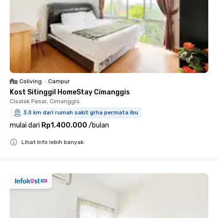
Coliving
•
Campur
Kost Sitinggil HomeStay Cimanggis
Cisalak Pasar, Cimanggis
3.0 km dari rumah sakit grha permata ibu
mulai dari
Rp1.400.000
/
bulan
Lihat info lebih banyak
Close