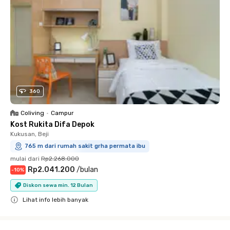
360
Coliving
•
Campur
Kost Rukita Difa Depok
Kukusan, Beji
765 m dari rumah sakit grha permata ibu
mulai dari
Rp2.268.000
Rp2.041.200
/
bulan
-
10
%
Diskon sewa min. 12 Bulan
Lihat info lebih banyak
Close