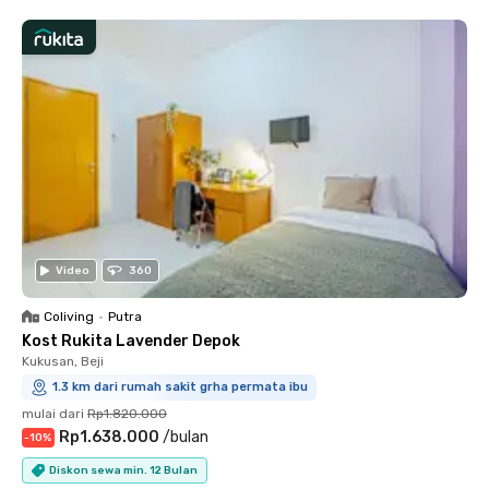
Video
360
Coliving
•
Putra
Kost Rukita Lavender Depok
Kukusan, Beji
1.3 km dari rumah sakit grha permata ibu
mulai dari
Rp1.820.000
Rp1.638.000
/
bulan
-
10
%
Diskon sewa min. 12 Bulan