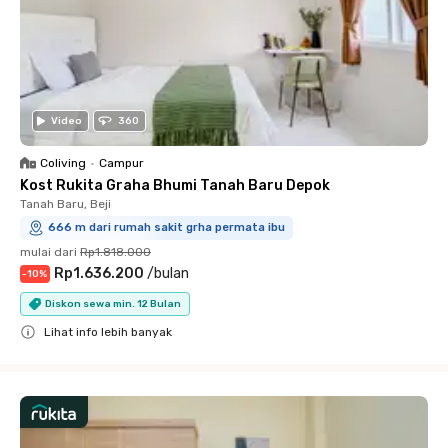
Video
360
Coliving
•
Campur
Kost Rukita Graha Bhumi Tanah Baru Depok
Tanah Baru, Beji
666 m dari rumah sakit grha permata ibu
mulai dari
Rp1.818.000
Rp1.636.200
/
bulan
-
10
%
Diskon sewa min. 12 Bulan
Lihat info lebih banyak
Close