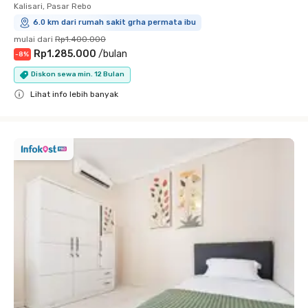
Kalisari, Pasar Rebo
6.0 km dari rumah sakit grha permata ibu
mulai dari
Rp1.400.000
Rp1.285.000
/
bulan
-
8
%
Diskon sewa min. 12 Bulan
Lihat info lebih banyak
Close