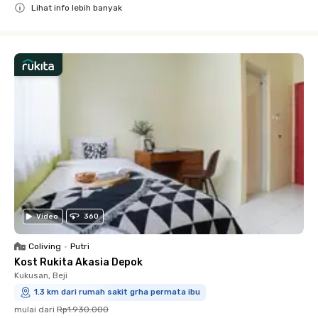
Lihat info lebih banyak
Close
Video
360
Coliving
•
Putri
Kost Rukita Akasia Depok
Kukusan, Beji
1.3 km dari rumah sakit grha permata ibu
mulai dari
Rp1.930.000