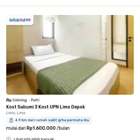
Close
Coliving
•
Putri
Kost Sabumi 3 Kost UPN Limo Depok
Limo, Limo
4.9 km dari rumah sakit grha permata ibu
mulai dari
Rp1.600.000
/
bulan
Lihat info lebih banyak