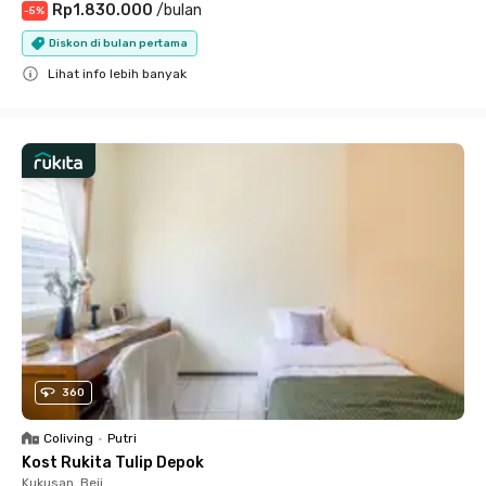
Rp1.830.000
/
bulan
-
5
%
Diskon di bulan pertama
Lihat info lebih banyak
Close
360
Coliving
•
Putri
Kost Rukita Tulip Depok
Kukusan, Beji