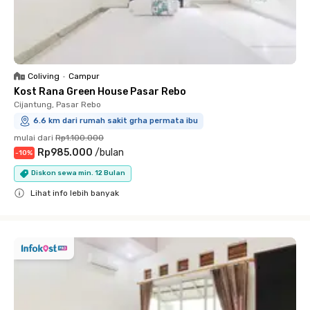
Coliving
•
Campur
Kost Rana Green House Pasar Rebo
Cijantung, Pasar Rebo
6.6 km dari rumah sakit grha permata ibu
mulai dari
Rp1.100.000
Rp985.000
/
bulan
-
10
%
Diskon sewa min. 12 Bulan
Lihat info lebih banyak
Close