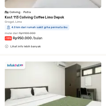
Coliving
•
Putra
Kost 113 Coliving Coffee Limo Depok
Grogol, Limo
4.0 km dari rumah sakit grha permata ibu
mulai dari
Rp1.100.000
Rp950.000
/
bulan
-
13
%
Lihat info lebih banyak
Close