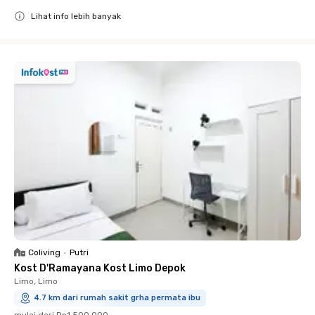
Lihat info lebih banyak
Close
Coliving
•
Putri
Kost D'Ramayana Kost Limo Depok
Limo, Limo
4.7 km dari rumah sakit grha permata ibu
mulai dari
Rp1.500.000