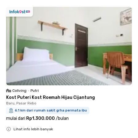
Coliving
•
Putri
Kost Puteri Kost Roemah Hijau Cijantung
Baru, Pasar Rebo
6.1 km dari rumah sakit grha permata ibu
mulai dari
Rp1.300.000
/
bulan
Lihat info lebih banyak
Close