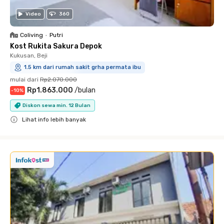
Video
360
Coliving
•
Putri
Kost Rukita Sakura Depok
Kukusan, Beji
1.5 km dari rumah sakit grha permata ibu
mulai dari
Rp2.070.000
Rp1.863.000
/
bulan
-
10
%
Diskon sewa min. 12 Bulan
Lihat info lebih banyak
Close