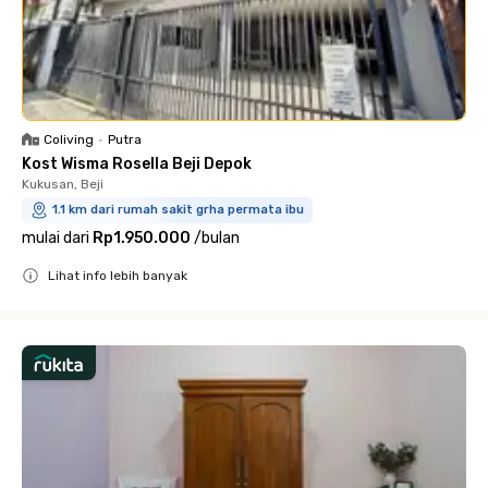
Coliving
•
Putra
Kost Wisma Rosella Beji Depok
Kukusan, Beji
1.1 km dari rumah sakit grha permata ibu
mulai dari
Rp1.950.000
/
bulan
Lihat info lebih banyak
Close