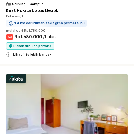
Coliving
•
Campur
Kost Rukita Lotus Depok
Kukusan, Beji
1.4 km dari rumah sakit grha permata ibu
mulai dari
Rp1.780.000
Rp1.680.000
/
bulan
-
5
%
Diskon di bulan pertama
Lihat info lebih banyak
Close