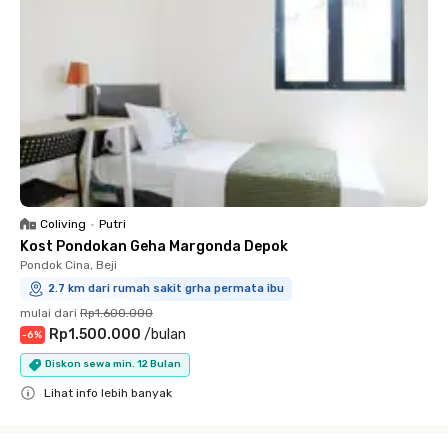
Coliving
•
Putri
Kost Pondokan Geha Margonda Depok
Pondok Cina, Beji
2.7 km dari rumah sakit grha permata ibu
mulai dari
Rp1.600.000
Rp1.500.000
/
bulan
-
6
%
Diskon sewa min. 12 Bulan
Lihat info lebih banyak
Close