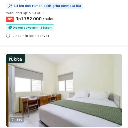
1.4 km dari rumah sakit grha permata ibu
mulai dari
Rp1.980.000
Rp1.782.000
/
bulan
-
10
%
Diskon sewa min. 12 Bulan
Lihat info lebih banyak
Close
360