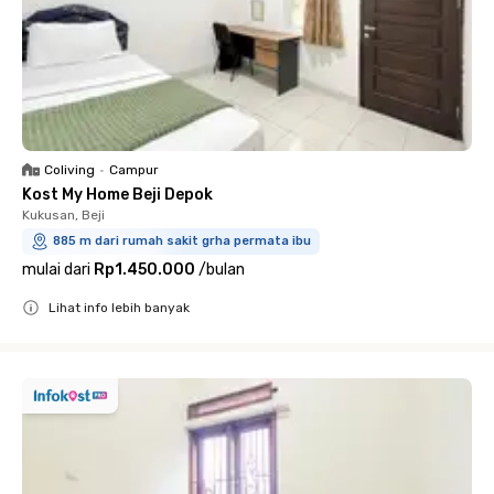
Coliving
•
Campur
Kost My Home Beji Depok
Kukusan, Beji
885 m dari rumah sakit grha permata ibu
mulai dari
Rp1.450.000
/
bulan
Lihat info lebih banyak
Close