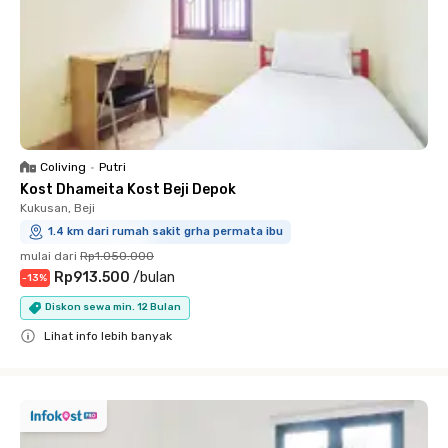
Coliving
•
Putri
Kost Dhameita Kost Beji Depok
Kukusan, Beji
1.4 km dari rumah sakit grha permata ibu
mulai dari
Rp1.050.000
Rp913.500
/
bulan
-
13
%
Diskon sewa min. 12 Bulan
Lihat info lebih banyak
Close