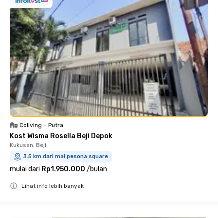
Coliving
•
Putra
Kost Wisma Rosella Beji Depok
Kukusan, Beji
3.5 km dari mal pesona square
mulai dari
Rp1.950.000
/
bulan
Lihat info lebih banyak
Close