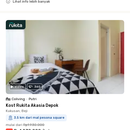
Lihat info lebih banyak
Close
Video
360
Coliving
•
Putri
Kost Rukita Akasia Depok
Kukusan, Beji
3.5 km dari mal pesona square
mulai dari
Rp1.930.000