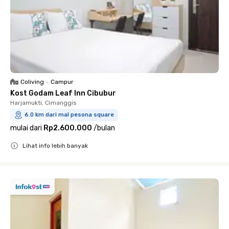
Coliving
•
Campur
Kost Godam Leaf Inn Cibubur
Harjamukti, Cimanggis
6.0 km dari mal pesona square
mulai dari
Rp2.600.000
/
bulan
Lihat info lebih banyak
Close