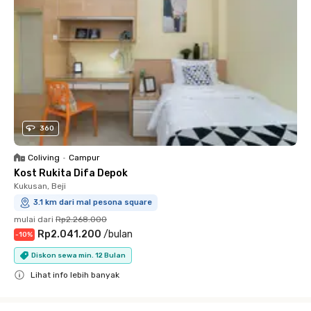
360
Coliving
•
Campur
Kost Rukita Difa Depok
Kukusan, Beji
3.1 km dari mal pesona square
mulai dari
Rp2.268.000
Rp2.041.200
/
bulan
-
10
%
Diskon sewa min. 12 Bulan
Lihat info lebih banyak
Close