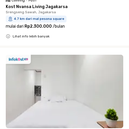
Coliving
•
Putri
Kost Nvansa Living Jagakarsa
Srengseng Sawah, Jagakarsa
4.7 km dari mal pesona square
mulai dari
Rp2.300.000
/
bulan
Lihat info lebih banyak
Close