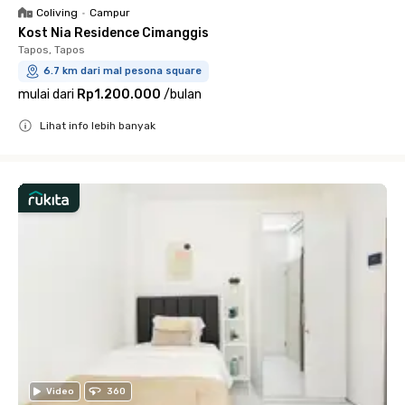
Coliving
•
Campur
Kost Nia Residence Cimanggis
Tapos, Tapos
6.7 km dari mal pesona square
mulai dari
Rp1.200.000
/
bulan
Lihat info lebih banyak
Close
Video
360