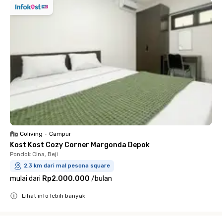
Coliving
•
Campur
Kost Kost Cozy Corner Margonda Depok
Pondok Cina, Beji
2.3 km dari mal pesona square
mulai dari
Rp2.000.000
/
bulan
Lihat info lebih banyak
Close