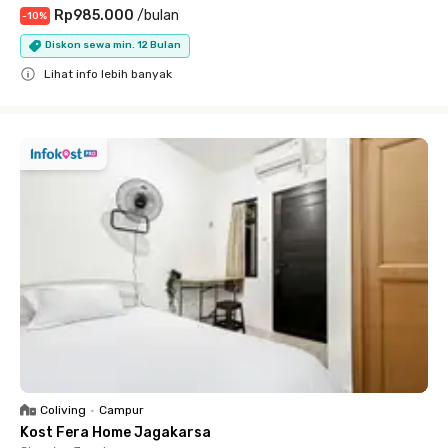
Rp985.000
/
bulan
-
10
%
Diskon sewa min. 12 Bulan
Lihat info lebih banyak
Close
Coliving
•
Campur
Kost Fera Home Jagakarsa