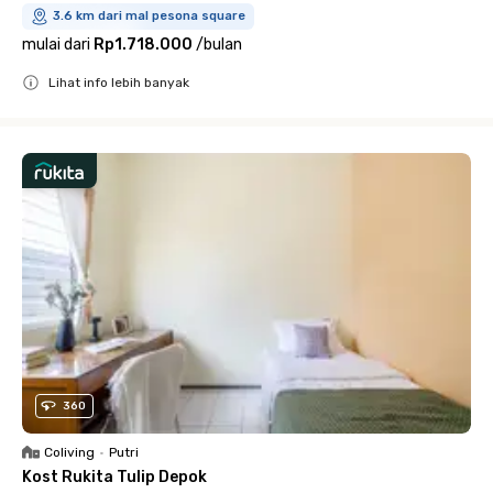
3.6 km dari mal pesona square
mulai dari
Rp1.718.000
/
bulan
Lihat info lebih banyak
Close
360
Coliving
•
Putri
Kost Rukita Tulip Depok