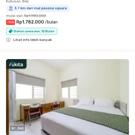
Kukusan, Beji
3.7 km dari mal pesona square
mulai dari
Rp1.980.000
Rp1.782.000
/
bulan
-
10
%
Diskon sewa min. 12 Bulan
Lihat info lebih banyak
Close
360