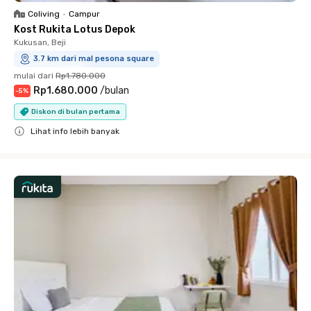
Coliving
•
Campur
Kost Rukita Lotus Depok
Kukusan, Beji
3.7 km dari mal pesona square
mulai dari
Rp1.780.000
Rp1.680.000
/
bulan
-
5
%
Diskon di bulan pertama
Lihat info lebih banyak
Close