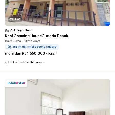
360
Coliving
•
Putri
Kost Jasmine House Juanda Depok
Bakti Jaya, Sukma Jaya
355 m dari mal pesona square
mulai dari
Rp1.650.000
/
bulan
Lihat info lebih banyak
Close