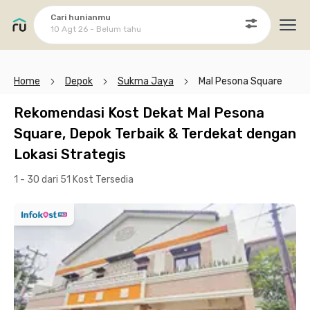
Cari hunianmu
10 Agt 26 - Belum tahu
Ope
Home
Depok
Sukma Jaya
Mal Pesona Square
Rekomendasi Kost Dekat Mal Pesona
Square, Depok Terbaik & Terdekat dengan
Lokasi Strategis
1 - 30 dari 51 Kost
Tersedia