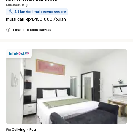
Kukusan, Beji
3.2 km dari mal pesona square
mulai dari
Rp1.450.000
/
bulan
Lihat info lebih banyak
Close
Coliving
•
Putri