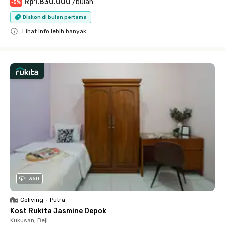
Rp1.830.000
/
bulan
-
5
%
Diskon di bulan pertama
Lihat info lebih banyak
Close
360
Coliving
•
Putra
Kost Rukita Jasmine Depok
Kukusan, Beji