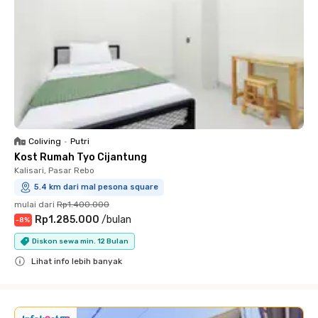
Coliving
•
Putri
Kost Rumah Tyo Cijantung
Kalisari, Pasar Rebo
5.4 km dari mal pesona square
mulai dari
Rp1.400.000
Rp1.285.000
/
bulan
-
8
%
Diskon sewa min. 12 Bulan
Lihat info lebih banyak
Close