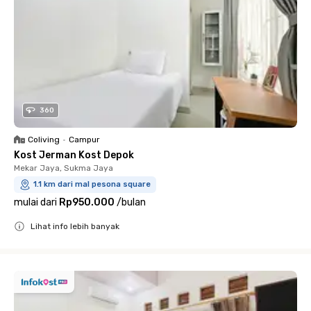
360
Coliving
•
Campur
Kost Jerman Kost Depok
Mekar Jaya, Sukma Jaya
1.1 km dari mal pesona square
mulai dari
Rp950.000
/
bulan
Lihat info lebih banyak
Close