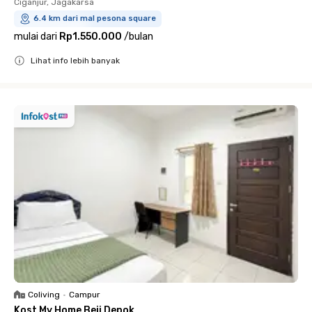
Ciganjur, Jagakarsa
6.4 km dari mal pesona square
mulai dari
Rp1.550.000
/
bulan
Lihat info lebih banyak
Close
Coliving
•
Campur
Kost My Home Beji Depok