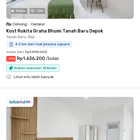
Video
360
Coliving
•
Campur
Kost Rukita Graha Bhumi Tanah Baru Depok
Tanah Baru, Beji
4.2 km dari mal pesona square
mulai dari
Rp1.818.000
Rp1.636.200
/
bulan
-
10
%
Diskon sewa min. 12 Bulan
Lihat info lebih banyak
Close