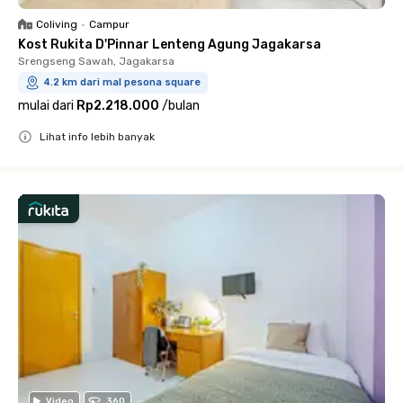
Coliving
•
Campur
Kost Rukita D'Pinnar Lenteng Agung Jagakarsa
Srengseng Sawah, Jagakarsa
4.2 km dari mal pesona square
mulai dari
Rp2.218.000
/
bulan
Lihat info lebih banyak
Close
Video
360