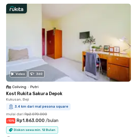
Video
360
Coliving
•
Putri
Kost Rukita Sakura Depok
Kukusan, Beji
3.4 km dari mal pesona square
mulai dari
Rp2.070.000
Rp1.863.000
/
bulan
-
10
%
Diskon sewa min. 12 Bulan