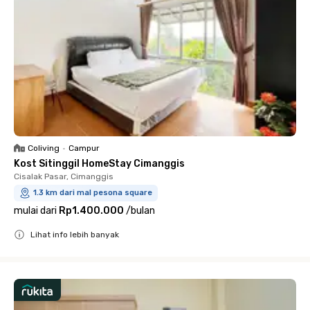
Coliving
•
Campur
Kost Sitinggil HomeStay Cimanggis
Cisalak Pasar, Cimanggis
1.3 km dari mal pesona square
mulai dari
Rp1.400.000
/
bulan
Lihat info lebih banyak
Close