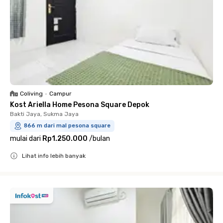
Coliving
•
Campur
Kost Ariella Home Pesona Square Depok
Bakti Jaya, Sukma Jaya
866 m dari mal pesona square
mulai dari
Rp1.250.000
/
bulan
Lihat info lebih banyak
Close