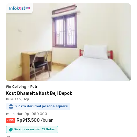
Coliving
•
Putri
Kost Dhameita Kost Beji Depok
Kukusan, Beji
3.7 km dari mal pesona square
mulai dari
Rp1.050.000
Rp913.500
/
bulan
-
13
%
Diskon sewa min. 12 Bulan