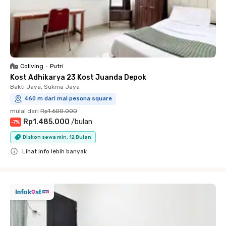
Coliving
•
Putri
Kost Adhikarya 23 Kost Juanda Depok
Bakti Jaya, Sukma Jaya
460 m dari mal pesona square
mulai dari
Rp1.600.000
Rp1.485.000
/
bulan
-
7
%
Diskon sewa min. 12 Bulan
Lihat info lebih banyak
Close