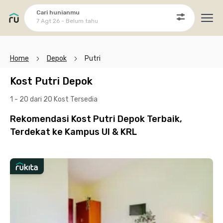
Cari hunianmu
7 Agt 26 - Belum tahu
Ope
Home
Depok
Putri
Kost Putri Depok
1 - 20 dari 20 Kost
Tersedia
Rekomendasi Kost Putri Depok Terbaik,
Terdekat ke Kampus UI & KRL