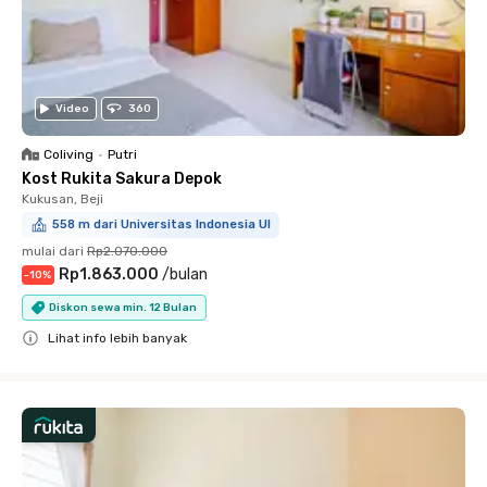
Video
360
Coliving
•
Putri
Kost Rukita Sakura Depok
Kukusan, Beji
558 m dari Universitas Indonesia UI
mulai dari
Rp2.070.000
Rp1.863.000
/
bulan
-
10
%
Diskon sewa min. 12 Bulan
Lihat info lebih banyak
Close