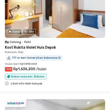
Video
360
Coliving
•
Putri
Kost Rukita Violet Huis Depok
Kukusan, Beji
717 m dari Universitas Indonesia UI
mulai dari
Rp1.818.000
Rp1.636.200
/
bulan
-
10
%
Diskon sewa min. 12 Bulan
Lihat info lebih banyak
Close