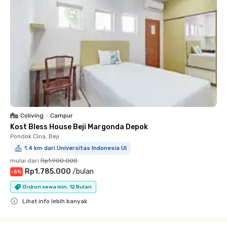
Coliving
•
Campur
Kost Bless House Beji Margonda Depok
Pondok Cina, Beji
1.4 km dari Universitas Indonesia UI
mulai dari
Rp1.900.000
Rp1.785.000
/
bulan
-
6
%
Diskon sewa min. 12 Bulan
Lihat info lebih banyak
Close