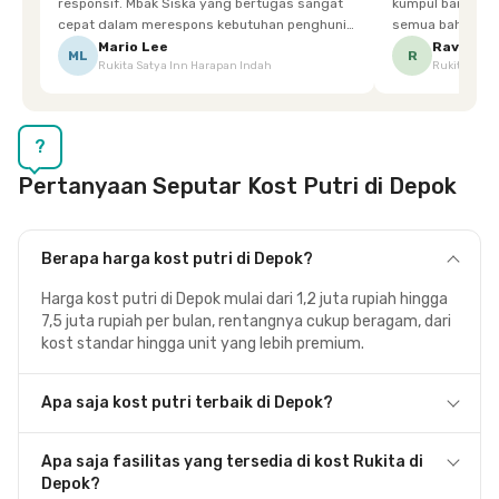
responsif. Mbak Siska yang bertugas sangat
kumpul bareng mak
cepat dalam merespons kebutuhan penghuni.
semua bahagia ad
Ketika saya meminta keset karena sempat
mgkn saran dari air aja & kebersihan lebih di
Mario Lee
Ravena
ML
R
Rukita Satya Inn Harapan Indah
Rukita Dimi
terpeleset, permintaan tersebut langsung
tingkatka
dipenuhi dengan cepat. Terima kasih Mbak
Siska.
?
Pertanyaan Seputar Kost Putri di Depok
Berapa harga kost putri di Depok?
Harga kost putri di Depok mulai dari 1,2 juta rupiah hingga
7,5 juta rupiah per bulan, rentangnya cukup beragam, dari
kost standar hingga unit yang lebih premium.
Apa saja kost putri terbaik di Depok?
Apa saja fasilitas yang tersedia di kost Rukita di
Depok?