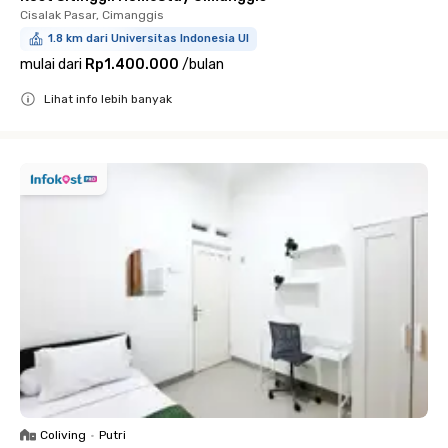
Cisalak Pasar, Cimanggis
1.8 km dari Universitas Indonesia UI
mulai dari
Rp1.400.000
/
bulan
Lihat info lebih banyak
Close
Coliving
•
Putri