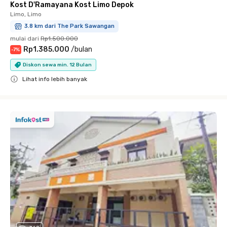
Kost D'Ramayana Kost Limo Depok
Limo, Limo
3.8 km dari The Park Sawangan
mulai dari
Rp1.500.000
Rp1.385.000
/
bulan
-
7
%
Diskon sewa min. 12 Bulan
Lihat info lebih banyak
Close