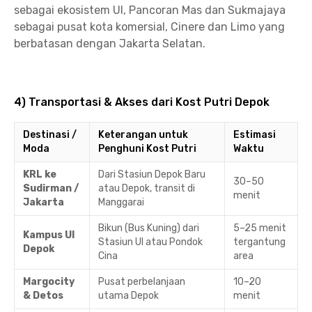
sebagai ekosistem UI, Pancoran Mas dan Sukmajaya
sebagai pusat kota komersial, Cinere dan Limo yang
berbatasan dengan Jakarta Selatan.
4) Transportasi & Akses dari Kost Putri Depok
Destinasi /
Keterangan untuk
Estimasi
Moda
Penghuni Kost Putri
Waktu
KRL ke
Dari Stasiun Depok Baru
30–50
Sudirman /
atau Depok, transit di
menit
Jakarta
Manggarai
Bikun (Bus Kuning) dari
5–25 menit
Kampus UI
Stasiun UI atau Pondok
tergantung
Depok
Cina
area
Margocity
Pusat perbelanjaan
10–20
& Detos
utama Depok
menit