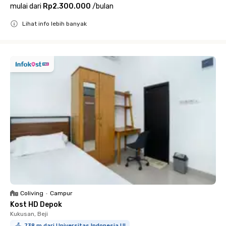
mulai dari
Rp2.300.000
/
bulan
Lihat info lebih banyak
Close
Coliving
•
Campur
Kost HD Depok
Kukusan, Beji
738 m dari Universitas Indonesia UI