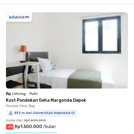
Close
Coliving
•
Putri
Kost Pondokan Geha Margonda Depok
Pondok Cina, Beji
892 m dari Universitas Indonesia UI
mulai dari
Rp1.600.000
Rp1.500.000
/
bulan
-
6
%