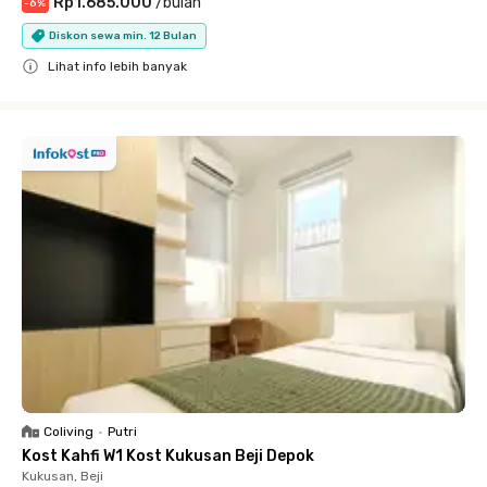
Rp1.685.000
/
bulan
-
6
%
Diskon sewa min. 12 Bulan
Lihat info lebih banyak
Close
Coliving
•
Putri
Kost Kahfi W1 Kost Kukusan Beji Depok
Kukusan, Beji