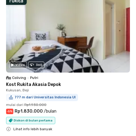
Video
360
Coliving
•
Putri
Kost Rukita Akasia Depok
Kukusan, Beji
777 m dari Universitas Indonesia UI
mulai dari
Rp1.930.000
Rp1.830.000
/
bulan
-
5
%
Diskon di bulan pertama
Lihat info lebih banyak