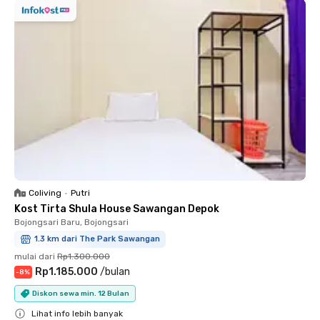
Coliving
•
Putri
Kost Tirta Shula House Sawangan Depok
Bojongsari Baru, Bojongsari
1.3 km dari The Park Sawangan
mulai dari
Rp1.300.000
Rp1.185.000
/
bulan
-
8
%
Diskon sewa min. 12 Bulan
Lihat info lebih banyak