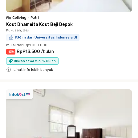
Coliving
•
Putri
Kost Dhameita Kost Beji Depok
Kukusan, Beji
936 m dari Universitas Indonesia UI
mulai dari
Rp1.050.000
Rp913.500
/
bulan
-
13
%
Diskon sewa min. 12 Bulan
Lihat info lebih banyak
Close