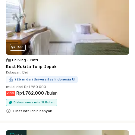
360
Coliving
•
Putri
Kost Rukita Tulip Depok
Kukusan, Beji
926 m dari Universitas Indonesia UI
mulai dari
Rp1.980.000
Rp1.782.000
/
bulan
-
10
%
Diskon sewa min. 12 Bulan
Lihat info lebih banyak
Close