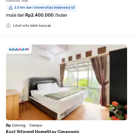
Kukusan, Beji
2.0 km dari Universitas Indonesia UI
mulai dari
Rp2.400.000
/
bulan
Lihat info lebih banyak
Close
Coliving
•
Campur
Kost Sitinggil HomeStay Cimanggis