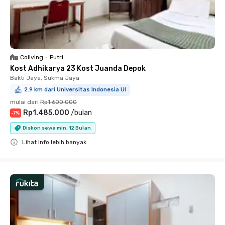
Coliving
•
Putri
Kost Adhikarya 23 Kost Juanda Depok
Bakti Jaya, Sukma Jaya
2.9 km dari Universitas Indonesia UI
mulai dari
Rp1.600.000
Rp1.485.000
/
bulan
-
7
%
Diskon sewa min. 12 Bulan
Lihat info lebih banyak
Close