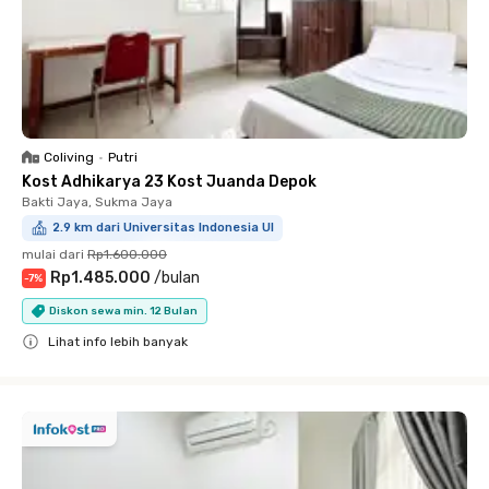
Coliving
•
Putri
Kost Adhikarya 23 Kost Juanda Depok
Bakti Jaya, Sukma Jaya
2.9 km dari Universitas Indonesia UI
mulai dari
Rp1.600.000
Rp1.485.000
/
bulan
-
7
%
Diskon sewa min. 12 Bulan
Lihat info lebih banyak
Close