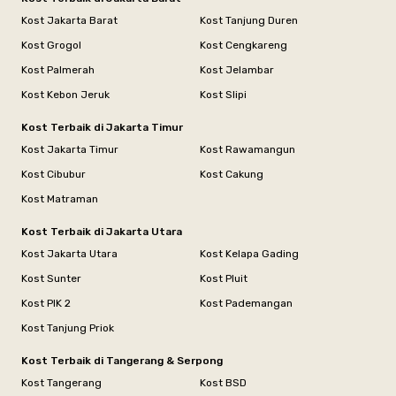
Kost Jakarta Barat
Kost Tanjung Duren
Kost Grogol
Kost Cengkareng
Kost Palmerah
Kost Jelambar
Kost Kebon Jeruk
Kost Slipi
Kost Terbaik di Jakarta Timur
Kost Jakarta Timur
Kost Rawamangun
Kost Cibubur
Kost Cakung
Kost Matraman
Kost Terbaik di Jakarta Utara
Kost Jakarta Utara
Kost Kelapa Gading
Kost Sunter
Kost Pluit
Kost PIK 2
Kost Pademangan
Kost Tanjung Priok
Kost Terbaik di Tangerang & Serpong
Kost Tangerang
Kost BSD