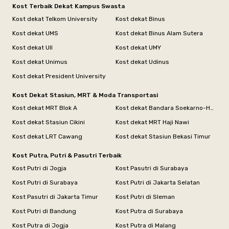
Kost Terbaik Dekat Kampus Swasta
Kost dekat Telkom University
Kost dekat Binus
Kost dekat UMS
Kost dekat Binus Alam Sutera
Kost dekat UII
Kost dekat UMY
Kost dekat Unimus
Kost dekat Udinus
Kost dekat President University
Kost Dekat Stasiun, MRT & Moda Transportasi
Kost dekat MRT Blok A
Kost dekat Bandara Soekarno-Hatta
Kost dekat Stasiun Cikini
Kost dekat MRT Haji Nawi
Kost dekat LRT Cawang
Kost dekat Stasiun Bekasi Timur
Kost Putra, Putri & Pasutri Terbaik
Kost Putri di Jogja
Kost Pasutri di Surabaya
Kost Putri di Surabaya
Kost Putri di Jakarta Selatan
Kost Pasutri di Jakarta Timur
Kost Putri di Sleman
Kost Putri di Bandung
Kost Putra di Surabaya
Kost Putra di Jogja
Kost Putra di Malang