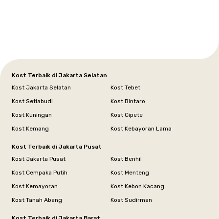
Tangerang
Bali
Yogyakarta
Jakarta
Jakarta
Jawa
Jakarta
Jawa
Sumatera
Selatan
Banten
Selatan
Barat
Barat
Bali
Yogyakarta
Tengah
Utara
Kost Terbaik di Jakarta Selatan
Kost Jakarta Selatan
Kost Tebet
Kost Setiabudi
Kost Bintaro
Kost Kuningan
Kost Cipete
Kost Kemang
Kost Kebayoran Lama
Kost Terbaik di Jakarta Pusat
Kost Jakarta Pusat
Kost Benhil
Kost Cempaka Putih
Kost Menteng
Kost Kemayoran
Kost Kebon Kacang
Kost Tanah Abang
Kost Sudirman
Kost Terbaik di Jakarta Barat