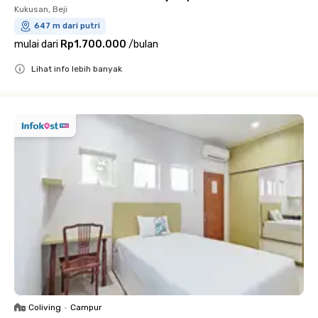
Kukusan, Beji
647 m dari putri
mulai dari
Rp1.700.000
/
bulan
Lihat info lebih banyak
Close
Coliving
•
Campur