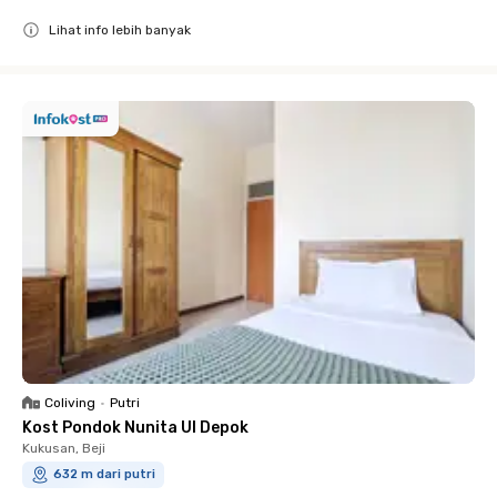
Lihat info lebih banyak
Close
Coliving
•
Putri
Kost Pondok Nunita UI Depok
Kukusan, Beji
632 m dari putri