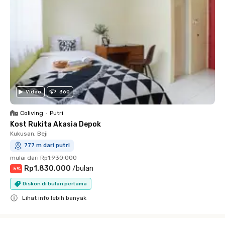
Video
360
Coliving
•
Putri
Kost Rukita Akasia Depok
Kukusan, Beji
777 m dari putri
mulai dari
Rp1.930.000
Rp1.830.000
/
bulan
-
5
%
Diskon di bulan pertama
Lihat info lebih banyak
Close