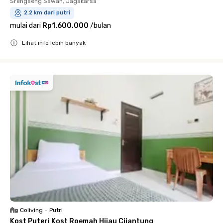
Srengseng Sawah, Jagakarsa
2.2 km dari putri
mulai dari
Rp1.600.000
/
bulan
Lihat info lebih banyak
Close
Coliving
•
Putri
Kost Puteri Kost Roemah Hijau Cijantung