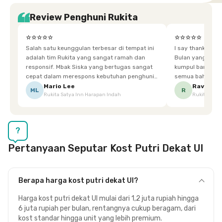
Review Penghuni Rukita
⭐⭐⭐⭐⭐
⭐⭐⭐⭐⭐
Salah satu keunggulan terbesar di tempat ini
I say thankyou s
adalah tim Rukita yang sangat ramah dan
Bulan yang super happy! banyak tem
responsif. Mbak Siska yang bertugas sangat
kumpul bareng mak
cepat dalam merespons kebutuhan penghuni.
semua bahagia ad
Ketika saya meminta keset karena sempat
mgkn saran dari air aja & kebersihan lebih di
Mario Lee
Ravena
ML
R
Rukita Satya Inn Harapan Indah
Rukita Dimi
terpeleset, permintaan tersebut langsung
tingkatka
dipenuhi dengan cepat. Terima kasih Mbak
Siska.
?
Pertanyaan Seputar Kost Putri Dekat UI
Berapa harga kost putri dekat UI?
Harga kost putri dekat UI mulai dari 1,2 juta rupiah hingga
6 juta rupiah per bulan, rentangnya cukup beragam, dari
kost standar hingga unit yang lebih premium.