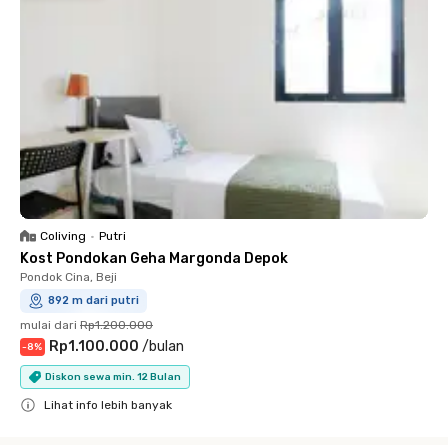
Coliving
•
Putri
Kost Pondokan Geha Margonda Depok
Pondok Cina, Beji
892 m dari putri
mulai dari
Rp1.200.000
Rp1.100.000
/
bulan
-
8
%
Diskon sewa min. 12 Bulan
Lihat info lebih banyak
Close