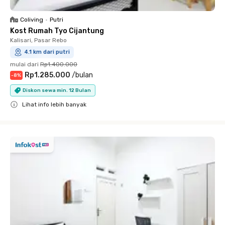
Coliving
•
Putri
Kost Rumah Tyo Cijantung
Kalisari, Pasar Rebo
4.1 km dari putri
mulai dari
Rp1.400.000
Rp1.285.000
/
bulan
-
8
%
Diskon sewa min. 12 Bulan
Lihat info lebih banyak
Close