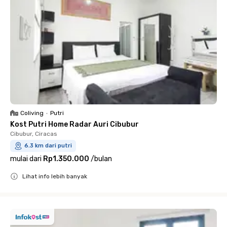
Coliving
•
Putri
Kost Putri Home Radar Auri Cibubur
Cibubur, Ciracas
6.3 km dari putri
mulai dari
Rp1.350.000
/
bulan
Lihat info lebih banyak
Close