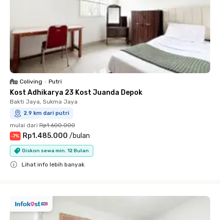
Coliving
•
Putri
Kost Adhikarya 23 Kost Juanda Depok
Bakti Jaya, Sukma Jaya
2.9 km dari putri
mulai dari
Rp1.600.000
Rp1.485.000
/
bulan
-
7
%
Diskon sewa min. 12 Bulan
Lihat info lebih banyak
Close