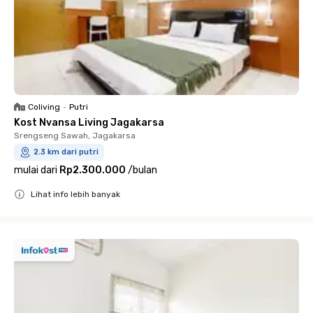
Coliving
•
Putri
Kost Nvansa Living Jagakarsa
Srengseng Sawah, Jagakarsa
2.3 km dari putri
mulai dari
Rp2.300.000
/
bulan
Lihat info lebih banyak
Close