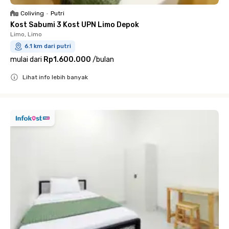
Coliving
•
Putri
Kost Sabumi 3 Kost UPN Limo Depok
Limo, Limo
6.1 km dari putri
mulai dari
Rp1.600.000
/
bulan
Lihat info lebih banyak
Close