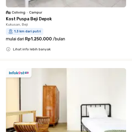
Coliving
•
Campur
Kost Puspa Beji Depok
Kukusan, Beji
1.3 km dari putri
mulai dari
Rp1.250.000
/
bulan
Lihat info lebih banyak
Close