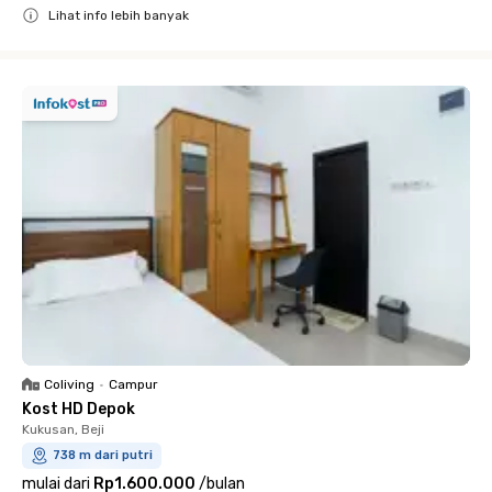
Lihat info lebih banyak
Close
Coliving
•
Campur
Kost HD Depok
Kukusan, Beji
738 m dari putri
mulai dari
Rp1.600.000
/
bulan