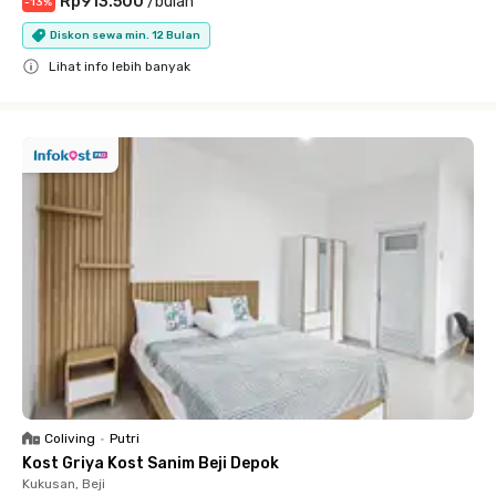
Rp913.500
/
bulan
-
13
%
Diskon sewa min. 12 Bulan
Lihat info lebih banyak
Close
Coliving
•
Putri
Kost Griya Kost Sanim Beji Depok
Kukusan, Beji