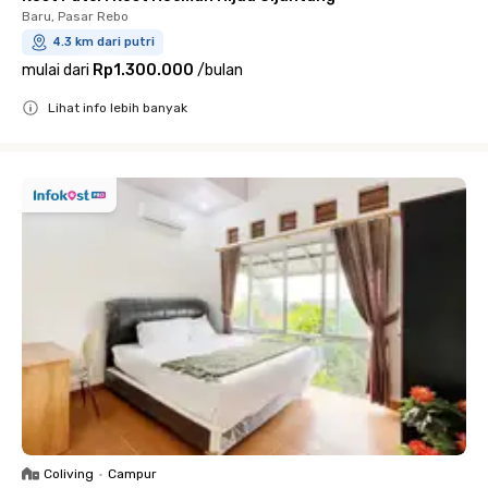
Baru, Pasar Rebo
4.3 km dari putri
mulai dari
Rp1.300.000
/
bulan
Lihat info lebih banyak
Close
Coliving
•
Campur