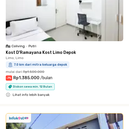
Coliving
•
Putri
Kost D'Ramayana Kost Limo Depok
Limo, Limo
7.0 km dari mitra keluarga depok
mulai dari
Rp1.500.000
Rp1.385.000
/
bulan
-
7
%
Diskon sewa min. 12 Bulan
Lihat info lebih banyak
Close