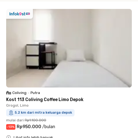
Coliving
•
Putra
Kost 113 Coliving Coffee Limo Depok
Grogol, Limo
5.2 km dari mitra keluarga depok
mulai dari
Rp1.100.000
Rp950.000
/
bulan
-
13
%
Lihat info lebih banyak