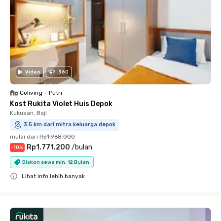
Video
360
Coliving
•
Putri
Kost Rukita Violet Huis Depok
Kukusan, Beji
3.5 km dari mitra keluarga depok
mulai dari
Rp1.968.000
Rp1.771.200
/
bulan
-
10
%
Diskon sewa min. 12 Bulan
Lihat info lebih banyak
Close