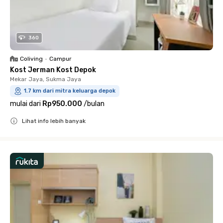
360
Coliving
•
Campur
Kost Jerman Kost Depok
Mekar Jaya, Sukma Jaya
1.7 km dari mitra keluarga depok
mulai dari
Rp950.000
/
bulan
Lihat info lebih banyak
Close