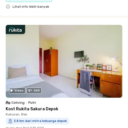
Lihat info lebih banyak
Close
Video
360
Coliving
•
Putri
Kost Rukita Sakura Depok
Kukusan, Beji
3.8 km dari mitra keluarga depok