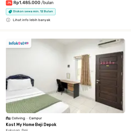
Rp1.485.000
/
bulan
-
7
%
Diskon sewa min. 12 Bulan
Lihat info lebih banyak
Close
Coliving
•
Campur
Kost My Home Beji Depok
Kukusan, Beji