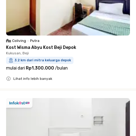
Coliving
•
Putra
Kost Wisma Abyu Kost Beji Depok
Kukusan, Beji
3.2 km dari mitra keluarga depok
mulai dari
Rp1.300.000
/
bulan
Lihat info lebih banyak
Close