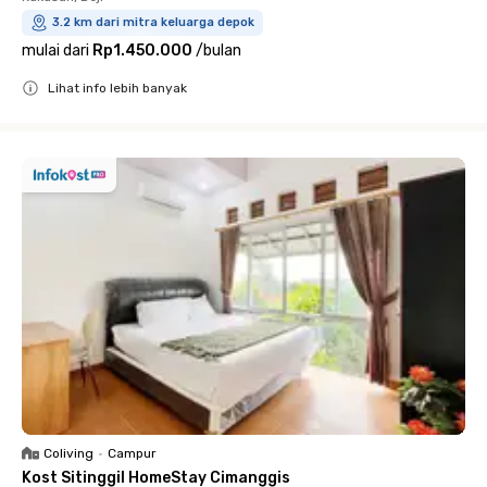
3.2 km dari mitra keluarga depok
mulai dari
Rp1.450.000
/
bulan
Lihat info lebih banyak
Close
Coliving
•
Campur
Kost Sitinggil HomeStay Cimanggis