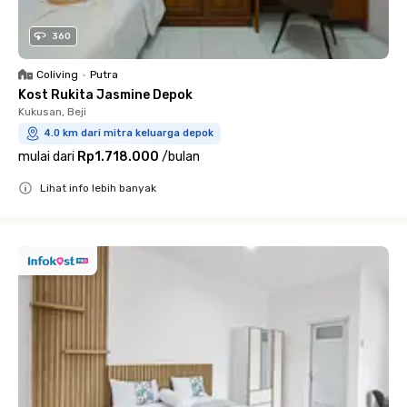
360
Coliving
•
Putra
Kost Rukita Jasmine Depok
Kukusan, Beji
4.0 km dari mitra keluarga depok
mulai dari
Rp1.718.000
/
bulan
Lihat info lebih banyak
Close