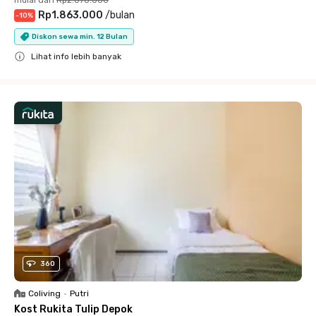
mulai dari
Rp2.070.000
Rp1.863.000
/
bulan
-
10
%
Diskon sewa min. 12 Bulan
Lihat info lebih banyak
Close
360
Coliving
•
Putri
Kost Rukita Tulip Depok