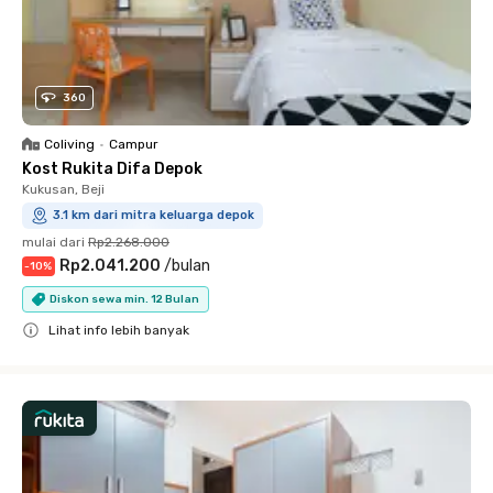
360
Coliving
•
Campur
Kost Rukita Difa Depok
Kukusan, Beji
3.1 km dari mitra keluarga depok
mulai dari
Rp2.268.000
Rp2.041.200
/
bulan
-
10
%
Diskon sewa min. 12 Bulan
Lihat info lebih banyak
Close