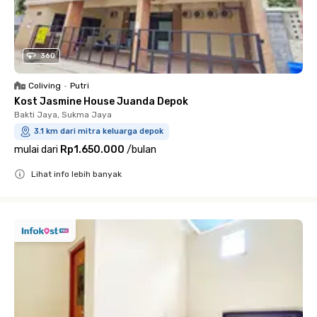
360
Coliving
•
Putri
Kost Jasmine House Juanda Depok
Bakti Jaya, Sukma Jaya
3.1 km dari mitra keluarga depok
mulai dari
Rp1.650.000
/
bulan
Lihat info lebih banyak
Close