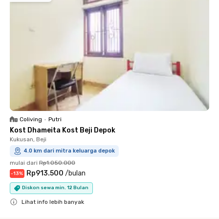
Coliving
•
Putri
Kost Dhameita Kost Beji Depok
Kukusan, Beji
4.0 km dari mitra keluarga depok
mulai dari
Rp1.050.000
Rp913.500
/
bulan
-
13
%
Diskon sewa min. 12 Bulan
Lihat info lebih banyak
Close