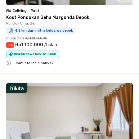
Coliving
•
Putri
Kost Pondokan Geha Margonda Depok
Pondok Cina, Beji
4.3 km dari mitra keluarga depok
mulai dari
Rp1.200.000
Rp1.100.000
/
bulan
-
8
%
Diskon sewa min. 12 Bulan
Lihat info lebih banyak
Close