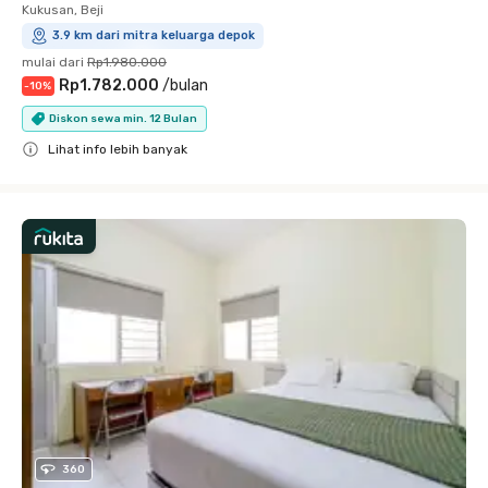
Kukusan, Beji
3.9 km dari mitra keluarga depok
mulai dari
Rp1.980.000
Rp1.782.000
/
bulan
-
10
%
Diskon sewa min. 12 Bulan
Lihat info lebih banyak
Close
360