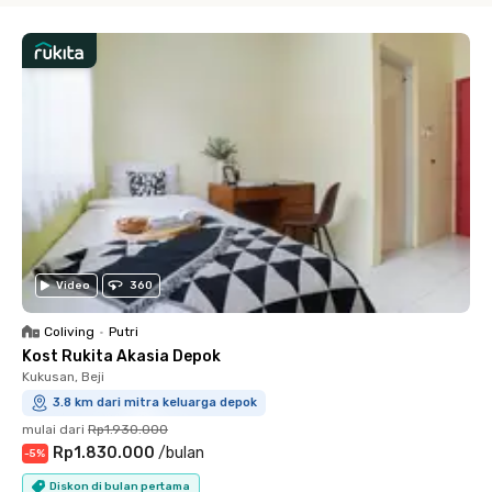
Video
360
Coliving
•
Putri
Kost Rukita Akasia Depok
Kukusan, Beji
3.8 km dari mitra keluarga depok
mulai dari
Rp1.930.000
Rp1.830.000
/
bulan
-
5
%
Diskon di bulan pertama