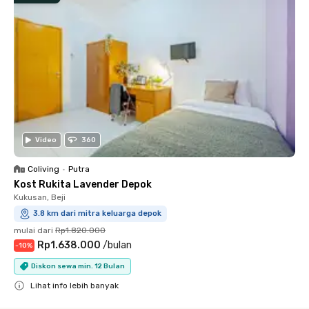
Video
360
Coliving
•
Putra
Kost Rukita Lavender Depok
Kukusan, Beji
3.8 km dari mitra keluarga depok
mulai dari
Rp1.820.000
Rp1.638.000
/
bulan
-
10
%
Diskon sewa min. 12 Bulan
Lihat info lebih banyak
Close