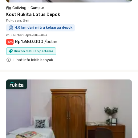
Coliving
•
Campur
Kost Rukita Lotus Depok
Kukusan, Beji
4.0 km dari mitra keluarga depok
mulai dari
Rp1.780.000
Rp1.680.000
/
bulan
-
5
%
Diskon di bulan pertama
Lihat info lebih banyak
Close