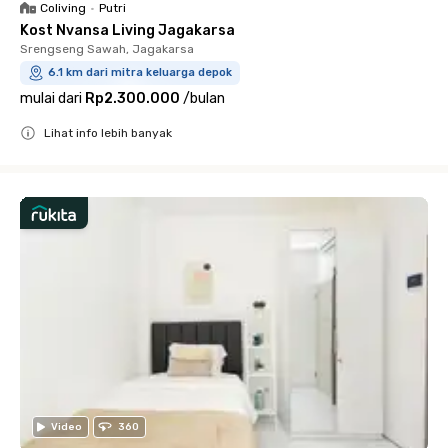
Coliving
•
Putri
Kost Nvansa Living Jagakarsa
Srengseng Sawah, Jagakarsa
6.1 km dari mitra keluarga depok
mulai dari
Rp2.300.000
/
bulan
Lihat info lebih banyak
Close
Video
360