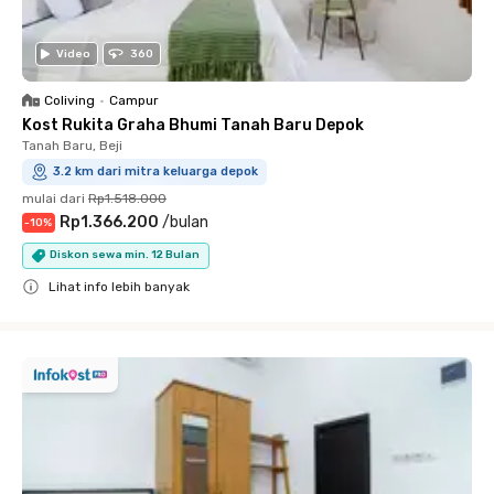
Video
360
Coliving
•
Campur
Kost Rukita Graha Bhumi Tanah Baru Depok
Tanah Baru, Beji
3.2 km dari mitra keluarga depok
mulai dari
Rp1.518.000
Rp1.366.200
/
bulan
-
10
%
Diskon sewa min. 12 Bulan
Lihat info lebih banyak
Close