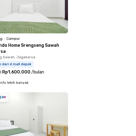
ng
•
Campur
ndo Home Srengseng Sawah
rsa
g Sawah, Jagakarsa
m dari d mall depok
i
Rp1.600.000
/
bulan
info lebih banyak