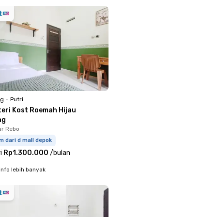
ng
•
Putri
teri Kost Roemah Hijau
ng
ar Rebo
m dari d mall depok
i
Rp1.300.000
/
bulan
info lebih banyak