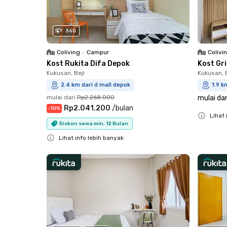
360
Coliving
•
Campur
Colivi
Kost Rukita Difa Depok
Kost Gri
Kukusan, Beji
Kukusan, B
2.4 km dari d mall depok
1.9 k
mulai dari
Rp2.268.000
mulai dar
Rp2.041.200
/
bulan
-
10
%
Lihat 
Diskon sewa min. 12 Bulan
Close
Lihat info lebih banyak
Close