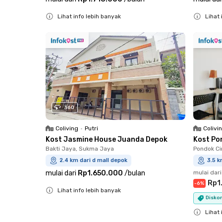
Lihat info lebih banyak
Lihat 
Close
Close
360
Coliving
•
Putri
Colivi
Kost Jasmine House Juanda Depok
Kost Po
Bakti Jaya, Sukma Jaya
Pondok Cin
2.4 km dari d mall depok
3.5 k
mulai dari
Rp1.650.000
/
bulan
mulai dari
Rp1
-
6
%
Lihat info lebih banyak
Diskon
Close
Lihat 