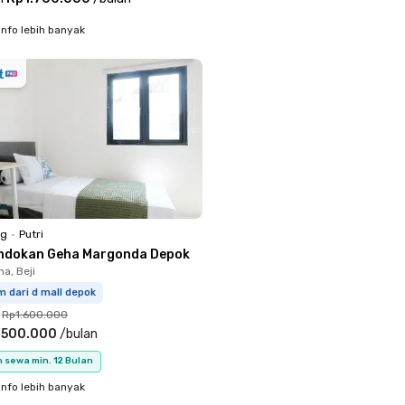
info lebih banyak
ng
•
Putri
ndokan Geha Margonda Depok
a, Beji
m dari d mall depok
Rp1.600.000
.500.000
/
bulan
 sewa min. 12 Bulan
info lebih banyak