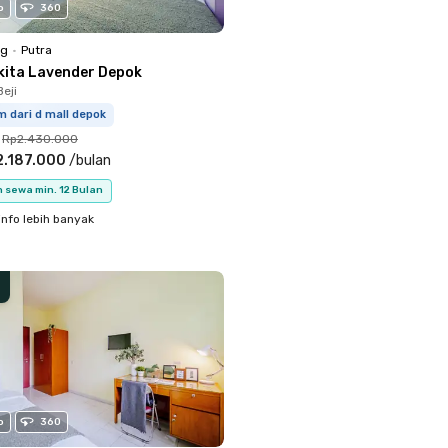
o
360
ng
•
Putra
kita Lavender Depok
eji
m dari d mall depok
Rp2.430.000
2.187.000
/
bulan
 sewa min. 12 Bulan
info lebih banyak
o
360