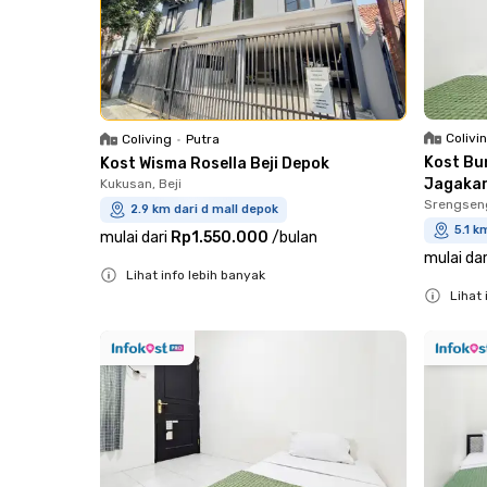
Colivi
Coliving
•
Putra
Kost Bu
Kost Wisma Rosella Beji Depok
Jagaka
Kukusan, Beji
Srengsen
2.9 km dari d mall depok
5.1 k
mulai dari
Rp1.550.000
/
bulan
mulai dar
Lihat info lebih banyak
Lihat 
Close
Close