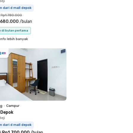
eji
m dari d mall depok
Rp1.780.000
.680.000
/
bulan
n di bulan pertama
info lebih banyak
ng
•
Campur
 Depok
eji
m dari d mall depok
i
Rp1.700.000
/
bulan