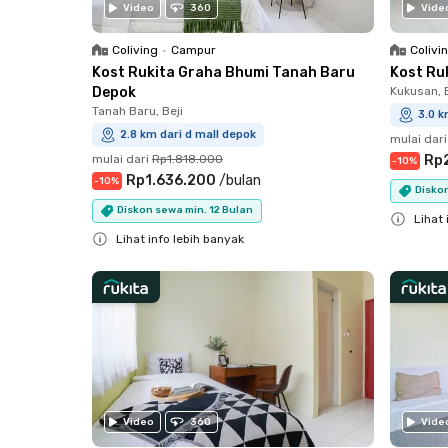
Video
360
Vide
Coliving
•
Campur
Colivi
Kost Rukita Graha Bhumi Tanah Baru
Kost Ru
Depok
Kukusan, B
Tanah Baru, Beji
3.0 k
2.8 km dari d mall depok
mulai dari
mulai dari
Rp1.818.000
Rp
-
10
%
Rp1.636.200
/
bulan
-
10
%
Diskon
Diskon sewa min. 12 Bulan
Lihat 
Lihat info lebih banyak
Close
Close
Video
360
Vide