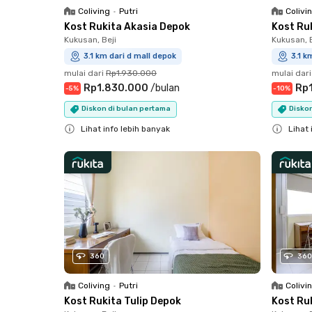
Coliving
•
Putri
Colivi
Kost Rukita Akasia Depok
Kost Ru
Kukusan, Beji
Kukusan, B
3.1 km dari d mall depok
3.1 k
mulai dari
Rp1.930.000
mulai dari
Rp1.830.000
/
bulan
Rp
-
5
%
-
10
%
Diskon di bulan pertama
Diskon
Lihat info lebih banyak
Lihat 
Close
Close
360
360
Coliving
•
Putri
Colivi
Kost Rukita Tulip Depok
Kost Ru