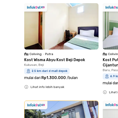
Close
Coliving
•
Putra
Colivi
Kost Wisma Abyu Kost Beji Depok
Kost Pu
Kukusan, Beji
Cijantu
Baru, Pas
2.5 km dari d mall depok
6.9 k
mulai dari
Rp1.300.000
/
bulan
mulai dar
Lihat info lebih banyak
Lihat 
Close
Close