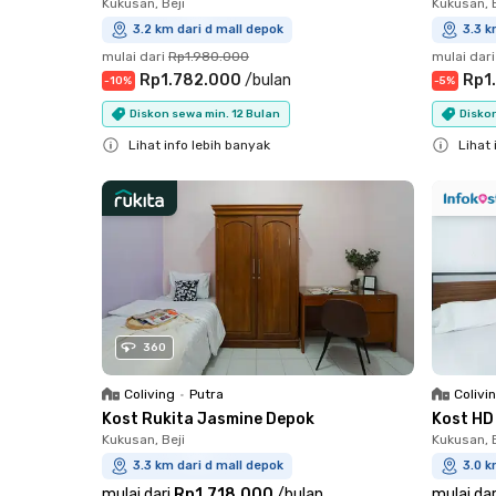
Kukusan, Beji
Kukusan, B
3.2 km dari d mall depok
3.3 k
mulai dari
Rp1.980.000
mulai dari
Rp1.782.000
/
bulan
Rp1
-
10
%
-
5
%
Diskon sewa min. 12 Bulan
Disko
Lihat info lebih banyak
Lihat 
Close
Close
360
Coliving
•
Putra
Colivi
Kost Rukita Jasmine Depok
Kost HD
Kukusan, Beji
Kukusan, B
3.3 km dari d mall depok
3.0 k
mulai dari
Rp1.718.000
/
bulan
mulai dar