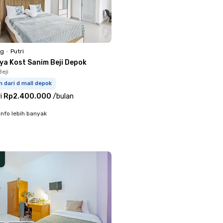
ng
•
Putri
ya Kost Sanim Beji Depok
eji
m dari d mall depok
i
Rp2.400.000
/
bulan
info lebih banyak