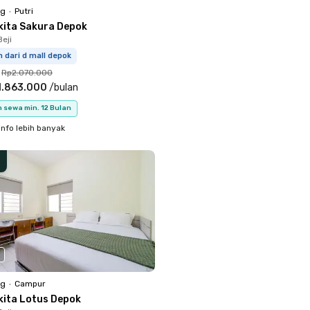
ng
•
Putri
kita Sakura Depok
eji
m dari d mall depok
Rp2.070.000
1.863.000
/
bulan
 sewa min. 12 Bulan
info lebih banyak
ng
•
Campur
kita Lotus Depok