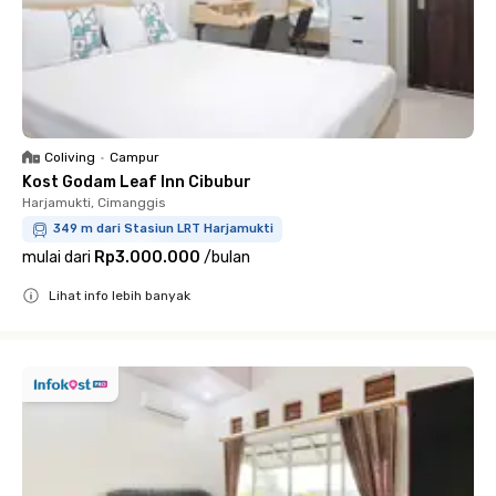
Coliving
•
Campur
Kost Godam Leaf Inn Cibubur
Harjamukti, Cimanggis
349 m dari Stasiun LRT Harjamukti
mulai dari
Rp3.000.000
/
bulan
Lihat info lebih banyak
Close