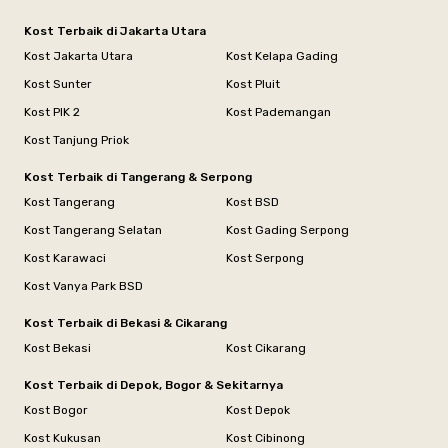
Kost Terbaik di Jakarta Utara
Kost Jakarta Utara
Kost Kelapa Gading
Kost Sunter
Kost Pluit
Kost PIK 2
Kost Pademangan
Kost Tanjung Priok
Kost Terbaik di Tangerang & Serpong
Kost Tangerang
Kost BSD
Kost Tangerang Selatan
Kost Gading Serpong
Kost Karawaci
Kost Serpong
Kost Vanya Park BSD
Kost Terbaik di Bekasi & Cikarang
Kost Bekasi
Kost Cikarang
Kost Terbaik di Depok, Bogor & Sekitarnya
Kost Bogor
Kost Depok
Kost Kukusan
Kost Cibinong