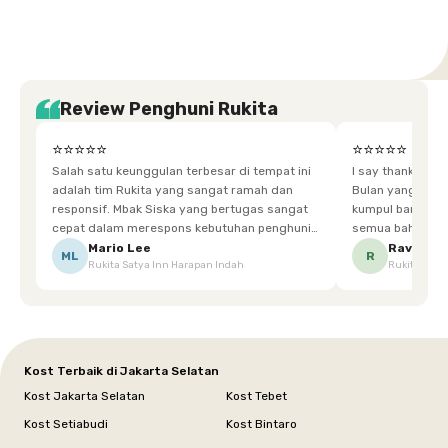
Review Penghuni Rukita
⭐⭐⭐⭐⭐
⭐⭐⭐⭐⭐
Salah satu keunggulan terbesar di tempat ini
I say thankyou s
adalah tim Rukita yang sangat ramah dan
Bulan yang super happy! banyak tem
responsif. Mbak Siska yang bertugas sangat
kumpul bareng mak
cepat dalam merespons kebutuhan penghuni.
semua bahagia ad
Ketika saya meminta keset karena sempat
mgkn saran dari air aja & kebersihan lebih di
Mario Lee
Ravena
ML
R
Rukita Satya Inn Harapan Indah
Rukita Dimi
terpeleset, permintaan tersebut langsung
tingkatka
dipenuhi dengan cepat. Terima kasih Mbak
Siska.
Kost Terbaik di Jakarta Selatan
Kost Jakarta Selatan
Kost Tebet
Kost Setiabudi
Kost Bintaro