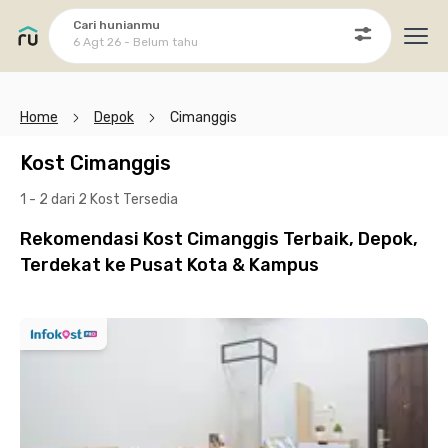
Cari hunianmu
6 Agt 26 - Belum tahu
Ope
Home
Depok
Cimanggis
Kost Cimanggis
1 - 2 dari 2 Kost
Tersedia
Rekomendasi Kost Cimanggis Terbaik, Depok,
Terdekat ke Pusat Kota & Kampus