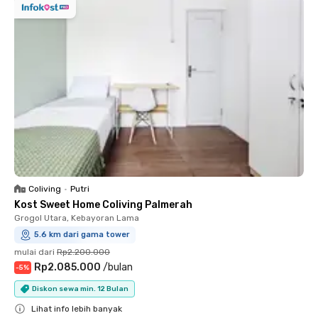
Coliving
•
Putri
Kost Sweet Home Coliving Palmerah
Grogol Utara, Kebayoran Lama
5.6 km dari gama tower
mulai dari
Rp2.200.000
Rp2.085.000
/
bulan
-
5
%
Diskon sewa min. 12 Bulan
Lihat info lebih banyak