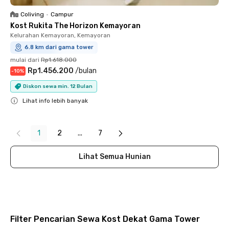
Coliving
•
Campur
Kost Rukita The Horizon Kemayoran
Kelurahan Kemayoran, Kemayoran
6.8 km dari gama tower
mulai dari
Rp1.618.000
Rp1.456.200
/
bulan
-
10
%
Diskon sewa min. 12 Bulan
Lihat info lebih banyak
Close
1
2
...
7
Lihat Semua Hunian
Filter Pencarian Sewa Kost Dekat Gama Tower