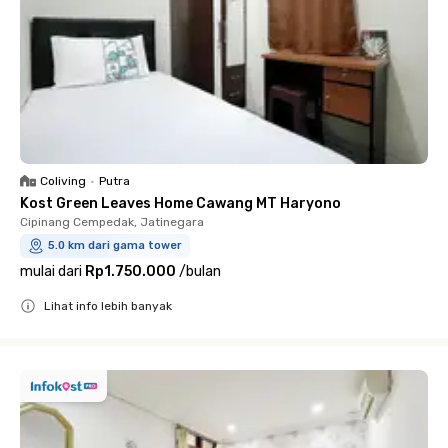
Coliving
•
Putra
Kost Green Leaves Home Cawang MT Haryono
Cipinang Cempedak, Jatinegara
5.0 km dari gama tower
mulai dari
Rp1.750.000
/
bulan
Lihat info lebih banyak
Close