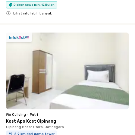
Diskon sewa min. 12 Bulan
Lihat info lebih banyak
Close
Coliving
•
Putri
Kost Apo Kost Cipinang
Cipinang Besar Utara, Jatinegara
5.9 km dari gama tower