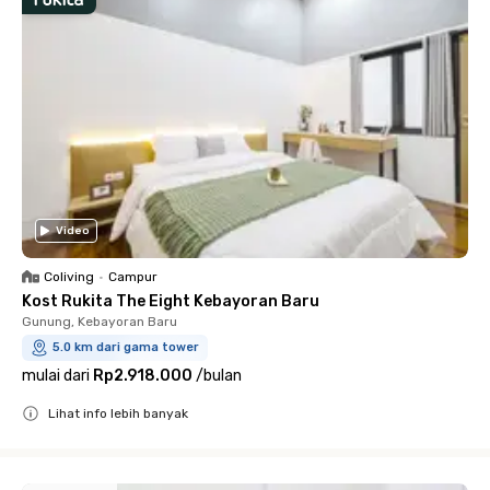
Video
Coliving
•
Campur
Kost Rukita The Eight Kebayoran Baru
Gunung, Kebayoran Baru
5.0 km dari gama tower
mulai dari
Rp2.918.000
/
bulan
Lihat info lebih banyak
Close