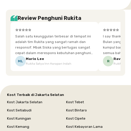
Review Penghuni Rukita
⭐⭐⭐⭐⭐
⭐⭐⭐⭐⭐
Salah satu keunggulan terbesar di tempat ini
I say thankyou s
adalah tim Rukita yang sangat ramah dan
Bulan yang super happy! banyak tem
responsif. Mbak Siska yang bertugas sangat
kumpul bareng mak
cepat dalam merespons kebutuhan penghuni.
semua bahagia ad
Ketika saya meminta keset karena sempat
mgkn saran dari air aja & kebersihan lebih di
Mario Lee
Ravena
ML
R
Rukita Satya Inn Harapan Indah
Rukita Dimi
terpeleset, permintaan tersebut langsung
tingkatka
dipenuhi dengan cepat. Terima kasih Mbak
Siska.
Kost Terbaik di Jakarta Selatan
Kost Jakarta Selatan
Kost Tebet
Kost Setiabudi
Kost Bintaro
Kost Kuningan
Kost Cipete
Kost Kemang
Kost Kebayoran Lama