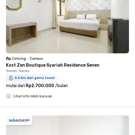
Coliving
•
Campur
Kost Zen Boutique Syariah Residence Senen
Senen, Senen
4.0 km dari gama tower
mulai dari
Rp2.700.000
/
bulan
Lihat info lebih banyak
Close