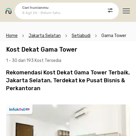
Cari hunianmu
8 Agt 26 - Belum tahu
Ope
Home
Jakarta Selatan
Setiabudi
Gama Tower
Kost Dekat Gama Tower
1 - 30 dari 193 Kost
Tersedia
Rekomendasi Kost Dekat Gama Tower Terbaik,
Jakarta Selatan, Terdekat ke Pusat Bisnis &
Perkantoran