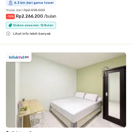
6.3 km dari gama tower
mulai dari
Rp2.518.000
Rp2.266.200
/
bulan
-
10
%
Diskon sewa min. 12 Bulan
Lihat info lebih banyak
Close