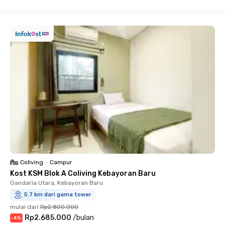
Close
Coliving
•
Campur
Kost KSM Blok A Coliving Kebayoran Baru
Gandaria Utara, Kebayoran Baru
5.7 km dari gama tower
mulai dari
Rp2.800.000
Rp2.685.000
/
bulan
-
4
%