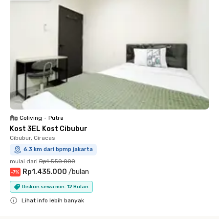
Coliving
•
Putra
Kost 3EL Kost Cibubur
Cibubur, Ciracas
6.3 km dari bpmp jakarta
mulai dari
Rp1.550.000
Rp1.435.000
/
bulan
-
7
%
Diskon sewa min. 12 Bulan
Lihat info lebih banyak
Close