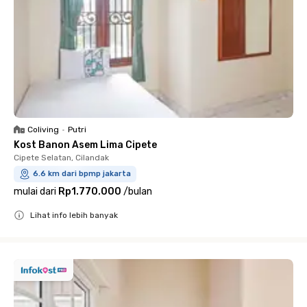
Coliving
•
Putri
Kost Banon Asem Lima Cipete
Cipete Selatan, Cilandak
6.6 km dari bpmp jakarta
mulai dari
Rp1.770.000
/
bulan
Lihat info lebih banyak
Close