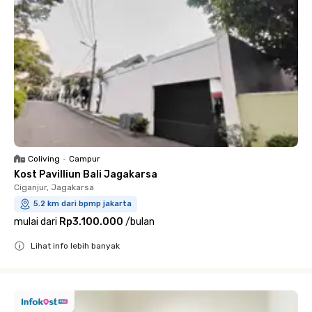
Coliving
•
Campur
Kost Pavilliun Bali Jagakarsa
Ciganjur, Jagakarsa
5.2 km dari bpmp jakarta
mulai dari
Rp3.100.000
/
bulan
Lihat info lebih banyak
Close