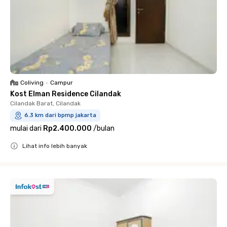
Coliving
•
Campur
Kost Elman Residence Cilandak
Cilandak Barat, Cilandak
6.3 km dari bpmp jakarta
mulai dari
Rp2.400.000
/
bulan
Lihat info lebih banyak
Close