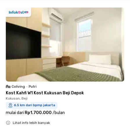
Coliving
•
Putri
Kost Kahfi W1 Kost Kukusan Beji Depok
Kukusan, Beji
6.5 km dari bpmp jakarta
mulai dari
Rp1.700.000
/
bulan
Lihat info lebih banyak
Close