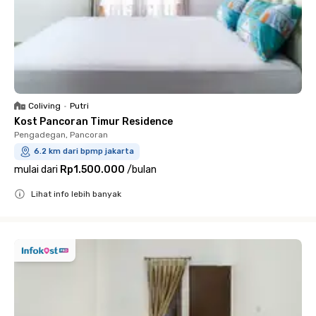
Coliving
•
Putri
Kost Pancoran Timur Residence
Pengadegan, Pancoran
6.2 km dari bpmp jakarta
mulai dari
Rp1.500.000
/
bulan
Lihat info lebih banyak
Close