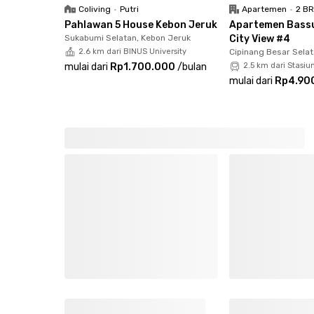
bulanan termasuk area komunal, area makan, kulk
Coliving
•
Putri
Apartemen
•
2 B
CCTV, jasa security, tagihan listrik. Booking se
Pahlawan 5 House Kebon Jeruk
Apartemen Bassu
Sukabumi Selatan, Kebon Jeruk
City View #4
2.6 km dari BINUS University
Cipinang Besar Selat
mulai dari
Rp1.700.000
/
bulan
2.5 km dari Stasi
mulai dari
Rp4.90