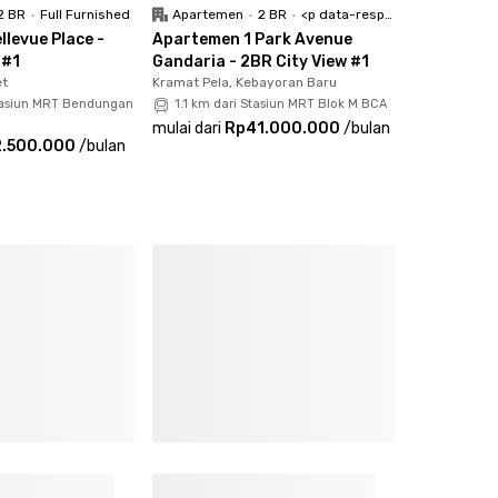
2 BR
•
Full Furnished
Apartemen
•
2 BR
•
<p data-responsive-font-size="paragraph">Full Furnished</p>
levue Place -
Apartemen 1 Park Avenue
 #1
Gandaria - 2BR City View #1
et
Kramat Pela, Kebayoran Baru
tasiun MRT Bendungan
1.1 km dari Stasiun MRT Blok M BCA
mulai dari
Rp41.000.000
/
bulan
2.500.000
/
bulan