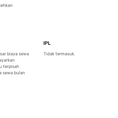
olehkan
IPL
sar biaya sewa
Tidak termasuk.
bayarkan
u terpisah
a sewa bulan