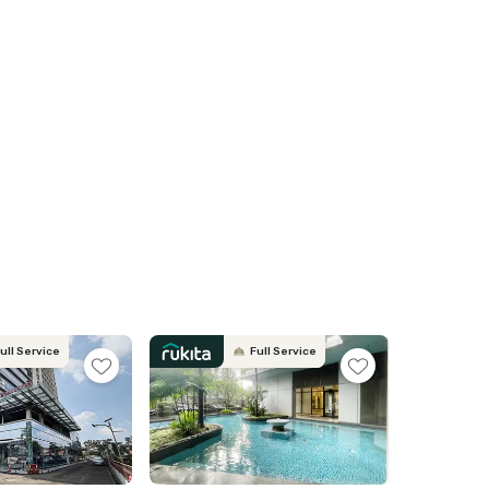
ull Service
Full Service