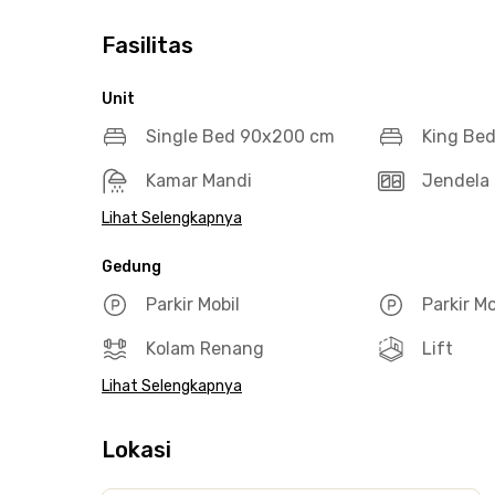
Fasilitas
Unit
Single Bed 90x200 cm
King Be
Kamar Mandi
Jendela 
Lihat Selengkapnya
Gedung
Parkir Mobil
Parkir M
Kolam Renang
Lift
Lihat Selengkapnya
Lokasi