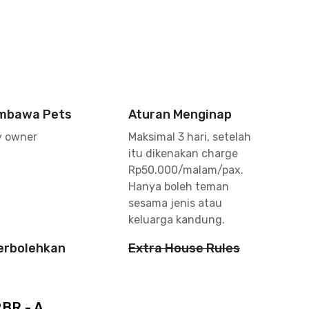
mbawa Pets
Aturan Menginap
y owner
Maksimal 3 hari, setelah
itu dikenakan charge
Rp50.000/malam/pax.
Hanya boleh teman
sesama jenis atau
keluarga kandung.
perbolehkan
Extra House Rules
BR - A