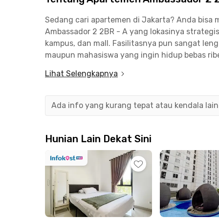
Sedang cari apartemen di Jakarta? Anda bisa
Ambassador 2 2BR - A yang lokasinya strategis 
kampus, dan mall. Fasilitasnya pun sangat len
maupun mahasiswa yang ingin hidup bebas ribe
Lihat Selengkapnya
Jika bekerja di sekitar Kuningan, Sudirman, m
menuju kantor. Mahasiswa LSPR Communication
dalam 9 menit, sementara Universitas Bakrie b
Ada info yang kurang tepat atau kendala lai
ini.
Transportasi juga bukan hal sulit jika Anda t
Hunian Lain Dekat Sini
Bendungan Hilir cuma 5 menit berkendara, se
hanya 2 menit berjalan kaki. Belum lagi belanj
mudah karena apartemen Jakarta Selatan ini de
Apartemen Ambassador 2 2BR - A menyediakan 
kamar mandi dilengkapi bathtub, shower, wast