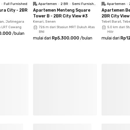
as, dispenser, mesin cuci, akses lift, area parkir,
R
•
Full Furnished
Apartemen
•
2 BR
•
Semi Furnished
Apartemen
•
karang!
ra City - 2BR
Apartemen Menteng Square
Apartemen Bel
Tower B - 2BR City View #3
2BR City View
an, Jatinegara
Kenari, Senen
Tebet Barat, Teb
un LRT Cawang
726 m dari Stasiun MRT Dukuh Atas
5.0 km dari S
BNI
Hilir
0.000
/
bulan
mulai dari
Rp5.300.000
/
bulan
mulai dari
Rp1