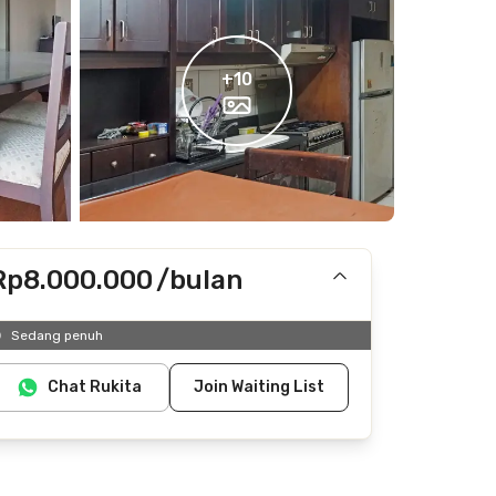
+
10
Rp8.000.000
/bulan
Tidak termasuk IPL, listrik, air
Sedang penuh
Chat Rukita
Join Waiting List