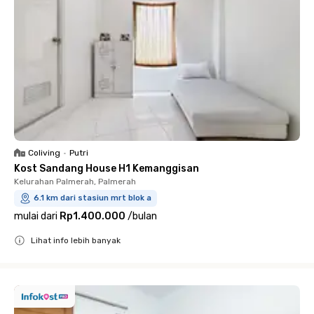
Coliving
•
Putri
Kost Sandang House H1 Kemanggisan
Kelurahan Palmerah, Palmerah
6.1 km dari stasiun mrt blok a
mulai dari
Rp1.400.000
/
bulan
Lihat info lebih banyak
Close