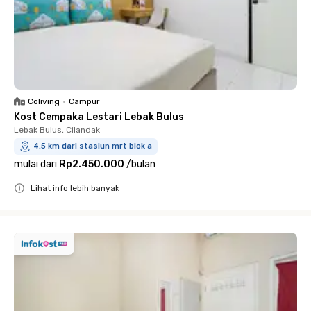
Coliving
•
Campur
Kost Cempaka Lestari Lebak Bulus
Lebak Bulus, Cilandak
4.5 km dari stasiun mrt blok a
mulai dari
Rp2.450.000
/
bulan
Lihat info lebih banyak
Close