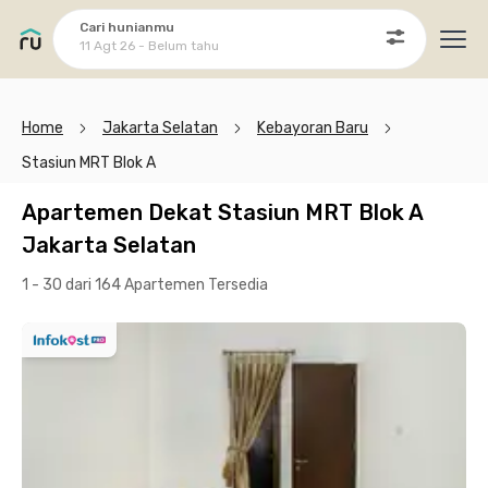
Cari hunianmu
11 Agt 26 - Belum tahu
Ope
Home
Jakarta Selatan
Kebayoran Baru
Stasiun MRT Blok A
Apartemen Dekat Stasiun MRT Blok A
Jakarta Selatan
1 - 30 dari 164 Apartemen
Tersedia