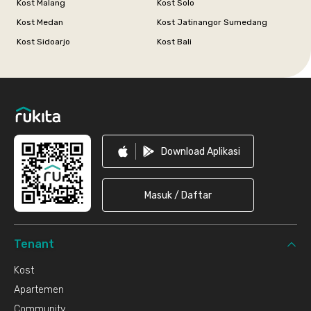
Kost Malang
Kost Solo
Kost Medan
Kost Jatinangor Sumedang
Kost Sidoarjo
Kost Bali
Footer
Download Aplikasi
Masuk / Daftar
Tenant
Kost
Apartemen
Community