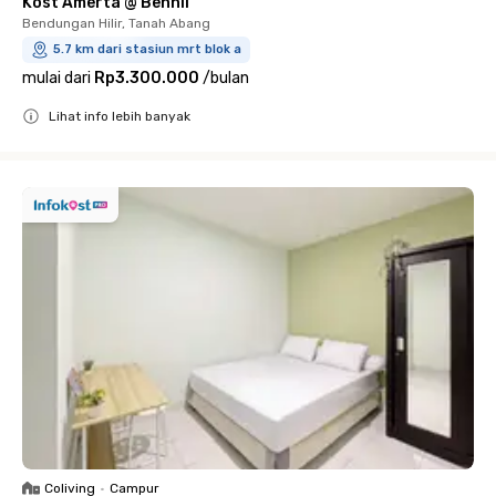
Kost Amerta @ Benhil
Bendungan Hilir, Tanah Abang
5.7 km dari stasiun mrt blok a
mulai dari
Rp3.300.000
/
bulan
Lihat info lebih banyak
Close
Coliving
•
Campur