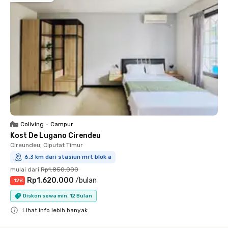
Coliving
•
Campur
Kost De Lugano Cirendeu
Cireundeu, Ciputat Timur
6.3 km dari stasiun mrt blok a
mulai dari
Rp1.850.000
Rp1.620.000
/
bulan
-
12
%
Diskon sewa min. 12 Bulan
Lihat info lebih banyak
Close