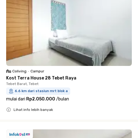
Coliving
•
Campur
Kost Terra House 28 Tebet Raya
Tebet Barat, Tebet
6.6 km dari stasiun mrt blok a
mulai dari
Rp2.050.000
/
bulan
Lihat info lebih banyak
Close