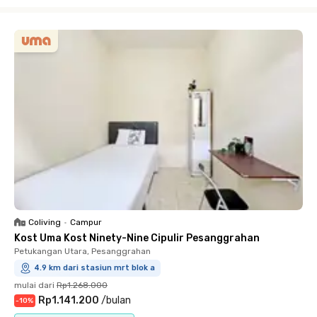
Close
Coliving
•
Campur
Kost Uma Kost Ninety-Nine Cipulir Pesanggrahan
Petukangan Utara, Pesanggrahan
4.9 km dari stasiun mrt blok a
mulai dari
Rp1.268.000
Rp1.141.200
/
bulan
-
10
%