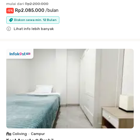
mulai dari
Rp2.200.000
Rp2.085.000
/
bulan
-
5
%
Diskon sewa min. 12 Bulan
Lihat info lebih banyak
Close
Coliving
•
Campur