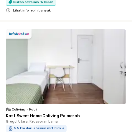
Diskon sewa min. 12 Bulan
Lihat info lebih banyak
Close
Coliving
•
Putri
Kost Sweet Home Coliving Palmerah
Grogol Utara, Kebayoran Lama
5.5 km dari stasiun mrt blok a