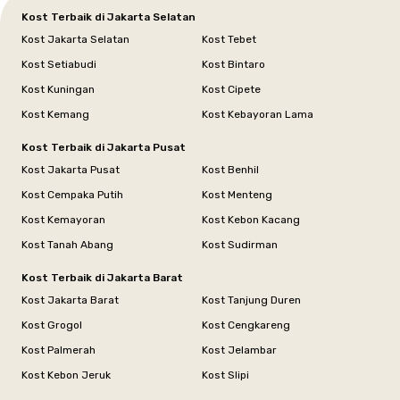
Kost Terbaik di Jakarta Selatan
Kost Jakarta Selatan
Kost Tebet
Kost Setiabudi
Kost Bintaro
Kost Kuningan
Kost Cipete
Kost Kemang
Kost Kebayoran Lama
Kost Terbaik di Jakarta Pusat
Kost Jakarta Pusat
Kost Benhil
Kost Cempaka Putih
Kost Menteng
Kost Kemayoran
Kost Kebon Kacang
Kost Tanah Abang
Kost Sudirman
Kost Terbaik di Jakarta Barat
Kost Jakarta Barat
Kost Tanjung Duren
Kost Grogol
Kost Cengkareng
Kost Palmerah
Kost Jelambar
Kost Kebon Jeruk
Kost Slipi