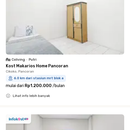
Coliving
•
Putri
Kost Makarios Home Pancoran
Cikoko, Pancoran
6.0 km dari stasiun mrt blok a
mulai dari
Rp1.200.000
/
bulan
Lihat info lebih banyak
Close