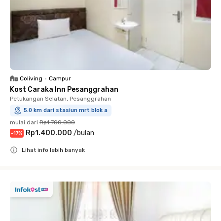
Coliving
•
Campur
Kost Caraka Inn Pesanggrahan
Petukangan Selatan, Pesanggrahan
5.0 km dari stasiun mrt blok a
mulai dari
Rp1.700.000
Rp1.400.000
/
bulan
-
17
%
Lihat info lebih banyak
Close