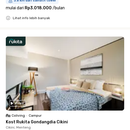
3.8 km dari sainath tower
mulai dari
Rp3.018.000
/
bulan
Lihat info lebih banyak
Close
Video
Coliving
•
Campur
Kost Rukita Gondangdia Cikini
Cikini, Menteng