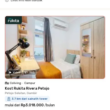
Lihat info lebih banyak
Close
Video
360
Coliving
•
Campur
Kost Rukita Rivera Petojo
Petojo Selatan, Gambir
3.7 km dari sainath tower
mulai dari
Rp3.018.000
/
bulan