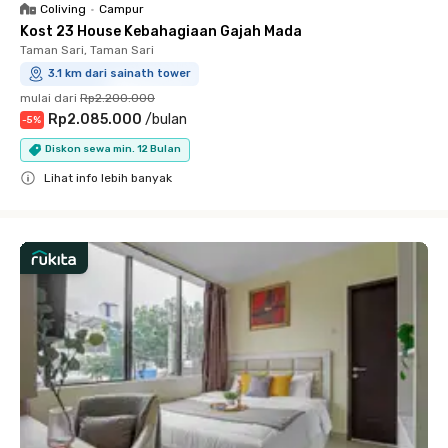
Coliving
•
Campur
Kost 23 House Kebahagiaan Gajah Mada
Taman Sari, Taman Sari
3.1 km dari sainath tower
mulai dari
Rp2.200.000
Rp2.085.000
/
bulan
-
5
%
Diskon sewa min. 12 Bulan
Lihat info lebih banyak
Close