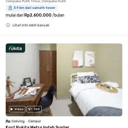
Cempaka Putih Timur, Cempaka Putih
3.9 km dari sainath tower
mulai dari
Rp2.600.000
/
bulan
Lihat info lebih banyak
Close
Video
360
Coliving
•
Campur
Kost Rukita Metro Indah Sunter