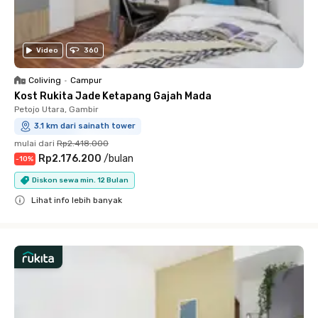
Video
360
Coliving
•
Campur
Kost Rukita Jade Ketapang Gajah Mada
Petojo Utara, Gambir
3.1 km dari sainath tower
mulai dari
Rp2.418.000
Rp2.176.200
/
bulan
-
10
%
Diskon sewa min. 12 Bulan
Lihat info lebih banyak
Close