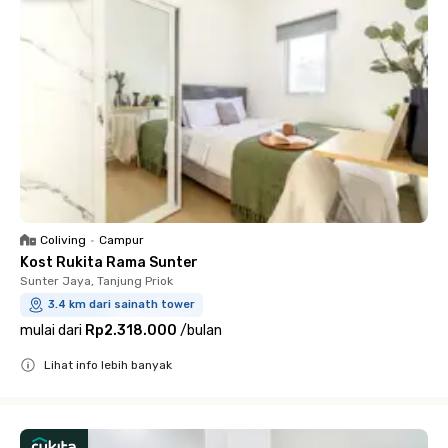
Coliving
•
Campur
Kost Rukita Rama Sunter
Sunter Jaya, Tanjung Priok
3.4 km dari sainath tower
mulai dari
Rp2.318.000
/
bulan
Lihat info lebih banyak
Close