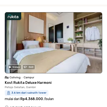
Close
Video
360
Coliving
•
Campur
Kost Rukita Deluxe Harmoni
Petojo Selatan, Gambir
3.6 km dari sainath tower
mulai dari
Rp4.368.000
/
bulan