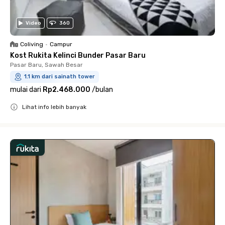
Video
360
Coliving
•
Campur
Kost Rukita Kelinci Bunder Pasar Baru
Pasar Baru, Sawah Besar
1.1 km dari sainath tower
mulai dari
Rp2.468.000
/
bulan
Lihat info lebih banyak
Close