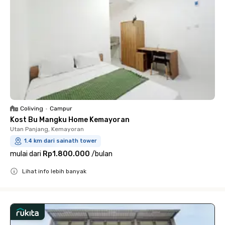
Coliving
•
Campur
Kost Bu Mangku Home Kemayoran
Utan Panjang, Kemayoran
1.4 km dari sainath tower
mulai dari
Rp1.800.000
/
bulan
Lihat info lebih banyak
Close