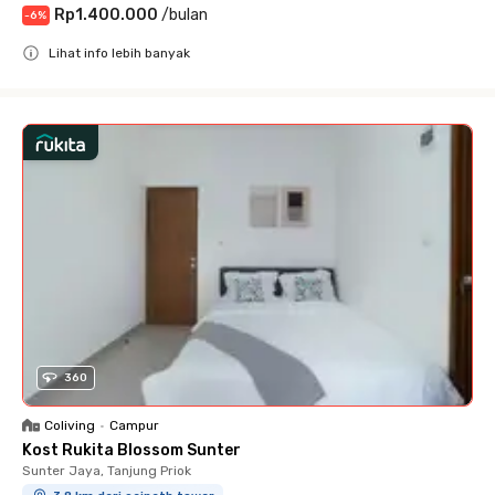
Rp1.400.000
/
bulan
-
6
%
Lihat info lebih banyak
Close
360
Coliving
•
Campur
Kost Rukita Blossom Sunter
Sunter Jaya, Tanjung Priok