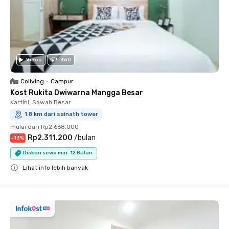
Video
360
Coliving
•
Campur
Kost Rukita Dwiwarna Mangga Besar
Kartini, Sawah Besar
1.8 km dari sainath tower
mulai dari
Rp2.668.000
Rp2.311.200
/
bulan
-
13
%
Diskon sewa min. 12 Bulan
Lihat info lebih banyak
Close