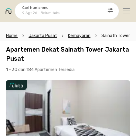
Cari hunianmu
9 Agt 26 - Belum tahu
Ope
Home
Jakarta Pusat
Kemayoran
Sainath Tower
Apartemen Dekat Sainath Tower Jakarta
Pusat
1 - 30 dari 184 Apartemen
Tersedia