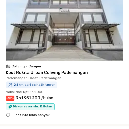
Coliving
•
Campur
Kost Rukita Urban Coliving Pademangan
Pademangan Barat, Pademangan
2.1 km dari sainath tower
mulai dari
Rp2.168.000
Rp1.951.200
/
bulan
-
10
%
Diskon sewa min. 12 Bulan
Lihat info lebih banyak
Close