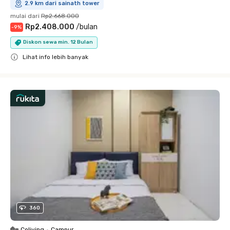
2.9 km dari sainath tower
mulai dari
Rp2.668.000
Rp2.408.000
/
bulan
-
9
%
Diskon sewa min. 12 Bulan
Lihat info lebih banyak
Close
360
Coliving
•
Campur