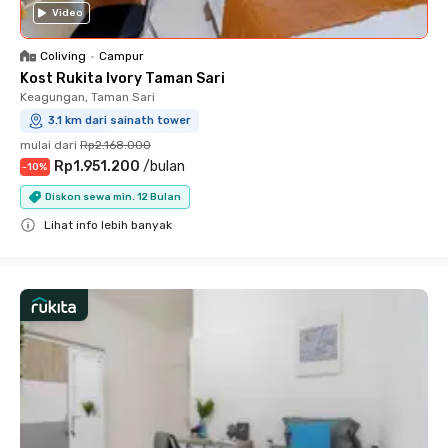
Video
Coliving
•
Campur
Kost Rukita Ivory Taman Sari
Keagungan, Taman Sari
3.1 km dari sainath tower
mulai dari
Rp2.168.000
Rp1.951.200
/
bulan
-
10
%
Diskon sewa min. 12 Bulan
Lihat info lebih banyak
Close