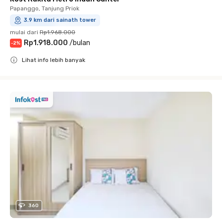
Papanggo, Tanjung Priok
3.9 km dari sainath tower
mulai dari
Rp1.968.000
Rp1.918.000
/
bulan
-
2
%
Lihat info lebih banyak
Close
360