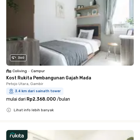
360
Coliving
•
Campur
Kost Rukita Pembangunan Gajah Mada
Petojo Utara, Gambir
3.4 km dari sainath tower
mulai dari
Rp2.368.000
/
bulan
Lihat info lebih banyak
Close