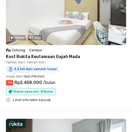
Video
360
Coliving
•
Campur
Kost Rukita Keutamaan Gajah Mada
Taman Sari, Taman Sari
3.2 km dari sainath tower
mulai dari
Rp2.718.000
Rp2.458.000
/
bulan
-
9
%
Diskon sewa min. 12 Bulan
Lihat info lebih banyak
Close