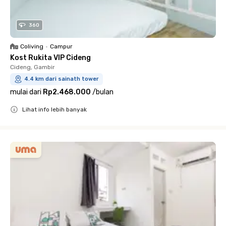
360
Coliving
•
Campur
Kost Rukita VIP Cideng
Cideng, Gambir
4.4 km dari sainath tower
mulai dari
Rp2.468.000
/
bulan
Lihat info lebih banyak
Close