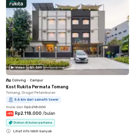
Video
360
Coliving
•
Campur
Kost Rukita Permata Tomang
Tomang, Grogol Petamburan
5.6 km dari sainath tower
mulai dari
Rp2.218.000
Rp2.118.000
/
bulan
-
4
%
Diskon di bulan pertama
Lihat info lebih banyak