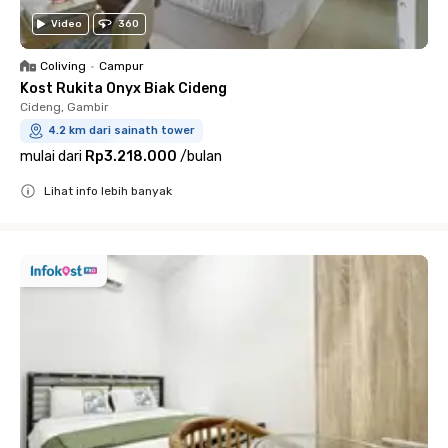
Video
360
Coliving
•
Campur
Kost Rukita Onyx Biak Cideng
Cideng, Gambir
4.2 km dari sainath tower
mulai dari
Rp3.218.000
/
bulan
Lihat info lebih banyak
Close