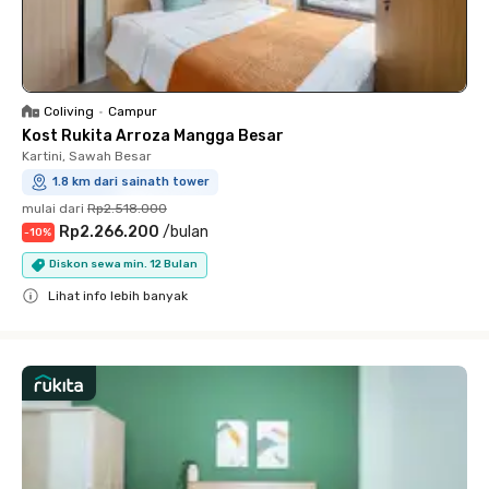
Coliving
•
Campur
Kost Rukita Arroza Mangga Besar
Kartini, Sawah Besar
1.8 km dari sainath tower
mulai dari
Rp2.518.000
Rp2.266.200
/
bulan
-
10
%
Diskon sewa min. 12 Bulan
Lihat info lebih banyak
Close