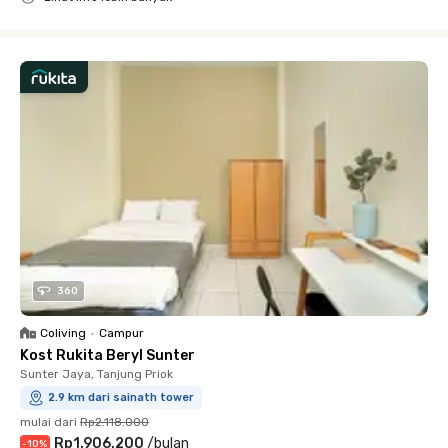
Close
360
Coliving
•
Campur
Kost Rukita Beryl Sunter
Sunter Jaya, Tanjung Priok
2.9 km dari sainath tower
mulai dari
Rp2.118.000
Rp1.906.200
/
bulan
-
10
%