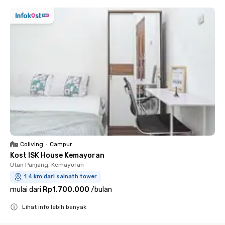
Coliving
•
Campur
Kost ISK House Kemayoran
Utan Panjang, Kemayoran
1.4 km dari sainath tower
mulai dari
Rp1.700.000
/
bulan
Lihat info lebih banyak
Close