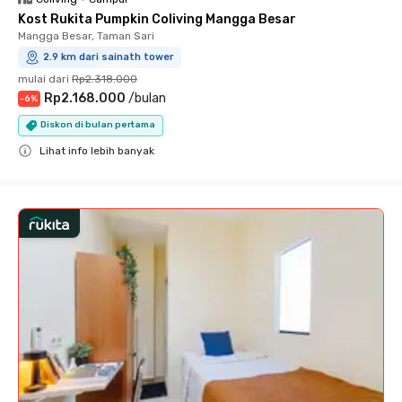
Kost Rukita Pumpkin Coliving Mangga Besar
Mangga Besar, Taman Sari
2.9 km dari sainath tower
mulai dari
Rp2.318.000
Rp2.168.000
/
bulan
-
6
%
Diskon di bulan pertama
Lihat info lebih banyak
Close