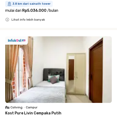
3.8 km dari sainath tower
mulai dari
Rp5.036.000
/
bulan
Lihat info lebih banyak
Close
Coliving
•
Campur
Kost Pure Livin Cempaka Putih