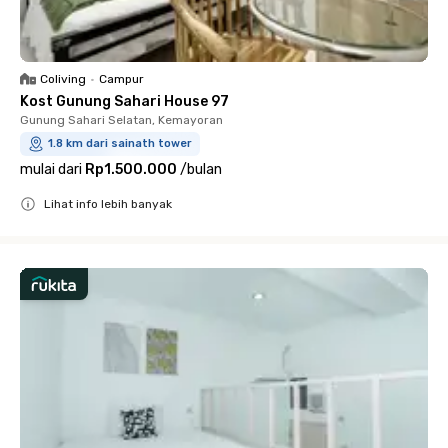
Coliving
•
Campur
Kost Gunung Sahari House 97
Gunung Sahari Selatan, Kemayoran
1.8 km dari sainath tower
mulai dari
Rp1.500.000
/
bulan
Lihat info lebih banyak
Close