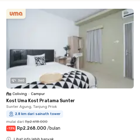
360
Coliving
•
Campur
Kost Uma Kost Pratama Sunter
Sunter Agung, Tanjung Priok
2.8 km dari sainath tower
mulai dari
Rp2.618.000
Rp2.268.000
/
bulan
-
13
%
Lihat info lebih banyak