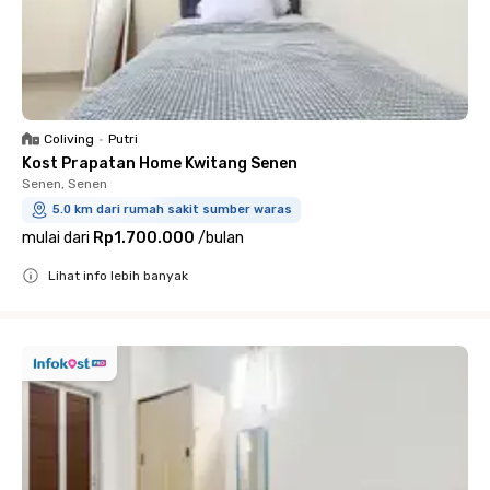
Coliving
•
Putri
Kost Prapatan Home Kwitang Senen
Senen, Senen
5.0 km dari rumah sakit sumber waras
mulai dari
Rp1.700.000
/
bulan
Lihat info lebih banyak
Close