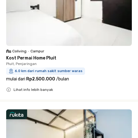
Coliving
•
Campur
Kost Permai Home Pluit
Pluit, Penjaringan
6.0 km dari rumah sakit sumber waras
mulai dari
Rp2.500.000
/
bulan
Lihat info lebih banyak
Close