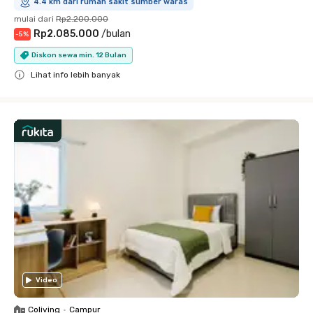
4.4 km dari rumah sakit sumber waras
mulai dari
Rp2.200.000
Rp2.085.000
/
bulan
-
5
%
Diskon sewa min. 12 Bulan
Lihat info lebih banyak
Close
Video
Coliving
•
Campur