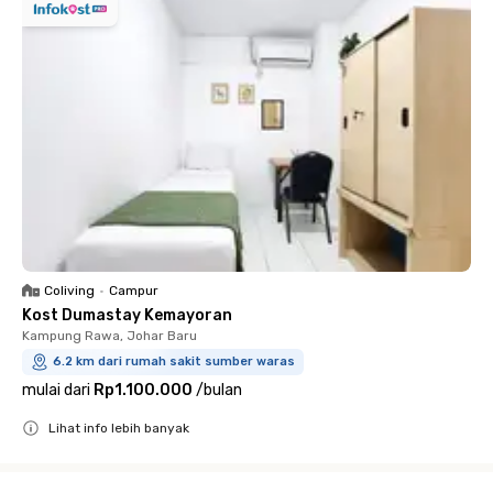
Coliving
•
Campur
Kost Dumastay Kemayoran
Kampung Rawa, Johar Baru
6.2 km dari rumah sakit sumber waras
mulai dari
Rp1.100.000
/
bulan
Lihat info lebih banyak
Close