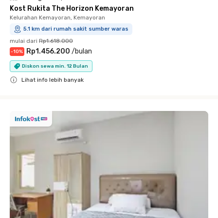
Kost Rukita The Horizon Kemayoran
Kelurahan Kemayoran, Kemayoran
5.1 km dari rumah sakit sumber waras
mulai dari
Rp1.618.000
Rp1.456.200
/
bulan
-
10
%
Diskon sewa min. 12 Bulan
Lihat info lebih banyak
Close