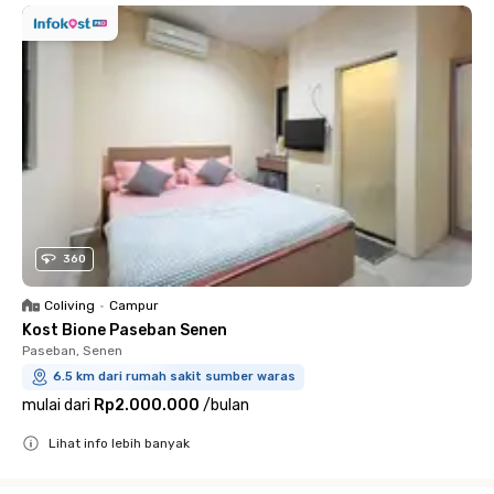
360
Coliving
•
Campur
Kost Bione Paseban Senen
Paseban, Senen
6.5 km dari rumah sakit sumber waras
mulai dari
Rp2.000.000
/
bulan
Lihat info lebih banyak
Close