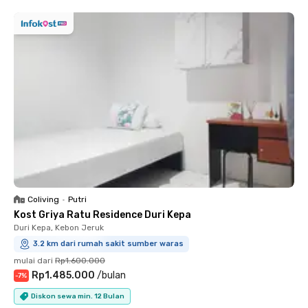
Coliving
•
Putri
Kost Griya Ratu Residence Duri Kepa
Duri Kepa, Kebon Jeruk
3.2 km dari rumah sakit sumber waras
mulai dari
Rp1.600.000
Rp1.485.000
/
bulan
-
7
%
Diskon sewa min. 12 Bulan