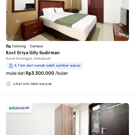
Coliving
•
Campur
Kost Griya Gilly Sudirman
Karet Kuningan, Setiabudi
5.7 km dari rumah sakit sumber waras
mulai dari
Rp3.300.000
/
bulan
Lihat info lebih banyak
Close