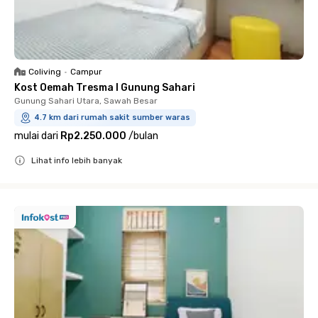
Coliving
•
Campur
Kost Oemah Tresma I Gunung Sahari
Gunung Sahari Utara, Sawah Besar
4.7 km dari rumah sakit sumber waras
mulai dari
Rp2.250.000
/
bulan
Lihat info lebih banyak
Close