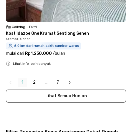
Coliving
•
Putri
Kost Idazoe One Kramat Sentiong Senen
Kramat, Senen
6.0 km dari rumah sakit sumber waras
mulai dari
Rp1.250.000
/
bulan
Lihat info lebih banyak
Close
1
2
...
7
Lihat Semua Hunian
Filter Pencarian Sewa Apartemen Dekat Rumah