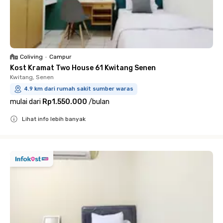
Coliving
•
Campur
Kost Kramat Two House 61 Kwitang Senen
Kwitang, Senen
4.9 km dari rumah sakit sumber waras
mulai dari
Rp1.550.000
/
bulan
Lihat info lebih banyak
Close