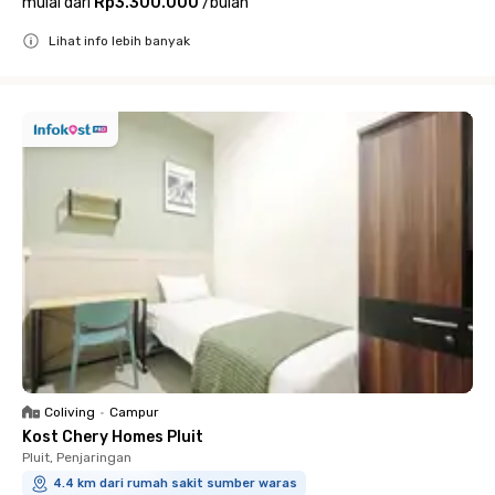
mulai dari
Rp3.300.000
/
bulan
Lihat info lebih banyak
Close
Coliving
•
Campur
Kost Chery Homes Pluit
Pluit, Penjaringan
4.4 km dari rumah sakit sumber waras