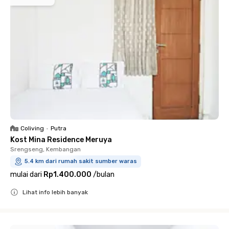
Coliving
•
Putra
Kost Mina Residence Meruya
Srengseng, Kembangan
5.4 km dari rumah sakit sumber waras
mulai dari
Rp1.400.000
/
bulan
Lihat info lebih banyak
Close