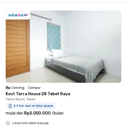
Coliving
•
Campur
Kost Terra House 28 Tebet Raya
Tebet Barat, Tebet
5.9 km dari m bloc space
mulai dari
Rp2.050.000
/
bulan
Lihat info lebih banyak