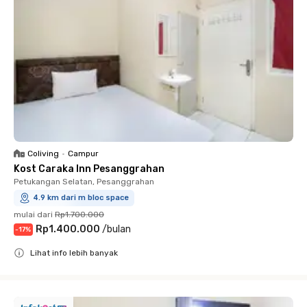
Coliving
•
Campur
Kost Caraka Inn Pesanggrahan
Petukangan Selatan, Pesanggrahan
4.9 km dari m bloc space
mulai dari
Rp1.700.000
Rp1.400.000
/
bulan
-
17
%
Lihat info lebih banyak
Close