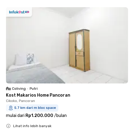
Coliving
•
Putri
Kost Makarios Home Pancoran
Cikoko, Pancoran
5.7 km dari m bloc space
mulai dari
Rp1.200.000
/
bulan
Lihat info lebih banyak
Close