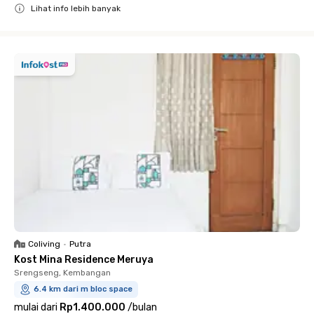
Lihat info lebih banyak
Close
Coliving
•
Putra
Kost Mina Residence Meruya
Srengseng, Kembangan
6.4 km dari m bloc space
mulai dari
Rp1.400.000
/
bulan