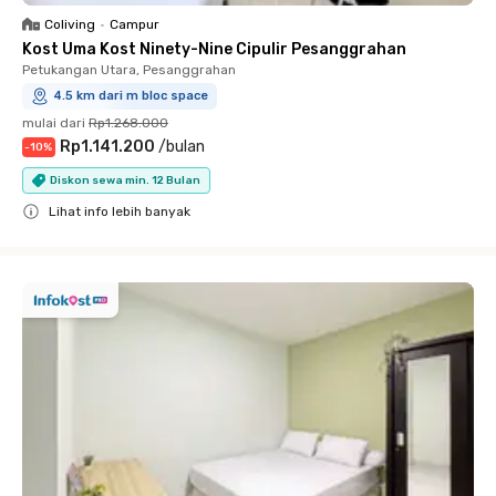
Coliving
•
Campur
Kost Uma Kost Ninety-Nine Cipulir Pesanggrahan
Petukangan Utara, Pesanggrahan
4.5 km dari m bloc space
mulai dari
Rp1.268.000
Rp1.141.200
/
bulan
-
10
%
Diskon sewa min. 12 Bulan
Lihat info lebih banyak
Close