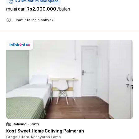
3.4 km dari m bloc space
mulai dari
Rp2.000.000
/
bulan
Lihat info lebih banyak
Close
Coliving
•
Putri
Kost Sweet Home Coliving Palmerah
Grogol Utara, Kebayoran Lama