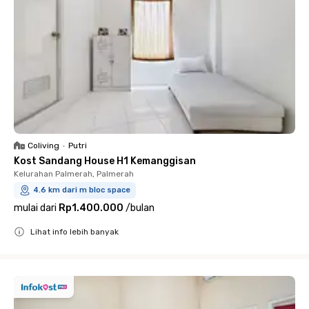
Coliving
•
Putri
Kost Sandang House H1 Kemanggisan
Kelurahan Palmerah, Palmerah
4.6 km dari m bloc space
mulai dari
Rp1.400.000
/
bulan
Lihat info lebih banyak
Close