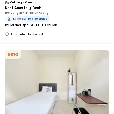
Coliving
•
Campur
Kost Amerta @ Benhil
Bendungan Hilir, Tanah Abang
4.1 km dari m bloc space
mulai dari
Rp3.300.000
/
bulan
Lihat info lebih banyak
Close