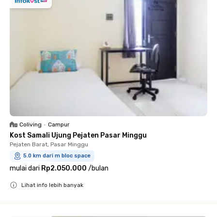
Coliving
•
Campur
Kost Samali Ujung Pejaten Pasar Minggu
Pejaten Barat, Pasar Minggu
5.0 km dari m bloc space
mulai dari
Rp2.050.000
/
bulan
Lihat info lebih banyak
Close