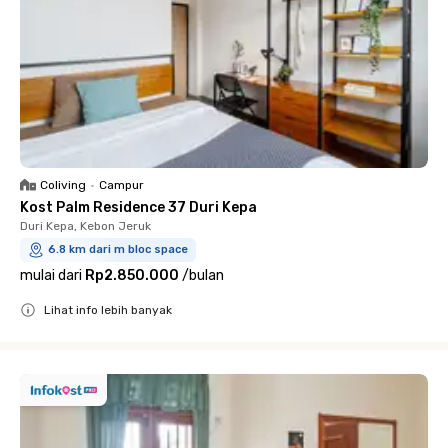
Coliving
•
Campur
Kost Palm Residence 37 Duri Kepa
Duri Kepa, Kebon Jeruk
6.8 km dari m bloc space
mulai dari
Rp2.850.000
/
bulan
Lihat info lebih banyak
Close