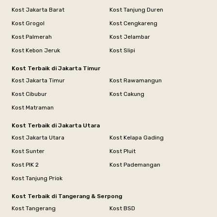
Kost Jakarta Barat
Kost Tanjung Duren
Kost Grogol
Kost Cengkareng
Kost Palmerah
Kost Jelambar
Kost Kebon Jeruk
Kost Slipi
Kost Terbaik di Jakarta Timur
Kost Jakarta Timur
Kost Rawamangun
Kost Cibubur
Kost Cakung
Kost Matraman
Kost Terbaik di Jakarta Utara
Kost Jakarta Utara
Kost Kelapa Gading
Kost Sunter
Kost Pluit
Kost PIK 2
Kost Pademangan
Kost Tanjung Priok
Kost Terbaik di Tangerang & Serpong
Kost Tangerang
Kost BSD