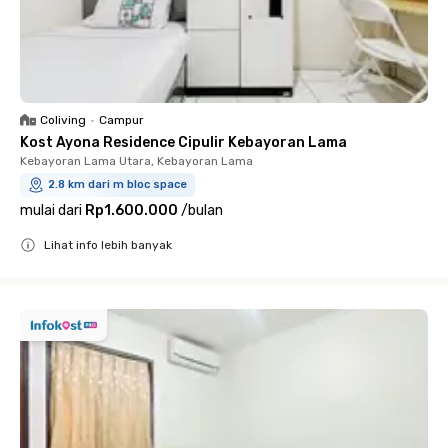
Coliving
•
Campur
Kost Ayona Residence Cipulir Kebayoran Lama
Kebayoran Lama Utara, Kebayoran Lama
2.8 km dari m bloc space
mulai dari
Rp1.600.000
/
bulan
Lihat info lebih banyak
Close