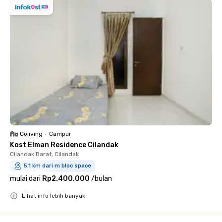
Coliving
•
Campur
Kost Elman Residence Cilandak
Cilandak Barat, Cilandak
5.1 km dari m bloc space
mulai dari
Rp2.400.000
/
bulan
Lihat info lebih banyak
Close