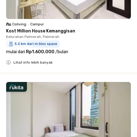
Coliving
•
Campur
Kost Million House Kemanggisan
Kelurahan Palmerah, Palmerah
5.2 km dari m bloc space
mulai dari
Rp1.600.000
/
bulan
Lihat info lebih banyak
Close