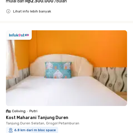
mulai dari
Rp2.300.000
/
bulan
Lihat info lebih banyak
Close
Coliving
•
Putri
Kost Maharani Tanjung Duren
Tanjung Duren Selatan, Grogol Petamburan
6.8 km dari m bloc space