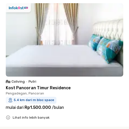
Coliving
•
Putri
Kost Pancoran Timur Residence
Pengadegan, Pancoran
5.4 km dari m bloc space
mulai dari
Rp1.500.000
/
bulan
Lihat info lebih banyak
Close