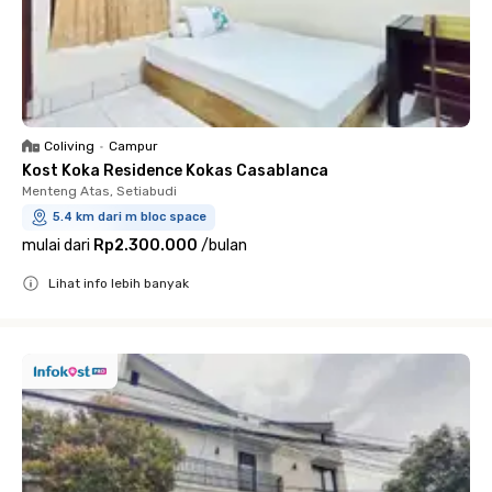
Coliving
•
Campur
Kost Koka Residence Kokas Casablanca
Menteng Atas, Setiabudi
5.4 km dari m bloc space
mulai dari
Rp2.300.000
/
bulan
Lihat info lebih banyak
Close