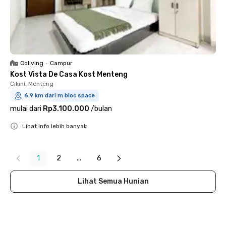
Coliving
•
Campur
Kost Vista De Casa Kost Menteng
Cikini, Menteng
6.9 km dari m bloc space
mulai dari
Rp3.100.000
/
bulan
Lihat info lebih banyak
Close
1
2
...
6
Lihat Semua Hunian