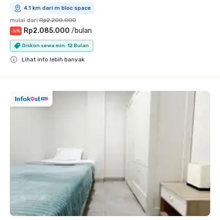
4.1 km dari m bloc space
mulai dari
Rp2.200.000
Rp2.085.000
/
bulan
-
5
%
Diskon sewa min. 12 Bulan
Lihat info lebih banyak
Close