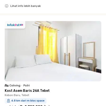
Lihat info lebih banyak
Close
Coliving
•
Putri
Kost Asem Baris 26A Tebet
Kebon Baru, Tebet
6.8 km dari m bloc space