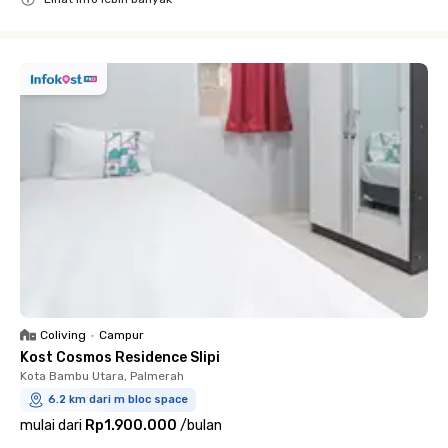
Close
Coliving
•
Campur
Kost Cosmos Residence Slipi
Kota Bambu Utara, Palmerah
6.2 km dari m bloc space
mulai dari
Rp1.900.000
/
bulan