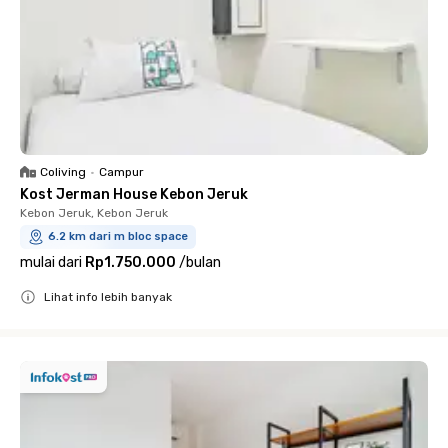
Coliving
•
Campur
Kost Jerman House Kebon Jeruk
Kebon Jeruk, Kebon Jeruk
6.2 km dari m bloc space
mulai dari
Rp1.750.000
/
bulan
Lihat info lebih banyak
Close