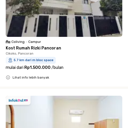
Coliving
•
Campur
Kost Rumah Rizki Pancoran
Cikoko, Pancoran
5.7 km dari m bloc space
mulai dari
Rp1.500.000
/
bulan
Lihat info lebih banyak
Close