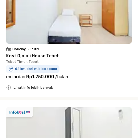
Coliving
•
Putri
Kost Ojolali House Tebet
Tebet Timur, Tebet
6.1 km dari m bloc space
mulai dari
Rp1.750.000
/
bulan
Lihat info lebih banyak
Close