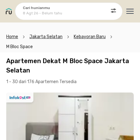
Cari hunianmu
8 Agt 26 - Belum tahu
Ope
Home
Jakarta Selatan
Kebayoran Baru
M Bloc Space
Apartemen Dekat M Bloc Space Jakarta
Selatan
1 - 30 dari 176 Apartemen
Tersedia