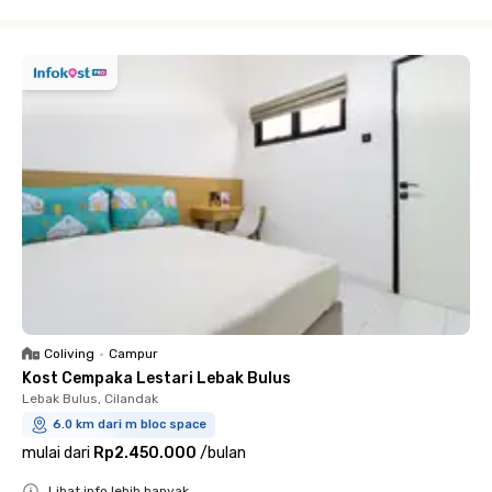
Close
Coliving
•
Campur
Kost Cempaka Lestari Lebak Bulus
Lebak Bulus, Cilandak
6.0 km dari m bloc space
mulai dari
Rp2.450.000
/
bulan
Lihat info lebih banyak