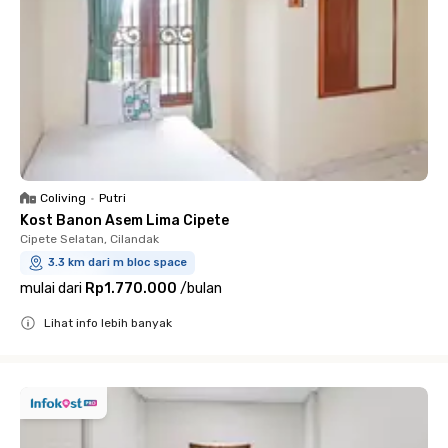
Coliving
•
Putri
Kost Banon Asem Lima Cipete
Cipete Selatan, Cilandak
3.3 km dari m bloc space
mulai dari
Rp1.770.000
/
bulan
Lihat info lebih banyak
Close