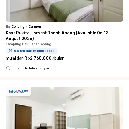
Coliving
•
Campur
Kost Rukita Harvest Tanah Abang (Available On 12
August 2026)
Kampung Bali, Tanah Abang
6.6 km dari m bloc space
mulai dari
Rp2.768.000
/
bulan
Lihat info lebih banyak
Close