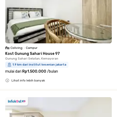
Coliving
•
Campur
Kost Gunung Sahari House 97
Gunung Sahari Selatan, Kemayoran
1.9 km dari institut kesenian jakarta
mulai dari
Rp1.500.000
/
bulan
Lihat info lebih banyak
Close