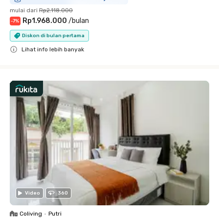
mulai dari
Rp2.118.000
Rp1.968.000
/
bulan
-
7
%
Diskon di bulan pertama
Lihat info lebih banyak
Close
Video
360
Coliving
•
Putri