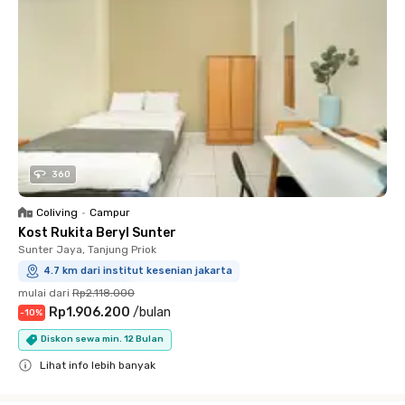
360
Coliving
•
Campur
Kost Rukita Beryl Sunter
Sunter Jaya, Tanjung Priok
4.7 km dari institut kesenian jakarta
mulai dari
Rp2.118.000
Rp1.906.200
/
bulan
-
10
%
Diskon sewa min. 12 Bulan
Lihat info lebih banyak
Close