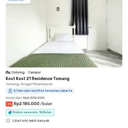
Coliving
•
Campur
Kost Kost 21 Residence Tomang
Tomang, Grogol Petamburan
5.1 km dari institut kesenian jakarta
mulai dari
Rp2.300.000
Rp2.185.000
/
bulan
-
5
%
Diskon sewa min. 12 Bulan
Lihat info lebih banyak
Close