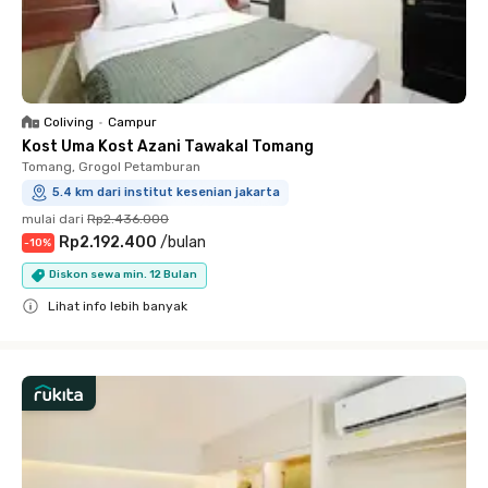
Coliving
•
Campur
Kost Uma Kost Azani Tawakal Tomang
Tomang, Grogol Petamburan
5.4 km dari institut kesenian jakarta
mulai dari
Rp2.436.000
Rp2.192.400
/
bulan
-
10
%
Diskon sewa min. 12 Bulan
Lihat info lebih banyak
Close