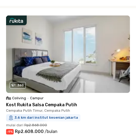
Close
360
Coliving
•
Campur
Kost Rukita Salsa Cempaka Putih
Cempaka Putih Timur, Cempaka Putih
3.6 km dari institut kesenian jakarta
mulai dari
Rp2.868.000
Rp2.608.000
/
bulan
-
9
%