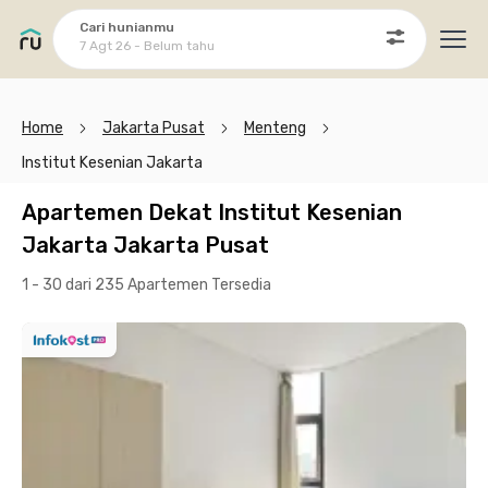
Cari hunianmu
7 Agt 26 - Belum tahu
Ope
Home
Jakarta Pusat
Menteng
Institut Kesenian Jakarta
Apartemen Dekat Institut Kesenian
Jakarta Jakarta Pusat
1 - 30 dari 235 Apartemen
Tersedia