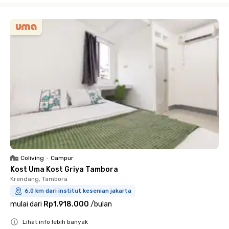
Coliving
•
Campur
Kost Uma Kost Griya Tambora
Krendang, Tambora
6.0 km dari institut kesenian jakarta
mulai dari
Rp1.918.000
/
bulan
Lihat info lebih banyak