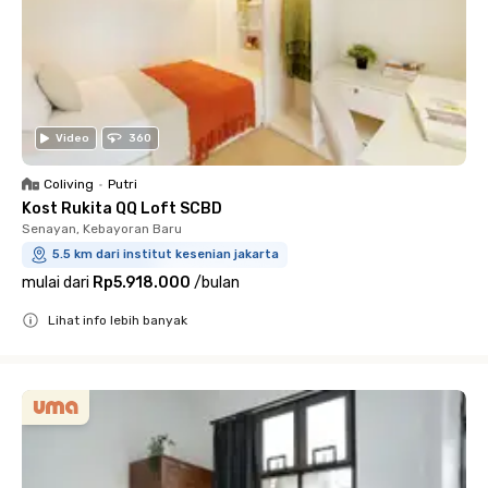
Video
360
Coliving
•
Putri
Kost Rukita QQ Loft SCBD
Senayan, Kebayoran Baru
5.5 km dari institut kesenian jakarta
mulai dari
Rp5.918.000
/
bulan
Lihat info lebih banyak
Close