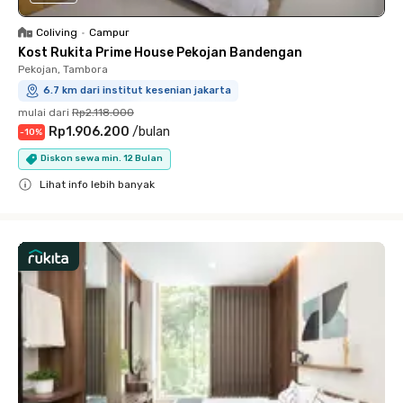
Coliving
•
Campur
Kost Rukita Prime House Pekojan Bandengan
Pekojan, Tambora
6.7 km dari institut kesenian jakarta
mulai dari
Rp2.118.000
Rp1.906.200
/
bulan
-
10
%
Diskon sewa min. 12 Bulan
Lihat info lebih banyak
Close