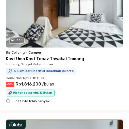
360
Coliving
•
Campur
Kost Uma Kost Topaz Tawakal Tomang
Tomang, Grogol Petamburan
5.5 km dari institut kesenian jakarta
mulai dari
Rp2.018.000
Rp1.816.200
/
bulan
-
10
%
Diskon sewa min. 12 Bulan
Lihat info lebih banyak
Close