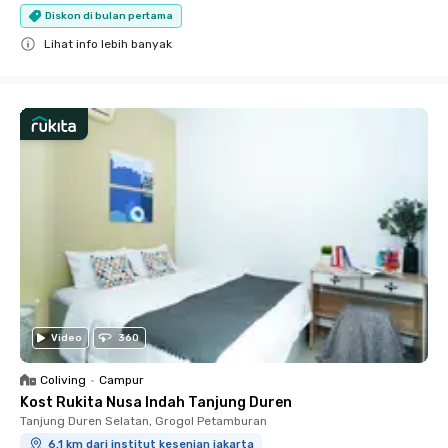
Diskon di bulan pertama
Lihat info lebih banyak
Close
Video
360
Coliving
•
Campur
Kost Rukita Nusa Indah Tanjung Duren
Tanjung Duren Selatan, Grogol Petamburan
6.1 km dari institut kesenian jakarta