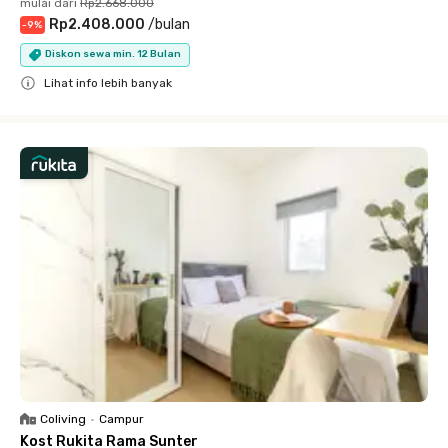
mulai dari
Rp2.668.000
Rp2.408.000
/
bulan
-
9
%
Diskon sewa min. 12 Bulan
Lihat info lebih banyak
Close
Coliving
•
Campur
Kost Rukita Rama Sunter