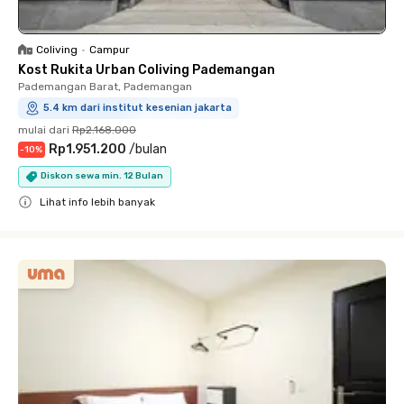
Coliving
•
Campur
Kost Rukita Urban Coliving Pademangan
Pademangan Barat, Pademangan
5.4 km dari institut kesenian jakarta
mulai dari
Rp2.168.000
Rp1.951.200
/
bulan
-
10
%
Diskon sewa min. 12 Bulan
Lihat info lebih banyak
Close