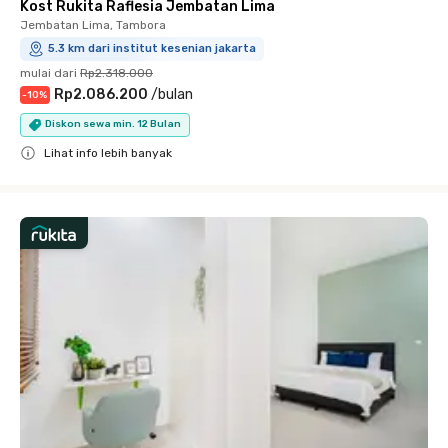
Kost Rukita Raflesia Jembatan Lima
Jembatan Lima, Tambora
5.3 km dari institut kesenian jakarta
mulai dari
Rp2.318.000
Rp2.086.200
/
bulan
-
10
%
Diskon sewa min. 12 Bulan
Lihat info lebih banyak
Close