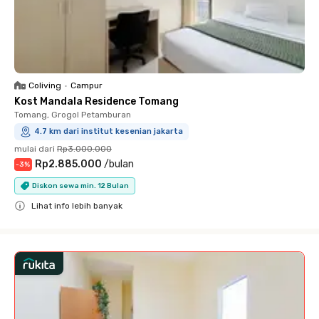
Coliving
•
Campur
Kost Mandala Residence Tomang
Tomang, Grogol Petamburan
4.7 km dari institut kesenian jakarta
mulai dari
Rp3.000.000
Rp2.885.000
/
bulan
-
3
%
Diskon sewa min. 12 Bulan
Lihat info lebih banyak
Close