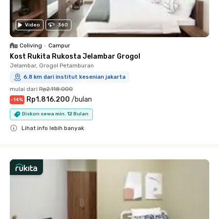
Video
360
Coliving
•
Campur
Kost Rukita Rukosta Jelambar Grogol
Jelambar, Grogol Petamburan
6.8 km dari institut kesenian jakarta
mulai dari
Rp2.118.000
Rp1.816.200
/
bulan
-
14
%
Diskon sewa min. 12 Bulan
Lihat info lebih banyak
Close