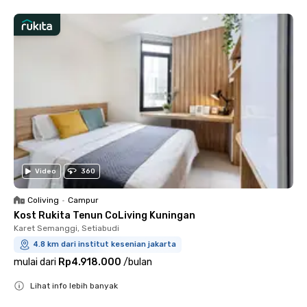
Video
360
Coliving
•
Campur
Kost Rukita Tenun CoLiving Kuningan
Karet Semanggi, Setiabudi
4.8 km dari institut kesenian jakarta
mulai dari
Rp4.918.000
/
bulan
Lihat info lebih banyak
Close