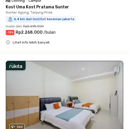
Coliving
•
Campur
Kost Uma Kost Pratama Sunter
Sunter Agung, Tanjung Priok
6.4 km dari institut kesenian jakarta
mulai dari
Rp2.618.000
Rp2.268.000
/
bulan
-
13
%
Lihat info lebih banyak
Close
360