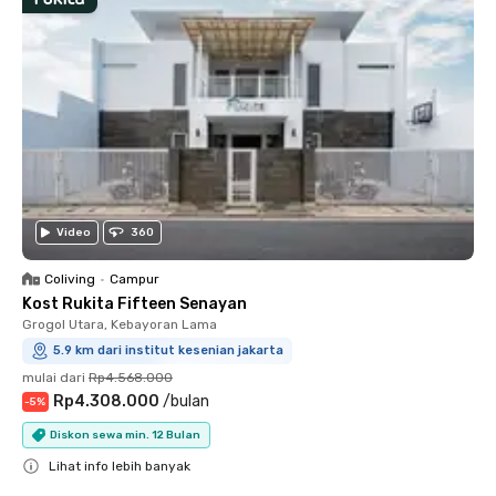
Video
360
Coliving
•
Campur
Kost Rukita Fifteen Senayan
Grogol Utara, Kebayoran Lama
5.9 km dari institut kesenian jakarta
mulai dari
Rp4.568.000
Rp4.308.000
/
bulan
-
5
%
Diskon sewa min. 12 Bulan
Lihat info lebih banyak
Close