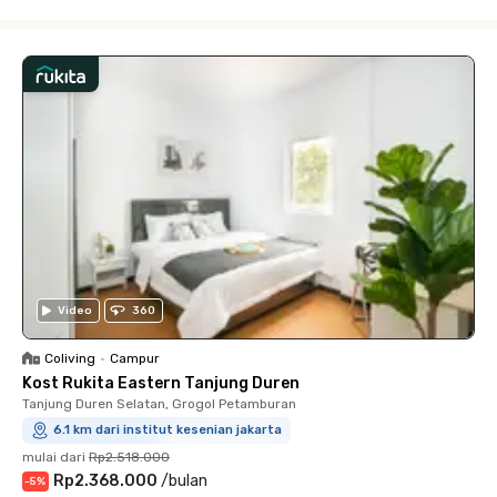
Close
Video
360
Coliving
•
Campur
Kost Rukita Eastern Tanjung Duren
Tanjung Duren Selatan, Grogol Petamburan
6.1 km dari institut kesenian jakarta
mulai dari
Rp2.518.000
Rp2.368.000
/
bulan
-
5
%