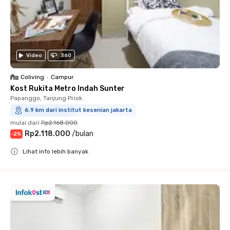
Video
360
Coliving
•
Campur
Kost Rukita Metro Indah Sunter
Papanggo, Tanjung Priok
6.9 km dari institut kesenian jakarta
mulai dari
Rp2.168.000
Rp2.118.000
/
bulan
-
2
%
Lihat info lebih banyak
Close