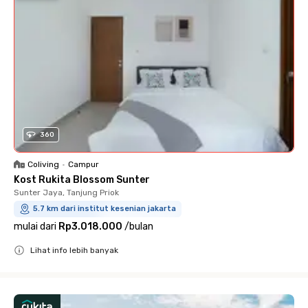
360
Coliving
•
Campur
Kost Rukita Blossom Sunter
Sunter Jaya, Tanjung Priok
5.7 km dari institut kesenian jakarta
mulai dari
Rp3.018.000
/
bulan
Lihat info lebih banyak
Close