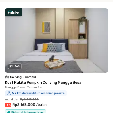
360
Coliving
•
Campur
Kost Rukita Pumpkin Coliving Mangga Besar
Mangga Besar, Taman Sari
5.2 km dari institut kesenian jakarta
mulai dari
Rp2.318.000
Rp2.168.000
/
bulan
-
6
%
Diskon di bulan pertama