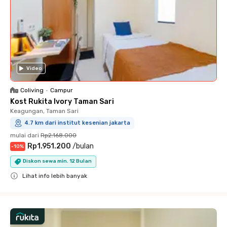
Video
Coliving
•
Campur
Kost Rukita Ivory Taman Sari
Keagungan, Taman Sari
4.7 km dari institut kesenian jakarta
mulai dari
Rp2.168.000
Rp1.951.200
/
bulan
-
10
%
Diskon sewa min. 12 Bulan
Lihat info lebih banyak
Close