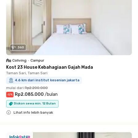
360
Coliving
•
Campur
Kost 23 House Kebahagiaan Gajah Mada
Taman Sari, Taman Sari
4.6 km dari institut kesenian jakarta
mulai dari
Rp2.200.000
Rp2.085.000
/
bulan
-
5
%
Diskon sewa min. 12 Bulan
Lihat info lebih banyak
Close